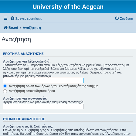
University of the Aegean
Συχνές ερωτήσεις
Σύνδεση
Board
Αναζήτηση
Αναζήτηση
ΕΡΏΤΗΜΑ ΑΝΑΖΉΤΗΣΗΣ
Αναζήτηση για λέξεις-κλειδιά:
Τοποθετήστε το
+
μπροστά από μια λέξη που πρέπει να βρεθεί και
-
μπροστά από μια
λέξη που δεν πρέπει να βρεθεί. Βάλτε μια λίστα με λέξεις που χωρίζονται με
|
σε
αγκύλες αν πρέπει να βρεθεί μόνο μια από αυτές τις λέξεις. Χρησιμοποιείστε * ως
μπαλαντέρ για μερική αντιστοιχία.
Αναζήτηση όλων των όρων ή του ερωτήματος όπως εισήχθη
Αναζήτηση οποιουδήποτε όρου
Αναζήτηση για συγγραφέα:
Χρησιμοποιείστε * ως μπαλαντέρ για μερική αντιστοιχία.
ΡΥΘΜΊΣΕΙΣ ΑΝΑΖΉΤΗΣΗΣ
Αναζήτηση στις Δ. Συζητήσεις:
Επιλέξτε τη Δ. Συζήτηση ή τις Δ. Συζητήσεις στις οποίες θέλετε να αναζητήσετε. Υπο-
συζητήσεις θα αναζητηθούν αυτόματα εάν δεν απενεργοποιήσετε την “Αναζήτηση υπο-