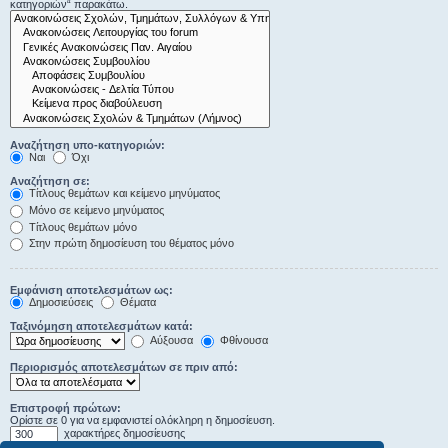
κατηγοριών“ παρακάτω.
Αναζήτηση υπο-κατηγοριών:
Ναι
Όχι
Αναζήτηση σε:
Τίτλους θεμάτων και κείμενο μηνύματος
Μόνο σε κείμενο μηνύματος
Τίτλους θεμάτων μόνο
Στην πρώτη δημοσίευση του θέματος μόνο
Εμφάνιση αποτελεσμάτων ως:
Δημοσιεύσεις
Θέματα
Ταξινόμηση αποτελεσμάτων κατά:
Αύξουσα
Φθίνουσα
Περιορισμός αποτελεσμάτων σε πριν από:
Επιστροφή πρώτων:
Ορίστε σε 0 για να εμφανιστεί ολόκληρη η δημοσίευση.
χαρακτήρες δημοσίευσης