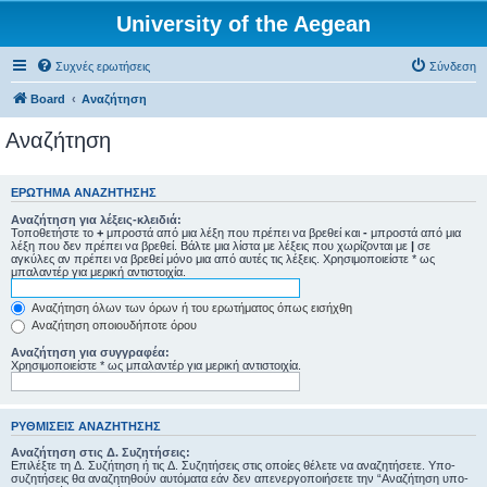
University of the Aegean
Συχνές ερωτήσεις
Σύνδεση
Board
Αναζήτηση
Αναζήτηση
ΕΡΏΤΗΜΑ ΑΝΑΖΉΤΗΣΗΣ
Αναζήτηση για λέξεις-κλειδιά:
Τοποθετήστε το
+
μπροστά από μια λέξη που πρέπει να βρεθεί και
-
μπροστά από μια
λέξη που δεν πρέπει να βρεθεί. Βάλτε μια λίστα με λέξεις που χωρίζονται με
|
σε
αγκύλες αν πρέπει να βρεθεί μόνο μια από αυτές τις λέξεις. Χρησιμοποιείστε * ως
μπαλαντέρ για μερική αντιστοιχία.
Αναζήτηση όλων των όρων ή του ερωτήματος όπως εισήχθη
Αναζήτηση οποιουδήποτε όρου
Αναζήτηση για συγγραφέα:
Χρησιμοποιείστε * ως μπαλαντέρ για μερική αντιστοιχία.
ΡΥΘΜΊΣΕΙΣ ΑΝΑΖΉΤΗΣΗΣ
Αναζήτηση στις Δ. Συζητήσεις:
Επιλέξτε τη Δ. Συζήτηση ή τις Δ. Συζητήσεις στις οποίες θέλετε να αναζητήσετε. Υπο-
συζητήσεις θα αναζητηθούν αυτόματα εάν δεν απενεργοποιήσετε την “Αναζήτηση υπο-