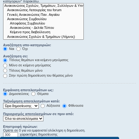
κατηγοριών“ παρακάτω.
Αναζήτηση υπο-κατηγοριών:
Ναι
Όχι
Αναζήτηση σε:
Τίτλους θεμάτων και κείμενο μηνύματος
Μόνο σε κείμενο μηνύματος
Τίτλους θεμάτων μόνο
Στην πρώτη δημοσίευση του θέματος μόνο
Εμφάνιση αποτελεσμάτων ως:
Δημοσιεύσεις
Θέματα
Ταξινόμηση αποτελεσμάτων κατά:
Αύξουσα
Φθίνουσα
Περιορισμός αποτελεσμάτων σε πριν από:
Επιστροφή πρώτων:
Ορίστε σε 0 για να εμφανιστεί ολόκληρη η δημοσίευση.
χαρακτήρες δημοσίευσης