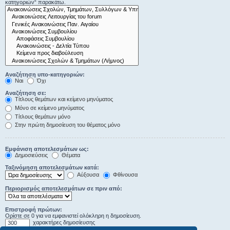
κατηγοριών“ παρακάτω.
Αναζήτηση υπο-κατηγοριών:
Ναι
Όχι
Αναζήτηση σε:
Τίτλους θεμάτων και κείμενο μηνύματος
Μόνο σε κείμενο μηνύματος
Τίτλους θεμάτων μόνο
Στην πρώτη δημοσίευση του θέματος μόνο
Εμφάνιση αποτελεσμάτων ως:
Δημοσιεύσεις
Θέματα
Ταξινόμηση αποτελεσμάτων κατά:
Αύξουσα
Φθίνουσα
Περιορισμός αποτελεσμάτων σε πριν από:
Επιστροφή πρώτων:
Ορίστε σε 0 για να εμφανιστεί ολόκληρη η δημοσίευση.
χαρακτήρες δημοσίευσης