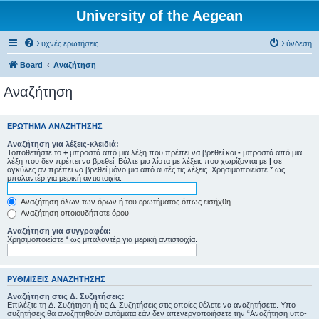
University of the Aegean
Συχνές ερωτήσεις
Σύνδεση
Board
Αναζήτηση
Αναζήτηση
ΕΡΏΤΗΜΑ ΑΝΑΖΉΤΗΣΗΣ
Αναζήτηση για λέξεις-κλειδιά:
Τοποθετήστε το
+
μπροστά από μια λέξη που πρέπει να βρεθεί και
-
μπροστά από μια
λέξη που δεν πρέπει να βρεθεί. Βάλτε μια λίστα με λέξεις που χωρίζονται με
|
σε
αγκύλες αν πρέπει να βρεθεί μόνο μια από αυτές τις λέξεις. Χρησιμοποιείστε * ως
μπαλαντέρ για μερική αντιστοιχία.
Αναζήτηση όλων των όρων ή του ερωτήματος όπως εισήχθη
Αναζήτηση οποιουδήποτε όρου
Αναζήτηση για συγγραφέα:
Χρησιμοποιείστε * ως μπαλαντέρ για μερική αντιστοιχία.
ΡΥΘΜΊΣΕΙΣ ΑΝΑΖΉΤΗΣΗΣ
Αναζήτηση στις Δ. Συζητήσεις:
Επιλέξτε τη Δ. Συζήτηση ή τις Δ. Συζητήσεις στις οποίες θέλετε να αναζητήσετε. Υπο-
συζητήσεις θα αναζητηθούν αυτόματα εάν δεν απενεργοποιήσετε την “Αναζήτηση υπο-