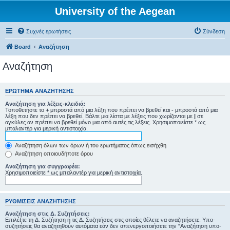
University of the Aegean
Συχνές ερωτήσεις
Σύνδεση
Board
Αναζήτηση
Αναζήτηση
ΕΡΏΤΗΜΑ ΑΝΑΖΉΤΗΣΗΣ
Αναζήτηση για λέξεις-κλειδιά:
Τοποθετήστε το
+
μπροστά από μια λέξη που πρέπει να βρεθεί και
-
μπροστά από μια
λέξη που δεν πρέπει να βρεθεί. Βάλτε μια λίστα με λέξεις που χωρίζονται με
|
σε
αγκύλες αν πρέπει να βρεθεί μόνο μια από αυτές τις λέξεις. Χρησιμοποιείστε * ως
μπαλαντέρ για μερική αντιστοιχία.
Αναζήτηση όλων των όρων ή του ερωτήματος όπως εισήχθη
Αναζήτηση οποιουδήποτε όρου
Αναζήτηση για συγγραφέα:
Χρησιμοποιείστε * ως μπαλαντέρ για μερική αντιστοιχία.
ΡΥΘΜΊΣΕΙΣ ΑΝΑΖΉΤΗΣΗΣ
Αναζήτηση στις Δ. Συζητήσεις:
Επιλέξτε τη Δ. Συζήτηση ή τις Δ. Συζητήσεις στις οποίες θέλετε να αναζητήσετε. Υπο-
συζητήσεις θα αναζητηθούν αυτόματα εάν δεν απενεργοποιήσετε την “Αναζήτηση υπο-