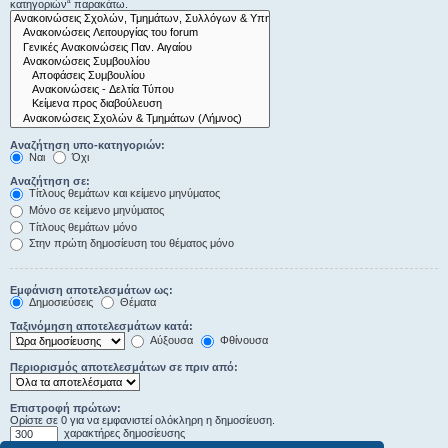
κατηγοριών“ παρακάτω.
Αναζήτηση υπο-κατηγοριών:
Ναι
Όχι
Αναζήτηση σε:
Τίτλους θεμάτων και κείμενο μηνύματος
Μόνο σε κείμενο μηνύματος
Τίτλους θεμάτων μόνο
Στην πρώτη δημοσίευση του θέματος μόνο
Εμφάνιση αποτελεσμάτων ως:
Δημοσιεύσεις
Θέματα
Ταξινόμηση αποτελεσμάτων κατά:
Αύξουσα
Φθίνουσα
Περιορισμός αποτελεσμάτων σε πριν από:
Επιστροφή πρώτων:
Ορίστε σε 0 για να εμφανιστεί ολόκληρη η δημοσίευση.
χαρακτήρες δημοσίευσης