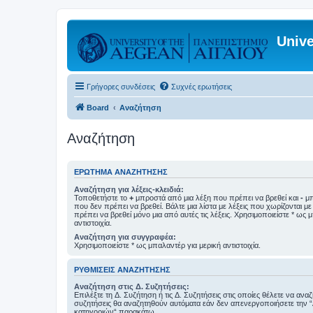
Unive
Γρήγορες συνδέσεις
Συχνές ερωτήσεις
Board
Αναζήτηση
Αναζήτηση
ΕΡΏΤΗΜΑ ΑΝΑΖΉΤΗΣΗΣ
Αναζήτηση για λέξεις-κλειδιά:
Τοποθετήστε το
+
μπροστά από μια λέξη που πρέπει να βρεθεί και
-
μπ
που δεν πρέπει να βρεθεί. Βάλτε μια λίστα με λέξεις που χωρίζονται μ
πρέπει να βρεθεί μόνο μια από αυτές τις λέξεις. Χρησιμοποιείστε * ως 
αντιστοιχία.
Αναζήτηση για συγγραφέα:
Χρησιμοποιείστε * ως μπαλαντέρ για μερική αντιστοιχία.
ΡΥΘΜΊΣΕΙΣ ΑΝΑΖΉΤΗΣΗΣ
Αναζήτηση στις Δ. Συζητήσεις:
Επιλέξτε τη Δ. Συζήτηση ή τις Δ. Συζητήσεις στις οποίες θέλετε να ανα
συζητήσεις θα αναζητηθούν αυτόματα εάν δεν απενεργοποιήσετε την 
κατηγοριών“ παρακάτω.