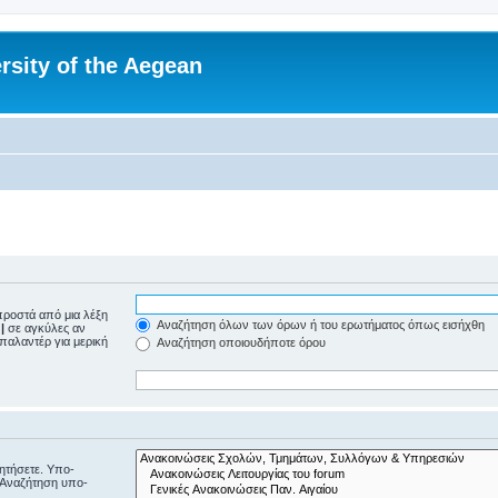
rsity of the Aegean
ροστά από μια λέξη
Αναζήτηση όλων των όρων ή του ερωτήματος όπως εισήχθη
ε
|
σε αγκύλες αν
μπαλαντέρ για μερική
Αναζήτηση οποιουδήποτε όρου
ζητήσετε. Υπο-
“Αναζήτηση υπο-