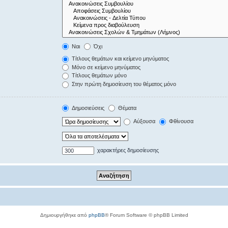
Ναι
Όχι
Τίτλους θεμάτων και κείμενο μηνύματος
Μόνο σε κείμενο μηνύματος
Τίτλους θεμάτων μόνο
Στην πρώτη δημοσίευση του θέματος μόνο
Δημοσιεύσεις
Θέματα
Αύξουσα
Φθίνουσα
χαρακτήρες δημοσίευσης
Δημιουργήθηκε από
phpBB
® Forum Software © phpBB Limited