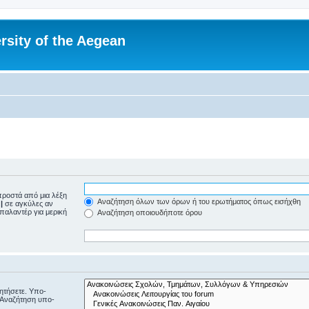
rsity of the Aegean
ροστά από μια λέξη
Αναζήτηση όλων των όρων ή του ερωτήματος όπως εισήχθη
ε
|
σε αγκύλες αν
μπαλαντέρ για μερική
Αναζήτηση οποιουδήποτε όρου
ζητήσετε. Υπο-
“Αναζήτηση υπο-