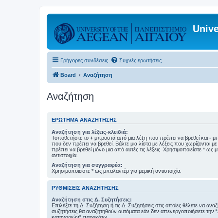
Unive
Γρήγορες συνδέσεις
Συχνές ερωτήσεις
Board
Αναζήτηση
Αναζήτηση
ΕΡΏΤΗΜΑ ΑΝΑΖΉΤΗΣΗΣ
Αναζήτηση για λέξεις-κλειδιά:
Τοποθετήστε το
+
μπροστά από μια λέξη που πρέπει να βρεθεί και
-
μπ
που δεν πρέπει να βρεθεί. Βάλτε μια λίστα με λέξεις που χωρίζονται μ
πρέπει να βρεθεί μόνο μια από αυτές τις λέξεις. Χρησιμοποιείστε * ως 
αντιστοιχία.
Αναζήτηση για συγγραφέα:
Χρησιμοποιείστε * ως μπαλαντέρ για μερική αντιστοιχία.
ΡΥΘΜΊΣΕΙΣ ΑΝΑΖΉΤΗΣΗΣ
Αναζήτηση στις Δ. Συζητήσεις:
Επιλέξτε τη Δ. Συζήτηση ή τις Δ. Συζητήσεις στις οποίες θέλετε να ανα
συζητήσεις θα αναζητηθούν αυτόματα εάν δεν απενεργοποιήσετε την 
κατηγοριών“ παρακάτω.