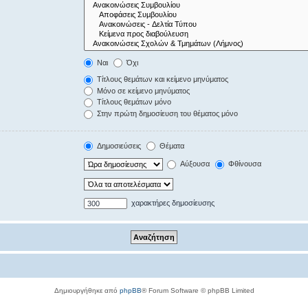
Ναι
Όχι
Τίτλους θεμάτων και κείμενο μηνύματος
Μόνο σε κείμενο μηνύματος
Τίτλους θεμάτων μόνο
Στην πρώτη δημοσίευση του θέματος μόνο
Δημοσιεύσεις
Θέματα
Αύξουσα
Φθίνουσα
χαρακτήρες δημοσίευσης
Δημιουργήθηκε από
phpBB
® Forum Software © phpBB Limited