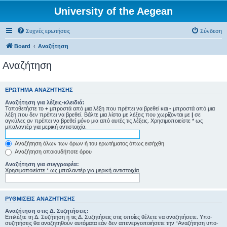
University of the Aegean
Συχνές ερωτήσεις
Σύνδεση
Board
Αναζήτηση
Αναζήτηση
ΕΡΏΤΗΜΑ ΑΝΑΖΉΤΗΣΗΣ
Αναζήτηση για λέξεις-κλειδιά:
Τοποθετήστε το
+
μπροστά από μια λέξη που πρέπει να βρεθεί και
-
μπροστά από μια
λέξη που δεν πρέπει να βρεθεί. Βάλτε μια λίστα με λέξεις που χωρίζονται με
|
σε
αγκύλες αν πρέπει να βρεθεί μόνο μια από αυτές τις λέξεις. Χρησιμοποιείστε * ως
μπαλαντέρ για μερική αντιστοιχία.
Αναζήτηση όλων των όρων ή του ερωτήματος όπως εισήχθη
Αναζήτηση οποιουδήποτε όρου
Αναζήτηση για συγγραφέα:
Χρησιμοποιείστε * ως μπαλαντέρ για μερική αντιστοιχία.
ΡΥΘΜΊΣΕΙΣ ΑΝΑΖΉΤΗΣΗΣ
Αναζήτηση στις Δ. Συζητήσεις:
Επιλέξτε τη Δ. Συζήτηση ή τις Δ. Συζητήσεις στις οποίες θέλετε να αναζητήσετε. Υπο-
συζητήσεις θα αναζητηθούν αυτόματα εάν δεν απενεργοποιήσετε την “Αναζήτηση υπο-