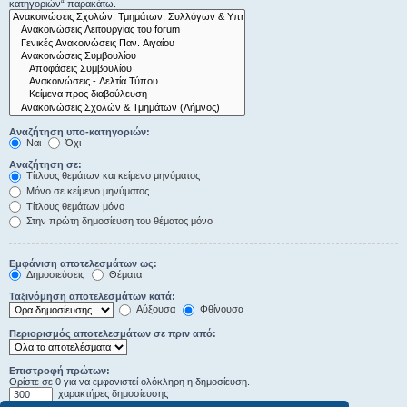
κατηγοριών“ παρακάτω.
Αναζήτηση υπο-κατηγοριών:
Ναι
Όχι
Αναζήτηση σε:
Τίτλους θεμάτων και κείμενο μηνύματος
Μόνο σε κείμενο μηνύματος
Τίτλους θεμάτων μόνο
Στην πρώτη δημοσίευση του θέματος μόνο
Εμφάνιση αποτελεσμάτων ως:
Δημοσιεύσεις
Θέματα
Ταξινόμηση αποτελεσμάτων κατά:
Αύξουσα
Φθίνουσα
Περιορισμός αποτελεσμάτων σε πριν από:
Επιστροφή πρώτων:
Ορίστε σε 0 για να εμφανιστεί ολόκληρη η δημοσίευση.
χαρακτήρες δημοσίευσης