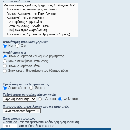
κατηγοριών“ παρακάτω.
Αναζήτηση υπο-κατηγοριών:
Ναι
Όχι
Αναζήτηση σε:
Τίτλους θεμάτων και κείμενο μηνύματος
Μόνο σε κείμενο μηνύματος
Τίτλους θεμάτων μόνο
Στην πρώτη δημοσίευση του θέματος μόνο
Εμφάνιση αποτελεσμάτων ως:
Δημοσιεύσεις
Θέματα
Ταξινόμηση αποτελεσμάτων κατά:
Αύξουσα
Φθίνουσα
Περιορισμός αποτελεσμάτων σε πριν από:
Επιστροφή πρώτων:
Ορίστε σε 0 για να εμφανιστεί ολόκληρη η δημοσίευση.
χαρακτήρες δημοσίευσης