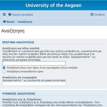
University of the Aegean
Συχνές ερωτήσεις
Σύνδεση
Board
Αναζήτηση
Αναζήτηση
ΕΡΏΤΗΜΑ ΑΝΑΖΉΤΗΣΗΣ
Αναζήτηση για λέξεις-κλειδιά:
Τοποθετήστε το
+
μπροστά από μια λέξη που πρέπει να βρεθεί και
-
μπροστά από μια
λέξη που δεν πρέπει να βρεθεί. Βάλτε μια λίστα με λέξεις που χωρίζονται με
|
σε
αγκύλες αν πρέπει να βρεθεί μόνο μια από αυτές τις λέξεις. Χρησιμοποιείστε * ως
μπαλαντέρ για μερική αντιστοιχία.
Αναζήτηση όλων των όρων ή του ερωτήματος όπως εισήχθη
Αναζήτηση οποιουδήποτε όρου
Αναζήτηση για συγγραφέα:
Χρησιμοποιείστε * ως μπαλαντέρ για μερική αντιστοιχία.
ΡΥΘΜΊΣΕΙΣ ΑΝΑΖΉΤΗΣΗΣ
Αναζήτηση στις Δ. Συζητήσεις:
Επιλέξτε τη Δ. Συζήτηση ή τις Δ. Συζητήσεις στις οποίες θέλετε να αναζητήσετε. Υπο-
συζητήσεις θα αναζητηθούν αυτόματα εάν δεν απενεργοποιήσετε την “Αναζήτηση υπο-