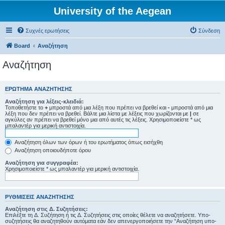
University of the Aegean
Συχνές ερωτήσεις
Σύνδεση
Board
Αναζήτηση
Αναζήτηση
ΕΡΏΤΗΜΑ ΑΝΑΖΉΤΗΣΗΣ
Αναζήτηση για λέξεις-κλειδιά:
Τοποθετήστε το
+
μπροστά από μια λέξη που πρέπει να βρεθεί και
-
μπροστά από μια
λέξη που δεν πρέπει να βρεθεί. Βάλτε μια λίστα με λέξεις που χωρίζονται με
|
σε
αγκύλες αν πρέπει να βρεθεί μόνο μια από αυτές τις λέξεις. Χρησιμοποιείστε * ως
μπαλαντέρ για μερική αντιστοιχία.
Αναζήτηση όλων των όρων ή του ερωτήματος όπως εισήχθη
Αναζήτηση οποιουδήποτε όρου
Αναζήτηση για συγγραφέα:
Χρησιμοποιείστε * ως μπαλαντέρ για μερική αντιστοιχία.
ΡΥΘΜΊΣΕΙΣ ΑΝΑΖΉΤΗΣΗΣ
Αναζήτηση στις Δ. Συζητήσεις:
Επιλέξτε τη Δ. Συζήτηση ή τις Δ. Συζητήσεις στις οποίες θέλετε να αναζητήσετε. Υπο-
συζητήσεις θα αναζητηθούν αυτόματα εάν δεν απενεργοποιήσετε την “Αναζήτηση υπο-