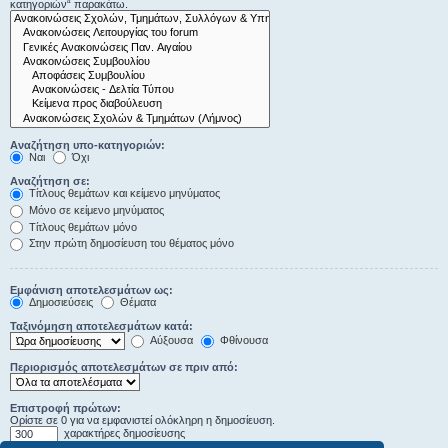
κατηγοριών“ παρακάτω.
Αναζήτηση υπο-κατηγοριών:
Ναι
Όχι
Αναζήτηση σε:
Τίτλους θεμάτων και κείμενο μηνύματος
Μόνο σε κείμενο μηνύματος
Τίτλους θεμάτων μόνο
Στην πρώτη δημοσίευση του θέματος μόνο
Εμφάνιση αποτελεσμάτων ως:
Δημοσιεύσεις
Θέματα
Ταξινόμηση αποτελεσμάτων κατά:
Αύξουσα
Φθίνουσα
Περιορισμός αποτελεσμάτων σε πριν από:
Επιστροφή πρώτων:
Ορίστε σε 0 για να εμφανιστεί ολόκληρη η δημοσίευση.
χαρακτήρες δημοσίευσης