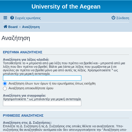
University of the Aegean
Συχνές ερωτήσεις
Σύνδεση
Board
Αναζήτηση
Αναζήτηση
ΕΡΏΤΗΜΑ ΑΝΑΖΉΤΗΣΗΣ
Αναζήτηση για λέξεις-κλειδιά:
Τοποθετήστε το
+
μπροστά από μια λέξη που πρέπει να βρεθεί και
-
μπροστά από μια
λέξη που δεν πρέπει να βρεθεί. Βάλτε μια λίστα με λέξεις που χωρίζονται με
|
σε
αγκύλες αν πρέπει να βρεθεί μόνο μια από αυτές τις λέξεις. Χρησιμοποιείστε * ως
μπαλαντέρ για μερική αντιστοιχία.
Αναζήτηση όλων των όρων ή του ερωτήματος όπως εισήχθη
Αναζήτηση οποιουδήποτε όρου
Αναζήτηση για συγγραφέα:
Χρησιμοποιείστε * ως μπαλαντέρ για μερική αντιστοιχία.
ΡΥΘΜΊΣΕΙΣ ΑΝΑΖΉΤΗΣΗΣ
Αναζήτηση στις Δ. Συζητήσεις:
Επιλέξτε τη Δ. Συζήτηση ή τις Δ. Συζητήσεις στις οποίες θέλετε να αναζητήσετε. Υπο-
συζητήσεις θα αναζητηθούν αυτόματα εάν δεν απενεργοποιήσετε την “Αναζήτηση υπο-