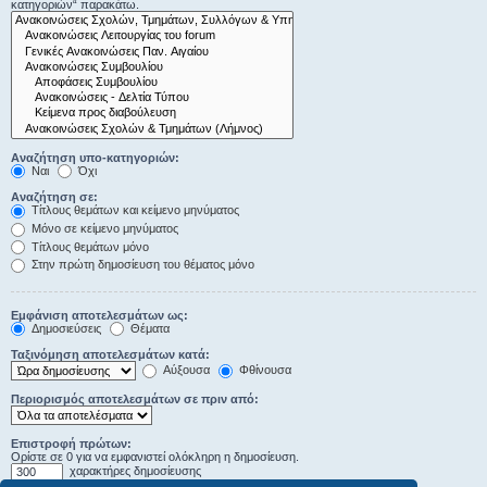
κατηγοριών“ παρακάτω.
Αναζήτηση υπο-κατηγοριών:
Ναι
Όχι
Αναζήτηση σε:
Τίτλους θεμάτων και κείμενο μηνύματος
Μόνο σε κείμενο μηνύματος
Τίτλους θεμάτων μόνο
Στην πρώτη δημοσίευση του θέματος μόνο
Εμφάνιση αποτελεσμάτων ως:
Δημοσιεύσεις
Θέματα
Ταξινόμηση αποτελεσμάτων κατά:
Αύξουσα
Φθίνουσα
Περιορισμός αποτελεσμάτων σε πριν από:
Επιστροφή πρώτων:
Ορίστε σε 0 για να εμφανιστεί ολόκληρη η δημοσίευση.
χαρακτήρες δημοσίευσης