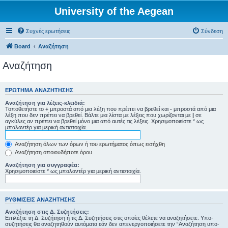
University of the Aegean
Συχνές ερωτήσεις
Σύνδεση
Board
Αναζήτηση
Αναζήτηση
ΕΡΏΤΗΜΑ ΑΝΑΖΉΤΗΣΗΣ
Αναζήτηση για λέξεις-κλειδιά:
Τοποθετήστε το
+
μπροστά από μια λέξη που πρέπει να βρεθεί και
-
μπροστά από μια
λέξη που δεν πρέπει να βρεθεί. Βάλτε μια λίστα με λέξεις που χωρίζονται με
|
σε
αγκύλες αν πρέπει να βρεθεί μόνο μια από αυτές τις λέξεις. Χρησιμοποιείστε * ως
μπαλαντέρ για μερική αντιστοιχία.
Αναζήτηση όλων των όρων ή του ερωτήματος όπως εισήχθη
Αναζήτηση οποιουδήποτε όρου
Αναζήτηση για συγγραφέα:
Χρησιμοποιείστε * ως μπαλαντέρ για μερική αντιστοιχία.
ΡΥΘΜΊΣΕΙΣ ΑΝΑΖΉΤΗΣΗΣ
Αναζήτηση στις Δ. Συζητήσεις:
Επιλέξτε τη Δ. Συζήτηση ή τις Δ. Συζητήσεις στις οποίες θέλετε να αναζητήσετε. Υπο-
συζητήσεις θα αναζητηθούν αυτόματα εάν δεν απενεργοποιήσετε την “Αναζήτηση υπο-