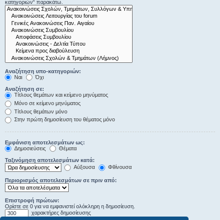
κατηγοριών“ παρακάτω.
Αναζήτηση υπο-κατηγοριών:
Ναι
Όχι
Αναζήτηση σε:
Τίτλους θεμάτων και κείμενο μηνύματος
Μόνο σε κείμενο μηνύματος
Τίτλους θεμάτων μόνο
Στην πρώτη δημοσίευση του θέματος μόνο
Εμφάνιση αποτελεσμάτων ως:
Δημοσιεύσεις
Θέματα
Ταξινόμηση αποτελεσμάτων κατά:
Αύξουσα
Φθίνουσα
Περιορισμός αποτελεσμάτων σε πριν από:
Επιστροφή πρώτων:
Ορίστε σε 0 για να εμφανιστεί ολόκληρη η δημοσίευση.
χαρακτήρες δημοσίευσης