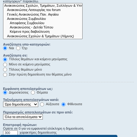
κατηγοριών“ παρακάτω.
Αναζήτηση υπο-κατηγοριών:
Ναι
Όχι
Αναζήτηση σε:
Τίτλους θεμάτων και κείμενο μηνύματος
Μόνο σε κείμενο μηνύματος
Τίτλους θεμάτων μόνο
Στην πρώτη δημοσίευση του θέματος μόνο
Εμφάνιση αποτελεσμάτων ως:
Δημοσιεύσεις
Θέματα
Ταξινόμηση αποτελεσμάτων κατά:
Αύξουσα
Φθίνουσα
Περιορισμός αποτελεσμάτων σε πριν από:
Επιστροφή πρώτων:
Ορίστε σε 0 για να εμφανιστεί ολόκληρη η δημοσίευση.
χαρακτήρες δημοσίευσης