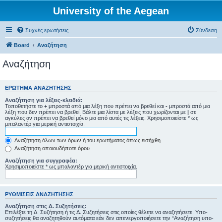
University of the Aegean
Συχνές ερωτήσεις
Σύνδεση
Board
Αναζήτηση
Αναζήτηση
ΕΡΏΤΗΜΑ ΑΝΑΖΉΤΗΣΗΣ
Αναζήτηση για λέξεις-κλειδιά:
Τοποθετήστε το
+
μπροστά από μια λέξη που πρέπει να βρεθεί και
-
μπροστά από μια
λέξη που δεν πρέπει να βρεθεί. Βάλτε μια λίστα με λέξεις που χωρίζονται με
|
σε
αγκύλες αν πρέπει να βρεθεί μόνο μια από αυτές τις λέξεις. Χρησιμοποιείστε * ως
μπαλαντέρ για μερική αντιστοιχία.
Αναζήτηση όλων των όρων ή του ερωτήματος όπως εισήχθη
Αναζήτηση οποιουδήποτε όρου
Αναζήτηση για συγγραφέα:
Χρησιμοποιείστε * ως μπαλαντέρ για μερική αντιστοιχία.
ΡΥΘΜΊΣΕΙΣ ΑΝΑΖΉΤΗΣΗΣ
Αναζήτηση στις Δ. Συζητήσεις:
Επιλέξτε τη Δ. Συζήτηση ή τις Δ. Συζητήσεις στις οποίες θέλετε να αναζητήσετε. Υπο-
συζητήσεις θα αναζητηθούν αυτόματα εάν δεν απενεργοποιήσετε την “Αναζήτηση υπο-