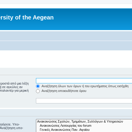
rsity of the Aegean
ροστά από μια λέξη
Αναζήτηση όλων των όρων ή του ερωτήματος όπως εισήχθη
ε
|
σε αγκύλες αν
μπαλαντέρ για μερική
Αναζήτηση οποιουδήποτε όρου
ζητήσετε. Υπο-
“Αναζήτηση υπο-