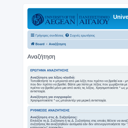
Unive
Γρήγορες συνδέσεις
Συχνές ερωτήσεις
Board
Αναζήτηση
Αναζήτηση
ΕΡΏΤΗΜΑ ΑΝΑΖΉΤΗΣΗΣ
Αναζήτηση για λέξεις-κλειδιά:
Τοποθετήστε το
+
μπροστά από μια λέξη που πρέπει να βρεθεί και
-
μπ
που δεν πρέπει να βρεθεί. Βάλτε μια λίστα με λέξεις που χωρίζονται μ
πρέπει να βρεθεί μόνο μια από αυτές τις λέξεις. Χρησιμοποιείστε * ως 
αντιστοιχία.
Αναζήτηση για συγγραφέα:
Χρησιμοποιείστε * ως μπαλαντέρ για μερική αντιστοιχία.
ΡΥΘΜΊΣΕΙΣ ΑΝΑΖΉΤΗΣΗΣ
Αναζήτηση στις Δ. Συζητήσεις:
Επιλέξτε τη Δ. Συζήτηση ή τις Δ. Συζητήσεις στις οποίες θέλετε να ανα
συζητήσεις θα αναζητηθούν αυτόματα εάν δεν απενεργοποιήσετε την 
κατηγοριών“ παρακάτω.