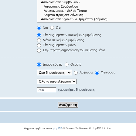
Ναι
Όχι
Τίτλους θεμάτων και κείμενο μηνύματος
Μόνο σε κείμενο μηνύματος
Τίτλους θεμάτων μόνο
Στην πρώτη δημοσίευση του θέματος μόνο
Δημοσιεύσεις
Θέματα
Αύξουσα
Φθίνουσα
χαρακτήρες δημοσίευσης
Δημιουργήθηκε από
phpBB
® Forum Software © phpBB Limited