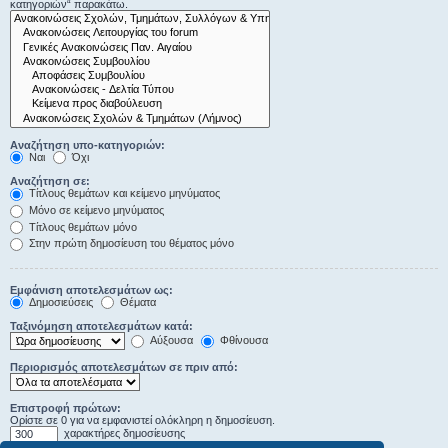
κατηγοριών“ παρακάτω.
Αναζήτηση υπο-κατηγοριών:
Ναι
Όχι
Αναζήτηση σε:
Τίτλους θεμάτων και κείμενο μηνύματος
Μόνο σε κείμενο μηνύματος
Τίτλους θεμάτων μόνο
Στην πρώτη δημοσίευση του θέματος μόνο
Εμφάνιση αποτελεσμάτων ως:
Δημοσιεύσεις
Θέματα
Ταξινόμηση αποτελεσμάτων κατά:
Αύξουσα
Φθίνουσα
Περιορισμός αποτελεσμάτων σε πριν από:
Επιστροφή πρώτων:
Ορίστε σε 0 για να εμφανιστεί ολόκληρη η δημοσίευση.
χαρακτήρες δημοσίευσης