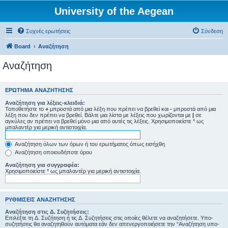
University of the Aegean
Συχνές ερωτήσεις
Σύνδεση
Board
Αναζήτηση
Αναζήτηση
ΕΡΏΤΗΜΑ ΑΝΑΖΉΤΗΣΗΣ
Αναζήτηση για λέξεις-κλειδιά:
Τοποθετήστε το
+
μπροστά από μια λέξη που πρέπει να βρεθεί και
-
μπροστά από μια
λέξη που δεν πρέπει να βρεθεί. Βάλτε μια λίστα με λέξεις που χωρίζονται με
|
σε
αγκύλες αν πρέπει να βρεθεί μόνο μια από αυτές τις λέξεις. Χρησιμοποιείστε * ως
μπαλαντέρ για μερική αντιστοιχία.
Αναζήτηση όλων των όρων ή του ερωτήματος όπως εισήχθη
Αναζήτηση οποιουδήποτε όρου
Αναζήτηση για συγγραφέα:
Χρησιμοποιείστε * ως μπαλαντέρ για μερική αντιστοιχία.
ΡΥΘΜΊΣΕΙΣ ΑΝΑΖΉΤΗΣΗΣ
Αναζήτηση στις Δ. Συζητήσεις:
Επιλέξτε τη Δ. Συζήτηση ή τις Δ. Συζητήσεις στις οποίες θέλετε να αναζητήσετε. Υπο-
συζητήσεις θα αναζητηθούν αυτόματα εάν δεν απενεργοποιήσετε την “Αναζήτηση υπο-