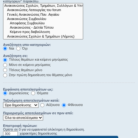
κατηγοριών“ παρακάτω.
Αναζήτηση υπο-κατηγοριών:
Ναι
Όχι
Αναζήτηση σε:
Τίτλους θεμάτων και κείμενο μηνύματος
Μόνο σε κείμενο μηνύματος
Τίτλους θεμάτων μόνο
Στην πρώτη δημοσίευση του θέματος μόνο
Εμφάνιση αποτελεσμάτων ως:
Δημοσιεύσεις
Θέματα
Ταξινόμηση αποτελεσμάτων κατά:
Αύξουσα
Φθίνουσα
Περιορισμός αποτελεσμάτων σε πριν από:
Επιστροφή πρώτων:
Ορίστε σε 0 για να εμφανιστεί ολόκληρη η δημοσίευση.
χαρακτήρες δημοσίευσης