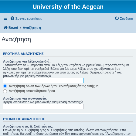
University of the Aegean
Συχνές ερωτήσεις
Σύνδεση
Board
Αναζήτηση
Αναζήτηση
ΕΡΏΤΗΜΑ ΑΝΑΖΉΤΗΣΗΣ
Αναζήτηση για λέξεις-κλειδιά:
Τοποθετήστε το
+
μπροστά από μια λέξη που πρέπει να βρεθεί και
-
μπροστά από μια
λέξη που δεν πρέπει να βρεθεί. Βάλτε μια λίστα με λέξεις που χωρίζονται με
|
σε
αγκύλες αν πρέπει να βρεθεί μόνο μια από αυτές τις λέξεις. Χρησιμοποιείστε * ως
μπαλαντέρ για μερική αντιστοιχία.
Αναζήτηση όλων των όρων ή του ερωτήματος όπως εισήχθη
Αναζήτηση οποιουδήποτε όρου
Αναζήτηση για συγγραφέα:
Χρησιμοποιείστε * ως μπαλαντέρ για μερική αντιστοιχία.
ΡΥΘΜΊΣΕΙΣ ΑΝΑΖΉΤΗΣΗΣ
Αναζήτηση στις Δ. Συζητήσεις:
Επιλέξτε τη Δ. Συζήτηση ή τις Δ. Συζητήσεις στις οποίες θέλετε να αναζητήσετε. Υπο-
συζητήσεις θα αναζητηθούν αυτόματα εάν δεν απενεργοποιήσετε την “Αναζήτηση υπο-