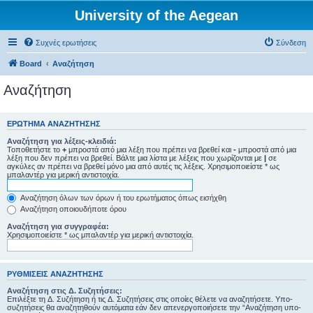
University of the Aegean
Συχνές ερωτήσεις
Σύνδεση
Board
Αναζήτηση
Αναζήτηση
ΕΡΏΤΗΜΑ ΑΝΑΖΉΤΗΣΗΣ
Αναζήτηση για λέξεις-κλειδιά:
Τοποθετήστε το
+
μπροστά από μια λέξη που πρέπει να βρεθεί και
-
μπροστά από μια
λέξη που δεν πρέπει να βρεθεί. Βάλτε μια λίστα με λέξεις που χωρίζονται με
|
σε
αγκύλες αν πρέπει να βρεθεί μόνο μια από αυτές τις λέξεις. Χρησιμοποιείστε * ως
μπαλαντέρ για μερική αντιστοιχία.
Αναζήτηση όλων των όρων ή του ερωτήματος όπως εισήχθη
Αναζήτηση οποιουδήποτε όρου
Αναζήτηση για συγγραφέα:
Χρησιμοποιείστε * ως μπαλαντέρ για μερική αντιστοιχία.
ΡΥΘΜΊΣΕΙΣ ΑΝΑΖΉΤΗΣΗΣ
Αναζήτηση στις Δ. Συζητήσεις:
Επιλέξτε τη Δ. Συζήτηση ή τις Δ. Συζητήσεις στις οποίες θέλετε να αναζητήσετε. Υπο-
συζητήσεις θα αναζητηθούν αυτόματα εάν δεν απενεργοποιήσετε την “Αναζήτηση υπο-