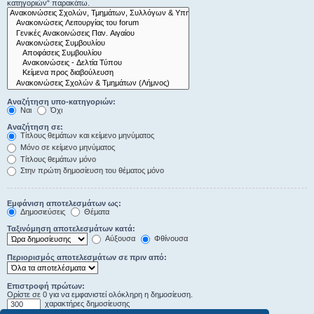
κατηγοριών“ παρακάτω.
Αναζήτηση υπο-κατηγοριών:
Ναι
Όχι
Αναζήτηση σε:
Τίτλους θεμάτων και κείμενο μηνύματος
Μόνο σε κείμενο μηνύματος
Τίτλους θεμάτων μόνο
Στην πρώτη δημοσίευση του θέματος μόνο
Εμφάνιση αποτελεσμάτων ως:
Δημοσιεύσεις
Θέματα
Ταξινόμηση αποτελεσμάτων κατά:
Αύξουσα
Φθίνουσα
Περιορισμός αποτελεσμάτων σε πριν από:
Επιστροφή πρώτων:
Ορίστε σε 0 για να εμφανιστεί ολόκληρη η δημοσίευση.
χαρακτήρες δημοσίευσης