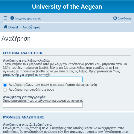
University of the Aegean
Συχνές ερωτήσεις
Σύνδεση
Board
Αναζήτηση
Αναζήτηση
ΕΡΏΤΗΜΑ ΑΝΑΖΉΤΗΣΗΣ
Αναζήτηση για λέξεις-κλειδιά:
Τοποθετήστε το
+
μπροστά από μια λέξη που πρέπει να βρεθεί και
-
μπροστά από μια
λέξη που δεν πρέπει να βρεθεί. Βάλτε μια λίστα με λέξεις που χωρίζονται με
|
σε
αγκύλες αν πρέπει να βρεθεί μόνο μια από αυτές τις λέξεις. Χρησιμοποιείστε * ως
μπαλαντέρ για μερική αντιστοιχία.
Αναζήτηση όλων των όρων ή του ερωτήματος όπως εισήχθη
Αναζήτηση οποιουδήποτε όρου
Αναζήτηση για συγγραφέα:
Χρησιμοποιείστε * ως μπαλαντέρ για μερική αντιστοιχία.
ΡΥΘΜΊΣΕΙΣ ΑΝΑΖΉΤΗΣΗΣ
Αναζήτηση στις Δ. Συζητήσεις:
Επιλέξτε τη Δ. Συζήτηση ή τις Δ. Συζητήσεις στις οποίες θέλετε να αναζητήσετε. Υπο-
συζητήσεις θα αναζητηθούν αυτόματα εάν δεν απενεργοποιήσετε την “Αναζήτηση υπο-