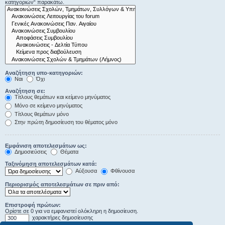
κατηγοριών“ παρακάτω.
Αναζήτηση υπο-κατηγοριών:
Ναι
Όχι
Αναζήτηση σε:
Τίτλους θεμάτων και κείμενο μηνύματος
Μόνο σε κείμενο μηνύματος
Τίτλους θεμάτων μόνο
Στην πρώτη δημοσίευση του θέματος μόνο
Εμφάνιση αποτελεσμάτων ως:
Δημοσιεύσεις
Θέματα
Ταξινόμηση αποτελεσμάτων κατά:
Αύξουσα
Φθίνουσα
Περιορισμός αποτελεσμάτων σε πριν από:
Επιστροφή πρώτων:
Ορίστε σε 0 για να εμφανιστεί ολόκληρη η δημοσίευση.
χαρακτήρες δημοσίευσης