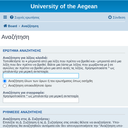
University of the Aegean
Συχνές ερωτήσεις
Σύνδεση
Board
Αναζήτηση
Αναζήτηση
ΕΡΏΤΗΜΑ ΑΝΑΖΉΤΗΣΗΣ
Αναζήτηση για λέξεις-κλειδιά:
Τοποθετήστε το
+
μπροστά από μια λέξη που πρέπει να βρεθεί και
-
μπροστά από μια
λέξη που δεν πρέπει να βρεθεί. Βάλτε μια λίστα με λέξεις που χωρίζονται με
|
σε
αγκύλες αν πρέπει να βρεθεί μόνο μια από αυτές τις λέξεις. Χρησιμοποιείστε * ως
μπαλαντέρ για μερική αντιστοιχία.
Αναζήτηση όλων των όρων ή του ερωτήματος όπως εισήχθη
Αναζήτηση οποιουδήποτε όρου
Αναζήτηση για συγγραφέα:
Χρησιμοποιείστε * ως μπαλαντέρ για μερική αντιστοιχία.
ΡΥΘΜΊΣΕΙΣ ΑΝΑΖΉΤΗΣΗΣ
Αναζήτηση στις Δ. Συζητήσεις:
Επιλέξτε τη Δ. Συζήτηση ή τις Δ. Συζητήσεις στις οποίες θέλετε να αναζητήσετε. Υπο-
συζητήσεις θα αναζητηθούν αυτόματα εάν δεν απενεργοποιήσετε την “Αναζήτηση υπο-