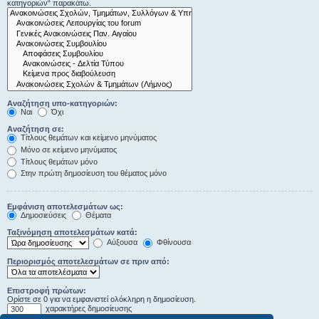
κατηγοριών“ παρακάτω.
Αναζήτηση υπο-κατηγοριών:
Ναι
Όχι
Αναζήτηση σε:
Τίτλους θεμάτων και κείμενο μηνύματος
Μόνο σε κείμενο μηνύματος
Τίτλους θεμάτων μόνο
Στην πρώτη δημοσίευση του θέματος μόνο
Εμφάνιση αποτελεσμάτων ως:
Δημοσιεύσεις
Θέματα
Ταξινόμηση αποτελεσμάτων κατά:
Αύξουσα
Φθίνουσα
Περιορισμός αποτελεσμάτων σε πριν από:
Επιστροφή πρώτων:
Ορίστε σε 0 για να εμφανιστεί ολόκληρη η δημοσίευση.
χαρακτήρες δημοσίευσης