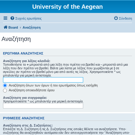
University of the Aegean
Συχνές ερωτήσεις
Σύνδεση
Board
Αναζήτηση
Αναζήτηση
ΕΡΏΤΗΜΑ ΑΝΑΖΉΤΗΣΗΣ
Αναζήτηση για λέξεις-κλειδιά:
Τοποθετήστε το
+
μπροστά από μια λέξη που πρέπει να βρεθεί και
-
μπροστά από μια
λέξη που δεν πρέπει να βρεθεί. Βάλτε μια λίστα με λέξεις που χωρίζονται με
|
σε
αγκύλες αν πρέπει να βρεθεί μόνο μια από αυτές τις λέξεις. Χρησιμοποιείστε * ως
μπαλαντέρ για μερική αντιστοιχία.
Αναζήτηση όλων των όρων ή του ερωτήματος όπως εισήχθη
Αναζήτηση οποιουδήποτε όρου
Αναζήτηση για συγγραφέα:
Χρησιμοποιείστε * ως μπαλαντέρ για μερική αντιστοιχία.
ΡΥΘΜΊΣΕΙΣ ΑΝΑΖΉΤΗΣΗΣ
Αναζήτηση στις Δ. Συζητήσεις:
Επιλέξτε τη Δ. Συζήτηση ή τις Δ. Συζητήσεις στις οποίες θέλετε να αναζητήσετε. Υπο-
συζητήσεις θα αναζητηθούν αυτόματα εάν δεν απενεργοποιήσετε την “Αναζήτηση υπο-