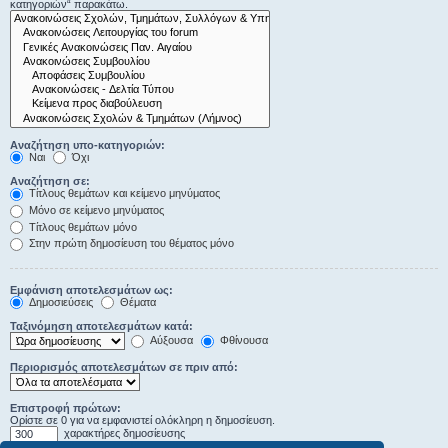
κατηγοριών“ παρακάτω.
Αναζήτηση υπο-κατηγοριών:
Ναι
Όχι
Αναζήτηση σε:
Τίτλους θεμάτων και κείμενο μηνύματος
Μόνο σε κείμενο μηνύματος
Τίτλους θεμάτων μόνο
Στην πρώτη δημοσίευση του θέματος μόνο
Εμφάνιση αποτελεσμάτων ως:
Δημοσιεύσεις
Θέματα
Ταξινόμηση αποτελεσμάτων κατά:
Αύξουσα
Φθίνουσα
Περιορισμός αποτελεσμάτων σε πριν από:
Επιστροφή πρώτων:
Ορίστε σε 0 για να εμφανιστεί ολόκληρη η δημοσίευση.
χαρακτήρες δημοσίευσης