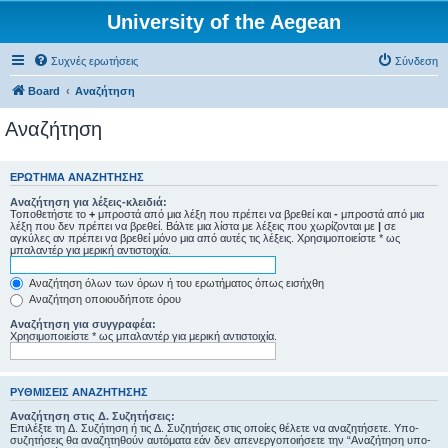
University of the Aegean
Συχνές ερωτήσεις
Σύνδεση
Board
Αναζήτηση
Αναζήτηση
ΕΡΏΤΗΜΑ ΑΝΑΖΉΤΗΣΗΣ
Αναζήτηση για λέξεις-κλειδιά:
Τοποθετήστε το
+
μπροστά από μια λέξη που πρέπει να βρεθεί και
-
μπροστά από μια
λέξη που δεν πρέπει να βρεθεί. Βάλτε μια λίστα με λέξεις που χωρίζονται με
|
σε
αγκύλες αν πρέπει να βρεθεί μόνο μια από αυτές τις λέξεις. Χρησιμοποιείστε * ως
μπαλαντέρ για μερική αντιστοιχία.
Αναζήτηση όλων των όρων ή του ερωτήματος όπως εισήχθη
Αναζήτηση οποιουδήποτε όρου
Αναζήτηση για συγγραφέα:
Χρησιμοποιείστε * ως μπαλαντέρ για μερική αντιστοιχία.
ΡΥΘΜΊΣΕΙΣ ΑΝΑΖΉΤΗΣΗΣ
Αναζήτηση στις Δ. Συζητήσεις:
Επιλέξτε τη Δ. Συζήτηση ή τις Δ. Συζητήσεις στις οποίες θέλετε να αναζητήσετε. Υπο-
συζητήσεις θα αναζητηθούν αυτόματα εάν δεν απενεργοποιήσετε την “Αναζήτηση υπο-