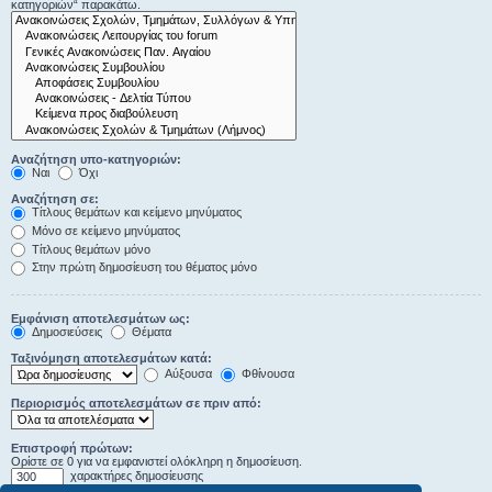
κατηγοριών“ παρακάτω.
Αναζήτηση υπο-κατηγοριών:
Ναι
Όχι
Αναζήτηση σε:
Τίτλους θεμάτων και κείμενο μηνύματος
Μόνο σε κείμενο μηνύματος
Τίτλους θεμάτων μόνο
Στην πρώτη δημοσίευση του θέματος μόνο
Εμφάνιση αποτελεσμάτων ως:
Δημοσιεύσεις
Θέματα
Ταξινόμηση αποτελεσμάτων κατά:
Αύξουσα
Φθίνουσα
Περιορισμός αποτελεσμάτων σε πριν από:
Επιστροφή πρώτων:
Ορίστε σε 0 για να εμφανιστεί ολόκληρη η δημοσίευση.
χαρακτήρες δημοσίευσης