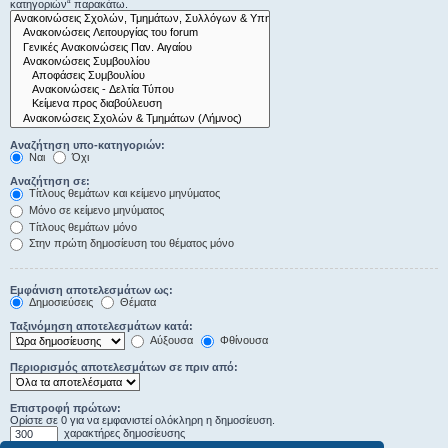
κατηγοριών“ παρακάτω.
Αναζήτηση υπο-κατηγοριών:
Ναι
Όχι
Αναζήτηση σε:
Τίτλους θεμάτων και κείμενο μηνύματος
Μόνο σε κείμενο μηνύματος
Τίτλους θεμάτων μόνο
Στην πρώτη δημοσίευση του θέματος μόνο
Εμφάνιση αποτελεσμάτων ως:
Δημοσιεύσεις
Θέματα
Ταξινόμηση αποτελεσμάτων κατά:
Αύξουσα
Φθίνουσα
Περιορισμός αποτελεσμάτων σε πριν από:
Επιστροφή πρώτων:
Ορίστε σε 0 για να εμφανιστεί ολόκληρη η δημοσίευση.
χαρακτήρες δημοσίευσης