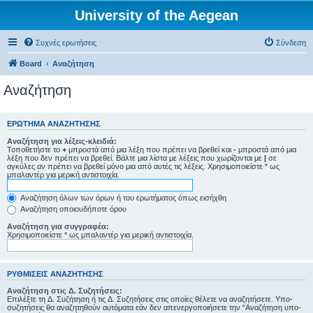
University of the Aegean
Συχνές ερωτήσεις
Σύνδεση
Board
Αναζήτηση
Αναζήτηση
ΕΡΏΤΗΜΑ ΑΝΑΖΉΤΗΣΗΣ
Αναζήτηση για λέξεις-κλειδιά:
Τοποθετήστε το
+
μπροστά από μια λέξη που πρέπει να βρεθεί και
-
μπροστά από μια
λέξη που δεν πρέπει να βρεθεί. Βάλτε μια λίστα με λέξεις που χωρίζονται με
|
σε
αγκύλες αν πρέπει να βρεθεί μόνο μια από αυτές τις λέξεις. Χρησιμοποιείστε * ως
μπαλαντέρ για μερική αντιστοιχία.
Αναζήτηση όλων των όρων ή του ερωτήματος όπως εισήχθη
Αναζήτηση οποιουδήποτε όρου
Αναζήτηση για συγγραφέα:
Χρησιμοποιείστε * ως μπαλαντέρ για μερική αντιστοιχία.
ΡΥΘΜΊΣΕΙΣ ΑΝΑΖΉΤΗΣΗΣ
Αναζήτηση στις Δ. Συζητήσεις:
Επιλέξτε τη Δ. Συζήτηση ή τις Δ. Συζητήσεις στις οποίες θέλετε να αναζητήσετε. Υπο-
συζητήσεις θα αναζητηθούν αυτόματα εάν δεν απενεργοποιήσετε την “Αναζήτηση υπο-