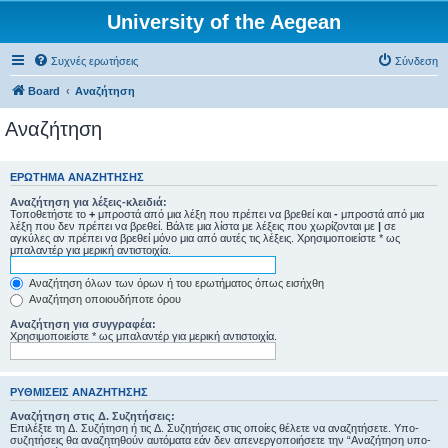
University of the Aegean
Συχνές ερωτήσεις
Σύνδεση
Board
Αναζήτηση
Αναζήτηση
ΕΡΏΤΗΜΑ ΑΝΑΖΉΤΗΣΗΣ
Αναζήτηση για λέξεις-κλειδιά:
Τοποθετήστε το
+
μπροστά από μια λέξη που πρέπει να βρεθεί και
-
μπροστά από μια
λέξη που δεν πρέπει να βρεθεί. Βάλτε μια λίστα με λέξεις που χωρίζονται με
|
σε
αγκύλες αν πρέπει να βρεθεί μόνο μια από αυτές τις λέξεις. Χρησιμοποιείστε * ως
μπαλαντέρ για μερική αντιστοιχία.
Αναζήτηση όλων των όρων ή του ερωτήματος όπως εισήχθη
Αναζήτηση οποιουδήποτε όρου
Αναζήτηση για συγγραφέα:
Χρησιμοποιείστε * ως μπαλαντέρ για μερική αντιστοιχία.
ΡΥΘΜΊΣΕΙΣ ΑΝΑΖΉΤΗΣΗΣ
Αναζήτηση στις Δ. Συζητήσεις:
Επιλέξτε τη Δ. Συζήτηση ή τις Δ. Συζητήσεις στις οποίες θέλετε να αναζητήσετε. Υπο-
συζητήσεις θα αναζητηθούν αυτόματα εάν δεν απενεργοποιήσετε την “Αναζήτηση υπο-