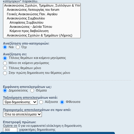
κατηγοριών“ παρακάτω.
Αναζήτηση υπο-κατηγοριών:
Ναι
Όχι
Αναζήτηση σε:
Τίτλους θεμάτων και κείμενο μηνύματος
Μόνο σε κείμενο μηνύματος
Τίτλους θεμάτων μόνο
Στην πρώτη δημοσίευση του θέματος μόνο
Εμφάνιση αποτελεσμάτων ως:
Δημοσιεύσεις
Θέματα
Ταξινόμηση αποτελεσμάτων κατά:
Αύξουσα
Φθίνουσα
Περιορισμός αποτελεσμάτων σε πριν από:
Επιστροφή πρώτων:
Ορίστε σε 0 για να εμφανιστεί ολόκληρη η δημοσίευση.
χαρακτήρες δημοσίευσης