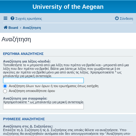
University of the Aegean
Συχνές ερωτήσεις
Σύνδεση
Board
Αναζήτηση
Αναζήτηση
ΕΡΏΤΗΜΑ ΑΝΑΖΉΤΗΣΗΣ
Αναζήτηση για λέξεις-κλειδιά:
Τοποθετήστε το
+
μπροστά από μια λέξη που πρέπει να βρεθεί και
-
μπροστά από μια
λέξη που δεν πρέπει να βρεθεί. Βάλτε μια λίστα με λέξεις που χωρίζονται με
|
σε
αγκύλες αν πρέπει να βρεθεί μόνο μια από αυτές τις λέξεις. Χρησιμοποιείστε * ως
μπαλαντέρ για μερική αντιστοιχία.
Αναζήτηση όλων των όρων ή του ερωτήματος όπως εισήχθη
Αναζήτηση οποιουδήποτε όρου
Αναζήτηση για συγγραφέα:
Χρησιμοποιείστε * ως μπαλαντέρ για μερική αντιστοιχία.
ΡΥΘΜΊΣΕΙΣ ΑΝΑΖΉΤΗΣΗΣ
Αναζήτηση στις Δ. Συζητήσεις:
Επιλέξτε τη Δ. Συζήτηση ή τις Δ. Συζητήσεις στις οποίες θέλετε να αναζητήσετε. Υπο-
συζητήσεις θα αναζητηθούν αυτόματα εάν δεν απενεργοποιήσετε την “Αναζήτηση υπο-