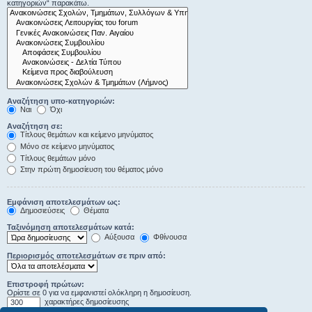
κατηγοριών“ παρακάτω.
Αναζήτηση υπο-κατηγοριών:
Ναι
Όχι
Αναζήτηση σε:
Τίτλους θεμάτων και κείμενο μηνύματος
Μόνο σε κείμενο μηνύματος
Τίτλους θεμάτων μόνο
Στην πρώτη δημοσίευση του θέματος μόνο
Εμφάνιση αποτελεσμάτων ως:
Δημοσιεύσεις
Θέματα
Ταξινόμηση αποτελεσμάτων κατά:
Αύξουσα
Φθίνουσα
Περιορισμός αποτελεσμάτων σε πριν από:
Επιστροφή πρώτων:
Ορίστε σε 0 για να εμφανιστεί ολόκληρη η δημοσίευση.
χαρακτήρες δημοσίευσης