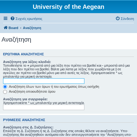
University of the Aegean
Συχνές ερωτήσεις
Σύνδεση
Board
Αναζήτηση
Αναζήτηση
ΕΡΏΤΗΜΑ ΑΝΑΖΉΤΗΣΗΣ
Αναζήτηση για λέξεις-κλειδιά:
Τοποθετήστε το
+
μπροστά από μια λέξη που πρέπει να βρεθεί και
-
μπροστά από μια
λέξη που δεν πρέπει να βρεθεί. Βάλτε μια λίστα με λέξεις που χωρίζονται με
|
σε
αγκύλες αν πρέπει να βρεθεί μόνο μια από αυτές τις λέξεις. Χρησιμοποιείστε * ως
μπαλαντέρ για μερική αντιστοιχία.
Αναζήτηση όλων των όρων ή του ερωτήματος όπως εισήχθη
Αναζήτηση οποιουδήποτε όρου
Αναζήτηση για συγγραφέα:
Χρησιμοποιείστε * ως μπαλαντέρ για μερική αντιστοιχία.
ΡΥΘΜΊΣΕΙΣ ΑΝΑΖΉΤΗΣΗΣ
Αναζήτηση στις Δ. Συζητήσεις:
Επιλέξτε τη Δ. Συζήτηση ή τις Δ. Συζητήσεις στις οποίες θέλετε να αναζητήσετε. Υπο-
συζητήσεις θα αναζητηθούν αυτόματα εάν δεν απενεργοποιήσετε την “Αναζήτηση υπο-