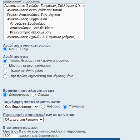
κατηγοριών“ παρακάτω.
Αναζήτηση υπο-κατηγοριών:
Ναι
Όχι
Αναζήτηση σε:
Τίτλους θεμάτων και κείμενο μηνύματος
Μόνο σε κείμενο μηνύματος
Τίτλους θεμάτων μόνο
Στην πρώτη δημοσίευση του θέματος μόνο
Εμφάνιση αποτελεσμάτων ως:
Δημοσιεύσεις
Θέματα
Ταξινόμηση αποτελεσμάτων κατά:
Αύξουσα
Φθίνουσα
Περιορισμός αποτελεσμάτων σε πριν από:
Επιστροφή πρώτων:
Ορίστε σε 0 για να εμφανιστεί ολόκληρη η δημοσίευση.
χαρακτήρες δημοσίευσης