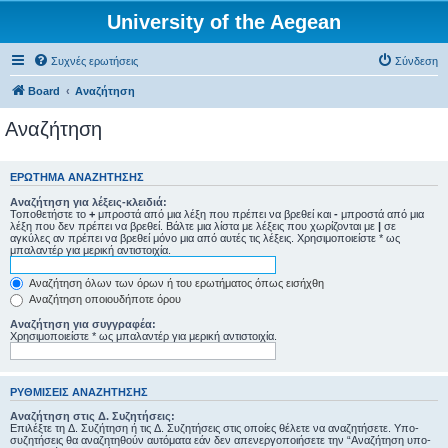
University of the Aegean
Συχνές ερωτήσεις
Σύνδεση
Board
Αναζήτηση
Αναζήτηση
ΕΡΏΤΗΜΑ ΑΝΑΖΉΤΗΣΗΣ
Αναζήτηση για λέξεις-κλειδιά:
Τοποθετήστε το
+
μπροστά από μια λέξη που πρέπει να βρεθεί και
-
μπροστά από μια
λέξη που δεν πρέπει να βρεθεί. Βάλτε μια λίστα με λέξεις που χωρίζονται με
|
σε
αγκύλες αν πρέπει να βρεθεί μόνο μια από αυτές τις λέξεις. Χρησιμοποιείστε * ως
μπαλαντέρ για μερική αντιστοιχία.
Αναζήτηση όλων των όρων ή του ερωτήματος όπως εισήχθη
Αναζήτηση οποιουδήποτε όρου
Αναζήτηση για συγγραφέα:
Χρησιμοποιείστε * ως μπαλαντέρ για μερική αντιστοιχία.
ΡΥΘΜΊΣΕΙΣ ΑΝΑΖΉΤΗΣΗΣ
Αναζήτηση στις Δ. Συζητήσεις:
Επιλέξτε τη Δ. Συζήτηση ή τις Δ. Συζητήσεις στις οποίες θέλετε να αναζητήσετε. Υπο-
συζητήσεις θα αναζητηθούν αυτόματα εάν δεν απενεργοποιήσετε την “Αναζήτηση υπο-