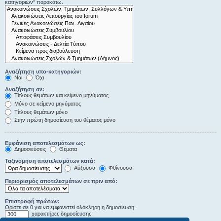
κατηγοριών“ παρακάτω.
Αναζήτηση υπο-κατηγοριών:
Ναι
Όχι
Αναζήτηση σε:
Τίτλους θεμάτων και κείμενο μηνύματος
Μόνο σε κείμενο μηνύματος
Τίτλους θεμάτων μόνο
Στην πρώτη δημοσίευση του θέματος μόνο
Εμφάνιση αποτελεσμάτων ως:
Δημοσιεύσεις
Θέματα
Ταξινόμηση αποτελεσμάτων κατά:
Αύξουσα
Φθίνουσα
Περιορισμός αποτελεσμάτων σε πριν από:
Επιστροφή πρώτων:
Ορίστε σε 0 για να εμφανιστεί ολόκληρη η δημοσίευση.
χαρακτήρες δημοσίευσης