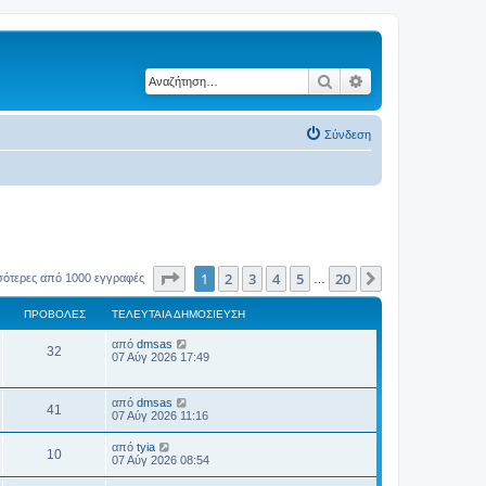
Αναζήτηση
Ειδική αναζήτηση
Σύνδεση
Σελίδα
1
από
20
1
2
3
4
5
20
Επόμενη
σότερες από 1000 εγγραφές
…
ΠΡΟΒΟΛΈΣ
ΤΕΛΕΥΤΑΊΑ ΔΗΜΟΣΊΕΥΣΗ
Τ
από
dmsas
Π
32
ε
07 Αύγ 2026 17:49
λ
ρ
ε
υ
Τ
από
dmsas
ο
Π
τ
41
ε
07 Αύγ 2026 11:16
α
λ
β
ί
ρ
ε
Τ
α
από
tyia
Π
10
υ
ε
δ
07 Αύγ 2026 08:54
ο
ο
τ
λ
η
α
ρ
ε
μ