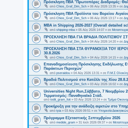
Πρόσκληση ΠΒΑ "Πρωτοπόρες Διαδρομές: Θαλά
από
Chios_Graf_Dim_Sch
»
06 Αύγ 2026 13:35
» σε
Δη
Πρόσκληση ΠΒΑ Προϊόντα του Βορείου Αιγαίου
από
Chios_Graf_Dim_Sch
»
06 Αύγ 2026 13:17
» σε
Δη
MBA in Shipping 2026-2027 |Overall detailed s
από
shipping-mba
»
05 Αύγ 2026 14:07
» σε
Μεταπτυχια
ΠΡΟΣΚΛΗΣΗ ΠΒΑ ΓΙΑ ΒΡΑΔΙΑ ΠΟΛΙΤΙΣΜΟΥ ΣΤΟ
από
Chios_Graf_Dim_Sch
»
04 Αύγ 2026 14:20
» σε
Δη
ΠΡΟΣΚΛΗΣΗ ΠΒΑ ΣΤΑ ΘΥΡΑΝΟΙΞΙΑ ΤΟΥ ΙΕΡΟ
30.8.2026
από
Chios_Graf_Dim_Sch
»
04 Αύγ 2026 14:15
» σε
Δη
Επαναδημοσίευση Πρόσκλησης Εκδήλωσης Ενδι
Παράκτιων Περιοχών¨
από
pseraidou
»
04 Αύγ 2026 13:31
» σε
Π.Μ.Σ Ολοκληρ
Βραδιά Πολιτισμού στο Κατέλλι της Χίου 28.8.
από
Chios_Graf_Dim_Sch
»
03 Αύγ 2026 16:02
» σε
Δη
Universities Night Run,Σάββατο, 7 Νοεμβρίου 2
Τερματισμός: Παναθηναϊκό Στάδ.
από
todit_gram_foit
»
03 Αύγ 2026 13:24
» σε
Τμήμα Οικονομ
Προκήρυξη για την ανάδειξη αιρετών στο Υπη
από
tyia
»
03 Αύγ 2026 09:51
» σε
Υπηρεσία Διοικητικ
Πρόγραμμα Εξεταστικής Σεπτεμβρίου 2026
από
medide_gram
»
31 Ιούλ 2026 09:37
» σε
Μεταπτυχι