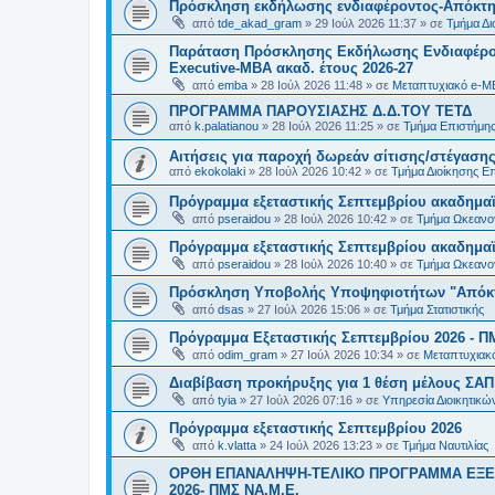
Πρόσκληση εκδήλωσης ενδιαφέροντος-Απόκτησ
από
tde_akad_gram
»
29 Ιούλ 2026 11:37
» σε
Τμήμα Δι
Παράταση Πρόσκλησης Εκδήλωσης Ενδιαφέρον
Executive-MBΑ ακαδ. έτους 2026-27
από
emba
»
28 Ιούλ 2026 11:48
» σε
Μεταπτυχιακό e-M
ΠΡΟΓΡΑΜΜΑ ΠΑΡΟΥΣΙΑΣΗΣ Δ.Δ.ΤΟΥ ΤΕΤΔ
από
k.palatianou
»
28 Ιούλ 2026 11:25
» σε
Τμήμα Επιστήμης
Αιτήσεις για παροχή δωρεάν σίτισης/στέγασης
από
ekokolaki
»
28 Ιούλ 2026 10:42
» σε
Τμήμα Διοίκησης Ε
Πρόγραμμα εξεταστικής Σεπτεμβρίου ακαδημαϊ
από
pseraidou
»
28 Ιούλ 2026 10:42
» σε
Τμήμα Ωκεανο
Πρόγραμμα εξεταστικής Σεπτεμβρίου ακαδημαϊ
από
pseraidou
»
28 Ιούλ 2026 10:40
» σε
Τμήμα Ωκεανο
Πρόσκληση Υποβολής Υποψηφιοτήτων "Απόκτη
από
dsas
»
27 Ιούλ 2026 15:06
» σε
Τμήμα Στατιστικής
Πρόγραμμα Εξεταστικής Σεπτεμβρίου 2026 - Π
από
odim_gram
»
27 Ιούλ 2026 10:34
» σε
Μεταπτυχιακ
Διαβίβαση προκήρυξης για 1 θέση μέλους ΣΑ
από
tyia
»
27 Ιούλ 2026 07:16
» σε
Υπηρεσία Διοικητικ
Πρόγραμμα εξεταστικής Σεπτεμβρίου 2026
από
k.vlatta
»
24 Ιούλ 2026 13:23
» σε
Τμήμα Ναυτιλίας
ΟΡΘΗ ΕΠΑΝΑΛΗΨΗ-ΤΕΛΙΚΟ ΠΡΟΓΡΑΜΜΑ ΕΞΕ
2026- ΠΜΣ ΝΑ.Μ.Ε.