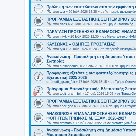
Πρόληψη των επιπτώσεων από την εμφάνιση 
από
tyia
»
20 Ιούλ 2026 13:38
» σε
Υπηρεσία Διοικητικ
ΠΡΟΓΡΑΜΜΑ ΕΞΕΤΑΣΤΙΚΗΣ ΣΕΠΤΕΜΒΡΙΟΥ 20
από
dsas
»
20 Ιούλ 2026 13:06
» σε
Τμήμα Στατιστικής
ΠΑΡΑΤΑΣΗ ΠΡΟΣΚΛΗΣΗΣ ΕΚΔΗΛΩΣΗΣ ΕΝΔΙΑΦΕ
από
mlyk
»
20 Ιούλ 2026 12:30
» σε
Μεταπτυχιακό ΝΑΜ
ΚΑΥΣΩΝΑΣ – ΟΔΗΓΙΕΣ ΠΡΟΣΤΑΣΙΑΣ
από
tyia
»
20 Ιούλ 2026 10:20
» σε
Υπηρεσία Διοικητικ
Ανακοίνωση - Πρόσκληση στη Δημόσια Υποστήρ
Σωτηρίας
από
e.dimopoulou
»
20 Ιούλ 2026 10:06
» σε
Τμήμα Πολι
Προφορικές εξετάσεις για φοιτητές/φοιτήτριε
Εξεταστική 2025-2026
από
todit_gram_foit
»
17 Ιούλ 2026 15:15
» σε
Τμήμα Οικονομ
Πρόγραμμα Επαναληπτικής Εξεταστικής Σεπτε
από
todit_gram_foit
»
17 Ιούλ 2026 15:05
» σε
Τμήμα Οικ
ΠΡΟΓΡΑΜΜΑ ΕΞΕΤΑΣΤΙΚΗΣ ΣΕΠΤΕΜΒΡΙΟΥ 20
από
secr-geo
»
17 Ιούλ 2026 13:56
» σε
Τμήμα Γεωγραφ
ΑΝΑΚΟΙΝΩΣΗ ΕΠΑΝΑΛ.ΠΡΟΣΚΛΗΣΗΣ ΕΚΔΗΛΩΣ
ΦΟΙΤΗΤΩΝ/ΤΡΙΩΝ-ΧΕΙΜ. ΕΞΑΜ. 2026-2027
από
dmmath
»
17 Ιούλ 2026 09:26
» σε
Μεταπτυχιακό Μ
Ανακοίνωση - Πρόσκληση στη Δημόσια Υποστήρι
Μουσούρη Σπυρίδωνα