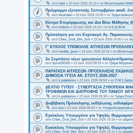
από
mlyk
»
23 Ιούλ 2026 15:13
» σε
Μεταπτυχιακό ΝΑΜ
Πρόγραμμα εξεταστικής Σεπτεμβρίου ακαδ. έτο
από
ekokolaki
»
23 Ιούλ 2026 15:06
» σε
Τμήμα Διοίκησ
Κέντρο Επιμόρφωσης και Δια Βίου Μάθησης (Κ.
από
kedivim
»
23 Ιούλ 2026 14:14
» σε
Κ.Ε.ΔΙ.ΒΙ.Μ.
Πρόσκληση για τον Εορτασμό Αγ. Παρασκευής
από
Chios_Graf_Dim_Sch
»
23 Ιούλ 2026 14:00
» σε
Δη
Γ' ΚΥΚΛΟΣ ΥΠΟΒΟΛΗΣ ΑΙΤΗΣΕΩΝ ΠΡΟΣΚΛΗΣΗ
από
medide_gram
»
23 Ιούλ 2026 10:18
» σε
Μεταπτυχι
2ο Συμπόσιο νέων ερευνητών Αλληλεπίδρασ
από
SyrosDDSD
»
23 Ιούλ 2026 08:03
» σε
Τμήμα Μηχανικώ
ΠΑΡΑΤΑΣΗ ΑΙΤΗΣΕΩΝ -ΠΡΟΣΚΛΗΣΗΣ ΕΚΔΗΛΩΣ
ΔΗΜΟΣΙΑ ΥΓΕΙΑ AK. ETOYΣ 2026-2027
από
k.palatianou
»
22 Ιούλ 2026 09:53
» σε
Π.Μ.Σ Διατρο
ΔΕΛΤΙΟ ΤΥΠΟΥ - ΣΥΝΕΡΓΑΣΙΑ ΖΥΘΟΠΟΙΙΑ Μ
ΤΡΟΦΙΜΩΝ ΚΑΙ ΔΙΑΤΡΟΦΗΣ ΤΟΥ ΠΑΝ/ΟΥ ΑΙΓΑ
από
k.palatianou
»
22 Ιούλ 2026 09:36
» σε
Τμήμα Επιστ
Διαβίβαση Πρόσκλησης εκδήλωσης ενδιαφέρο
από
tyia
»
22 Ιούλ 2026 09:03
» σε
Υπηρεσία Διοικητικ
Εγκύκλιος Υπουργείου για Υψηλές Θερμοκρασ
από
Chios_Graf_Dim_Sch
»
20 Ιούλ 2026 16:16
» σε
Δημόσι
Εγκύκλιος Υπουργείου για Υψηλές Θερμοκρασ
από
Chios_Graf_Dim_Sch
»
20 Ιούλ 2026 16:14
» σε
Δημόσι