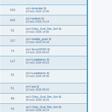
ς
λ
δ
ο
υ
α
ρ
σ
ε
η
έ
σ
β
ί
ί
υ
μ
η
λ
Τ
α
από
ekokolaki
ε
ο
Π
τ
530
ο
ς
ε
δ
23 Ιούλ 2026 15:06
ο
υ
α
σ
λ
η
έ
σ
β
ί
ρ
ί
ε
μ
η
λ
Τ
α
από
kedivim
ε
Π
440
υ
ο
ς
ε
δ
23 Ιούλ 2026 14:14
ο
υ
ο
τ
σ
λ
η
έ
σ
α
ρ
ί
ε
μ
η
λ
Τ
από
Chios_Graf_Dim_Sch
β
ί
ε
Π
53
υ
ο
ς
ε
23 Ιούλ 2026 14:00
α
υ
ο
τ
σ
λ
έ
δ
σ
ο
α
ρ
ί
ε
η
η
Τ
από
medide_gram
β
ί
ε
Π
107
υ
μ
ς
ε
λ
23 Ιούλ 2026 10:18
α
υ
ο
τ
ο
λ
δ
σ
ο
α
ρ
σ
ε
η
έ
η
Τ
από
SyrosDDSD
β
ί
ί
Π
74
υ
μ
ε
λ
23 Ιούλ 2026 08:03
α
ε
ο
τ
ο
ς
λ
δ
ο
υ
α
ρ
σ
ε
η
έ
σ
Τ
από
k.palatianou
β
ί
ί
Π
137
υ
μ
η
ε
λ
22 Ιούλ 2026 09:53
α
ε
ο
τ
ο
ς
λ
δ
ο
υ
α
ρ
σ
ε
η
έ
σ
β
ί
ί
υ
μ
η
λ
Τ
α
από
k.palatianou
ε
ο
Π
τ
52
ο
ς
ε
δ
22 Ιούλ 2026 09:36
ο
υ
α
σ
λ
η
έ
σ
β
ί
ρ
ί
ε
μ
η
λ
α
ε
υ
ο
ς
δ
Τ
από
tyia
ο
υ
ο
Π
τ
51
σ
η
ε
έ
22 Ιούλ 2026 09:03
σ
α
ί
μ
λ
η
λ
β
ί
ε
ρ
ο
ε
ς
Τ
α
από
Chios_Graf_Dim_Sch
υ
Π
99
σ
υ
ε
έ
δ
20 Ιούλ 2026 16:16
σ
ο
ο
ί
τ
λ
η
η
ε
α
ρ
ε
μ
ς
λ
Τ
από
Chios_Graf_Dim_Sch
β
υ
ί
Π
43
υ
ο
ε
20 Ιούλ 2026 16:14
σ
α
ο
τ
σ