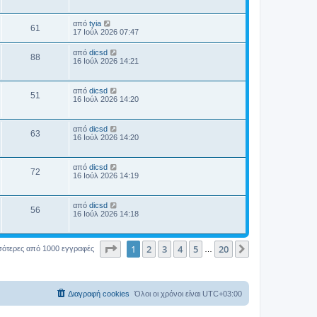
λ
η
έ
η
β
ί
ρ
ί
ε
μ
λ
α
ε
υ
ο
ς
δ
Τ
από
tyia
ο
υ
ο
Π
τ
61
σ
η
ε
έ
17 Ιούλ 2026 07:47
σ
α
ί
μ
λ
η
λ
β
ί
ε
ρ
ο
ε
ς
Τ
α
από
dicsd
υ
Π
88
σ
υ
ε
έ
δ
16 Ιούλ 2026 14:21
σ
ο
ο
ί
τ
λ
η
η
ε
α
ρ
ε
μ
ς
λ
β
υ
ί
υ
ο
Τ
σ
α
από
dicsd
ο
Π
τ
51
σ
ε
έ
η
δ
16 Ιούλ 2026 14:20
ο
α
ί
λ
η
β
ί
ε
ρ
ε
μ
ς
λ
α
υ
υ
ο
δ
Τ
σ
από
dicsd
ο
ο
Π
τ
63
σ
η
ε
έ
η
16 Ιούλ 2026 14:20
α
ί
μ
λ
λ
β
ί
ε
ρ
ο
ε
ς
α
υ
σ
υ
έ
δ
Τ
σ
από
dicsd
ο
ο
Π
ί
τ
72
η
ε
η
16 Ιούλ 2026 14:19
ε
α
μ
λ
ς
λ
β
υ
ί
ρ
ο
ε
σ
α
σ
υ
έ
η
δ
Τ
από
dicsd
ο
ο
Π
ί
τ
56
η
ε
16 Ιούλ 2026 14:18
ε
α
μ
λ
ς
λ
β
υ
ί
ρ
ο
ε
σ
α
σ
υ
έ
η
δ
ο
ο
Σελίδα
1
από
20
ί
τ
1
2
3
4
5
20
Επόμενη
σότερες από 1000 εγγραφές
…
η
ε
α
μ
ς
λ
β
υ
ί
ο
σ
α
σ
έ
η
δ
ο
ί
η
Διαγραφή cookies
ε
Όλοι οι χρόνοι είναι
UTC+03:00
μ
ς
λ
υ
ο
σ
σ