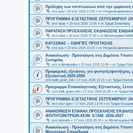
Πρόληψη των επιπτώσεων από την εμφάνιση 
από
tyia
»
20 Ιούλ 2026 13:38
» σε
Υπηρεσία Διοικητικ
ΠΡΟΓΡΑΜΜΑ ΕΞΕΤΑΣΤΙΚΗΣ ΣΕΠΤΕΜΒΡΙΟΥ 20
από
dsas
»
20 Ιούλ 2026 13:06
» σε
Τμήμα Στατιστικής
ΠΑΡΑΤΑΣΗ ΠΡΟΣΚΛΗΣΗΣ ΕΚΔΗΛΩΣΗΣ ΕΝΔΙΑΦΕ
από
mlyk
»
20 Ιούλ 2026 12:30
» σε
Μεταπτυχιακό ΝΑΜ
ΚΑΥΣΩΝΑΣ – ΟΔΗΓΙΕΣ ΠΡΟΣΤΑΣΙΑΣ
από
tyia
»
20 Ιούλ 2026 10:20
» σε
Υπηρεσία Διοικητικ
Ανακοίνωση - Πρόσκληση στη Δημόσια Υποστήρ
Σωτηρίας
από
e.dimopoulou
»
20 Ιούλ 2026 10:06
» σε
Τμήμα Πολι
Προφορικές εξετάσεις για φοιτητές/φοιτήτριε
Εξεταστική 2025-2026
από
todit_gram_foit
»
17 Ιούλ 2026 15:15
» σε
Τμήμα Οικονομ
Πρόγραμμα Επαναληπτικής Εξεταστικής Σεπτε
από
todit_gram_foit
»
17 Ιούλ 2026 15:05
» σε
Τμήμα Οικ
ΠΡΟΓΡΑΜΜΑ ΕΞΕΤΑΣΤΙΚΗΣ ΣΕΠΤΕΜΒΡΙΟΥ 20
από
secr-geo
»
17 Ιούλ 2026 13:56
» σε
Τμήμα Γεωγραφ
ΑΝΑΚΟΙΝΩΣΗ ΕΠΑΝΑΛ.ΠΡΟΣΚΛΗΣΗΣ ΕΚΔΗΛΩΣ
ΦΟΙΤΗΤΩΝ/ΤΡΙΩΝ-ΧΕΙΜ. ΕΞΑΜ. 2026-2027
από
dmmath
»
17 Ιούλ 2026 09:26
» σε
Μεταπτυχιακό Μ
Ανακοίνωση - Πρόσκληση στη Δημόσια Υποστήρι
Μουσούρη Σπυρίδωνα