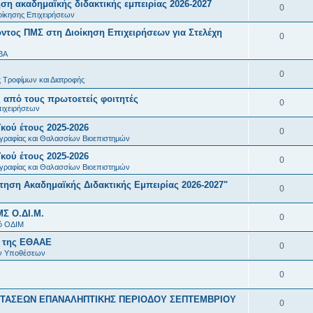
η ακαδημαϊκής διδακτικής εμπειρίας 2026-2027
ή
ν
Α
0
ς
ε
α
οίκησης Επιχειρήσεων
σ
τ
π
ι
τος ΠΜΣ στη Διοίκηση Επιχειρήσεων για Στελέχη
ν
Α
0
ε
ή
α
ς
τ
π
BA
ι
σ
ν
ή
α
Α
0
ς
ε
τ
 Τροφίμων και Διατροφής
σ
ν
π
ι
ή
 από τους πρωτοετείς φοιτητές
Α
0
ε
τ
πιχειρήσεων
α
ς
σ
π
ι
ή
κού έτους 2025-2026
ν
Α
0
ε
α
γραφίας και Θαλασσίων Βιοεπιστημών
ς
σ
τ
π
ι
κού έτους 2025-2026
ν
Α
0
ε
ή
α
γραφίας και Θαλασσίων Βιοεπιστημών
ς
τ
π
ι
σ
ση Ακαδημαϊκής Διδακτικής Εμπειρίας 2026-2027"
ν
Α
0
ή
α
ς
ε
τ
π
σ
ΜΣ Ο.ΔΙ.Μ.
ν
Α
0
ι
ή
α
ό ΟΔΙΜ
ε
τ
π
ς
σ
Π της ΕΘΑΑΕ
ν
Α
0
ι
ή
α
ών Υποθέσεων
ε
τ
π
ς
σ
ν
Α
0
ι
ή
α
ε
τ
π
ς
σ
ΤΑΣΕΩΝ ΕΠΑΝΑΛΗΠΤΙΚΗΣ ΠΕΡΙΟΔΟΥ ΣΕΠΤΕΜΒΡΙΟΥ
ν
Α
0
ι
ή
α