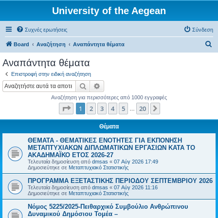
University of the Aegean
Συχνές ερωτήσεις
Σύνδεση
Α
Board
Αναζήτηση
Αναπάντητα θέματα
ν
Αναπάντητα θέματα
α
Επιστροφή στην ειδική αναζήτηση
ζ
Αναζήτηση
Ειδική αναζήτηση
ή
Αναζήτηση για περισσότερες από 1000 εγγραφές
τ
Σελίδα
1
από
20
1
2
3
4
5
20
Επόμενη
…
η
σ
Θέματα
η
ΘΕΜΑΤΑ - ΘΕΜΑΤΙΚΕΣ ΕΝΟΤΗΤΕΣ ΓΙΑ ΕΚΠΟΝΗΣΗ
ΜΕΤΑΠΤΥΧΙΑΚΩΝ ΔΙΠΛΩΜΑΤΙΚΩΝ ΕΡΓΑΣΙΩΝ ΚΑΤΑ ΤΟ
ΑΚΑΔΗΜΑΪΚΟ ΕΤΟΣ 2026-27
Τελευταία δημοσίευση από
dmsas
«
07 Αύγ 2026 17:49
Δημοσιεύτηκε σε
Μεταπτυχιακό Στατιστικής
ΠΡΟΓΡΑΜΜΑ ΕΞΕΤΑΣΤΙΚΗΣ ΠΕΡΙΟΔΟΥ ΣΕΠΤΕΜΒΡΙΟΥ 2026
Τελευταία δημοσίευση από
dmsas
«
07 Αύγ 2026 11:16
Δημοσιεύτηκε σε
Μεταπτυχιακό Στατιστικής
Νόμος 5225/2025-Πειθαρχικό Συμβούλιο Ανθρώπινου
Δυναμικού Δημόσιου Τομέα –