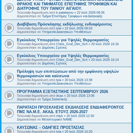
ΘΡΑΚΗΣ ΚΑΙ ΤΜΗΜΑΤΟΣ ΕΠΙΣΤΗΜΗΣ ΤΡΟΦΙΜΩΝ ΚΑΙ
ΔΙΑΤΡΟΦΗΣ ΤΟΥ ΠΑΝ/ΟΥ ΑΙΓΑΙΟΥ.
Τελευταία δημοσίευση από
k.palatianou
«
22 Ιούλ 2026 09:36
Δημοσιεύτηκε σε
Τμήμα Επιστήμης Τροφίμων και Διατροφής
Διαβίβαση Πρόσκλησης εκδήλωσης ενδιαφέροντος
Τελευταία δημοσίευση από
tyia
«
22 Ιούλ 2026 09:03
Δημοσιεύτηκε σε
Υπηρεσία Διοικητικών Υποθέσεων
Εγκύκλιος Υπουργείου για Υψηλές Θερμοκρασίες
Τελευταία δημοσίευση από
Chios_Graf_Dim_Sch
«
20 Ιούλ 2026 16:16
Δημοσιεύτηκε σε
Δημόσιες Σχέσεις
Εγκύκλιος Υπουργείου για Υψηλές Θερμοκρασίες
Τελευταία δημοσίευση από
Chios_Graf_Dim_Sch
«
20 Ιούλ 2026 16:14
Δημοσιεύτηκε σε
Δημόσιες Σχέσεις
Πρόληψη των επιπτώσεων από την εμφάνιση υψηλών
θερμοκρασιών και καύσωνα
Τελευταία δημοσίευση από
tyia
«
20 Ιούλ 2026 13:38
Δημοσιεύτηκε σε
Υπηρεσία Διοικητικών Υποθέσεων
ΠΡΟΓΡΑΜΜΑ ΕΞΕΤΑΣΤΙΚΗΣ ΣΕΠΤΕΜΒΡΙΟΥ 2026
Τελευταία δημοσίευση από
dsas
«
20 Ιούλ 2026 13:06
Δημοσιεύτηκε σε
Τμήμα Στατιστικής
ΠΑΡΑΤΑΣΗ ΠΡΟΣΚΛΗΣΗΣ ΕΚΔΗΛΩΣΗΣ ΕΝΔΙΑΦΕΡΟΝΤΟΣ
ΠΜΣ ΝΑ.Μ.Ε. ΑΚΑΔ. ΕΤΟΥΣ 2026-2027
Τελευταία δημοσίευση από
mlyk
«
20 Ιούλ 2026 12:30
Δημοσιεύτηκε σε
Μεταπτυχιακό ΝΑΜΕ
ΚΑΥΣΩΝΑΣ – ΟΔΗΓΙΕΣ ΠΡΟΣΤΑΣΙΑΣ
Τελευταία δημοσίευση από
tyia
«
20 Ιούλ 2026 10:20