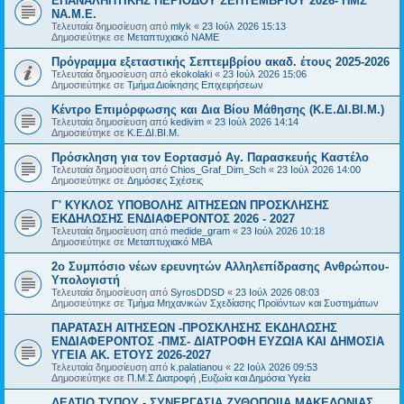
ΕΠΑΝΑΛΗΠΤΙΚΗΣ ΠΕΡΙΟΔΟΥ ΣΕΠΤΕΜΒΡΙΟΥ 2026- ΠΜΣ
ΝΑ.Μ.Ε.
Τελευταία δημοσίευση από
mlyk
«
23 Ιούλ 2026 15:13
Δημοσιεύτηκε σε
Μεταπτυχιακό ΝΑΜΕ
Πρόγραμμα εξεταστικής Σεπτεμβρίου ακαδ. έτους 2025-2026
Τελευταία δημοσίευση από
ekokolaki
«
23 Ιούλ 2026 15:06
Δημοσιεύτηκε σε
Τμήμα Διοίκησης Επιχειρήσεων
Κέντρο Επιμόρφωσης και Δια Βίου Μάθησης (Κ.Ε.ΔΙ.ΒΙ.Μ.)
Τελευταία δημοσίευση από
kedivim
«
23 Ιούλ 2026 14:14
Δημοσιεύτηκε σε
Κ.Ε.ΔΙ.ΒΙ.Μ.
Πρόσκληση για τον Εορτασμό Αγ. Παρασκευής Καστέλο
Τελευταία δημοσίευση από
Chios_Graf_Dim_Sch
«
23 Ιούλ 2026 14:00
Δημοσιεύτηκε σε
Δημόσιες Σχέσεις
Γ' ΚΥΚΛΟΣ ΥΠΟΒΟΛΗΣ ΑΙΤΗΣΕΩΝ ΠΡΟΣΚΛΗΣΗΣ
ΕΚΔΗΛΩΣΗΣ ΕΝΔΙΑΦΕΡΟΝΤΟΣ 2026 - 2027
Τελευταία δημοσίευση από
medide_gram
«
23 Ιούλ 2026 10:18
Δημοσιεύτηκε σε
Μεταπτυχιακό MBA
2ο Συμπόσιο νέων ερευνητών Αλληλεπίδρασης Ανθρώπου-
Υπολογιστή
Τελευταία δημοσίευση από
SyrosDDSD
«
23 Ιούλ 2026 08:03
Δημοσιεύτηκε σε
Τμήμα Μηχανικών Σχεδίασης Προϊόντων και Συστημάτων
ΠΑΡΑΤΑΣΗ ΑΙΤΗΣΕΩΝ -ΠΡΟΣΚΛΗΣΗΣ ΕΚΔΗΛΩΣΗΣ
ΕΝΔΙΑΦΕΡΟΝΤΟΣ -ΠΜΣ- ΔΙΑΤΡΟΦΗ ΕΥΖΩΙΑ ΚΑΙ ΔΗΜΟΣΙΑ
ΥΓΕΙΑ AK. ETOYΣ 2026-2027
Τελευταία δημοσίευση από
k.palatianou
«
22 Ιούλ 2026 09:53
Δημοσιεύτηκε σε
Π.Μ.Σ Διατροφή ,Ευζωία και Δημόσια Υγεία
ΔΕΛΤΙΟ ΤΥΠΟΥ - ΣΥΝΕΡΓΑΣΙΑ ΖΥΘΟΠΟΙΙΑ ΜΑΚΕΔΟΝΙΑΣ