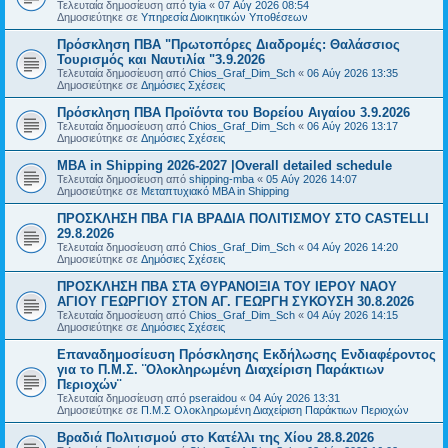
Τελευταία δημοσίευση από
tyia
«
07 Αύγ 2026 08:54
Δημοσιεύτηκε σε
Υπηρεσία Διοικητικών Υποθέσεων
Πρόσκληση ΠΒΑ "Πρωτοπόρες Διαδρομές: Θαλάσσιος
Τουρισμός και Ναυτιλία "3.9.2026
Τελευταία δημοσίευση από
Chios_Graf_Dim_Sch
«
06 Αύγ 2026 13:35
Δημοσιεύτηκε σε
Δημόσιες Σχέσεις
Πρόσκληση ΠΒΑ Προϊόντα του Βορείου Αιγαίου 3.9.2026
Τελευταία δημοσίευση από
Chios_Graf_Dim_Sch
«
06 Αύγ 2026 13:17
Δημοσιεύτηκε σε
Δημόσιες Σχέσεις
MBA in Shipping 2026-2027 |Overall detailed schedule
Τελευταία δημοσίευση από
shipping-mba
«
05 Αύγ 2026 14:07
Δημοσιεύτηκε σε
Μεταπτυχιακό MBA in Shipping
ΠΡΟΣΚΛΗΣΗ ΠΒΑ ΓΙΑ ΒΡΑΔΙΑ ΠΟΛΙΤΙΣΜΟΥ ΣΤΟ CASTELLI
29.8.2026
Τελευταία δημοσίευση από
Chios_Graf_Dim_Sch
«
04 Αύγ 2026 14:20
Δημοσιεύτηκε σε
Δημόσιες Σχέσεις
ΠΡΟΣΚΛΗΣΗ ΠΒΑ ΣΤΑ ΘΥΡΑΝΟΙΞΙΑ ΤΟΥ ΙΕΡΟΥ ΝΑΟΥ
ΑΓΙΟΥ ΓΕΩΡΓΙΟΥ ΣΤΟΝ ΑΓ. ΓΕΩΡΓΗ ΣΥΚΟΥΣΗ 30.8.2026
Τελευταία δημοσίευση από
Chios_Graf_Dim_Sch
«
04 Αύγ 2026 14:15
Δημοσιεύτηκε σε
Δημόσιες Σχέσεις
Επαναδημοσίευση Πρόσκλησης Εκδήλωσης Ενδιαφέροντος
για το Π.Μ.Σ. ¨Ολοκληρωμένη Διαχείριση Παράκτιων
Περιοχών¨
Τελευταία δημοσίευση από
pseraidou
«
04 Αύγ 2026 13:31
Δημοσιεύτηκε σε
Π.Μ.Σ Ολοκληρωμένη Διαχείριση Παράκτιων Περιοχών
Βραδιά Πολιτισμού στο Κατέλλι της Χίου 28.8.2026