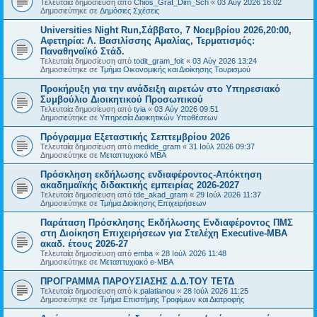
Τελευταία δημοσίευση από
Chios_Graf_Dim_Sch
«
03 Αύγ 2026 16:02
Δημοσιεύτηκε σε
Δημόσιες Σχέσεις
Universities Night Run,Σάββατο, 7 Νοεμβρίου 2026,20:00,
Αφετηρία: Λ. Βασιλίσσης Αμαλίας, Τερματισμός:
Παναθηναϊκό Στάδ.
Τελευταία δημοσίευση από
todit_gram_foit
«
03 Αύγ 2026 13:24
Δημοσιεύτηκε σε
Τμήμα Οικονομικής και Διοίκησης Τουρισμού
Προκήρυξη για την ανάδειξη αιρετών στο Υπηρεσιακό
Συμβούλιο Διοικητικού Προσωπικού
Τελευταία δημοσίευση από
tyia
«
03 Αύγ 2026 09:51
Δημοσιεύτηκε σε
Υπηρεσία Διοικητικών Υποθέσεων
Πρόγραμμα Εξεταστικής Σεπτεμβρίου 2026
Τελευταία δημοσίευση από
medide_gram
«
31 Ιούλ 2026 09:37
Δημοσιεύτηκε σε
Μεταπτυχιακό MBA
Πρόσκληση εκδήλωσης ενδιαφέροντος-Απόκτηση
ακαδημαϊκής διδακτικής εμπειρίας 2026-2027
Τελευταία δημοσίευση από
tde_akad_gram
«
29 Ιούλ 2026 11:37
Δημοσιεύτηκε σε
Τμήμα Διοίκησης Επιχειρήσεων
Παράταση Πρόσκλησης Εκδήλωσης Ενδιαφέροντος ΠΜΣ
στη Διοίκηση Επιχειρήσεων για Στελέχη Executive-MBΑ
ακαδ. έτους 2026-27
Τελευταία δημοσίευση από
emba
«
28 Ιούλ 2026 11:48
Δημοσιεύτηκε σε
Μεταπτυχιακό e-MBA
ΠΡΟΓΡΑΜΜΑ ΠΑΡΟΥΣΙΑΣΗΣ Δ.Δ.ΤΟΥ ΤΕΤΔ
Τελευταία δημοσίευση από
k.palatianou
«
28 Ιούλ 2026 11:25
Δημοσιεύτηκε σε
Τμήμα Επιστήμης Τροφίμων και Διατροφής