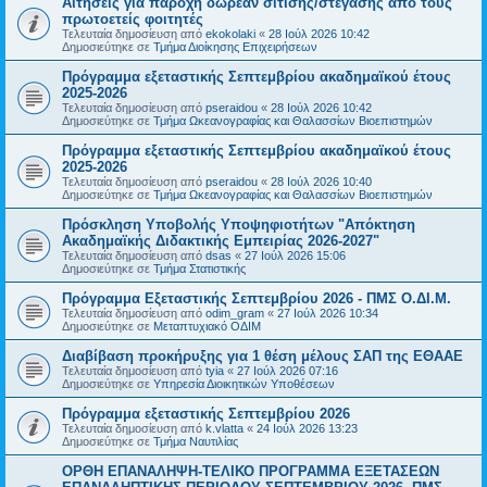
Αιτήσεις για παροχή δωρεάν σίτισης/στέγασης από τους
πρωτοετείς φοιτητές
Τελευταία δημοσίευση από
ekokolaki
«
28 Ιούλ 2026 10:42
Δημοσιεύτηκε σε
Τμήμα Διοίκησης Επιχειρήσεων
Πρόγραμμα εξεταστικής Σεπτεμβρίου ακαδημαϊκού έτους
2025-2026
Τελευταία δημοσίευση από
pseraidou
«
28 Ιούλ 2026 10:42
Δημοσιεύτηκε σε
Τμήμα Ωκεανογραφίας και Θαλασσίων Βιοεπιστημών
Πρόγραμμα εξεταστικής Σεπτεμβρίου ακαδημαϊκού έτους
2025-2026
Τελευταία δημοσίευση από
pseraidou
«
28 Ιούλ 2026 10:40
Δημοσιεύτηκε σε
Τμήμα Ωκεανογραφίας και Θαλασσίων Βιοεπιστημών
Πρόσκληση Υποβολής Υποψηφιοτήτων "Απόκτηση
Ακαδημαϊκής Διδακτικής Εμπειρίας 2026-2027"
Τελευταία δημοσίευση από
dsas
«
27 Ιούλ 2026 15:06
Δημοσιεύτηκε σε
Τμήμα Στατιστικής
Πρόγραμμα Εξεταστικής Σεπτεμβρίου 2026 - ΠΜΣ Ο.ΔΙ.Μ.
Τελευταία δημοσίευση από
odim_gram
«
27 Ιούλ 2026 10:34
Δημοσιεύτηκε σε
Μεταπτυχιακό ΟΔΙΜ
Διαβίβαση προκήρυξης για 1 θέση μέλους ΣΑΠ της ΕΘΑΑΕ
Τελευταία δημοσίευση από
tyia
«
27 Ιούλ 2026 07:16
Δημοσιεύτηκε σε
Υπηρεσία Διοικητικών Υποθέσεων
Πρόγραμμα εξεταστικής Σεπτεμβρίου 2026
Τελευταία δημοσίευση από
k.vlatta
«
24 Ιούλ 2026 13:23
Δημοσιεύτηκε σε
Τμήμα Ναυτιλίας
ΟΡΘΗ ΕΠΑΝΑΛΗΨΗ-ΤΕΛΙΚΟ ΠΡΟΓΡΑΜΜΑ ΕΞΕΤΑΣΕΩΝ