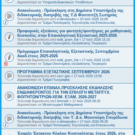
Δημοσιεύτηκε σε
Υπηρεσία Διοικητικών Υποθέσεων
Ανακοίνωση - Πρόσκληση στη Δημόσια Υποστήριξη της
διδακτορικής διατριβής της Υ.Δ Φουτσιτζή Σωτηρίας
Τελευταία δημοσίευση από
e.dimopoulou
«
20 Ιούλ 2026 10:06
Δημοσιεύτηκε σε
Τμήμα Πολιτισμικής Τεχνολογίας και Επικοινωνίας
Προφορικές εξετάσεις για φοιτητές/φοιτήτριες με μαθησιακές
δυσκολίες στην Επαναληπτική Εξεταστική 2025-2026
Τελευταία δημοσίευση από
todit_gram_foit
«
17 Ιούλ 2026 15:15
Δημοσιεύτηκε σε
Τμήμα Οικονομικής και Διοίκησης Τουρισμού
Πρόγραμμα Επαναληπτικής Εξεταστικής Σεπτεμβρίου
Ακαδ.έτους 2025-2026
Τελευταία δημοσίευση από
todit_gram_foit
«
17 Ιούλ 2026 15:05
Δημοσιεύτηκε σε
Τμήμα Οικονομικής και Διοίκησης Τουρισμού
ΠΡΟΓΡΑΜΜΑ ΕΞΕΤΑΣΤΙΚΗΣ ΣΕΠΤΕΜΒΡΙΟΥ 2026
Τελευταία δημοσίευση από
secr-geo
«
17 Ιούλ 2026 13:56
Δημοσιεύτηκε σε
Τμήμα Γεωγραφίας
ΑΝΑΚΟΙΝΩΣΗ ΕΠΑΝΑΛ.ΠΡΟΣΚΛΗΣΗΣ ΕΚΔΗΛΩΣΗΣ
ΕΝΔΙΑΦΕΡΟΝΤΟΣ ΓΙΑ ΤΗΝ ΕΠΙΛΟΓΗ ΜΕΤΑΠΤΥΧ.
ΦΟΙΤΗΤΩΝ/ΤΡΙΩΝ-ΧΕΙΜ. ΕΞΑΜ. 2026-2027
Τελευταία δημοσίευση από
dmmath
«
17 Ιούλ 2026 09:26
Δημοσιεύτηκε σε
Μεταπτυχιακό Μαθηματικού
Ανακοίνωση - Πρόσκληση στη Δημόσια Υποστήριξη της
διδακτορικής διατριβής του Υ. Δ κ. Μουσούρη Σπυρίδωνα
Τελευταία δημοσίευση από
e.dimopoulou
«
17 Ιούλ 2026 08:28
Δημοσιεύτηκε σε
Τμήμα Πολιτισμικής Τεχνολογίας και Επικοινωνίας
Έναρξη Έκτακτου Κύκλου Κινητικότητας έτους 2026, στο