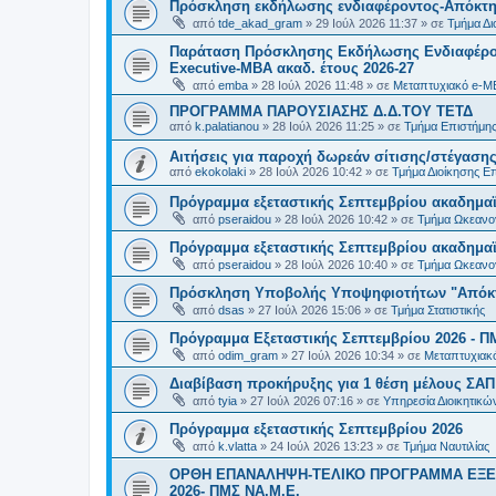
Πρόσκληση εκδήλωσης ενδιαφέροντος-Απόκτησ
από
tde_akad_gram
»
29 Ιούλ 2026 11:37
» σε
Τμήμα Δι
Παράταση Πρόσκλησης Εκδήλωσης Ενδιαφέρον
Executive-MBΑ ακαδ. έτους 2026-27
από
emba
»
28 Ιούλ 2026 11:48
» σε
Μεταπτυχιακό e-M
ΠΡΟΓΡΑΜΜΑ ΠΑΡΟΥΣΙΑΣΗΣ Δ.Δ.ΤΟΥ ΤΕΤΔ
από
k.palatianou
»
28 Ιούλ 2026 11:25
» σε
Τμήμα Επιστήμης
Αιτήσεις για παροχή δωρεάν σίτισης/στέγασης
από
ekokolaki
»
28 Ιούλ 2026 10:42
» σε
Τμήμα Διοίκησης Ε
Πρόγραμμα εξεταστικής Σεπτεμβρίου ακαδημαϊ
από
pseraidou
»
28 Ιούλ 2026 10:42
» σε
Τμήμα Ωκεανο
Πρόγραμμα εξεταστικής Σεπτεμβρίου ακαδημαϊ
από
pseraidou
»
28 Ιούλ 2026 10:40
» σε
Τμήμα Ωκεανο
Πρόσκληση Υποβολής Υποψηφιοτήτων "Απόκτη
από
dsas
»
27 Ιούλ 2026 15:06
» σε
Τμήμα Στατιστικής
Πρόγραμμα Εξεταστικής Σεπτεμβρίου 2026 - Π
από
odim_gram
»
27 Ιούλ 2026 10:34
» σε
Μεταπτυχιακ
Διαβίβαση προκήρυξης για 1 θέση μέλους ΣΑ
από
tyia
»
27 Ιούλ 2026 07:16
» σε
Υπηρεσία Διοικητικ
Πρόγραμμα εξεταστικής Σεπτεμβρίου 2026
από
k.vlatta
»
24 Ιούλ 2026 13:23
» σε
Τμήμα Ναυτιλίας
ΟΡΘΗ ΕΠΑΝΑΛΗΨΗ-ΤΕΛΙΚΟ ΠΡΟΓΡΑΜΜΑ ΕΞΕ
2026- ΠΜΣ ΝΑ.Μ.Ε.