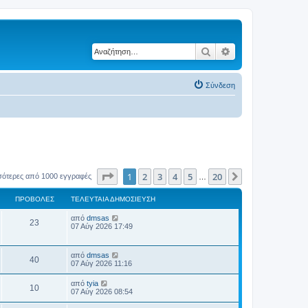
Αναζήτηση
Ειδική αναζήτηση
Σύνδεση
Σελίδα
1
από
20
1
2
3
4
5
20
Επόμενη
σότερες από 1000 εγγραφές
…
ΠΡΟΒΟΛΈΣ
ΤΕΛΕΥΤΑΊΑ ΔΗΜΟΣΊΕΥΣΗ
Τ
από
dmsas
Π
23
ε
07 Αύγ 2026 17:49
λ
ρ
ε
υ
Τ
από
dmsas
ο
Π
τ
40
ε
07 Αύγ 2026 11:16
α
λ
β
ί
ρ
ε
Τ
α
από
tyia
Π
10
υ
ε
δ
07 Αύγ 2026 08:54
ο
ο
τ
λ
η
α
ρ
ε
μ