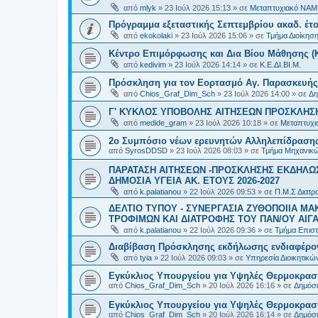
από
mlyk
»
23 Ιούλ 2026 15:13
» σε
Μεταπτυχιακό ΝΑΜ
Πρόγραμμα εξεταστικής Σεπτεμβρίου ακαδ. έτο
από
ekokolaki
»
23 Ιούλ 2026 15:06
» σε
Τμήμα Διοίκησ
Κέντρο Επιμόρφωσης και Δια Βίου Μάθησης (Κ.
από
kedivim
»
23 Ιούλ 2026 14:14
» σε
Κ.Ε.ΔΙ.ΒΙ.Μ.
Πρόσκληση για τον Εορτασμό Αγ. Παρασκευής
από
Chios_Graf_Dim_Sch
»
23 Ιούλ 2026 14:00
» σε
Δη
Γ' ΚΥΚΛΟΣ ΥΠΟΒΟΛΗΣ ΑΙΤΗΣΕΩΝ ΠΡΟΣΚΛΗΣΗ
από
medide_gram
»
23 Ιούλ 2026 10:18
» σε
Μεταπτυχι
2ο Συμπόσιο νέων ερευνητών Αλληλεπίδρασ
από
SyrosDDSD
»
23 Ιούλ 2026 08:03
» σε
Τμήμα Μηχανικώ
ΠΑΡΑΤΑΣΗ ΑΙΤΗΣΕΩΝ -ΠΡΟΣΚΛΗΣΗΣ ΕΚΔΗΛΩΣ
ΔΗΜΟΣΙΑ ΥΓΕΙΑ AK. ETOYΣ 2026-2027
από
k.palatianou
»
22 Ιούλ 2026 09:53
» σε
Π.Μ.Σ Διατρο
ΔΕΛΤΙΟ ΤΥΠΟΥ - ΣΥΝΕΡΓΑΣΙΑ ΖΥΘΟΠΟΙΙΑ Μ
ΤΡΟΦΙΜΩΝ ΚΑΙ ΔΙΑΤΡΟΦΗΣ ΤΟΥ ΠΑΝ/ΟΥ ΑΙΓΑ
από
k.palatianou
»
22 Ιούλ 2026 09:36
» σε
Τμήμα Επιστ
Διαβίβαση Πρόσκλησης εκδήλωσης ενδιαφέρο
από
tyia
»
22 Ιούλ 2026 09:03
» σε
Υπηρεσία Διοικητικ
Εγκύκλιος Υπουργείου για Υψηλές Θερμοκρασ
από
Chios_Graf_Dim_Sch
»
20 Ιούλ 2026 16:16
» σε
Δημόσι
Εγκύκλιος Υπουργείου για Υψηλές Θερμοκρασ
από
Chios_Graf_Dim_Sch
»
20 Ιούλ 2026 16:14
» σε
Δημόσι