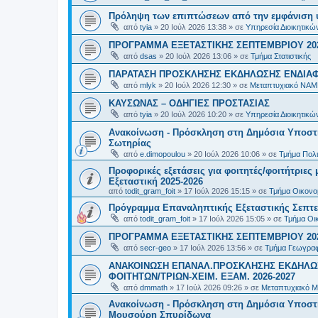
Πρόληψη των επιπτώσεων από την εμφάνιση 
από
tyia
»
20 Ιούλ 2026 13:38
» σε
Υπηρεσία Διοικητικ
ΠΡΟΓΡΑΜΜΑ ΕΞΕΤΑΣΤΙΚΗΣ ΣΕΠΤΕΜΒΡΙΟΥ 20
από
dsas
»
20 Ιούλ 2026 13:06
» σε
Τμήμα Στατιστικής
ΠΑΡΑΤΑΣΗ ΠΡΟΣΚΛΗΣΗΣ ΕΚΔΗΛΩΣΗΣ ΕΝΔΙΑΦΕ
από
mlyk
»
20 Ιούλ 2026 12:30
» σε
Μεταπτυχιακό ΝΑΜ
ΚΑΥΣΩΝΑΣ – ΟΔΗΓΙΕΣ ΠΡΟΣΤΑΣΙΑΣ
από
tyia
»
20 Ιούλ 2026 10:20
» σε
Υπηρεσία Διοικητικ
Ανακοίνωση - Πρόσκληση στη Δημόσια Υποστήρ
Σωτηρίας
από
e.dimopoulou
»
20 Ιούλ 2026 10:06
» σε
Τμήμα Πολι
Προφορικές εξετάσεις για φοιτητές/φοιτήτριε
Εξεταστική 2025-2026
από
todit_gram_foit
»
17 Ιούλ 2026 15:15
» σε
Τμήμα Οικονομ
Πρόγραμμα Επαναληπτικής Εξεταστικής Σεπτε
από
todit_gram_foit
»
17 Ιούλ 2026 15:05
» σε
Τμήμα Οικ
ΠΡΟΓΡΑΜΜΑ ΕΞΕΤΑΣΤΙΚΗΣ ΣΕΠΤΕΜΒΡΙΟΥ 20
από
secr-geo
»
17 Ιούλ 2026 13:56
» σε
Τμήμα Γεωγραφ
ΑΝΑΚΟΙΝΩΣΗ ΕΠΑΝΑΛ.ΠΡΟΣΚΛΗΣΗΣ ΕΚΔΗΛΩΣ
ΦΟΙΤΗΤΩΝ/ΤΡΙΩΝ-ΧΕΙΜ. ΕΞΑΜ. 2026-2027
από
dmmath
»
17 Ιούλ 2026 09:26
» σε
Μεταπτυχιακό Μ
Ανακοίνωση - Πρόσκληση στη Δημόσια Υποστήρι
Μουσούρη Σπυρίδωνα