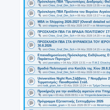
Πρόσκληση ΠΒΑ "Πρωτοπόρες Διαδρομές: Θαλά
από
Chios_Graf_Dim_Sch
»
06 Αύγ 2026 13:35
» σε
Δη
Πρόσκληση ΠΒΑ Προϊόντα του Βορείου Αιγαίου
από
Chios_Graf_Dim_Sch
»
06 Αύγ 2026 13:17
» σε
Δη
MBA in Shipping 2026-2027 |Overall detailed s
από
shipping-mba
»
05 Αύγ 2026 14:07
» σε
Μεταπτυχια
ΠΡΟΣΚΛΗΣΗ ΠΒΑ ΓΙΑ ΒΡΑΔΙΑ ΠΟΛΙΤΙΣΜΟΥ ΣΤΟ
από
Chios_Graf_Dim_Sch
»
04 Αύγ 2026 14:20
» σε
Δη
ΠΡΟΣΚΛΗΣΗ ΠΒΑ ΣΤΑ ΘΥΡΑΝΟΙΞΙΑ ΤΟΥ ΙΕΡΟ
30.8.2026
από
Chios_Graf_Dim_Sch
»
04 Αύγ 2026 14:15
» σε
Δη
Επαναδημοσίευση Πρόσκλησης Εκδήλωσης Ενδι
Παράκτιων Περιοχών¨
από
pseraidou
»
04 Αύγ 2026 13:31
» σε
Π.Μ.Σ Ολοκληρ
Βραδιά Πολιτισμού στο Κατέλλι της Χίου 28.8.
από
Chios_Graf_Dim_Sch
»
03 Αύγ 2026 16:02
» σε
Δη
Universities Night Run,Σάββατο, 7 Νοεμβρίου 2
Τερματισμός: Παναθηναϊκό Στάδ.
από
todit_gram_foit
»
03 Αύγ 2026 13:24
» σε
Τμήμα Οικονομ
Προκήρυξη για την ανάδειξη αιρετών στο Υπη
από
tyia
»
03 Αύγ 2026 09:51
» σε
Υπηρεσία Διοικητικ
Πρόγραμμα Εξεταστικής Σεπτεμβρίου 2026
από
medide_gram
»
31 Ιούλ 2026 09:37
» σε
Μεταπτυχι