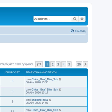
Αναζήτηση
Ειδική αναζήτηση
Σύνδεση
Σελίδα
1
από
20
1
2
3
4
5
20
Επόμενη
σότερες από 1000 εγγραφές
…
ΠΡΟΒΟΛΈΣ
ΤΕΛΕΥΤΑΊΑ ΔΗΜΟΣΊΕΥΣΗ
Τ
από
Chios_Graf_Dim_Sch
Π
8
ε
06 Αύγ 2026 13:35
λ
ρ
ε
Τ
από
Chios_Graf_Dim_Sch
Π
3
υ
ε
06 Αύγ 2026 13:17
ο
τ
λ
α
ρ
ε
Τ
από
shipping-mba
β
ί
Π
9
υ
ε
05 Αύγ 2026 14:07
α
ο
τ
λ
δ
ο
α
ρ
ε
η
Τ
από
Chios_Graf_Dim_Sch
β
ί
Π
14
υ
μ