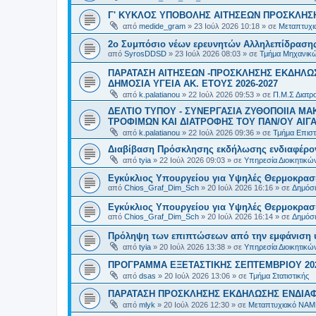
Γ' ΚΥΚΛΟΣ ΥΠΟΒΟΛΗΣ ΑΙΤΗΣΕΩΝ ΠΡΟΣΚΛΗΣΗ
από
medide_gram
»
23 Ιούλ 2026 10:18
» σε
Μεταπτυχι
2ο Συμπόσιο νέων ερευνητών Αλληλεπίδρασ
από
SyrosDDSD
»
23 Ιούλ 2026 08:03
» σε
Τμήμα Μηχανικώ
ΠΑΡΑΤΑΣΗ ΑΙΤΗΣΕΩΝ -ΠΡΟΣΚΛΗΣΗΣ ΕΚΔΗΛΩΣ
ΔΗΜΟΣΙΑ ΥΓΕΙΑ AK. ETOYΣ 2026-2027
από
k.palatianou
»
22 Ιούλ 2026 09:53
» σε
Π.Μ.Σ Διατρο
ΔΕΛΤΙΟ ΤΥΠΟΥ - ΣΥΝΕΡΓΑΣΙΑ ΖΥΘΟΠΟΙΙΑ Μ
ΤΡΟΦΙΜΩΝ ΚΑΙ ΔΙΑΤΡΟΦΗΣ ΤΟΥ ΠΑΝ/ΟΥ ΑΙΓΑ
από
k.palatianou
»
22 Ιούλ 2026 09:36
» σε
Τμήμα Επιστ
Διαβίβαση Πρόσκλησης εκδήλωσης ενδιαφέρο
από
tyia
»
22 Ιούλ 2026 09:03
» σε
Υπηρεσία Διοικητικ
Εγκύκλιος Υπουργείου για Υψηλές Θερμοκρασ
από
Chios_Graf_Dim_Sch
»
20 Ιούλ 2026 16:16
» σε
Δημόσι
Εγκύκλιος Υπουργείου για Υψηλές Θερμοκρασ
από
Chios_Graf_Dim_Sch
»
20 Ιούλ 2026 16:14
» σε
Δημόσι
Πρόληψη των επιπτώσεων από την εμφάνιση 
από
tyia
»
20 Ιούλ 2026 13:38
» σε
Υπηρεσία Διοικητικ
ΠΡΟΓΡΑΜΜΑ ΕΞΕΤΑΣΤΙΚΗΣ ΣΕΠΤΕΜΒΡΙΟΥ 20
από
dsas
»
20 Ιούλ 2026 13:06
» σε
Τμήμα Στατιστικής
ΠΑΡΑΤΑΣΗ ΠΡΟΣΚΛΗΣΗΣ ΕΚΔΗΛΩΣΗΣ ΕΝΔΙΑΦΕ
από
mlyk
»
20 Ιούλ 2026 12:30
» σε
Μεταπτυχιακό ΝΑΜ