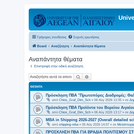
Unive
Γρήγορες συνδέσεις
Συχνές ερωτήσεις
Board
Αναζήτηση
Αναπάντητα θέματα
Αναπάντητα θέματα
Επιστροφή στην ειδική αναζήτηση
Αναζήτηση
Ειδική αναζήτηση
ΘΈΜΑΤΑ
Πρόσκληση ΠΒΑ "Πρωτοπόρες Διαδρομές: Θαλά
από
Chios_Graf_Dim_Sch
»
06 Αύγ 2026 13:35
» σε
Δη
Πρόσκληση ΠΒΑ Προϊόντα του Βορείου Αιγαίου
από
Chios_Graf_Dim_Sch
»
06 Αύγ 2026 13:17
» σε
Δη
MBA in Shipping 2026-2027 |Overall detailed s
από
shipping-mba
»
05 Αύγ 2026 14:07
» σε
Μεταπτυχια
ΠΡΟΣΚΛΗΣΗ ΠΒΑ ΓΙΑ ΒΡΑΔΙΑ ΠΟΛΙΤΙΣΜΟΥ ΣΤΟ