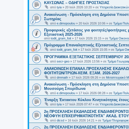
ΚΑΥΣΩΝΑΣ – ΟΔΗΓΙΕΣ ΠΡΟΣΤΑΣΙΑΣ
από
tyia
»
20 Ιούλ 2026 10:20
» σε
Υπηρεσία Διοικητικ
Ανακοίνωση - Πρόσκληση στη Δημόσια Υποστήρ
Σωτηρίας
από
e.dimopoulou
»
20 Ιούλ 2026 10:06
» σε
Τμήμα Πολι
Προφορικές εξετάσεις για φοιτητές/φοιτήτριε
Εξεταστική 2025-2026
από
todit_gram_foit
»
17 Ιούλ 2026 15:15
» σε
Τμήμα Οικονομ
Πρόγραμμα Επαναληπτικής Εξεταστικής Σεπτε
από
todit_gram_foit
»
17 Ιούλ 2026 15:05
» σε
Τμήμα Οικ
ΠΡΟΓΡΑΜΜΑ ΕΞΕΤΑΣΤΙΚΗΣ ΣΕΠΤΕΜΒΡΙΟΥ 20
από
secr-geo
»
17 Ιούλ 2026 13:56
» σε
Τμήμα Γεωγραφ
ΑΝΑΚΟΙΝΩΣΗ ΕΠΑΝΑΛ.ΠΡΟΣΚΛΗΣΗΣ ΕΚΔΗΛΩΣ
ΦΟΙΤΗΤΩΝ/ΤΡΙΩΝ-ΧΕΙΜ. ΕΞΑΜ. 2026-2027
από
dmmath
»
17 Ιούλ 2026 09:26
» σε
Μεταπτυχιακό Μ
Ανακοίνωση - Πρόσκληση στη Δημόσια Υποστήρι
Μουσούρη Σπυρίδωνα
από
e.dimopoulou
»
17 Ιούλ 2026 08:28
» σε
Τμήμα Πολι
Έναρξη Έκτακτου Κύκλου Κινητικότητας έτους 2
από
tyia
»
17 Ιούλ 2026 07:47
» σε
Υπηρεσία Διοικητικ
2η ΠΡΟΣΚΛΗΣΗ ΕΚΔΗΛΩΣΗΣ ΕΝΔΙΑΦΕΡΟΝΤΟΣ
ΝΕΟΦΥΗ ΕΠΙΧΕΙΡΗΜΑΤΙΚΟΤΗΤΑ" ΑΚΑΔ. ΕΤΟΥΣ
από
dicsd
»
16 Ιούλ 2026 14:21
» σε
Τμήμα Πληροφορικ
2η ΠΡΟΣΚΛΗΣΗ ΕΚΔΗΛΩΣΗΣ ΕΝΔΙΑΦΕΡΟΝΤΟΣ