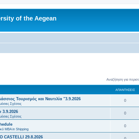
rsity of the Aegean
Αναζήτηση για περισ
ΑΠΑΝΤΉΣΕΙΣ
σσιος Τουρισμός και Ναυτιλία "3.9.2026
Α
0
μόσιες Σχέσεις
π
 3.9.2026
Α
0
α
μόσιες Σχέσεις
π
chedule
ν
Α
0
α
κό MBA in Shipping
τ
π
 CASTELLI 29.8.2026
ν
Α
0