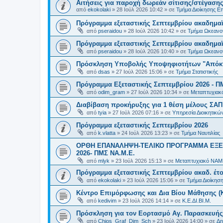
Αιτήσεις για παροχή δωρεάν σίτισης/στέγασης
από
ekokolaki
»
28 Ιούλ 2026 10:42
» σε
Τμήμα Διοίκησης Ε
Πρόγραμμα εξεταστικής Σεπτεμβρίου ακαδημαϊ
από
pseraidou
»
28 Ιούλ 2026 10:42
» σε
Τμήμα Ωκεανο
Πρόγραμμα εξεταστικής Σεπτεμβρίου ακαδημαϊ
από
pseraidou
»
28 Ιούλ 2026 10:40
» σε
Τμήμα Ωκεανο
Πρόσκληση Υποβολής Υποψηφιοτήτων "Απόκτη
από
dsas
»
27 Ιούλ 2026 15:06
» σε
Τμήμα Στατιστικής
Πρόγραμμα Εξεταστικής Σεπτεμβρίου 2026 - Π
από
odim_gram
»
27 Ιούλ 2026 10:34
» σε
Μεταπτυχιακ
Διαβίβαση προκήρυξης για 1 θέση μέλους ΣΑ
από
tyia
»
27 Ιούλ 2026 07:16
» σε
Υπηρεσία Διοικητικ
Πρόγραμμα εξεταστικής Σεπτεμβρίου 2026
από
k.vlatta
»
24 Ιούλ 2026 13:23
» σε
Τμήμα Ναυτιλίας
ΟΡΘΗ ΕΠΑΝΑΛΗΨΗ-ΤΕΛΙΚΟ ΠΡΟΓΡΑΜΜΑ ΕΞΕ
2026- ΠΜΣ ΝΑ.Μ.Ε.
από
mlyk
»
23 Ιούλ 2026 15:13
» σε
Μεταπτυχιακό ΝΑΜ
Πρόγραμμα εξεταστικής Σεπτεμβρίου ακαδ. έτο
από
ekokolaki
»
23 Ιούλ 2026 15:06
» σε
Τμήμα Διοίκησ
Κέντρο Επιμόρφωσης και Δια Βίου Μάθησης (Κ.
από
kedivim
»
23 Ιούλ 2026 14:14
» σε
Κ.Ε.ΔΙ.ΒΙ.Μ.
Πρόσκληση για τον Εορτασμό Αγ. Παρασκευής
από
Chios_Graf_Dim_Sch
»
23 Ιούλ 2026 14:00
» σε
Δη