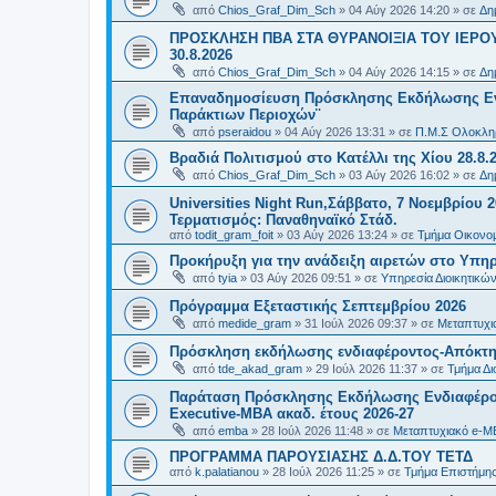
από
Chios_Graf_Dim_Sch
»
04 Αύγ 2026 14:20
» σε
Δη
ΠΡΟΣΚΛΗΣΗ ΠΒΑ ΣΤΑ ΘΥΡΑΝΟΙΞΙΑ ΤΟΥ ΙΕΡΟ
30.8.2026
από
Chios_Graf_Dim_Sch
»
04 Αύγ 2026 14:15
» σε
Δη
Επαναδημοσίευση Πρόσκλησης Εκδήλωσης Ενδι
Παράκτιων Περιοχών¨
από
pseraidou
»
04 Αύγ 2026 13:31
» σε
Π.Μ.Σ Ολοκληρ
Βραδιά Πολιτισμού στο Κατέλλι της Χίου 28.8.
από
Chios_Graf_Dim_Sch
»
03 Αύγ 2026 16:02
» σε
Δη
Universities Night Run,Σάββατο, 7 Νοεμβρίου 2
Τερματισμός: Παναθηναϊκό Στάδ.
από
todit_gram_foit
»
03 Αύγ 2026 13:24
» σε
Τμήμα Οικονομ
Προκήρυξη για την ανάδειξη αιρετών στο Υπη
από
tyia
»
03 Αύγ 2026 09:51
» σε
Υπηρεσία Διοικητικ
Πρόγραμμα Εξεταστικής Σεπτεμβρίου 2026
από
medide_gram
»
31 Ιούλ 2026 09:37
» σε
Μεταπτυχι
Πρόσκληση εκδήλωσης ενδιαφέροντος-Απόκτησ
από
tde_akad_gram
»
29 Ιούλ 2026 11:37
» σε
Τμήμα Δι
Παράταση Πρόσκλησης Εκδήλωσης Ενδιαφέρον
Executive-MBΑ ακαδ. έτους 2026-27
από
emba
»
28 Ιούλ 2026 11:48
» σε
Μεταπτυχιακό e-M
ΠΡΟΓΡΑΜΜΑ ΠΑΡΟΥΣΙΑΣΗΣ Δ.Δ.ΤΟΥ ΤΕΤΔ
από
k.palatianou
»
28 Ιούλ 2026 11:25
» σε
Τμήμα Επιστήμης