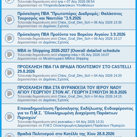
Τελευταία δημοσίευση από
tyia
«
07 Αύγ 2026 08:54
Δημοσιεύτηκε σε
Υπηρεσία Διοικητικών Υποθέσεων
Πρόσκληση ΠΒΑ "Πρωτοπόρες Διαδρομές: Θαλάσσιος
Τουρισμός και Ναυτιλία "3.9.2026
Τελευταία δημοσίευση από
Chios_Graf_Dim_Sch
«
06 Αύγ 2026 13:35
Δημοσιεύτηκε σε
Δημόσιες Σχέσεις
Πρόσκληση ΠΒΑ Προϊόντα του Βορείου Αιγαίου 3.9.2026
Τελευταία δημοσίευση από
Chios_Graf_Dim_Sch
«
06 Αύγ 2026 13:17
Δημοσιεύτηκε σε
Δημόσιες Σχέσεις
MBA in Shipping 2026-2027 |Overall detailed schedule
Τελευταία δημοσίευση από
shipping-mba
«
05 Αύγ 2026 14:07
Δημοσιεύτηκε σε
Μεταπτυχιακό MBA in Shipping
ΠΡΟΣΚΛΗΣΗ ΠΒΑ ΓΙΑ ΒΡΑΔΙΑ ΠΟΛΙΤΙΣΜΟΥ ΣΤΟ CASTELLI
29.8.2026
Τελευταία δημοσίευση από
Chios_Graf_Dim_Sch
«
04 Αύγ 2026 14:20
Δημοσιεύτηκε σε
Δημόσιες Σχέσεις
ΠΡΟΣΚΛΗΣΗ ΠΒΑ ΣΤΑ ΘΥΡΑΝΟΙΞΙΑ ΤΟΥ ΙΕΡΟΥ ΝΑΟΥ
ΑΓΙΟΥ ΓΕΩΡΓΙΟΥ ΣΤΟΝ ΑΓ. ΓΕΩΡΓΗ ΣΥΚΟΥΣΗ 30.8.2026
Τελευταία δημοσίευση από
Chios_Graf_Dim_Sch
«
04 Αύγ 2026 14:15
Δημοσιεύτηκε σε
Δημόσιες Σχέσεις
Επαναδημοσίευση Πρόσκλησης Εκδήλωσης Ενδιαφέροντος
για το Π.Μ.Σ. ¨Ολοκληρωμένη Διαχείριση Παράκτιων
Περιοχών¨
Τελευταία δημοσίευση από
pseraidou
«
04 Αύγ 2026 13:31
Δημοσιεύτηκε σε
Π.Μ.Σ Ολοκληρωμένη Διαχείριση Παράκτιων Περιοχών
Βραδιά Πολιτισμού στο Κατέλλι της Χίου 28.8.2026