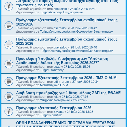
Αιτήσεις για παροχή δωρεάν σίτισης/στέγασης από τους
πρωτοετείς φοιτητές
Τελευταία δημοσίευση από
ekokolaki
«
28 Ιούλ 2026 10:42
Δημοσιεύτηκε σε
Τμήμα Διοίκησης Επιχειρήσεων
Πρόγραμμα εξεταστικής Σεπτεμβρίου ακαδημαϊκού έτους
2025-2026
Τελευταία δημοσίευση από
pseraidou
«
28 Ιούλ 2026 10:42
Δημοσιεύτηκε σε
Τμήμα Ωκεανογραφίας και Θαλασσίων Βιοεπιστημών
Πρόγραμμα εξεταστικής Σεπτεμβρίου ακαδημαϊκού έτους
2025-2026
Τελευταία δημοσίευση από
pseraidou
«
28 Ιούλ 2026 10:40
Δημοσιεύτηκε σε
Τμήμα Ωκεανογραφίας και Θαλασσίων Βιοεπιστημών
Πρόσκληση Υποβολής Υποψηφιοτήτων "Απόκτηση
Ακαδημαϊκής Διδακτικής Εμπειρίας 2026-2027"
Τελευταία δημοσίευση από
dsas
«
27 Ιούλ 2026 15:06
Δημοσιεύτηκε σε
Τμήμα Στατιστικής
Πρόγραμμα Εξεταστικής Σεπτεμβρίου 2026 - ΠΜΣ Ο.ΔΙ.Μ.
Τελευταία δημοσίευση από
odim_gram
«
27 Ιούλ 2026 10:34
Δημοσιεύτηκε σε
Μεταπτυχιακό ΟΔΙΜ
Διαβίβαση προκήρυξης για 1 θέση μέλους ΣΑΠ της ΕΘΑΑΕ
Τελευταία δημοσίευση από
tyia
«
27 Ιούλ 2026 07:16
Δημοσιεύτηκε σε
Υπηρεσία Διοικητικών Υποθέσεων
Πρόγραμμα εξεταστικής Σεπτεμβρίου 2026
Τελευταία δημοσίευση από
k.vlatta
«
24 Ιούλ 2026 13:23
Δημοσιεύτηκε σε
Τμήμα Ναυτιλίας
ΟΡΘΗ ΕΠΑΝΑΛΗΨΗ-ΤΕΛΙΚΟ ΠΡΟΓΡΑΜΜΑ ΕΞΕΤΑΣΕΩΝ