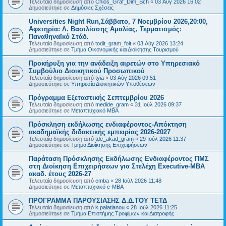
Τελευταία δημοσίευση από
Chios_Graf_Dim_Sch
«
03 Αύγ 2026 16:02
Δημοσιεύτηκε σε
Δημόσιες Σχέσεις
Universities Night Run,Σάββατο, 7 Νοεμβρίου 2026,20:00,
Αφετηρία: Λ. Βασιλίσσης Αμαλίας, Τερματισμός:
Παναθηναϊκό Στάδ.
Τελευταία δημοσίευση από
todit_gram_foit
«
03 Αύγ 2026 13:24
Δημοσιεύτηκε σε
Τμήμα Οικονομικής και Διοίκησης Τουρισμού
Προκήρυξη για την ανάδειξη αιρετών στο Υπηρεσιακό
Συμβούλιο Διοικητικού Προσωπικού
Τελευταία δημοσίευση από
tyia
«
03 Αύγ 2026 09:51
Δημοσιεύτηκε σε
Υπηρεσία Διοικητικών Υποθέσεων
Πρόγραμμα Εξεταστικής Σεπτεμβρίου 2026
Τελευταία δημοσίευση από
medide_gram
«
31 Ιούλ 2026 09:37
Δημοσιεύτηκε σε
Μεταπτυχιακό MBA
Πρόσκληση εκδήλωσης ενδιαφέροντος-Απόκτηση
ακαδημαϊκής διδακτικής εμπειρίας 2026-2027
Τελευταία δημοσίευση από
tde_akad_gram
«
29 Ιούλ 2026 11:37
Δημοσιεύτηκε σε
Τμήμα Διοίκησης Επιχειρήσεων
Παράταση Πρόσκλησης Εκδήλωσης Ενδιαφέροντος ΠΜΣ
στη Διοίκηση Επιχειρήσεων για Στελέχη Executive-MBΑ
ακαδ. έτους 2026-27
Τελευταία δημοσίευση από
emba
«
28 Ιούλ 2026 11:48
Δημοσιεύτηκε σε
Μεταπτυχιακό e-MBA
ΠΡΟΓΡΑΜΜΑ ΠΑΡΟΥΣΙΑΣΗΣ Δ.Δ.ΤΟΥ ΤΕΤΔ
Τελευταία δημοσίευση από
k.palatianou
«
28 Ιούλ 2026 11:25
Δημοσιεύτηκε σε
Τμήμα Επιστήμης Τροφίμων και Διατροφής