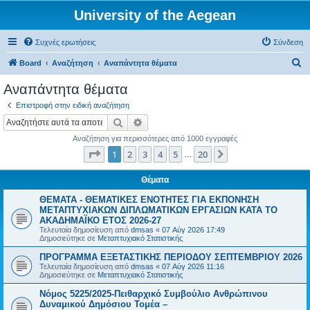
University of the Aegean
Συχνές ερωτήσεις
Σύνδεση
Α
Board
Αναζήτηση
Αναπάντητα θέματα
ν
Αναπάντητα θέματα
α
Επιστροφή στην ειδική αναζήτηση
ζ
Αναζήτηση
Ειδική αναζήτηση
ή
Αναζήτηση για περισσότερες από 1000 εγγραφές
τ
Σελίδα
1
από
20
1
2
3
4
5
20
Επόμενη
…
η
σ
Θέματα
η
ΘΕΜΑΤΑ - ΘΕΜΑΤΙΚΕΣ ΕΝΟΤΗΤΕΣ ΓΙΑ ΕΚΠΟΝΗΣΗ
ΜΕΤΑΠΤΥΧΙΑΚΩΝ ΔΙΠΛΩΜΑΤΙΚΩΝ ΕΡΓΑΣΙΩΝ ΚΑΤΑ ΤΟ
ΑΚΑΔΗΜΑΪΚΟ ΕΤΟΣ 2026-27
Τελευταία δημοσίευση από
dmsas
«
07 Αύγ 2026 17:49
Δημοσιεύτηκε σε
Μεταπτυχιακό Στατιστικής
ΠΡΟΓΡΑΜΜΑ ΕΞΕΤΑΣΤΙΚΗΣ ΠΕΡΙΟΔΟΥ ΣΕΠΤΕΜΒΡΙΟΥ 2026
Τελευταία δημοσίευση από
dmsas
«
07 Αύγ 2026 11:16
Δημοσιεύτηκε σε
Μεταπτυχιακό Στατιστικής
Νόμος 5225/2025-Πειθαρχικό Συμβούλιο Ανθρώπινου
Δυναμικού Δημόσιου Τομέα –