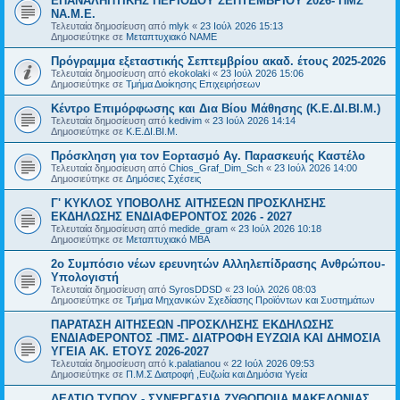
ΕΠΑΝΑΛΗΠΤΙΚΗΣ ΠΕΡΙΟΔΟΥ ΣΕΠΤΕΜΒΡΙΟΥ 2026- ΠΜΣ
ΝΑ.Μ.Ε.
Τελευταία δημοσίευση από
mlyk
«
23 Ιούλ 2026 15:13
Δημοσιεύτηκε σε
Μεταπτυχιακό ΝΑΜΕ
Πρόγραμμα εξεταστικής Σεπτεμβρίου ακαδ. έτους 2025-2026
Τελευταία δημοσίευση από
ekokolaki
«
23 Ιούλ 2026 15:06
Δημοσιεύτηκε σε
Τμήμα Διοίκησης Επιχειρήσεων
Κέντρο Επιμόρφωσης και Δια Βίου Μάθησης (Κ.Ε.ΔΙ.ΒΙ.Μ.)
Τελευταία δημοσίευση από
kedivim
«
23 Ιούλ 2026 14:14
Δημοσιεύτηκε σε
Κ.Ε.ΔΙ.ΒΙ.Μ.
Πρόσκληση για τον Εορτασμό Αγ. Παρασκευής Καστέλο
Τελευταία δημοσίευση από
Chios_Graf_Dim_Sch
«
23 Ιούλ 2026 14:00
Δημοσιεύτηκε σε
Δημόσιες Σχέσεις
Γ' ΚΥΚΛΟΣ ΥΠΟΒΟΛΗΣ ΑΙΤΗΣΕΩΝ ΠΡΟΣΚΛΗΣΗΣ
ΕΚΔΗΛΩΣΗΣ ΕΝΔΙΑΦΕΡΟΝΤΟΣ 2026 - 2027
Τελευταία δημοσίευση από
medide_gram
«
23 Ιούλ 2026 10:18
Δημοσιεύτηκε σε
Μεταπτυχιακό MBA
2ο Συμπόσιο νέων ερευνητών Αλληλεπίδρασης Ανθρώπου-
Υπολογιστή
Τελευταία δημοσίευση από
SyrosDDSD
«
23 Ιούλ 2026 08:03
Δημοσιεύτηκε σε
Τμήμα Μηχανικών Σχεδίασης Προϊόντων και Συστημάτων
ΠΑΡΑΤΑΣΗ ΑΙΤΗΣΕΩΝ -ΠΡΟΣΚΛΗΣΗΣ ΕΚΔΗΛΩΣΗΣ
ΕΝΔΙΑΦΕΡΟΝΤΟΣ -ΠΜΣ- ΔΙΑΤΡΟΦΗ ΕΥΖΩΙΑ ΚΑΙ ΔΗΜΟΣΙΑ
ΥΓΕΙΑ AK. ETOYΣ 2026-2027
Τελευταία δημοσίευση από
k.palatianou
«
22 Ιούλ 2026 09:53
Δημοσιεύτηκε σε
Π.Μ.Σ Διατροφή ,Ευζωία και Δημόσια Υγεία
ΔΕΛΤΙΟ ΤΥΠΟΥ - ΣΥΝΕΡΓΑΣΙΑ ΖΥΘΟΠΟΙΙΑ ΜΑΚΕΔΟΝΙΑΣ