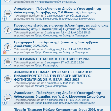
Δημοσιεύτηκε σε
Υπηρεσία Διοικητικών Υποθέσεων
Ανακοίνωση - Πρόσκληση στη Δημόσια Υποστήριξη της
διδακτορικής διατριβής της Υ.Δ Φουτσιτζή Σωτηρίας
Τελευταία δημοσίευση από
e.dimopoulou
«
20 Ιούλ 2026 10:06
Δημοσιεύτηκε σε
Τμήμα Πολιτισμικής Τεχνολογίας και Επικοινωνίας
Προφορικές εξετάσεις για φοιτητές/φοιτήτριες με μαθησιακές
δυσκολίες στην Επαναληπτική Εξεταστική 2025-2026
Τελευταία δημοσίευση από
todit_gram_foit
«
17 Ιούλ 2026 15:15
Δημοσιεύτηκε σε
Τμήμα Οικονομικής και Διοίκησης Τουρισμού
Πρόγραμμα Επαναληπτικής Εξεταστικής Σεπτεμβρίου
Ακαδ.έτους 2025-2026
Τελευταία δημοσίευση από
todit_gram_foit
«
17 Ιούλ 2026 15:05
Δημοσιεύτηκε σε
Τμήμα Οικονομικής και Διοίκησης Τουρισμού
ΠΡΟΓΡΑΜΜΑ ΕΞΕΤΑΣΤΙΚΗΣ ΣΕΠΤΕΜΒΡΙΟΥ 2026
Τελευταία δημοσίευση από
secr-geo
«
17 Ιούλ 2026 13:56
Δημοσιεύτηκε σε
Τμήμα Γεωγραφίας
ΑΝΑΚΟΙΝΩΣΗ ΕΠΑΝΑΛ.ΠΡΟΣΚΛΗΣΗΣ ΕΚΔΗΛΩΣΗΣ
ΕΝΔΙΑΦΕΡΟΝΤΟΣ ΓΙΑ ΤΗΝ ΕΠΙΛΟΓΗ ΜΕΤΑΠΤΥΧ.
ΦΟΙΤΗΤΩΝ/ΤΡΙΩΝ-ΧΕΙΜ. ΕΞΑΜ. 2026-2027
Τελευταία δημοσίευση από
dmmath
«
17 Ιούλ 2026 09:26
Δημοσιεύτηκε σε
Μεταπτυχιακό Μαθηματικού
Ανακοίνωση - Πρόσκληση στη Δημόσια Υποστήριξη της
διδακτορικής διατριβής του Υ. Δ κ. Μουσούρη Σπυρίδωνα
Τελευταία δημοσίευση από
e.dimopoulou
«
17 Ιούλ 2026 08:28
Δημοσιεύτηκε σε
Τμήμα Πολιτισμικής Τεχνολογίας και Επικοινωνίας
Έναρξη Έκτακτου Κύκλου Κινητικότητας έτους 2026, στο