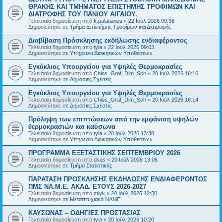
ΘΡΑΚΗΣ ΚΑΙ ΤΜΗΜΑΤΟΣ ΕΠΙΣΤΗΜΗΣ ΤΡΟΦΙΜΩΝ ΚΑΙ
ΔΙΑΤΡΟΦΗΣ ΤΟΥ ΠΑΝ/ΟΥ ΑΙΓΑΙΟΥ.
Τελευταία δημοσίευση από
k.palatianou
«
22 Ιούλ 2026 09:36
Δημοσιεύτηκε σε
Τμήμα Επιστήμης Τροφίμων και Διατροφής
Διαβίβαση Πρόσκλησης εκδήλωσης ενδιαφέροντος
Τελευταία δημοσίευση από
tyia
«
22 Ιούλ 2026 09:03
Δημοσιεύτηκε σε
Υπηρεσία Διοικητικών Υποθέσεων
Εγκύκλιος Υπουργείου για Υψηλές Θερμοκρασίες
Τελευταία δημοσίευση από
Chios_Graf_Dim_Sch
«
20 Ιούλ 2026 16:16
Δημοσιεύτηκε σε
Δημόσιες Σχέσεις
Εγκύκλιος Υπουργείου για Υψηλές Θερμοκρασίες
Τελευταία δημοσίευση από
Chios_Graf_Dim_Sch
«
20 Ιούλ 2026 16:14
Δημοσιεύτηκε σε
Δημόσιες Σχέσεις
Πρόληψη των επιπτώσεων από την εμφάνιση υψηλών
θερμοκρασιών και καύσωνα
Τελευταία δημοσίευση από
tyia
«
20 Ιούλ 2026 13:38
Δημοσιεύτηκε σε
Υπηρεσία Διοικητικών Υποθέσεων
ΠΡΟΓΡΑΜΜΑ ΕΞΕΤΑΣΤΙΚΗΣ ΣΕΠΤΕΜΒΡΙΟΥ 2026
Τελευταία δημοσίευση από
dsas
«
20 Ιούλ 2026 13:06
Δημοσιεύτηκε σε
Τμήμα Στατιστικής
ΠΑΡΑΤΑΣΗ ΠΡΟΣΚΛΗΣΗΣ ΕΚΔΗΛΩΣΗΣ ΕΝΔΙΑΦΕΡΟΝΤΟΣ
ΠΜΣ ΝΑ.Μ.Ε. ΑΚΑΔ. ΕΤΟΥΣ 2026-2027
Τελευταία δημοσίευση από
mlyk
«
20 Ιούλ 2026 12:30
Δημοσιεύτηκε σε
Μεταπτυχιακό ΝΑΜΕ
ΚΑΥΣΩΝΑΣ – ΟΔΗΓΙΕΣ ΠΡΟΣΤΑΣΙΑΣ
Τελευταία δημοσίευση από
tyia
«
20 Ιούλ 2026 10:20