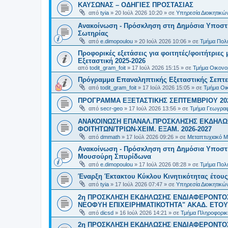
ΚΑΥΣΩΝΑΣ – ΟΔΗΓΙΕΣ ΠΡΟΣΤΑΣΙΑΣ
από
tyia
»
20 Ιούλ 2026 10:20
» σε
Υπηρεσία Διοικητικ
Ανακοίνωση - Πρόσκληση στη Δημόσια Υποστήρ
Σωτηρίας
από
e.dimopoulou
»
20 Ιούλ 2026 10:06
» σε
Τμήμα Πολι
Προφορικές εξετάσεις για φοιτητές/φοιτήτριε
Εξεταστική 2025-2026
από
todit_gram_foit
»
17 Ιούλ 2026 15:15
» σε
Τμήμα Οικονομ
Πρόγραμμα Επαναληπτικής Εξεταστικής Σεπτε
από
todit_gram_foit
»
17 Ιούλ 2026 15:05
» σε
Τμήμα Οικ
ΠΡΟΓΡΑΜΜΑ ΕΞΕΤΑΣΤΙΚΗΣ ΣΕΠΤΕΜΒΡΙΟΥ 20
από
secr-geo
»
17 Ιούλ 2026 13:56
» σε
Τμήμα Γεωγραφ
ΑΝΑΚΟΙΝΩΣΗ ΕΠΑΝΑΛ.ΠΡΟΣΚΛΗΣΗΣ ΕΚΔΗΛΩΣ
ΦΟΙΤΗΤΩΝ/ΤΡΙΩΝ-ΧΕΙΜ. ΕΞΑΜ. 2026-2027
από
dmmath
»
17 Ιούλ 2026 09:26
» σε
Μεταπτυχιακό Μ
Ανακοίνωση - Πρόσκληση στη Δημόσια Υποστήρι
Μουσούρη Σπυρίδωνα
από
e.dimopoulou
»
17 Ιούλ 2026 08:28
» σε
Τμήμα Πολι
Έναρξη Έκτακτου Κύκλου Κινητικότητας έτους 2
από
tyia
»
17 Ιούλ 2026 07:47
» σε
Υπηρεσία Διοικητικ
2η ΠΡΟΣΚΛΗΣΗ ΕΚΔΗΛΩΣΗΣ ΕΝΔΙΑΦΕΡΟΝΤΟΣ
ΝΕΟΦΥΗ ΕΠΙΧΕΙΡΗΜΑΤΙΚΟΤΗΤΑ" ΑΚΑΔ. ΕΤΟΥΣ
από
dicsd
»
16 Ιούλ 2026 14:21
» σε
Τμήμα Πληροφορικ
2η ΠΡΟΣΚΛΗΣΗ ΕΚΔΗΛΩΣΗΣ ΕΝΔΙΑΦΕΡΟΝΤΟΣ