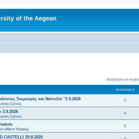
rsity of the Aegean
Αναζήτηση για περισ
ΑΠΑΝΤΉΣΕΙΣ
σσιος Τουρισμός και Ναυτιλία "3.9.2026
Α
0
μόσιες Σχέσεις
π
 3.9.2026
Α
0
α
μόσιες Σχέσεις
π
chedule
ν
Α
0
α
κό MBA in Shipping
τ
π
 CASTELLI 29.8.2026
ν
Α
0