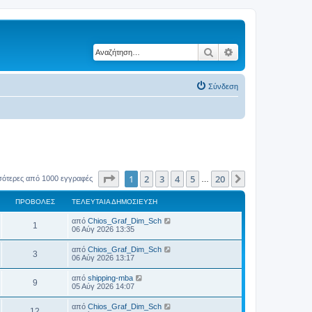
Αναζήτηση
Ειδική αναζήτηση
Σύνδεση
Σελίδα
1
από
20
1
2
3
4
5
20
Επόμενη
σότερες από 1000 εγγραφές
…
ΠΡΟΒΟΛΈΣ
ΤΕΛΕΥΤΑΊΑ ΔΗΜΟΣΊΕΥΣΗ
Τ
από
Chios_Graf_Dim_Sch
Π
1
ε
06 Αύγ 2026 13:35
λ
ρ
ε
Τ
από
Chios_Graf_Dim_Sch
Π
3
υ
ε
06 Αύγ 2026 13:17
ο
τ
λ
α
ρ
ε
Τ
από
shipping-mba
β
ί
Π
9
υ
ε
05 Αύγ 2026 14:07
α
ο
τ
λ
δ
ο
α
ρ
ε
η
Τ
από
Chios_Graf_Dim_Sch
β
ί
Π
12
υ
μ