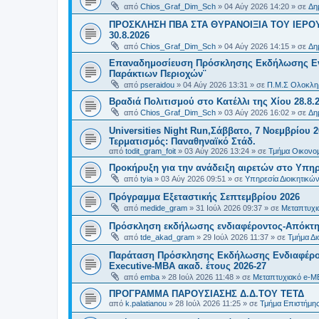
από
Chios_Graf_Dim_Sch
»
04 Αύγ 2026 14:20
» σε
Δη
ΠΡΟΣΚΛΗΣΗ ΠΒΑ ΣΤΑ ΘΥΡΑΝΟΙΞΙΑ ΤΟΥ ΙΕΡΟ
30.8.2026
από
Chios_Graf_Dim_Sch
»
04 Αύγ 2026 14:15
» σε
Δη
Επαναδημοσίευση Πρόσκλησης Εκδήλωσης Ενδι
Παράκτιων Περιοχών¨
από
pseraidou
»
04 Αύγ 2026 13:31
» σε
Π.Μ.Σ Ολοκληρ
Βραδιά Πολιτισμού στο Κατέλλι της Χίου 28.8.
από
Chios_Graf_Dim_Sch
»
03 Αύγ 2026 16:02
» σε
Δη
Universities Night Run,Σάββατο, 7 Νοεμβρίου 2
Τερματισμός: Παναθηναϊκό Στάδ.
από
todit_gram_foit
»
03 Αύγ 2026 13:24
» σε
Τμήμα Οικονομ
Προκήρυξη για την ανάδειξη αιρετών στο Υπη
από
tyia
»
03 Αύγ 2026 09:51
» σε
Υπηρεσία Διοικητικ
Πρόγραμμα Εξεταστικής Σεπτεμβρίου 2026
από
medide_gram
»
31 Ιούλ 2026 09:37
» σε
Μεταπτυχι
Πρόσκληση εκδήλωσης ενδιαφέροντος-Απόκτησ
από
tde_akad_gram
»
29 Ιούλ 2026 11:37
» σε
Τμήμα Δι
Παράταση Πρόσκλησης Εκδήλωσης Ενδιαφέρον
Executive-MBΑ ακαδ. έτους 2026-27
από
emba
»
28 Ιούλ 2026 11:48
» σε
Μεταπτυχιακό e-M
ΠΡΟΓΡΑΜΜΑ ΠΑΡΟΥΣΙΑΣΗΣ Δ.Δ.ΤΟΥ ΤΕΤΔ
από
k.palatianou
»
28 Ιούλ 2026 11:25
» σε
Τμήμα Επιστήμης