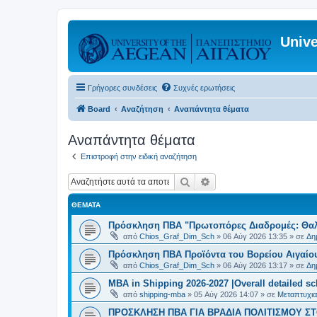
Unive
Γρήγορες συνδέσεις
Συχνές ερωτήσεις
Board
Αναζήτηση
Αναπάντητα θέματα
Αναπάντητα θέματα
Επιστροφή στην ειδική αναζήτηση
Αναζήτηση
Ειδική αναζήτηση
ΘΈΜΑΤΑ
Πρόσκληση ΠΒΑ "Πρωτοπόρες Διαδρομές: Θαλά
από
Chios_Graf_Dim_Sch
»
06 Αύγ 2026 13:35
» σε
Δη
Πρόσκληση ΠΒΑ Προϊόντα του Βορείου Αιγαίου
από
Chios_Graf_Dim_Sch
»
06 Αύγ 2026 13:17
» σε
Δη
MBA in Shipping 2026-2027 |Overall detailed s
από
shipping-mba
»
05 Αύγ 2026 14:07
» σε
Μεταπτυχια
ΠΡΟΣΚΛΗΣΗ ΠΒΑ ΓΙΑ ΒΡΑΔΙΑ ΠΟΛΙΤΙΣΜΟΥ ΣΤΟ