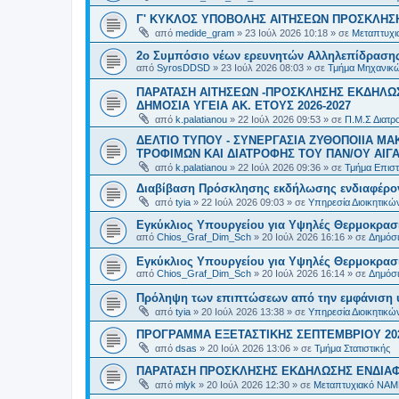
Γ' ΚΥΚΛΟΣ ΥΠΟΒΟΛΗΣ ΑΙΤΗΣΕΩΝ ΠΡΟΣΚΛΗΣΗ
από
medide_gram
»
23 Ιούλ 2026 10:18
» σε
Μεταπτυχι
2ο Συμπόσιο νέων ερευνητών Αλληλεπίδρασ
από
SyrosDDSD
»
23 Ιούλ 2026 08:03
» σε
Τμήμα Μηχανικώ
ΠΑΡΑΤΑΣΗ ΑΙΤΗΣΕΩΝ -ΠΡΟΣΚΛΗΣΗΣ ΕΚΔΗΛΩΣ
ΔΗΜΟΣΙΑ ΥΓΕΙΑ AK. ETOYΣ 2026-2027
από
k.palatianou
»
22 Ιούλ 2026 09:53
» σε
Π.Μ.Σ Διατρο
ΔΕΛΤΙΟ ΤΥΠΟΥ - ΣΥΝΕΡΓΑΣΙΑ ΖΥΘΟΠΟΙΙΑ Μ
ΤΡΟΦΙΜΩΝ ΚΑΙ ΔΙΑΤΡΟΦΗΣ ΤΟΥ ΠΑΝ/ΟΥ ΑΙΓΑ
από
k.palatianou
»
22 Ιούλ 2026 09:36
» σε
Τμήμα Επιστ
Διαβίβαση Πρόσκλησης εκδήλωσης ενδιαφέρο
από
tyia
»
22 Ιούλ 2026 09:03
» σε
Υπηρεσία Διοικητικ
Εγκύκλιος Υπουργείου για Υψηλές Θερμοκρασ
από
Chios_Graf_Dim_Sch
»
20 Ιούλ 2026 16:16
» σε
Δημόσι
Εγκύκλιος Υπουργείου για Υψηλές Θερμοκρασ
από
Chios_Graf_Dim_Sch
»
20 Ιούλ 2026 16:14
» σε
Δημόσι
Πρόληψη των επιπτώσεων από την εμφάνιση 
από
tyia
»
20 Ιούλ 2026 13:38
» σε
Υπηρεσία Διοικητικ
ΠΡΟΓΡΑΜΜΑ ΕΞΕΤΑΣΤΙΚΗΣ ΣΕΠΤΕΜΒΡΙΟΥ 20
από
dsas
»
20 Ιούλ 2026 13:06
» σε
Τμήμα Στατιστικής
ΠΑΡΑΤΑΣΗ ΠΡΟΣΚΛΗΣΗΣ ΕΚΔΗΛΩΣΗΣ ΕΝΔΙΑΦΕ
από
mlyk
»
20 Ιούλ 2026 12:30
» σε
Μεταπτυχιακό ΝΑΜ