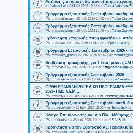
Αιτήσεις για παροχή δωρεάν σίτισης/στέγασης
από
ekokolaki
»
28 Ιούλ 2026 10:42
» σε
Τμήμα Διοίκησης Ε
Πρόγραμμα εξεταστικής Σεπτεμβρίου ακαδημαϊ
από
pseraidou
»
28 Ιούλ 2026 10:42
» σε
Τμήμα Ωκεανο
Πρόγραμμα εξεταστικής Σεπτεμβρίου ακαδημαϊ
από
pseraidou
»
28 Ιούλ 2026 10:40
» σε
Τμήμα Ωκεανο
Πρόσκληση Υποβολής Υποψηφιοτήτων "Απόκτη
από
dsas
»
27 Ιούλ 2026 15:06
» σε
Τμήμα Στατιστικής
Πρόγραμμα Εξεταστικής Σεπτεμβρίου 2026 - Π
από
odim_gram
»
27 Ιούλ 2026 10:34
» σε
Μεταπτυχιακ
Διαβίβαση προκήρυξης για 1 θέση μέλους ΣΑ
από
tyia
»
27 Ιούλ 2026 07:16
» σε
Υπηρεσία Διοικητικ
Πρόγραμμα εξεταστικής Σεπτεμβρίου 2026
από
k.vlatta
»
24 Ιούλ 2026 13:23
» σε
Τμήμα Ναυτιλίας
ΟΡΘΗ ΕΠΑΝΑΛΗΨΗ-ΤΕΛΙΚΟ ΠΡΟΓΡΑΜΜΑ ΕΞΕ
2026- ΠΜΣ ΝΑ.Μ.Ε.
από
mlyk
»
23 Ιούλ 2026 15:13
» σε
Μεταπτυχιακό ΝΑΜ
Πρόγραμμα εξεταστικής Σεπτεμβρίου ακαδ. έτο
από
ekokolaki
»
23 Ιούλ 2026 15:06
» σε
Τμήμα Διοίκησ
Κέντρο Επιμόρφωσης και Δια Βίου Μάθησης (Κ.
από
kedivim
»
23 Ιούλ 2026 14:14
» σε
Κ.Ε.ΔΙ.ΒΙ.Μ.
Πρόσκληση για τον Εορτασμό Αγ. Παρασκευής
από
Chios_Graf_Dim_Sch
»
23 Ιούλ 2026 14:00
» σε
Δη