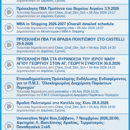
Δημοσιεύτηκε σε
Δημόσιες Σχέσεις
Πρόσκληση ΠΒΑ Προϊόντα του Βορείου Αιγαίου 3.9.2026
Τελευταία δημοσίευση από
Chios_Graf_Dim_Sch
«
06 Αύγ 2026 13:17
Δημοσιεύτηκε σε
Δημόσιες Σχέσεις
MBA in Shipping 2026-2027 |Overall detailed schedule
Τελευταία δημοσίευση από
shipping-mba
«
05 Αύγ 2026 14:07
Δημοσιεύτηκε σε
Μεταπτυχιακό MBA in Shipping
ΠΡΟΣΚΛΗΣΗ ΠΒΑ ΓΙΑ ΒΡΑΔΙΑ ΠΟΛΙΤΙΣΜΟΥ ΣΤΟ CASTELLI
29.8.2026
Τελευταία δημοσίευση από
Chios_Graf_Dim_Sch
«
04 Αύγ 2026 14:20
Δημοσιεύτηκε σε
Δημόσιες Σχέσεις
ΠΡΟΣΚΛΗΣΗ ΠΒΑ ΣΤΑ ΘΥΡΑΝΟΙΞΙΑ ΤΟΥ ΙΕΡΟΥ ΝΑΟΥ
ΑΓΙΟΥ ΓΕΩΡΓΙΟΥ ΣΤΟΝ ΑΓ. ΓΕΩΡΓΗ ΣΥΚΟΥΣΗ 30.8.2026
Τελευταία δημοσίευση από
Chios_Graf_Dim_Sch
«
04 Αύγ 2026 14:15
Δημοσιεύτηκε σε
Δημόσιες Σχέσεις
Επαναδημοσίευση Πρόσκλησης Εκδήλωσης Ενδιαφέροντος
για το Π.Μ.Σ. ¨Ολοκληρωμένη Διαχείριση Παράκτιων
Περιοχών¨
Τελευταία δημοσίευση από
pseraidou
«
04 Αύγ 2026 13:31
Δημοσιεύτηκε σε
Π.Μ.Σ Ολοκληρωμένη Διαχείριση Παράκτιων Περιοχών
Βραδιά Πολιτισμού στο Κατέλλι της Χίου 28.8.2026
Τελευταία δημοσίευση από
Chios_Graf_Dim_Sch
«
03 Αύγ 2026 16:02
Δημοσιεύτηκε σε
Δημόσιες Σχέσεις
Universities Night Run,Σάββατο, 7 Νοεμβρίου 2026,20:00,
Αφετηρία: Λ. Βασιλίσσης Αμαλίας, Τερματισμός:
Παναθηναϊκό Στάδ.