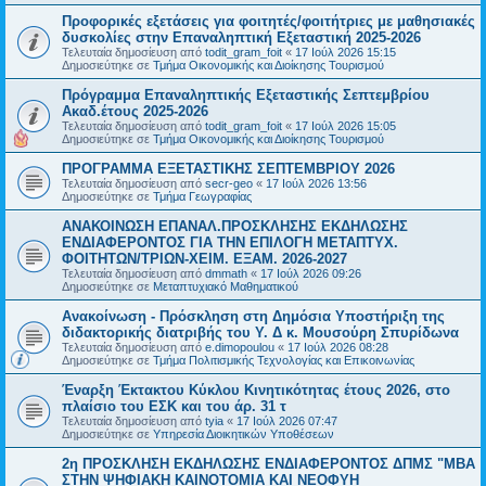
Προφορικές εξετάσεις για φοιτητές/φοιτήτριες με μαθησιακές
δυσκολίες στην Επαναληπτική Εξεταστική 2025-2026
Τελευταία δημοσίευση από
todit_gram_foit
«
17 Ιούλ 2026 15:15
Δημοσιεύτηκε σε
Τμήμα Οικονομικής και Διοίκησης Τουρισμού
Πρόγραμμα Επαναληπτικής Εξεταστικής Σεπτεμβρίου
Ακαδ.έτους 2025-2026
Τελευταία δημοσίευση από
todit_gram_foit
«
17 Ιούλ 2026 15:05
Δημοσιεύτηκε σε
Τμήμα Οικονομικής και Διοίκησης Τουρισμού
ΠΡΟΓΡΑΜΜΑ ΕΞΕΤΑΣΤΙΚΗΣ ΣΕΠΤΕΜΒΡΙΟΥ 2026
Τελευταία δημοσίευση από
secr-geo
«
17 Ιούλ 2026 13:56
Δημοσιεύτηκε σε
Τμήμα Γεωγραφίας
ΑΝΑΚΟΙΝΩΣΗ ΕΠΑΝΑΛ.ΠΡΟΣΚΛΗΣΗΣ ΕΚΔΗΛΩΣΗΣ
ΕΝΔΙΑΦΕΡΟΝΤΟΣ ΓΙΑ ΤΗΝ ΕΠΙΛΟΓΗ ΜΕΤΑΠΤΥΧ.
ΦΟΙΤΗΤΩΝ/ΤΡΙΩΝ-ΧΕΙΜ. ΕΞΑΜ. 2026-2027
Τελευταία δημοσίευση από
dmmath
«
17 Ιούλ 2026 09:26
Δημοσιεύτηκε σε
Μεταπτυχιακό Μαθηματικού
Ανακοίνωση - Πρόσκληση στη Δημόσια Υποστήριξη της
διδακτορικής διατριβής του Υ. Δ κ. Μουσούρη Σπυρίδωνα
Τελευταία δημοσίευση από
e.dimopoulou
«
17 Ιούλ 2026 08:28
Δημοσιεύτηκε σε
Τμήμα Πολιτισμικής Τεχνολογίας και Επικοινωνίας
Έναρξη Έκτακτου Κύκλου Κινητικότητας έτους 2026, στο
πλαίσιο του ΕΣΚ και του άρ. 31 τ
Τελευταία δημοσίευση από
tyia
«
17 Ιούλ 2026 07:47
Δημοσιεύτηκε σε
Υπηρεσία Διοικητικών Υποθέσεων
2η ΠΡΟΣΚΛΗΣΗ ΕΚΔΗΛΩΣΗΣ ΕΝΔΙΑΦΕΡΟΝΤΟΣ ΔΠΜΣ "ΜΒΑ
ΣΤΗΝ ΨΗΦΙΑΚΗ ΚΑΙΝΟΤΟΜΙΑ ΚΑΙ ΝΕΟΦΥΗ