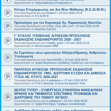
Δημοσιεύτηκε σε
Τμήμα Διοίκησης Επιχειρήσεων
Κέντρο Επιμόρφωσης και Δια Βίου Μάθησης (Κ.Ε.ΔΙ.ΒΙ.Μ.)
Τελευταία δημοσίευση από
kedivim
«
23 Ιούλ 2026 14:14
Δημοσιεύτηκε σε
Κ.Ε.ΔΙ.ΒΙ.Μ.
Πρόσκληση για τον Εορτασμό Αγ. Παρασκευής Καστέλο
Τελευταία δημοσίευση από
Chios_Graf_Dim_Sch
«
23 Ιούλ 2026 14:00
Δημοσιεύτηκε σε
Δημόσιες Σχέσεις
Γ' ΚΥΚΛΟΣ ΥΠΟΒΟΛΗΣ ΑΙΤΗΣΕΩΝ ΠΡΟΣΚΛΗΣΗΣ
ΕΚΔΗΛΩΣΗΣ ΕΝΔΙΑΦΕΡΟΝΤΟΣ 2026 - 2027
Τελευταία δημοσίευση από
medide_gram
«
23 Ιούλ 2026 10:18
Δημοσιεύτηκε σε
Μεταπτυχιακό MBA
2ο Συμπόσιο νέων ερευνητών Αλληλεπίδρασης Ανθρώπου-
Υπολογιστή
Τελευταία δημοσίευση από
SyrosDDSD
«
23 Ιούλ 2026 08:03
Δημοσιεύτηκε σε
Τμήμα Μηχανικών Σχεδίασης Προϊόντων και Συστημάτων
ΠΑΡΑΤΑΣΗ ΑΙΤΗΣΕΩΝ -ΠΡΟΣΚΛΗΣΗΣ ΕΚΔΗΛΩΣΗΣ
ΕΝΔΙΑΦΕΡΟΝΤΟΣ -ΠΜΣ- ΔΙΑΤΡΟΦΗ ΕΥΖΩΙΑ ΚΑΙ ΔΗΜΟΣΙΑ
ΥΓΕΙΑ AK. ETOYΣ 2026-2027
Τελευταία δημοσίευση από
k.palatianou
«
22 Ιούλ 2026 09:53
Δημοσιεύτηκε σε
Π.Μ.Σ Διατροφή ,Ευζωία και Δημόσια Υγεία
ΔΕΛΤΙΟ ΤΥΠΟΥ - ΣΥΝΕΡΓΑΣΙΑ ΖΥΘΟΠΟΙΙΑ ΜΑΚΕΔΟΝΙΑΣ
ΘΡΑΚΗΣ ΚΑΙ ΤΜΗΜΑΤΟΣ ΕΠΙΣΤΗΜΗΣ ΤΡΟΦΙΜΩΝ ΚΑΙ
ΔΙΑΤΡΟΦΗΣ ΤΟΥ ΠΑΝ/ΟΥ ΑΙΓΑΙΟΥ.
Τελευταία δημοσίευση από
k.palatianou
«
22 Ιούλ 2026 09:36
Δημοσιεύτηκε σε
Τμήμα Επιστήμης Τροφίμων και Διατροφής
Διαβίβαση Πρόσκλησης εκδήλωσης ενδιαφέροντος