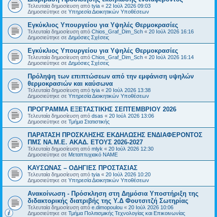
Τελευταία δημοσίευση από
tyia
«
22 Ιούλ 2026 09:03
Δημοσιεύτηκε σε
Υπηρεσία Διοικητικών Υποθέσεων
Εγκύκλιος Υπουργείου για Υψηλές Θερμοκρασίες
Τελευταία δημοσίευση από
Chios_Graf_Dim_Sch
«
20 Ιούλ 2026 16:16
Δημοσιεύτηκε σε
Δημόσιες Σχέσεις
Εγκύκλιος Υπουργείου για Υψηλές Θερμοκρασίες
Τελευταία δημοσίευση από
Chios_Graf_Dim_Sch
«
20 Ιούλ 2026 16:14
Δημοσιεύτηκε σε
Δημόσιες Σχέσεις
Πρόληψη των επιπτώσεων από την εμφάνιση υψηλών
θερμοκρασιών και καύσωνα
Τελευταία δημοσίευση από
tyia
«
20 Ιούλ 2026 13:38
Δημοσιεύτηκε σε
Υπηρεσία Διοικητικών Υποθέσεων
ΠΡΟΓΡΑΜΜΑ ΕΞΕΤΑΣΤΙΚΗΣ ΣΕΠΤΕΜΒΡΙΟΥ 2026
Τελευταία δημοσίευση από
dsas
«
20 Ιούλ 2026 13:06
Δημοσιεύτηκε σε
Τμήμα Στατιστικής
ΠΑΡΑΤΑΣΗ ΠΡΟΣΚΛΗΣΗΣ ΕΚΔΗΛΩΣΗΣ ΕΝΔΙΑΦΕΡΟΝΤΟΣ
ΠΜΣ ΝΑ.Μ.Ε. ΑΚΑΔ. ΕΤΟΥΣ 2026-2027
Τελευταία δημοσίευση από
mlyk
«
20 Ιούλ 2026 12:30
Δημοσιεύτηκε σε
Μεταπτυχιακό ΝΑΜΕ
ΚΑΥΣΩΝΑΣ – ΟΔΗΓΙΕΣ ΠΡΟΣΤΑΣΙΑΣ
Τελευταία δημοσίευση από
tyia
«
20 Ιούλ 2026 10:20
Δημοσιεύτηκε σε
Υπηρεσία Διοικητικών Υποθέσεων
Ανακοίνωση - Πρόσκληση στη Δημόσια Υποστήριξη της
διδακτορικής διατριβής της Υ.Δ Φουτσιτζή Σωτηρίας
Τελευταία δημοσίευση από
e.dimopoulou
«
20 Ιούλ 2026 10:06
Δημοσιεύτηκε σε
Τμήμα Πολιτισμικής Τεχνολογίας και Επικοινωνίας