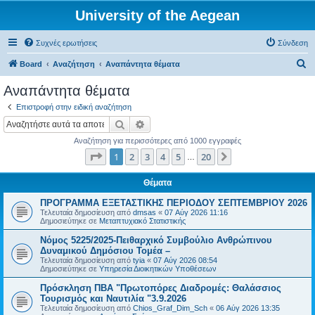
University of the Aegean
Συχνές ερωτήσεις
Σύνδεση
Α
Board
Αναζήτηση
Αναπάντητα θέματα
ν
Αναπάντητα θέματα
α
Επιστροφή στην ειδική αναζήτηση
ζ
Αναζήτηση
Ειδική αναζήτηση
ή
Αναζήτηση για περισσότερες από 1000 εγγραφές
τ
Σελίδα
1
από
20
1
2
3
4
5
20
Επόμενη
…
η
σ
Θέματα
η
ΠΡΟΓΡΑΜΜΑ ΕΞΕΤΑΣΤΙΚΗΣ ΠΕΡΙΟΔΟΥ ΣΕΠΤΕΜΒΡΙΟΥ 2026
Τελευταία δημοσίευση από
dmsas
«
07 Αύγ 2026 11:16
Δημοσιεύτηκε σε
Μεταπτυχιακό Στατιστικής
Νόμος 5225/2025-Πειθαρχικό Συμβούλιο Ανθρώπινου
Δυναμικού Δημόσιου Τομέα –
Τελευταία δημοσίευση από
tyia
«
07 Αύγ 2026 08:54
Δημοσιεύτηκε σε
Υπηρεσία Διοικητικών Υποθέσεων
Πρόσκληση ΠΒΑ "Πρωτοπόρες Διαδρομές: Θαλάσσιος
Τουρισμός και Ναυτιλία "3.9.2026
Τελευταία δημοσίευση από
Chios_Graf_Dim_Sch
«
06 Αύγ 2026 13:35