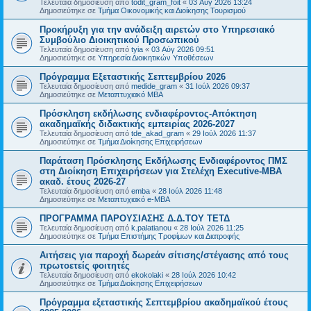
Τελευταία δημοσίευση από
todit_gram_foit
«
03 Αύγ 2026 13:24
Δημοσιεύτηκε σε
Τμήμα Οικονομικής και Διοίκησης Τουρισμού
Προκήρυξη για την ανάδειξη αιρετών στο Υπηρεσιακό
Συμβούλιο Διοικητικού Προσωπικού
Τελευταία δημοσίευση από
tyia
«
03 Αύγ 2026 09:51
Δημοσιεύτηκε σε
Υπηρεσία Διοικητικών Υποθέσεων
Πρόγραμμα Εξεταστικής Σεπτεμβρίου 2026
Τελευταία δημοσίευση από
medide_gram
«
31 Ιούλ 2026 09:37
Δημοσιεύτηκε σε
Μεταπτυχιακό MBA
Πρόσκληση εκδήλωσης ενδιαφέροντος-Απόκτηση
ακαδημαϊκής διδακτικής εμπειρίας 2026-2027
Τελευταία δημοσίευση από
tde_akad_gram
«
29 Ιούλ 2026 11:37
Δημοσιεύτηκε σε
Τμήμα Διοίκησης Επιχειρήσεων
Παράταση Πρόσκλησης Εκδήλωσης Ενδιαφέροντος ΠΜΣ
στη Διοίκηση Επιχειρήσεων για Στελέχη Executive-MBΑ
ακαδ. έτους 2026-27
Τελευταία δημοσίευση από
emba
«
28 Ιούλ 2026 11:48
Δημοσιεύτηκε σε
Μεταπτυχιακό e-MBA
ΠΡΟΓΡΑΜΜΑ ΠΑΡΟΥΣΙΑΣΗΣ Δ.Δ.ΤΟΥ ΤΕΤΔ
Τελευταία δημοσίευση από
k.palatianou
«
28 Ιούλ 2026 11:25
Δημοσιεύτηκε σε
Τμήμα Επιστήμης Τροφίμων και Διατροφής
Αιτήσεις για παροχή δωρεάν σίτισης/στέγασης από τους
πρωτοετείς φοιτητές
Τελευταία δημοσίευση από
ekokolaki
«
28 Ιούλ 2026 10:42
Δημοσιεύτηκε σε
Τμήμα Διοίκησης Επιχειρήσεων
Πρόγραμμα εξεταστικής Σεπτεμβρίου ακαδημαϊκού έτους