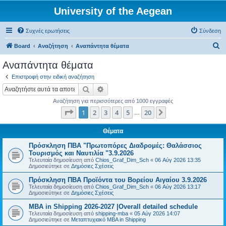
University of the Aegean
Συχνές ερωτήσεις
Σύνδεση
Α
Board
Αναζήτηση
Αναπάντητα θέματα
ν
Αναπάντητα θέματα
α
Επιστροφή στην ειδική αναζήτηση
ζ
Αναζήτηση
Ειδική αναζήτηση
ή
Αναζήτηση για περισσότερες από 1000 εγγραφές
τ
Σελίδα
1
από
20
1
2
3
4
5
20
Επόμενη
…
η
σ
Θέματα
η
Πρόσκληση ΠΒΑ "Πρωτοπόρες Διαδρομές: Θαλάσσιος
Τουρισμός και Ναυτιλία "3.9.2026
Τελευταία δημοσίευση από
Chios_Graf_Dim_Sch
«
06 Αύγ 2026 13:35
Δημοσιεύτηκε σε
Δημόσιες Σχέσεις
Πρόσκληση ΠΒΑ Προϊόντα του Βορείου Αιγαίου 3.9.2026
Τελευταία δημοσίευση από
Chios_Graf_Dim_Sch
«
06 Αύγ 2026 13:17
Δημοσιεύτηκε σε
Δημόσιες Σχέσεις
MBA in Shipping 2026-2027 |Overall detailed schedule
Τελευταία δημοσίευση από
shipping-mba
«
05 Αύγ 2026 14:07
Δημοσιεύτηκε σε
Μεταπτυχιακό MBA in Shipping