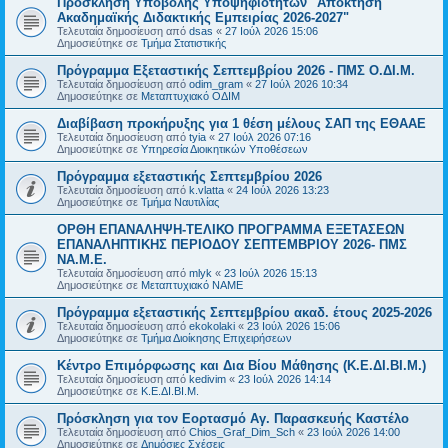
Πρόσκληση Υποβολής Υποψηφιοτήτων "Απόκτηση
Ακαδημαϊκής Διδακτικής Εμπειρίας 2026-2027"
Τελευταία δημοσίευση από
dsas
«
27 Ιούλ 2026 15:06
Δημοσιεύτηκε σε
Τμήμα Στατιστικής
Πρόγραμμα Εξεταστικής Σεπτεμβρίου 2026 - ΠΜΣ Ο.ΔΙ.Μ.
Τελευταία δημοσίευση από
odim_gram
«
27 Ιούλ 2026 10:34
Δημοσιεύτηκε σε
Μεταπτυχιακό ΟΔΙΜ
Διαβίβαση προκήρυξης για 1 θέση μέλους ΣΑΠ της ΕΘΑΑΕ
Τελευταία δημοσίευση από
tyia
«
27 Ιούλ 2026 07:16
Δημοσιεύτηκε σε
Υπηρεσία Διοικητικών Υποθέσεων
Πρόγραμμα εξεταστικής Σεπτεμβρίου 2026
Τελευταία δημοσίευση από
k.vlatta
«
24 Ιούλ 2026 13:23
Δημοσιεύτηκε σε
Τμήμα Ναυτιλίας
ΟΡΘΗ ΕΠΑΝΑΛΗΨΗ-ΤΕΛΙΚΟ ΠΡΟΓΡΑΜΜΑ ΕΞΕΤΑΣΕΩΝ
ΕΠΑΝΑΛΗΠΤΙΚΗΣ ΠΕΡΙΟΔΟΥ ΣΕΠΤΕΜΒΡΙΟΥ 2026- ΠΜΣ
ΝΑ.Μ.Ε.
Τελευταία δημοσίευση από
mlyk
«
23 Ιούλ 2026 15:13
Δημοσιεύτηκε σε
Μεταπτυχιακό ΝΑΜΕ
Πρόγραμμα εξεταστικής Σεπτεμβρίου ακαδ. έτους 2025-2026
Τελευταία δημοσίευση από
ekokolaki
«
23 Ιούλ 2026 15:06
Δημοσιεύτηκε σε
Τμήμα Διοίκησης Επιχειρήσεων
Κέντρο Επιμόρφωσης και Δια Βίου Μάθησης (Κ.Ε.ΔΙ.ΒΙ.Μ.)
Τελευταία δημοσίευση από
kedivim
«
23 Ιούλ 2026 14:14
Δημοσιεύτηκε σε
Κ.Ε.ΔΙ.ΒΙ.Μ.
Πρόσκληση για τον Εορτασμό Αγ. Παρασκευής Καστέλο
Τελευταία δημοσίευση από
Chios_Graf_Dim_Sch
«
23 Ιούλ 2026 14:00
Δημοσιεύτηκε σε
Δημόσιες Σχέσεις