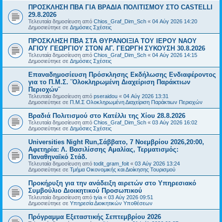
ΠΡΟΣΚΛΗΣΗ ΠΒΑ ΓΙΑ ΒΡΑΔΙΑ ΠΟΛΙΤΙΣΜΟΥ ΣΤΟ CASTELLI
29.8.2026
Τελευταία δημοσίευση από
Chios_Graf_Dim_Sch
«
04 Αύγ 2026 14:20
Δημοσιεύτηκε σε
Δημόσιες Σχέσεις
ΠΡΟΣΚΛΗΣΗ ΠΒΑ ΣΤΑ ΘΥΡΑΝΟΙΞΙΑ ΤΟΥ ΙΕΡΟΥ ΝΑΟΥ
ΑΓΙΟΥ ΓΕΩΡΓΙΟΥ ΣΤΟΝ ΑΓ. ΓΕΩΡΓΗ ΣΥΚΟΥΣΗ 30.8.2026
Τελευταία δημοσίευση από
Chios_Graf_Dim_Sch
«
04 Αύγ 2026 14:15
Δημοσιεύτηκε σε
Δημόσιες Σχέσεις
Επαναδημοσίευση Πρόσκλησης Εκδήλωσης Ενδιαφέροντος
για το Π.Μ.Σ. ¨Ολοκληρωμένη Διαχείριση Παράκτιων
Περιοχών¨
Τελευταία δημοσίευση από
pseraidou
«
04 Αύγ 2026 13:31
Δημοσιεύτηκε σε
Π.Μ.Σ Ολοκληρωμένη Διαχείριση Παράκτιων Περιοχών
Βραδιά Πολιτισμού στο Κατέλλι της Χίου 28.8.2026
Τελευταία δημοσίευση από
Chios_Graf_Dim_Sch
«
03 Αύγ 2026 16:02
Δημοσιεύτηκε σε
Δημόσιες Σχέσεις
Universities Night Run,Σάββατο, 7 Νοεμβρίου 2026,20:00,
Αφετηρία: Λ. Βασιλίσσης Αμαλίας, Τερματισμός:
Παναθηναϊκό Στάδ.
Τελευταία δημοσίευση από
todit_gram_foit
«
03 Αύγ 2026 13:24
Δημοσιεύτηκε σε
Τμήμα Οικονομικής και Διοίκησης Τουρισμού
Προκήρυξη για την ανάδειξη αιρετών στο Υπηρεσιακό
Συμβούλιο Διοικητικού Προσωπικού
Τελευταία δημοσίευση από
tyia
«
03 Αύγ 2026 09:51
Δημοσιεύτηκε σε
Υπηρεσία Διοικητικών Υποθέσεων
Πρόγραμμα Εξεταστικής Σεπτεμβρίου 2026