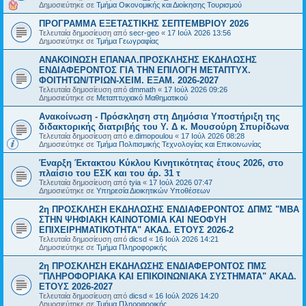
Δημοσιεύτηκε σε
Τμήμα Οικονομικής και Διοίκησης Τουρισμού
ΠΡΟΓΡΑΜΜΑ ΕΞΕΤΑΣΤΙΚΗΣ ΣΕΠΤΕΜΒΡΙΟΥ 2026
Τελευταία δημοσίευση από
secr-geo
«
17 Ιούλ 2026 13:56
Δημοσιεύτηκε σε
Τμήμα Γεωγραφίας
ΑΝΑΚΟΙΝΩΣΗ ΕΠΑΝΑΛ.ΠΡΟΣΚΛΗΣΗΣ ΕΚΔΗΛΩΣΗΣ
ΕΝΔΙΑΦΕΡΟΝΤΟΣ ΓΙΑ ΤΗΝ ΕΠΙΛΟΓΗ ΜΕΤΑΠΤΥΧ.
ΦΟΙΤΗΤΩΝ/ΤΡΙΩΝ-ΧΕΙΜ. ΕΞΑΜ. 2026-2027
Τελευταία δημοσίευση από
dmmath
«
17 Ιούλ 2026 09:26
Δημοσιεύτηκε σε
Μεταπτυχιακό Μαθηματικού
Ανακοίνωση - Πρόσκληση στη Δημόσια Υποστήριξη της
διδακτορικής διατριβής του Υ. Δ κ. Μουσούρη Σπυρίδωνα
Τελευταία δημοσίευση από
e.dimopoulou
«
17 Ιούλ 2026 08:28
Δημοσιεύτηκε σε
Τμήμα Πολιτισμικής Τεχνολογίας και Επικοινωνίας
Έναρξη Έκτακτου Κύκλου Κινητικότητας έτους 2026, στο
πλαίσιο του ΕΣΚ και του άρ. 31 τ
Τελευταία δημοσίευση από
tyia
«
17 Ιούλ 2026 07:47
Δημοσιεύτηκε σε
Υπηρεσία Διοικητικών Υποθέσεων
2η ΠΡΟΣΚΛΗΣΗ ΕΚΔΗΛΩΣΗΣ ΕΝΔΙΑΦΕΡΟΝΤΟΣ ΔΠΜΣ "ΜΒΑ
ΣΤΗΝ ΨΗΦΙΑΚΗ ΚΑΙΝΟΤΟΜΙΑ ΚΑΙ ΝΕΟΦΥΗ
ΕΠΙΧΕΙΡΗΜΑΤΙΚΟΤΗΤΑ" ΑΚΑΔ. ΕΤΟΥΣ 2026-2
Τελευταία δημοσίευση από
dicsd
«
16 Ιούλ 2026 14:21
Δημοσιεύτηκε σε
Τμήμα Πληροφορικής
2η ΠΡΟΣΚΛΗΣΗ ΕΚΔΗΛΩΣΗΣ ΕΝΔΙΑΦΕΡΟΝΤΟΣ ΠΜΣ
"ΠΛΗΡΟΦΟΡΙΑΚΑ ΚΑΙ ΕΠΙΚΟΙΝΩΝΙΑΚΑ ΣΥΣΤΗΜΑΤΑ" ΑΚΑΔ.
ΕΤΟΥΣ 2026-2027
Τελευταία δημοσίευση από
dicsd
«
16 Ιούλ 2026 14:20
Δημοσιεύτηκε σε
Τμήμα Πληροφορικής