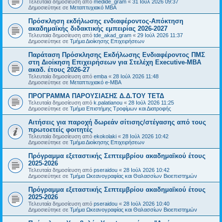
Τελευταία δημοσίευση από
medide_gram
«
31 Ιούλ 2026 09:37
Δημοσιεύτηκε σε
Μεταπτυχιακό MBA
Πρόσκληση εκδήλωσης ενδιαφέροντος-Απόκτηση
ακαδημαϊκής διδακτικής εμπειρίας 2026-2027
Τελευταία δημοσίευση από
tde_akad_gram
«
29 Ιούλ 2026 11:37
Δημοσιεύτηκε σε
Τμήμα Διοίκησης Επιχειρήσεων
Παράταση Πρόσκλησης Εκδήλωσης Ενδιαφέροντος ΠΜΣ
στη Διοίκηση Επιχειρήσεων για Στελέχη Executive-MBΑ
ακαδ. έτους 2026-27
Τελευταία δημοσίευση από
emba
«
28 Ιούλ 2026 11:48
Δημοσιεύτηκε σε
Μεταπτυχιακό e-MBA
ΠΡΟΓΡΑΜΜΑ ΠΑΡΟΥΣΙΑΣΗΣ Δ.Δ.ΤΟΥ ΤΕΤΔ
Τελευταία δημοσίευση από
k.palatianou
«
28 Ιούλ 2026 11:25
Δημοσιεύτηκε σε
Τμήμα Επιστήμης Τροφίμων και Διατροφής
Αιτήσεις για παροχή δωρεάν σίτισης/στέγασης από τους
πρωτοετείς φοιτητές
Τελευταία δημοσίευση από
ekokolaki
«
28 Ιούλ 2026 10:42
Δημοσιεύτηκε σε
Τμήμα Διοίκησης Επιχειρήσεων
Πρόγραμμα εξεταστικής Σεπτεμβρίου ακαδημαϊκού έτους
2025-2026
Τελευταία δημοσίευση από
pseraidou
«
28 Ιούλ 2026 10:42
Δημοσιεύτηκε σε
Τμήμα Ωκεανογραφίας και Θαλασσίων Βιοεπιστημών
Πρόγραμμα εξεταστικής Σεπτεμβρίου ακαδημαϊκού έτους
2025-2026
Τελευταία δημοσίευση από
pseraidou
«
28 Ιούλ 2026 10:40
Δημοσιεύτηκε σε
Τμήμα Ωκεανογραφίας και Θαλασσίων Βιοεπιστημών