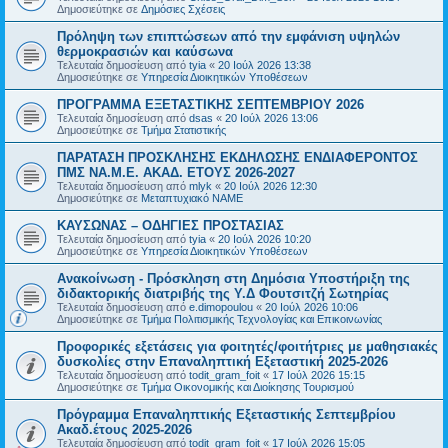
Δημοσιεύτηκε σε
Δημόσιες Σχέσεις
Πρόληψη των επιπτώσεων από την εμφάνιση υψηλών
θερμοκρασιών και καύσωνα
Τελευταία δημοσίευση από
tyia
«
20 Ιούλ 2026 13:38
Δημοσιεύτηκε σε
Υπηρεσία Διοικητικών Υποθέσεων
ΠΡΟΓΡΑΜΜΑ ΕΞΕΤΑΣΤΙΚΗΣ ΣΕΠΤΕΜΒΡΙΟΥ 2026
Τελευταία δημοσίευση από
dsas
«
20 Ιούλ 2026 13:06
Δημοσιεύτηκε σε
Τμήμα Στατιστικής
ΠΑΡΑΤΑΣΗ ΠΡΟΣΚΛΗΣΗΣ ΕΚΔΗΛΩΣΗΣ ΕΝΔΙΑΦΕΡΟΝΤΟΣ
ΠΜΣ ΝΑ.Μ.Ε. ΑΚΑΔ. ΕΤΟΥΣ 2026-2027
Τελευταία δημοσίευση από
mlyk
«
20 Ιούλ 2026 12:30
Δημοσιεύτηκε σε
Μεταπτυχιακό ΝΑΜΕ
ΚΑΥΣΩΝΑΣ – ΟΔΗΓΙΕΣ ΠΡΟΣΤΑΣΙΑΣ
Τελευταία δημοσίευση από
tyia
«
20 Ιούλ 2026 10:20
Δημοσιεύτηκε σε
Υπηρεσία Διοικητικών Υποθέσεων
Ανακοίνωση - Πρόσκληση στη Δημόσια Υποστήριξη της
διδακτορικής διατριβής της Υ.Δ Φουτσιτζή Σωτηρίας
Τελευταία δημοσίευση από
e.dimopoulou
«
20 Ιούλ 2026 10:06
Δημοσιεύτηκε σε
Τμήμα Πολιτισμικής Τεχνολογίας και Επικοινωνίας
Προφορικές εξετάσεις για φοιτητές/φοιτήτριες με μαθησιακές
δυσκολίες στην Επαναληπτική Εξεταστική 2025-2026
Τελευταία δημοσίευση από
todit_gram_foit
«
17 Ιούλ 2026 15:15
Δημοσιεύτηκε σε
Τμήμα Οικονομικής και Διοίκησης Τουρισμού
Πρόγραμμα Επαναληπτικής Εξεταστικής Σεπτεμβρίου
Ακαδ.έτους 2025-2026
Τελευταία δημοσίευση από
todit_gram_foit
«
17 Ιούλ 2026 15:05