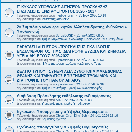
Γ' ΚΥΚΛΟΣ ΥΠΟΒΟΛΗΣ ΑΙΤΗΣΕΩΝ ΠΡΟΣΚΛΗΣΗΣ
ΕΚΔΗΛΩΣΗΣ ΕΝΔΙΑΦΕΡΟΝΤΟΣ 2026 - 2027
Τελευταία δημοσίευση από
medide_gram
«
23 Ιούλ 2026 10:18
Δημοσιεύτηκε σε
Μεταπτυχιακό MBA
2ο Συμπόσιο νέων ερευνητών Αλληλεπίδρασης Ανθρώπου-
Υπολογιστή
Τελευταία δημοσίευση από
SyrosDDSD
«
23 Ιούλ 2026 08:03
Δημοσιεύτηκε σε
Τμήμα Μηχανικών Σχεδίασης Προϊόντων και Συστημάτων
ΠΑΡΑΤΑΣΗ ΑΙΤΗΣΕΩΝ -ΠΡΟΣΚΛΗΣΗΣ ΕΚΔΗΛΩΣΗΣ
ΕΝΔΙΑΦΕΡΟΝΤΟΣ -ΠΜΣ- ΔΙΑΤΡΟΦΗ ΕΥΖΩΙΑ ΚΑΙ ΔΗΜΟΣΙΑ
ΥΓΕΙΑ AK. ETOYΣ 2026-2027
Τελευταία δημοσίευση από
k.palatianou
«
22 Ιούλ 2026 09:53
Δημοσιεύτηκε σε
Π.Μ.Σ Διατροφή ,Ευζωία και Δημόσια Υγεία
ΔΕΛΤΙΟ ΤΥΠΟΥ - ΣΥΝΕΡΓΑΣΙΑ ΖΥΘΟΠΟΙΙΑ ΜΑΚΕΔΟΝΙΑΣ
ΘΡΑΚΗΣ ΚΑΙ ΤΜΗΜΑΤΟΣ ΕΠΙΣΤΗΜΗΣ ΤΡΟΦΙΜΩΝ ΚΑΙ
ΔΙΑΤΡΟΦΗΣ ΤΟΥ ΠΑΝ/ΟΥ ΑΙΓΑΙΟΥ.
Τελευταία δημοσίευση από
k.palatianou
«
22 Ιούλ 2026 09:36
Δημοσιεύτηκε σε
Τμήμα Επιστήμης Τροφίμων και Διατροφής
Διαβίβαση Πρόσκλησης εκδήλωσης ενδιαφέροντος
Τελευταία δημοσίευση από
tyia
«
22 Ιούλ 2026 09:03
Δημοσιεύτηκε σε
Υπηρεσία Διοικητικών Υποθέσεων
Εγκύκλιος Υπουργείου για Υψηλές Θερμοκρασίες
Τελευταία δημοσίευση από
Chios_Graf_Dim_Sch
«
20 Ιούλ 2026 16:16
Δημοσιεύτηκε σε
Δημόσιες Σχέσεις
Εγκύκλιος Υπουργείου για Υψηλές Θερμοκρασίες
Τελευταία δημοσίευση από
Chios_Graf_Dim_Sch
«
20 Ιούλ 2026 16:14