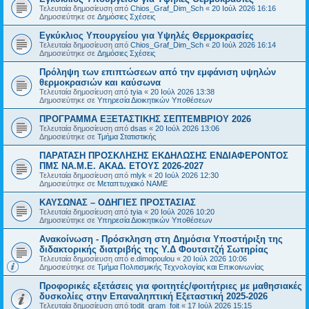
Τελευταία δημοσίευση από
Chios_Graf_Dim_Sch
«
20 Ιούλ 2026 16:16
Δημοσιεύτηκε σε
Δημόσιες Σχέσεις
Εγκύκλιος Υπουργείου για Υψηλές Θερμοκρασίες
Τελευταία δημοσίευση από
Chios_Graf_Dim_Sch
«
20 Ιούλ 2026 16:14
Δημοσιεύτηκε σε
Δημόσιες Σχέσεις
Πρόληψη των επιπτώσεων από την εμφάνιση υψηλών
θερμοκρασιών και καύσωνα
Τελευταία δημοσίευση από
tyia
«
20 Ιούλ 2026 13:38
Δημοσιεύτηκε σε
Υπηρεσία Διοικητικών Υποθέσεων
ΠΡΟΓΡΑΜΜΑ ΕΞΕΤΑΣΤΙΚΗΣ ΣΕΠΤΕΜΒΡΙΟΥ 2026
Τελευταία δημοσίευση από
dsas
«
20 Ιούλ 2026 13:06
Δημοσιεύτηκε σε
Τμήμα Στατιστικής
ΠΑΡΑΤΑΣΗ ΠΡΟΣΚΛΗΣΗΣ ΕΚΔΗΛΩΣΗΣ ΕΝΔΙΑΦΕΡΟΝΤΟΣ
ΠΜΣ ΝΑ.Μ.Ε. ΑΚΑΔ. ΕΤΟΥΣ 2026-2027
Τελευταία δημοσίευση από
mlyk
«
20 Ιούλ 2026 12:30
Δημοσιεύτηκε σε
Μεταπτυχιακό ΝΑΜΕ
ΚΑΥΣΩΝΑΣ – ΟΔΗΓΙΕΣ ΠΡΟΣΤΑΣΙΑΣ
Τελευταία δημοσίευση από
tyia
«
20 Ιούλ 2026 10:20
Δημοσιεύτηκε σε
Υπηρεσία Διοικητικών Υποθέσεων
Ανακοίνωση - Πρόσκληση στη Δημόσια Υποστήριξη της
διδακτορικής διατριβής της Υ.Δ Φουτσιτζή Σωτηρίας
Τελευταία δημοσίευση από
e.dimopoulou
«
20 Ιούλ 2026 10:06
Δημοσιεύτηκε σε
Τμήμα Πολιτισμικής Τεχνολογίας και Επικοινωνίας
Προφορικές εξετάσεις για φοιτητές/φοιτήτριες με μαθησιακές
δυσκολίες στην Επαναληπτική Εξεταστική 2025-2026
Τελευταία δημοσίευση από
todit_gram_foit
«
17 Ιούλ 2026 15:15