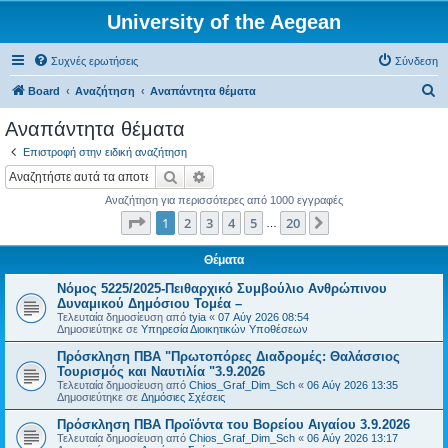
University of the Aegean
Συχνές ερωτήσεις
Σύνδεση
Α
Board
Αναζήτηση
Αναπάντητα θέματα
ν
Αναπάντητα θέματα
α
Επιστροφή στην ειδική αναζήτηση
ζ
Αναζήτηση
Ειδική αναζήτηση
ή
Αναζήτηση για περισσότερες από 1000 εγγραφές
τ
Σελίδα
1
από
20
1
2
3
4
5
20
Επόμενη
…
η
σ
Θέματα
η
Νόμος 5225/2025-Πειθαρχικό Συμβούλιο Ανθρώπινου
Δυναμικού Δημόσιου Τομέα –
Τελευταία δημοσίευση από
tyia
«
07 Αύγ 2026 08:54
Δημοσιεύτηκε σε
Υπηρεσία Διοικητικών Υποθέσεων
Πρόσκληση ΠΒΑ "Πρωτοπόρες Διαδρομές: Θαλάσσιος
Τουρισμός και Ναυτιλία "3.9.2026
Τελευταία δημοσίευση από
Chios_Graf_Dim_Sch
«
06 Αύγ 2026 13:35
Δημοσιεύτηκε σε
Δημόσιες Σχέσεις
Πρόσκληση ΠΒΑ Προϊόντα του Βορείου Αιγαίου 3.9.2026
Τελευταία δημοσίευση από
Chios_Graf_Dim_Sch
«
06 Αύγ 2026 13:17