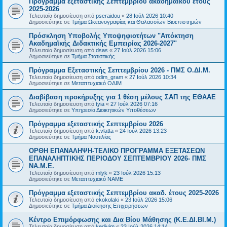
Πρόγραμμα εξεταστικής Σεπτεμβρίου ακαδημαϊκού έτους
2025-2026
Τελευταία δημοσίευση από
pseraidou
«
28 Ιούλ 2026 10:40
Δημοσιεύτηκε σε
Τμήμα Ωκεανογραφίας και Θαλασσίων Βιοεπιστημών
Πρόσκληση Υποβολής Υποψηφιοτήτων "Απόκτηση
Ακαδημαϊκής Διδακτικής Εμπειρίας 2026-2027"
Τελευταία δημοσίευση από
dsas
«
27 Ιούλ 2026 15:06
Δημοσιεύτηκε σε
Τμήμα Στατιστικής
Πρόγραμμα Εξεταστικής Σεπτεμβρίου 2026 - ΠΜΣ Ο.ΔΙ.Μ.
Τελευταία δημοσίευση από
odim_gram
«
27 Ιούλ 2026 10:34
Δημοσιεύτηκε σε
Μεταπτυχιακό ΟΔΙΜ
Διαβίβαση προκήρυξης για 1 θέση μέλους ΣΑΠ της ΕΘΑΑΕ
Τελευταία δημοσίευση από
tyia
«
27 Ιούλ 2026 07:16
Δημοσιεύτηκε σε
Υπηρεσία Διοικητικών Υποθέσεων
Πρόγραμμα εξεταστικής Σεπτεμβρίου 2026
Τελευταία δημοσίευση από
k.vlatta
«
24 Ιούλ 2026 13:23
Δημοσιεύτηκε σε
Τμήμα Ναυτιλίας
ΟΡΘΗ ΕΠΑΝΑΛΗΨΗ-ΤΕΛΙΚΟ ΠΡΟΓΡΑΜΜΑ ΕΞΕΤΑΣΕΩΝ
ΕΠΑΝΑΛΗΠΤΙΚΗΣ ΠΕΡΙΟΔΟΥ ΣΕΠΤΕΜΒΡΙΟΥ 2026- ΠΜΣ
ΝΑ.Μ.Ε.
Τελευταία δημοσίευση από
mlyk
«
23 Ιούλ 2026 15:13
Δημοσιεύτηκε σε
Μεταπτυχιακό ΝΑΜΕ
Πρόγραμμα εξεταστικής Σεπτεμβρίου ακαδ. έτους 2025-2026
Τελευταία δημοσίευση από
ekokolaki
«
23 Ιούλ 2026 15:06
Δημοσιεύτηκε σε
Τμήμα Διοίκησης Επιχειρήσεων
Κέντρο Επιμόρφωσης και Δια Βίου Μάθησης (Κ.Ε.ΔΙ.ΒΙ.Μ.)
Τελευταία δημοσίευση από
kedivim
«
23 Ιούλ 2026 14:14