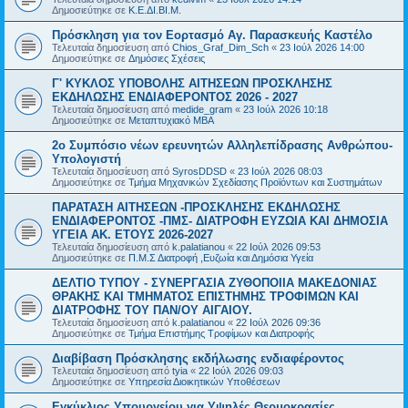
Δημοσιεύτηκε σε
Κ.Ε.ΔΙ.ΒΙ.Μ.
Πρόσκληση για τον Εορτασμό Αγ. Παρασκευής Καστέλο
Τελευταία δημοσίευση από
Chios_Graf_Dim_Sch
«
23 Ιούλ 2026 14:00
Δημοσιεύτηκε σε
Δημόσιες Σχέσεις
Γ' ΚΥΚΛΟΣ ΥΠΟΒΟΛΗΣ ΑΙΤΗΣΕΩΝ ΠΡΟΣΚΛΗΣΗΣ
ΕΚΔΗΛΩΣΗΣ ΕΝΔΙΑΦΕΡΟΝΤΟΣ 2026 - 2027
Τελευταία δημοσίευση από
medide_gram
«
23 Ιούλ 2026 10:18
Δημοσιεύτηκε σε
Μεταπτυχιακό MBA
2ο Συμπόσιο νέων ερευνητών Αλληλεπίδρασης Ανθρώπου-
Υπολογιστή
Τελευταία δημοσίευση από
SyrosDDSD
«
23 Ιούλ 2026 08:03
Δημοσιεύτηκε σε
Τμήμα Μηχανικών Σχεδίασης Προϊόντων και Συστημάτων
ΠΑΡΑΤΑΣΗ ΑΙΤΗΣΕΩΝ -ΠΡΟΣΚΛΗΣΗΣ ΕΚΔΗΛΩΣΗΣ
ΕΝΔΙΑΦΕΡΟΝΤΟΣ -ΠΜΣ- ΔΙΑΤΡΟΦΗ ΕΥΖΩΙΑ ΚΑΙ ΔΗΜΟΣΙΑ
ΥΓΕΙΑ AK. ETOYΣ 2026-2027
Τελευταία δημοσίευση από
k.palatianou
«
22 Ιούλ 2026 09:53
Δημοσιεύτηκε σε
Π.Μ.Σ Διατροφή ,Ευζωία και Δημόσια Υγεία
ΔΕΛΤΙΟ ΤΥΠΟΥ - ΣΥΝΕΡΓΑΣΙΑ ΖΥΘΟΠΟΙΙΑ ΜΑΚΕΔΟΝΙΑΣ
ΘΡΑΚΗΣ ΚΑΙ ΤΜΗΜΑΤΟΣ ΕΠΙΣΤΗΜΗΣ ΤΡΟΦΙΜΩΝ ΚΑΙ
ΔΙΑΤΡΟΦΗΣ ΤΟΥ ΠΑΝ/ΟΥ ΑΙΓΑΙΟΥ.
Τελευταία δημοσίευση από
k.palatianou
«
22 Ιούλ 2026 09:36
Δημοσιεύτηκε σε
Τμήμα Επιστήμης Τροφίμων και Διατροφής
Διαβίβαση Πρόσκλησης εκδήλωσης ενδιαφέροντος
Τελευταία δημοσίευση από
tyia
«
22 Ιούλ 2026 09:03
Δημοσιεύτηκε σε
Υπηρεσία Διοικητικών Υποθέσεων
Εγκύκλιος Υπουργείου για Υψηλές Θερμοκρασίες