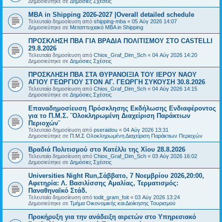
Δημοσιεύτηκε σε
Δημόσιες Σχέσεις
MBA in Shipping 2026-2027 |Overall detailed schedule
Τελευταία δημοσίευση από
shipping-mba
«
05 Αύγ 2026 14:07
Δημοσιεύτηκε σε
Μεταπτυχιακό MBA in Shipping
ΠΡΟΣΚΛΗΣΗ ΠΒΑ ΓΙΑ ΒΡΑΔΙΑ ΠΟΛΙΤΙΣΜΟΥ ΣΤΟ CASTELLI
29.8.2026
Τελευταία δημοσίευση από
Chios_Graf_Dim_Sch
«
04 Αύγ 2026 14:20
Δημοσιεύτηκε σε
Δημόσιες Σχέσεις
ΠΡΟΣΚΛΗΣΗ ΠΒΑ ΣΤΑ ΘΥΡΑΝΟΙΞΙΑ ΤΟΥ ΙΕΡΟΥ ΝΑΟΥ
ΑΓΙΟΥ ΓΕΩΡΓΙΟΥ ΣΤΟΝ ΑΓ. ΓΕΩΡΓΗ ΣΥΚΟΥΣΗ 30.8.2026
Τελευταία δημοσίευση από
Chios_Graf_Dim_Sch
«
04 Αύγ 2026 14:15
Δημοσιεύτηκε σε
Δημόσιες Σχέσεις
Επαναδημοσίευση Πρόσκλησης Εκδήλωσης Ενδιαφέροντος
για το Π.Μ.Σ. ¨Ολοκληρωμένη Διαχείριση Παράκτιων
Περιοχών¨
Τελευταία δημοσίευση από
pseraidou
«
04 Αύγ 2026 13:31
Δημοσιεύτηκε σε
Π.Μ.Σ Ολοκληρωμένη Διαχείριση Παράκτιων Περιοχών
Βραδιά Πολιτισμού στο Κατέλλι της Χίου 28.8.2026
Τελευταία δημοσίευση από
Chios_Graf_Dim_Sch
«
03 Αύγ 2026 16:02
Δημοσιεύτηκε σε
Δημόσιες Σχέσεις
Universities Night Run,Σάββατο, 7 Νοεμβρίου 2026,20:00,
Αφετηρία: Λ. Βασιλίσσης Αμαλίας, Τερματισμός:
Παναθηναϊκό Στάδ.
Τελευταία δημοσίευση από
todit_gram_foit
«
03 Αύγ 2026 13:24
Δημοσιεύτηκε σε
Τμήμα Οικονομικής και Διοίκησης Τουρισμού
Προκήρυξη για την ανάδειξη αιρετών στο Υπηρεσιακό