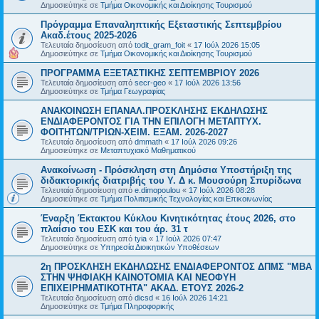
Δημοσιεύτηκε σε
Τμήμα Οικονομικής και Διοίκησης Τουρισμού
Πρόγραμμα Επαναληπτικής Εξεταστικής Σεπτεμβρίου
Ακαδ.έτους 2025-2026
Τελευταία δημοσίευση από
todit_gram_foit
«
17 Ιούλ 2026 15:05
Δημοσιεύτηκε σε
Τμήμα Οικονομικής και Διοίκησης Τουρισμού
ΠΡΟΓΡΑΜΜΑ ΕΞΕΤΑΣΤΙΚΗΣ ΣΕΠΤΕΜΒΡΙΟΥ 2026
Τελευταία δημοσίευση από
secr-geo
«
17 Ιούλ 2026 13:56
Δημοσιεύτηκε σε
Τμήμα Γεωγραφίας
ΑΝΑΚΟΙΝΩΣΗ ΕΠΑΝΑΛ.ΠΡΟΣΚΛΗΣΗΣ ΕΚΔΗΛΩΣΗΣ
ΕΝΔΙΑΦΕΡΟΝΤΟΣ ΓΙΑ ΤΗΝ ΕΠΙΛΟΓΗ ΜΕΤΑΠΤΥΧ.
ΦΟΙΤΗΤΩΝ/ΤΡΙΩΝ-ΧΕΙΜ. ΕΞΑΜ. 2026-2027
Τελευταία δημοσίευση από
dmmath
«
17 Ιούλ 2026 09:26
Δημοσιεύτηκε σε
Μεταπτυχιακό Μαθηματικού
Ανακοίνωση - Πρόσκληση στη Δημόσια Υποστήριξη της
διδακτορικής διατριβής του Υ. Δ κ. Μουσούρη Σπυρίδωνα
Τελευταία δημοσίευση από
e.dimopoulou
«
17 Ιούλ 2026 08:28
Δημοσιεύτηκε σε
Τμήμα Πολιτισμικής Τεχνολογίας και Επικοινωνίας
Έναρξη Έκτακτου Κύκλου Κινητικότητας έτους 2026, στο
πλαίσιο του ΕΣΚ και του άρ. 31 τ
Τελευταία δημοσίευση από
tyia
«
17 Ιούλ 2026 07:47
Δημοσιεύτηκε σε
Υπηρεσία Διοικητικών Υποθέσεων
2η ΠΡΟΣΚΛΗΣΗ ΕΚΔΗΛΩΣΗΣ ΕΝΔΙΑΦΕΡΟΝΤΟΣ ΔΠΜΣ "ΜΒΑ
ΣΤΗΝ ΨΗΦΙΑΚΗ ΚΑΙΝΟΤΟΜΙΑ ΚΑΙ ΝΕΟΦΥΗ
ΕΠΙΧΕΙΡΗΜΑΤΙΚΟΤΗΤΑ" ΑΚΑΔ. ΕΤΟΥΣ 2026-2
Τελευταία δημοσίευση από
dicsd
«
16 Ιούλ 2026 14:21
Δημοσιεύτηκε σε
Τμήμα Πληροφορικής