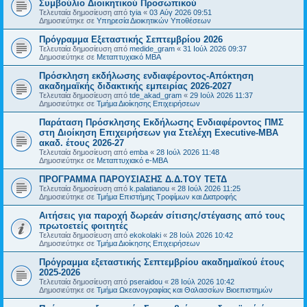
Συμβούλιο Διοικητικού Προσωπικού
Τελευταία δημοσίευση από
tyia
«
03 Αύγ 2026 09:51
Δημοσιεύτηκε σε
Υπηρεσία Διοικητικών Υποθέσεων
Πρόγραμμα Εξεταστικής Σεπτεμβρίου 2026
Τελευταία δημοσίευση από
medide_gram
«
31 Ιούλ 2026 09:37
Δημοσιεύτηκε σε
Μεταπτυχιακό MBA
Πρόσκληση εκδήλωσης ενδιαφέροντος-Απόκτηση
ακαδημαϊκής διδακτικής εμπειρίας 2026-2027
Τελευταία δημοσίευση από
tde_akad_gram
«
29 Ιούλ 2026 11:37
Δημοσιεύτηκε σε
Τμήμα Διοίκησης Επιχειρήσεων
Παράταση Πρόσκλησης Εκδήλωσης Ενδιαφέροντος ΠΜΣ
στη Διοίκηση Επιχειρήσεων για Στελέχη Executive-MBΑ
ακαδ. έτους 2026-27
Τελευταία δημοσίευση από
emba
«
28 Ιούλ 2026 11:48
Δημοσιεύτηκε σε
Μεταπτυχιακό e-MBA
ΠΡΟΓΡΑΜΜΑ ΠΑΡΟΥΣΙΑΣΗΣ Δ.Δ.ΤΟΥ ΤΕΤΔ
Τελευταία δημοσίευση από
k.palatianou
«
28 Ιούλ 2026 11:25
Δημοσιεύτηκε σε
Τμήμα Επιστήμης Τροφίμων και Διατροφής
Αιτήσεις για παροχή δωρεάν σίτισης/στέγασης από τους
πρωτοετείς φοιτητές
Τελευταία δημοσίευση από
ekokolaki
«
28 Ιούλ 2026 10:42
Δημοσιεύτηκε σε
Τμήμα Διοίκησης Επιχειρήσεων
Πρόγραμμα εξεταστικής Σεπτεμβρίου ακαδημαϊκού έτους
2025-2026
Τελευταία δημοσίευση από
pseraidou
«
28 Ιούλ 2026 10:42
Δημοσιεύτηκε σε
Τμήμα Ωκεανογραφίας και Θαλασσίων Βιοεπιστημών