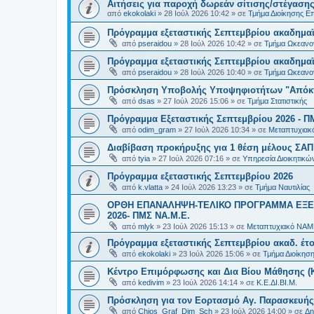
Αιτήσεις για παροχή δωρεάν σίτισης/στέγασης
από
ekokolaki
»
28 Ιούλ 2026 10:42
» σε
Τμήμα Διοίκησης Ε
Πρόγραμμα εξεταστικής Σεπτεμβρίου ακαδημαϊ
από
pseraidou
»
28 Ιούλ 2026 10:42
» σε
Τμήμα Ωκεανο
Πρόγραμμα εξεταστικής Σεπτεμβρίου ακαδημαϊ
από
pseraidou
»
28 Ιούλ 2026 10:40
» σε
Τμήμα Ωκεανο
Πρόσκληση Υποβολής Υποψηφιοτήτων "Απόκτη
από
dsas
»
27 Ιούλ 2026 15:06
» σε
Τμήμα Στατιστικής
Πρόγραμμα Εξεταστικής Σεπτεμβρίου 2026 - Π
από
odim_gram
»
27 Ιούλ 2026 10:34
» σε
Μεταπτυχιακ
Διαβίβαση προκήρυξης για 1 θέση μέλους ΣΑ
από
tyia
»
27 Ιούλ 2026 07:16
» σε
Υπηρεσία Διοικητικ
Πρόγραμμα εξεταστικής Σεπτεμβρίου 2026
από
k.vlatta
»
24 Ιούλ 2026 13:23
» σε
Τμήμα Ναυτιλίας
ΟΡΘΗ ΕΠΑΝΑΛΗΨΗ-ΤΕΛΙΚΟ ΠΡΟΓΡΑΜΜΑ ΕΞΕ
2026- ΠΜΣ ΝΑ.Μ.Ε.
από
mlyk
»
23 Ιούλ 2026 15:13
» σε
Μεταπτυχιακό ΝΑΜ
Πρόγραμμα εξεταστικής Σεπτεμβρίου ακαδ. έτο
από
ekokolaki
»
23 Ιούλ 2026 15:06
» σε
Τμήμα Διοίκησ
Κέντρο Επιμόρφωσης και Δια Βίου Μάθησης (Κ.
από
kedivim
»
23 Ιούλ 2026 14:14
» σε
Κ.Ε.ΔΙ.ΒΙ.Μ.
Πρόσκληση για τον Εορτασμό Αγ. Παρασκευής
από
Chios_Graf_Dim_Sch
»
23 Ιούλ 2026 14:00
» σε
Δη