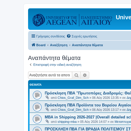
Unive
Γρήγορες συνδέσεις
Συχνές ερωτήσεις
Board
Αναζήτηση
Αναπάντητα θέματα
Αναπάντητα θέματα
Επιστροφή στην ειδική αναζήτηση
Αναζήτηση
Ειδική αναζήτηση
ΘΈΜΑΤΑ
Πρόσκληση ΠΒΑ "Πρωτοπόρες Διαδρομές: Θαλά
από
Chios_Graf_Dim_Sch
»
06 Αύγ 2026 13:35
» σε
Δη
Πρόσκληση ΠΒΑ Προϊόντα του Βορείου Αιγαίου
από
Chios_Graf_Dim_Sch
»
06 Αύγ 2026 13:17
» σε
Δη
MBA in Shipping 2026-2027 |Overall detailed s
από
shipping-mba
»
05 Αύγ 2026 14:07
» σε
Μεταπτυχια
ΠΡΟΣΚΛΗΣΗ ΠΒΑ ΓΙΑ ΒΡΑΔΙΑ ΠΟΛΙΤΙΣΜΟΥ ΣΤΟ