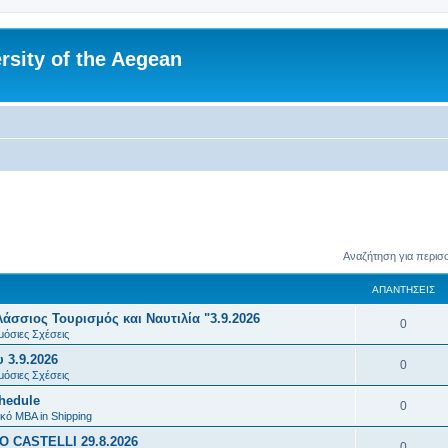
rsity of the Aegean
Αναζήτηση για περισ
ΑΠΑΝΤΉΣΕΙΣ
σσιος Τουρισμός και Ναυτιλία "3.9.2026
Α
0
μόσιες Σχέσεις
π
 3.9.2026
Α
0
α
μόσιες Σχέσεις
π
chedule
ν
Α
0
α
κό MBA in Shipping
τ
π
 CASTELLI 29.8.2026
ν
Α
0