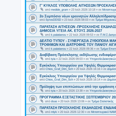
Γ' ΚΥΚΛΟΣ ΥΠΟΒΟΛΗΣ ΑΙΤΗΣΕΩΝ ΠΡΟΣΚΛΗΣΗ
από
medide_gram
»
23 Ιούλ 2026 10:18
» σε
Μεταπτυχι
2ο Συμπόσιο νέων ερευνητών Αλληλεπίδρασ
από
SyrosDDSD
»
23 Ιούλ 2026 08:03
» σε
Τμήμα Μηχανικώ
ΠΑΡΑΤΑΣΗ ΑΙΤΗΣΕΩΝ -ΠΡΟΣΚΛΗΣΗΣ ΕΚΔΗΛΩΣ
ΔΗΜΟΣΙΑ ΥΓΕΙΑ AK. ETOYΣ 2026-2027
από
k.palatianou
»
22 Ιούλ 2026 09:53
» σε
Π.Μ.Σ Διατρο
ΔΕΛΤΙΟ ΤΥΠΟΥ - ΣΥΝΕΡΓΑΣΙΑ ΖΥΘΟΠΟΙΙΑ Μ
ΤΡΟΦΙΜΩΝ ΚΑΙ ΔΙΑΤΡΟΦΗΣ ΤΟΥ ΠΑΝ/ΟΥ ΑΙΓΑ
από
k.palatianou
»
22 Ιούλ 2026 09:36
» σε
Τμήμα Επιστ
Διαβίβαση Πρόσκλησης εκδήλωσης ενδιαφέρο
από
tyia
»
22 Ιούλ 2026 09:03
» σε
Υπηρεσία Διοικητικ
Εγκύκλιος Υπουργείου για Υψηλές Θερμοκρασ
από
Chios_Graf_Dim_Sch
»
20 Ιούλ 2026 16:16
» σε
Δημόσι
Εγκύκλιος Υπουργείου για Υψηλές Θερμοκρασ
από
Chios_Graf_Dim_Sch
»
20 Ιούλ 2026 16:14
» σε
Δημόσι
Πρόληψη των επιπτώσεων από την εμφάνιση 
από
tyia
»
20 Ιούλ 2026 13:38
» σε
Υπηρεσία Διοικητικ
ΠΡΟΓΡΑΜΜΑ ΕΞΕΤΑΣΤΙΚΗΣ ΣΕΠΤΕΜΒΡΙΟΥ 20
από
dsas
»
20 Ιούλ 2026 13:06
» σε
Τμήμα Στατιστικής
ΠΑΡΑΤΑΣΗ ΠΡΟΣΚΛΗΣΗΣ ΕΚΔΗΛΩΣΗΣ ΕΝΔΙΑΦΕ
από
mlyk
»
20 Ιούλ 2026 12:30
» σε
Μεταπτυχιακό ΝΑΜ