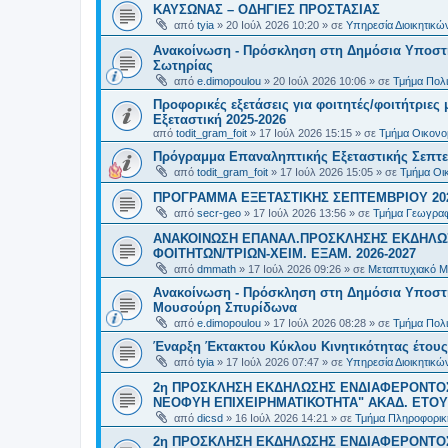
ΚΑΥΣΩΝΑΣ – ΟΔΗΓΙΕΣ ΠΡΟΣΤΑΣΙΑΣ
από
tyia
»
20 Ιούλ 2026 10:20
» σε
Υπηρεσία Διοικητικ
Ανακοίνωση - Πρόσκληση στη Δημόσια Υποστήρ
Σωτηρίας
από
e.dimopoulou
»
20 Ιούλ 2026 10:06
» σε
Τμήμα Πολι
Προφορικές εξετάσεις για φοιτητές/φοιτήτριε
Εξεταστική 2025-2026
από
todit_gram_foit
»
17 Ιούλ 2026 15:15
» σε
Τμήμα Οικονομ
Πρόγραμμα Επαναληπτικής Εξεταστικής Σεπτε
από
todit_gram_foit
»
17 Ιούλ 2026 15:05
» σε
Τμήμα Οικ
ΠΡΟΓΡΑΜΜΑ ΕΞΕΤΑΣΤΙΚΗΣ ΣΕΠΤΕΜΒΡΙΟΥ 20
από
secr-geo
»
17 Ιούλ 2026 13:56
» σε
Τμήμα Γεωγραφ
ΑΝΑΚΟΙΝΩΣΗ ΕΠΑΝΑΛ.ΠΡΟΣΚΛΗΣΗΣ ΕΚΔΗΛΩΣ
ΦΟΙΤΗΤΩΝ/ΤΡΙΩΝ-ΧΕΙΜ. ΕΞΑΜ. 2026-2027
από
dmmath
»
17 Ιούλ 2026 09:26
» σε
Μεταπτυχιακό Μ
Ανακοίνωση - Πρόσκληση στη Δημόσια Υποστήρι
Μουσούρη Σπυρίδωνα
από
e.dimopoulou
»
17 Ιούλ 2026 08:28
» σε
Τμήμα Πολι
Έναρξη Έκτακτου Κύκλου Κινητικότητας έτους 2
από
tyia
»
17 Ιούλ 2026 07:47
» σε
Υπηρεσία Διοικητικ
2η ΠΡΟΣΚΛΗΣΗ ΕΚΔΗΛΩΣΗΣ ΕΝΔΙΑΦΕΡΟΝΤΟΣ
ΝΕΟΦΥΗ ΕΠΙΧΕΙΡΗΜΑΤΙΚΟΤΗΤΑ" ΑΚΑΔ. ΕΤΟΥΣ
από
dicsd
»
16 Ιούλ 2026 14:21
» σε
Τμήμα Πληροφορικ
2η ΠΡΟΣΚΛΗΣΗ ΕΚΔΗΛΩΣΗΣ ΕΝΔΙΑΦΕΡΟΝΤΟΣ