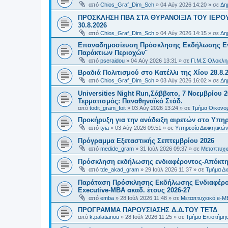
από
Chios_Graf_Dim_Sch
»
04 Αύγ 2026 14:20
» σε
Δη
ΠΡΟΣΚΛΗΣΗ ΠΒΑ ΣΤΑ ΘΥΡΑΝΟΙΞΙΑ ΤΟΥ ΙΕΡΟ
30.8.2026
από
Chios_Graf_Dim_Sch
»
04 Αύγ 2026 14:15
» σε
Δη
Επαναδημοσίευση Πρόσκλησης Εκδήλωσης Ενδι
Παράκτιων Περιοχών¨
από
pseraidou
»
04 Αύγ 2026 13:31
» σε
Π.Μ.Σ Ολοκληρ
Βραδιά Πολιτισμού στο Κατέλλι της Χίου 28.8.
από
Chios_Graf_Dim_Sch
»
03 Αύγ 2026 16:02
» σε
Δη
Universities Night Run,Σάββατο, 7 Νοεμβρίου 2
Τερματισμός: Παναθηναϊκό Στάδ.
από
todit_gram_foit
»
03 Αύγ 2026 13:24
» σε
Τμήμα Οικονομ
Προκήρυξη για την ανάδειξη αιρετών στο Υπη
από
tyia
»
03 Αύγ 2026 09:51
» σε
Υπηρεσία Διοικητικ
Πρόγραμμα Εξεταστικής Σεπτεμβρίου 2026
από
medide_gram
»
31 Ιούλ 2026 09:37
» σε
Μεταπτυχι
Πρόσκληση εκδήλωσης ενδιαφέροντος-Απόκτησ
από
tde_akad_gram
»
29 Ιούλ 2026 11:37
» σε
Τμήμα Δι
Παράταση Πρόσκλησης Εκδήλωσης Ενδιαφέρον
Executive-MBΑ ακαδ. έτους 2026-27
από
emba
»
28 Ιούλ 2026 11:48
» σε
Μεταπτυχιακό e-M
ΠΡΟΓΡΑΜΜΑ ΠΑΡΟΥΣΙΑΣΗΣ Δ.Δ.ΤΟΥ ΤΕΤΔ
από
k.palatianou
»
28 Ιούλ 2026 11:25
» σε
Τμήμα Επιστήμης