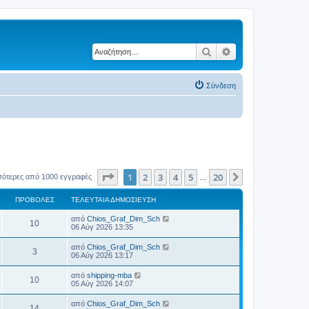
Αναζήτηση
Ειδική αναζήτηση
Σύνδεση
Σελίδα
1
από
20
1
2
3
4
5
20
Επόμενη
σότερες από 1000 εγγραφές
…
ΠΡΟΒΟΛΈΣ
ΤΕΛΕΥΤΑΊΑ ΔΗΜΟΣΊΕΥΣΗ
Τ
από
Chios_Graf_Dim_Sch
Π
10
ε
06 Αύγ 2026 13:35
λ
ρ
ε
Τ
από
Chios_Graf_Dim_Sch
Π
3
υ
ε
06 Αύγ 2026 13:17
ο
τ
λ
α
ρ
ε
Τ
από
shipping-mba
β
ί
Π
10
υ
ε
05 Αύγ 2026 14:07
α
ο
τ
λ
δ
ο
α
ρ
ε
η
Τ
από
Chios_Graf_Dim_Sch
β
ί
Π
14
υ
μ