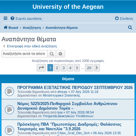
University of the Aegean
Συχνές ερωτήσεις
Σύνδεση
Α
Board
Αναζήτηση
Αναπάντητα θέματα
ν
Αναπάντητα θέματα
α
Επιστροφή στην ειδική αναζήτηση
ζ
Αναζήτηση
Ειδική αναζήτηση
ή
Αναζήτηση για περισσότερες από 1000 εγγραφές
τ
Σελίδα
1
από
20
1
2
3
4
5
20
Επόμενη
…
η
σ
Θέματα
η
ΠΡΟΓΡΑΜΜΑ ΕΞΕΤΑΣΤΙΚΗΣ ΠΕΡΙΟΔΟΥ ΣΕΠΤΕΜΒΡΙΟΥ 2026
Τελευταία δημοσίευση από
dmsas
«
07 Αύγ 2026 11:16
Δημοσιεύτηκε σε
Μεταπτυχιακό Στατιστικής
Νόμος 5225/2025-Πειθαρχικό Συμβούλιο Ανθρώπινου
Δυναμικού Δημόσιου Τομέα –
Τελευταία δημοσίευση από
tyia
«
07 Αύγ 2026 08:54
Δημοσιεύτηκε σε
Υπηρεσία Διοικητικών Υποθέσεων
Πρόσκληση ΠΒΑ "Πρωτοπόρες Διαδρομές: Θαλάσσιος
Τουρισμός και Ναυτιλία "3.9.2026
Τελευταία δημοσίευση από
Chios_Graf_Dim_Sch
«
06 Αύγ 2026 13:35