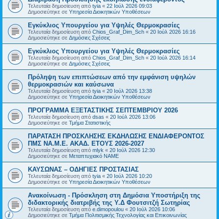
Τελευταία δημοσίευση από
tyia
«
22 Ιούλ 2026 09:03
Δημοσιεύτηκε σε
Υπηρεσία Διοικητικών Υποθέσεων
Εγκύκλιος Υπουργείου για Υψηλές Θερμοκρασίες
Τελευταία δημοσίευση από
Chios_Graf_Dim_Sch
«
20 Ιούλ 2026 16:16
Δημοσιεύτηκε σε
Δημόσιες Σχέσεις
Εγκύκλιος Υπουργείου για Υψηλές Θερμοκρασίες
Τελευταία δημοσίευση από
Chios_Graf_Dim_Sch
«
20 Ιούλ 2026 16:14
Δημοσιεύτηκε σε
Δημόσιες Σχέσεις
Πρόληψη των επιπτώσεων από την εμφάνιση υψηλών
θερμοκρασιών και καύσωνα
Τελευταία δημοσίευση από
tyia
«
20 Ιούλ 2026 13:38
Δημοσιεύτηκε σε
Υπηρεσία Διοικητικών Υποθέσεων
ΠΡΟΓΡΑΜΜΑ ΕΞΕΤΑΣΤΙΚΗΣ ΣΕΠΤΕΜΒΡΙΟΥ 2026
Τελευταία δημοσίευση από
dsas
«
20 Ιούλ 2026 13:06
Δημοσιεύτηκε σε
Τμήμα Στατιστικής
ΠΑΡΑΤΑΣΗ ΠΡΟΣΚΛΗΣΗΣ ΕΚΔΗΛΩΣΗΣ ΕΝΔΙΑΦΕΡΟΝΤΟΣ
ΠΜΣ ΝΑ.Μ.Ε. ΑΚΑΔ. ΕΤΟΥΣ 2026-2027
Τελευταία δημοσίευση από
mlyk
«
20 Ιούλ 2026 12:30
Δημοσιεύτηκε σε
Μεταπτυχιακό ΝΑΜΕ
ΚΑΥΣΩΝΑΣ – ΟΔΗΓΙΕΣ ΠΡΟΣΤΑΣΙΑΣ
Τελευταία δημοσίευση από
tyia
«
20 Ιούλ 2026 10:20
Δημοσιεύτηκε σε
Υπηρεσία Διοικητικών Υποθέσεων
Ανακοίνωση - Πρόσκληση στη Δημόσια Υποστήριξη της
διδακτορικής διατριβής της Υ.Δ Φουτσιτζή Σωτηρίας
Τελευταία δημοσίευση από
e.dimopoulou
«
20 Ιούλ 2026 10:06
Δημοσιεύτηκε σε
Τμήμα Πολιτισμικής Τεχνολογίας και Επικοινωνίας