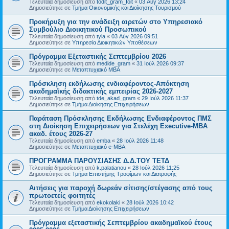
Τελευταία δημοσίευση από
todit_gram_foit
«
03 Αύγ 2026 13:24
Δημοσιεύτηκε σε
Τμήμα Οικονομικής και Διοίκησης Τουρισμού
Προκήρυξη για την ανάδειξη αιρετών στο Υπηρεσιακό
Συμβούλιο Διοικητικού Προσωπικού
Τελευταία δημοσίευση από
tyia
«
03 Αύγ 2026 09:51
Δημοσιεύτηκε σε
Υπηρεσία Διοικητικών Υποθέσεων
Πρόγραμμα Εξεταστικής Σεπτεμβρίου 2026
Τελευταία δημοσίευση από
medide_gram
«
31 Ιούλ 2026 09:37
Δημοσιεύτηκε σε
Μεταπτυχιακό MBA
Πρόσκληση εκδήλωσης ενδιαφέροντος-Απόκτηση
ακαδημαϊκής διδακτικής εμπειρίας 2026-2027
Τελευταία δημοσίευση από
tde_akad_gram
«
29 Ιούλ 2026 11:37
Δημοσιεύτηκε σε
Τμήμα Διοίκησης Επιχειρήσεων
Παράταση Πρόσκλησης Εκδήλωσης Ενδιαφέροντος ΠΜΣ
στη Διοίκηση Επιχειρήσεων για Στελέχη Executive-MBΑ
ακαδ. έτους 2026-27
Τελευταία δημοσίευση από
emba
«
28 Ιούλ 2026 11:48
Δημοσιεύτηκε σε
Μεταπτυχιακό e-MBA
ΠΡΟΓΡΑΜΜΑ ΠΑΡΟΥΣΙΑΣΗΣ Δ.Δ.ΤΟΥ ΤΕΤΔ
Τελευταία δημοσίευση από
k.palatianou
«
28 Ιούλ 2026 11:25
Δημοσιεύτηκε σε
Τμήμα Επιστήμης Τροφίμων και Διατροφής
Αιτήσεις για παροχή δωρεάν σίτισης/στέγασης από τους
πρωτοετείς φοιτητές
Τελευταία δημοσίευση από
ekokolaki
«
28 Ιούλ 2026 10:42
Δημοσιεύτηκε σε
Τμήμα Διοίκησης Επιχειρήσεων
Πρόγραμμα εξεταστικής Σεπτεμβρίου ακαδημαϊκού έτους