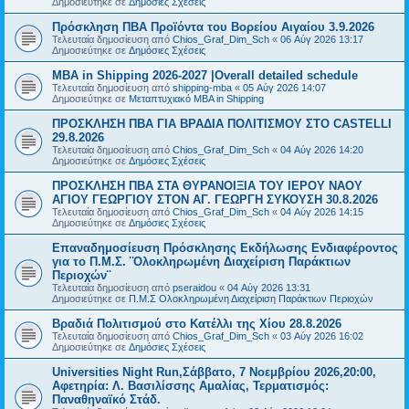
Δημοσιεύτηκε σε
Δημόσιες Σχέσεις
Πρόσκληση ΠΒΑ Προϊόντα του Βορείου Αιγαίου 3.9.2026
Τελευταία δημοσίευση από
Chios_Graf_Dim_Sch
«
06 Αύγ 2026 13:17
Δημοσιεύτηκε σε
Δημόσιες Σχέσεις
MBA in Shipping 2026-2027 |Overall detailed schedule
Τελευταία δημοσίευση από
shipping-mba
«
05 Αύγ 2026 14:07
Δημοσιεύτηκε σε
Μεταπτυχιακό MBA in Shipping
ΠΡΟΣΚΛΗΣΗ ΠΒΑ ΓΙΑ ΒΡΑΔΙΑ ΠΟΛΙΤΙΣΜΟΥ ΣΤΟ CASTELLI
29.8.2026
Τελευταία δημοσίευση από
Chios_Graf_Dim_Sch
«
04 Αύγ 2026 14:20
Δημοσιεύτηκε σε
Δημόσιες Σχέσεις
ΠΡΟΣΚΛΗΣΗ ΠΒΑ ΣΤΑ ΘΥΡΑΝΟΙΞΙΑ ΤΟΥ ΙΕΡΟΥ ΝΑΟΥ
ΑΓΙΟΥ ΓΕΩΡΓΙΟΥ ΣΤΟΝ ΑΓ. ΓΕΩΡΓΗ ΣΥΚΟΥΣΗ 30.8.2026
Τελευταία δημοσίευση από
Chios_Graf_Dim_Sch
«
04 Αύγ 2026 14:15
Δημοσιεύτηκε σε
Δημόσιες Σχέσεις
Επαναδημοσίευση Πρόσκλησης Εκδήλωσης Ενδιαφέροντος
για το Π.Μ.Σ. ¨Ολοκληρωμένη Διαχείριση Παράκτιων
Περιοχών¨
Τελευταία δημοσίευση από
pseraidou
«
04 Αύγ 2026 13:31
Δημοσιεύτηκε σε
Π.Μ.Σ Ολοκληρωμένη Διαχείριση Παράκτιων Περιοχών
Βραδιά Πολιτισμού στο Κατέλλι της Χίου 28.8.2026
Τελευταία δημοσίευση από
Chios_Graf_Dim_Sch
«
03 Αύγ 2026 16:02
Δημοσιεύτηκε σε
Δημόσιες Σχέσεις
Universities Night Run,Σάββατο, 7 Νοεμβρίου 2026,20:00,
Αφετηρία: Λ. Βασιλίσσης Αμαλίας, Τερματισμός:
Παναθηναϊκό Στάδ.