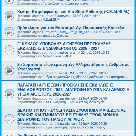
Δημοσιεύτηκε σε
Τμήμα Διοίκησης Επιχειρήσεων
Κέντρο Επιμόρφωσης και Δια Βίου Μάθησης (Κ.Ε.ΔΙ.ΒΙ.Μ.)
Τελευταία δημοσίευση από
kedivim
«
23 Ιούλ 2026 14:14
Δημοσιεύτηκε σε
Κ.Ε.ΔΙ.ΒΙ.Μ.
Πρόσκληση για τον Εορτασμό Αγ. Παρασκευής Καστέλο
Τελευταία δημοσίευση από
Chios_Graf_Dim_Sch
«
23 Ιούλ 2026 14:00
Δημοσιεύτηκε σε
Δημόσιες Σχέσεις
Γ' ΚΥΚΛΟΣ ΥΠΟΒΟΛΗΣ ΑΙΤΗΣΕΩΝ ΠΡΟΣΚΛΗΣΗΣ
ΕΚΔΗΛΩΣΗΣ ΕΝΔΙΑΦΕΡΟΝΤΟΣ 2026 - 2027
Τελευταία δημοσίευση από
medide_gram
«
23 Ιούλ 2026 10:18
Δημοσιεύτηκε σε
Μεταπτυχιακό MBA
2ο Συμπόσιο νέων ερευνητών Αλληλεπίδρασης Ανθρώπου-
Υπολογιστή
Τελευταία δημοσίευση από
SyrosDDSD
«
23 Ιούλ 2026 08:03
Δημοσιεύτηκε σε
Τμήμα Μηχανικών Σχεδίασης Προϊόντων και Συστημάτων
ΠΑΡΑΤΑΣΗ ΑΙΤΗΣΕΩΝ -ΠΡΟΣΚΛΗΣΗΣ ΕΚΔΗΛΩΣΗΣ
ΕΝΔΙΑΦΕΡΟΝΤΟΣ -ΠΜΣ- ΔΙΑΤΡΟΦΗ ΕΥΖΩΙΑ ΚΑΙ ΔΗΜΟΣΙΑ
ΥΓΕΙΑ AK. ETOYΣ 2026-2027
Τελευταία δημοσίευση από
k.palatianou
«
22 Ιούλ 2026 09:53
Δημοσιεύτηκε σε
Π.Μ.Σ Διατροφή ,Ευζωία και Δημόσια Υγεία
ΔΕΛΤΙΟ ΤΥΠΟΥ - ΣΥΝΕΡΓΑΣΙΑ ΖΥΘΟΠΟΙΙΑ ΜΑΚΕΔΟΝΙΑΣ
ΘΡΑΚΗΣ ΚΑΙ ΤΜΗΜΑΤΟΣ ΕΠΙΣΤΗΜΗΣ ΤΡΟΦΙΜΩΝ ΚΑΙ
ΔΙΑΤΡΟΦΗΣ ΤΟΥ ΠΑΝ/ΟΥ ΑΙΓΑΙΟΥ.
Τελευταία δημοσίευση από
k.palatianou
«
22 Ιούλ 2026 09:36
Δημοσιεύτηκε σε
Τμήμα Επιστήμης Τροφίμων και Διατροφής
Διαβίβαση Πρόσκλησης εκδήλωσης ενδιαφέροντος