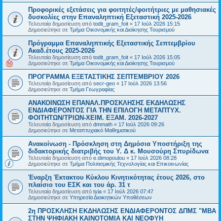
Προφορικές εξετάσεις για φοιτητές/φοιτήτριες με μαθησιακές
δυσκολίες στην Επαναληπτική Εξεταστική 2025-2026
Τελευταία δημοσίευση από
todit_gram_foit
«
17 Ιούλ 2026 15:15
Δημοσιεύτηκε σε
Τμήμα Οικονομικής και Διοίκησης Τουρισμού
Πρόγραμμα Επαναληπτικής Εξεταστικής Σεπτεμβρίου
Ακαδ.έτους 2025-2026
Τελευταία δημοσίευση από
todit_gram_foit
«
17 Ιούλ 2026 15:05
Δημοσιεύτηκε σε
Τμήμα Οικονομικής και Διοίκησης Τουρισμού
ΠΡΟΓΡΑΜΜΑ ΕΞΕΤΑΣΤΙΚΗΣ ΣΕΠΤΕΜΒΡΙΟΥ 2026
Τελευταία δημοσίευση από
secr-geo
«
17 Ιούλ 2026 13:56
Δημοσιεύτηκε σε
Τμήμα Γεωγραφίας
ΑΝΑΚΟΙΝΩΣΗ ΕΠΑΝΑΛ.ΠΡΟΣΚΛΗΣΗΣ ΕΚΔΗΛΩΣΗΣ
ΕΝΔΙΑΦΕΡΟΝΤΟΣ ΓΙΑ ΤΗΝ ΕΠΙΛΟΓΗ ΜΕΤΑΠΤΥΧ.
ΦΟΙΤΗΤΩΝ/ΤΡΙΩΝ-ΧΕΙΜ. ΕΞΑΜ. 2026-2027
Τελευταία δημοσίευση από
dmmath
«
17 Ιούλ 2026 09:26
Δημοσιεύτηκε σε
Μεταπτυχιακό Μαθηματικού
Ανακοίνωση - Πρόσκληση στη Δημόσια Υποστήριξη της
διδακτορικής διατριβής του Υ. Δ κ. Μουσούρη Σπυρίδωνα
Τελευταία δημοσίευση από
e.dimopoulou
«
17 Ιούλ 2026 08:28
Δημοσιεύτηκε σε
Τμήμα Πολιτισμικής Τεχνολογίας και Επικοινωνίας
Έναρξη Έκτακτου Κύκλου Κινητικότητας έτους 2026, στο
πλαίσιο του ΕΣΚ και του άρ. 31 τ
Τελευταία δημοσίευση από
tyia
«
17 Ιούλ 2026 07:47
Δημοσιεύτηκε σε
Υπηρεσία Διοικητικών Υποθέσεων
2η ΠΡΟΣΚΛΗΣΗ ΕΚΔΗΛΩΣΗΣ ΕΝΔΙΑΦΕΡΟΝΤΟΣ ΔΠΜΣ "ΜΒΑ
ΣΤΗΝ ΨΗΦΙΑΚΗ ΚΑΙΝΟΤΟΜΙΑ ΚΑΙ ΝΕΟΦΥΗ