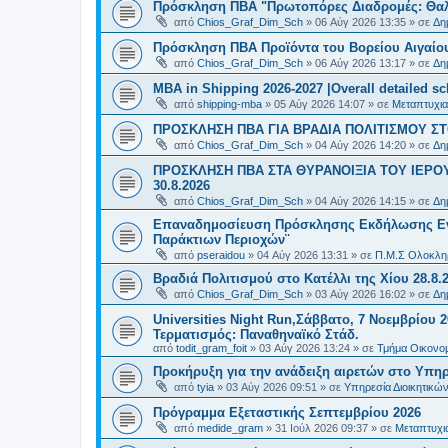
Πρόσκληση ΠΒΑ "Πρωτοπόρες Διαδρομές: Θαλά
από
Chios_Graf_Dim_Sch
»
06 Αύγ 2026 13:35
» σε
Δη
Πρόσκληση ΠΒΑ Προϊόντα του Βορείου Αιγαίου
από
Chios_Graf_Dim_Sch
»
06 Αύγ 2026 13:17
» σε
Δη
MBA in Shipping 2026-2027 |Overall detailed s
από
shipping-mba
»
05 Αύγ 2026 14:07
» σε
Μεταπτυχια
ΠΡΟΣΚΛΗΣΗ ΠΒΑ ΓΙΑ ΒΡΑΔΙΑ ΠΟΛΙΤΙΣΜΟΥ ΣΤΟ
από
Chios_Graf_Dim_Sch
»
04 Αύγ 2026 14:20
» σε
Δη
ΠΡΟΣΚΛΗΣΗ ΠΒΑ ΣΤΑ ΘΥΡΑΝΟΙΞΙΑ ΤΟΥ ΙΕΡΟ
30.8.2026
από
Chios_Graf_Dim_Sch
»
04 Αύγ 2026 14:15
» σε
Δη
Επαναδημοσίευση Πρόσκλησης Εκδήλωσης Ενδι
Παράκτιων Περιοχών¨
από
pseraidou
»
04 Αύγ 2026 13:31
» σε
Π.Μ.Σ Ολοκληρ
Βραδιά Πολιτισμού στο Κατέλλι της Χίου 28.8.
από
Chios_Graf_Dim_Sch
»
03 Αύγ 2026 16:02
» σε
Δη
Universities Night Run,Σάββατο, 7 Νοεμβρίου 2
Τερματισμός: Παναθηναϊκό Στάδ.
από
todit_gram_foit
»
03 Αύγ 2026 13:24
» σε
Τμήμα Οικονομ
Προκήρυξη για την ανάδειξη αιρετών στο Υπη
από
tyia
»
03 Αύγ 2026 09:51
» σε
Υπηρεσία Διοικητικ
Πρόγραμμα Εξεταστικής Σεπτεμβρίου 2026
από
medide_gram
»
31 Ιούλ 2026 09:37
» σε
Μεταπτυχι