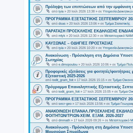
Πρόληψη των επιπτώσεων από την εμφάνιση 
από
tyia
»
20 Ιούλ 2026 13:38
» σε
Υπηρεσία Διοικητικ
ΠΡΟΓΡΑΜΜΑ ΕΞΕΤΑΣΤΙΚΗΣ ΣΕΠΤΕΜΒΡΙΟΥ 20
από
dsas
»
20 Ιούλ 2026 13:06
» σε
Τμήμα Στατιστικής
ΠΑΡΑΤΑΣΗ ΠΡΟΣΚΛΗΣΗΣ ΕΚΔΗΛΩΣΗΣ ΕΝΔΙΑΦΕ
από
mlyk
»
20 Ιούλ 2026 12:30
» σε
Μεταπτυχιακό ΝΑΜ
ΚΑΥΣΩΝΑΣ – ΟΔΗΓΙΕΣ ΠΡΟΣΤΑΣΙΑΣ
από
tyia
»
20 Ιούλ 2026 10:20
» σε
Υπηρεσία Διοικητικ
Ανακοίνωση - Πρόσκληση στη Δημόσια Υποστήρ
Σωτηρίας
από
e.dimopoulou
»
20 Ιούλ 2026 10:06
» σε
Τμήμα Πολι
Προφορικές εξετάσεις για φοιτητές/φοιτήτριε
Εξεταστική 2025-2026
από
todit_gram_foit
»
17 Ιούλ 2026 15:15
» σε
Τμήμα Οικονομ
Πρόγραμμα Επαναληπτικής Εξεταστικής Σεπτε
από
todit_gram_foit
»
17 Ιούλ 2026 15:05
» σε
Τμήμα Οικ
ΠΡΟΓΡΑΜΜΑ ΕΞΕΤΑΣΤΙΚΗΣ ΣΕΠΤΕΜΒΡΙΟΥ 20
από
secr-geo
»
17 Ιούλ 2026 13:56
» σε
Τμήμα Γεωγραφ
ΑΝΑΚΟΙΝΩΣΗ ΕΠΑΝΑΛ.ΠΡΟΣΚΛΗΣΗΣ ΕΚΔΗΛΩΣ
ΦΟΙΤΗΤΩΝ/ΤΡΙΩΝ-ΧΕΙΜ. ΕΞΑΜ. 2026-2027
από
dmmath
»
17 Ιούλ 2026 09:26
» σε
Μεταπτυχιακό Μ
Ανακοίνωση - Πρόσκληση στη Δημόσια Υποστήρι
Μουσούρη Σπυρίδωνα