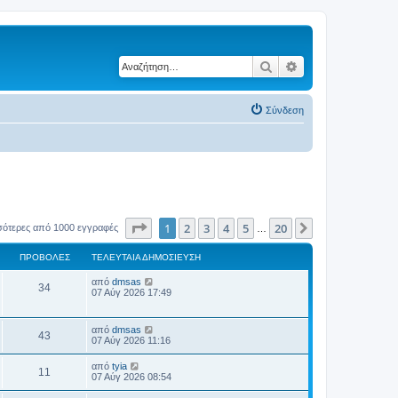
Αναζήτηση
Ειδική αναζήτηση
Σύνδεση
Σελίδα
1
από
20
1
2
3
4
5
20
Επόμενη
σότερες από 1000 εγγραφές
…
ΠΡΟΒΟΛΈΣ
ΤΕΛΕΥΤΑΊΑ ΔΗΜΟΣΊΕΥΣΗ
Τ
από
dmsas
Π
34
ε
07 Αύγ 2026 17:49
λ
ρ
ε
υ
Τ
από
dmsas
ο
Π
τ
43
ε
07 Αύγ 2026 11:16
α
λ
β
ί
ρ
ε
Τ
α
από
tyia
Π
11
υ
ε
δ
07 Αύγ 2026 08:54
ο
ο
τ
λ
η
α
ρ
ε
μ