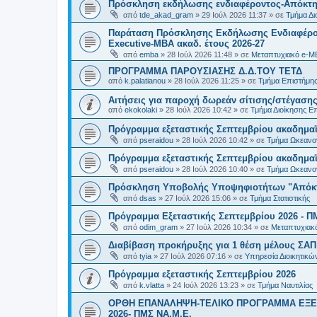
Πρόσκληση εκδήλωσης ενδιαφέροντος-Απόκτησ
από
tde_akad_gram
»
29 Ιούλ 2026 11:37
» σε
Τμήμα Δι
Παράταση Πρόσκλησης Εκδήλωσης Ενδιαφέρον
Executive-MBΑ ακαδ. έτους 2026-27
από
emba
»
28 Ιούλ 2026 11:48
» σε
Μεταπτυχιακό e-M
ΠΡΟΓΡΑΜΜΑ ΠΑΡΟΥΣΙΑΣΗΣ Δ.Δ.ΤΟΥ ΤΕΤΔ
από
k.palatianou
»
28 Ιούλ 2026 11:25
» σε
Τμήμα Επιστήμης
Αιτήσεις για παροχή δωρεάν σίτισης/στέγασης
από
ekokolaki
»
28 Ιούλ 2026 10:42
» σε
Τμήμα Διοίκησης Ε
Πρόγραμμα εξεταστικής Σεπτεμβρίου ακαδημαϊ
από
pseraidou
»
28 Ιούλ 2026 10:42
» σε
Τμήμα Ωκεανο
Πρόγραμμα εξεταστικής Σεπτεμβρίου ακαδημαϊ
από
pseraidou
»
28 Ιούλ 2026 10:40
» σε
Τμήμα Ωκεανο
Πρόσκληση Υποβολής Υποψηφιοτήτων "Απόκτη
από
dsas
»
27 Ιούλ 2026 15:06
» σε
Τμήμα Στατιστικής
Πρόγραμμα Εξεταστικής Σεπτεμβρίου 2026 - Π
από
odim_gram
»
27 Ιούλ 2026 10:34
» σε
Μεταπτυχιακ
Διαβίβαση προκήρυξης για 1 θέση μέλους ΣΑ
από
tyia
»
27 Ιούλ 2026 07:16
» σε
Υπηρεσία Διοικητικ
Πρόγραμμα εξεταστικής Σεπτεμβρίου 2026
από
k.vlatta
»
24 Ιούλ 2026 13:23
» σε
Τμήμα Ναυτιλίας
ΟΡΘΗ ΕΠΑΝΑΛΗΨΗ-ΤΕΛΙΚΟ ΠΡΟΓΡΑΜΜΑ ΕΞΕ
2026- ΠΜΣ ΝΑ.Μ.Ε.