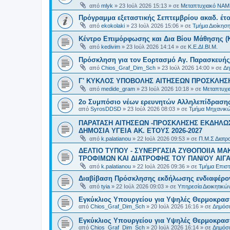
από
mlyk
»
23 Ιούλ 2026 15:13
» σε
Μεταπτυχιακό ΝΑΜ
Πρόγραμμα εξεταστικής Σεπτεμβρίου ακαδ. έτο
από
ekokolaki
»
23 Ιούλ 2026 15:06
» σε
Τμήμα Διοίκησ
Κέντρο Επιμόρφωσης και Δια Βίου Μάθησης (Κ.
από
kedivim
»
23 Ιούλ 2026 14:14
» σε
Κ.Ε.ΔΙ.ΒΙ.Μ.
Πρόσκληση για τον Εορτασμό Αγ. Παρασκευής
από
Chios_Graf_Dim_Sch
»
23 Ιούλ 2026 14:00
» σε
Δη
Γ' ΚΥΚΛΟΣ ΥΠΟΒΟΛΗΣ ΑΙΤΗΣΕΩΝ ΠΡΟΣΚΛΗΣΗ
από
medide_gram
»
23 Ιούλ 2026 10:18
» σε
Μεταπτυχι
2ο Συμπόσιο νέων ερευνητών Αλληλεπίδρασ
από
SyrosDDSD
»
23 Ιούλ 2026 08:03
» σε
Τμήμα Μηχανικώ
ΠΑΡΑΤΑΣΗ ΑΙΤΗΣΕΩΝ -ΠΡΟΣΚΛΗΣΗΣ ΕΚΔΗΛΩΣ
ΔΗΜΟΣΙΑ ΥΓΕΙΑ AK. ETOYΣ 2026-2027
από
k.palatianou
»
22 Ιούλ 2026 09:53
» σε
Π.Μ.Σ Διατρο
ΔΕΛΤΙΟ ΤΥΠΟΥ - ΣΥΝΕΡΓΑΣΙΑ ΖΥΘΟΠΟΙΙΑ Μ
ΤΡΟΦΙΜΩΝ ΚΑΙ ΔΙΑΤΡΟΦΗΣ ΤΟΥ ΠΑΝ/ΟΥ ΑΙΓΑ
από
k.palatianou
»
22 Ιούλ 2026 09:36
» σε
Τμήμα Επιστ
Διαβίβαση Πρόσκλησης εκδήλωσης ενδιαφέρο
από
tyia
»
22 Ιούλ 2026 09:03
» σε
Υπηρεσία Διοικητικ
Εγκύκλιος Υπουργείου για Υψηλές Θερμοκρασ
από
Chios_Graf_Dim_Sch
»
20 Ιούλ 2026 16:16
» σε
Δημόσι
Εγκύκλιος Υπουργείου για Υψηλές Θερμοκρασ
από
Chios_Graf_Dim_Sch
»
20 Ιούλ 2026 16:14
» σε
Δημόσι