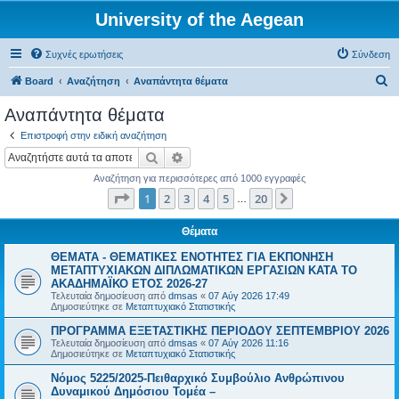
University of the Aegean
Συχνές ερωτήσεις
Σύνδεση
Α
Board
Αναζήτηση
Αναπάντητα θέματα
ν
Αναπάντητα θέματα
α
Επιστροφή στην ειδική αναζήτηση
ζ
Αναζήτηση
Ειδική αναζήτηση
ή
Αναζήτηση για περισσότερες από 1000 εγγραφές
τ
Σελίδα
1
από
20
1
2
3
4
5
20
Επόμενη
…
η
σ
Θέματα
η
ΘΕΜΑΤΑ - ΘΕΜΑΤΙΚΕΣ ΕΝΟΤΗΤΕΣ ΓΙΑ ΕΚΠΟΝΗΣΗ
ΜΕΤΑΠΤΥΧΙΑΚΩΝ ΔΙΠΛΩΜΑΤΙΚΩΝ ΕΡΓΑΣΙΩΝ ΚΑΤΑ ΤΟ
ΑΚΑΔΗΜΑΪΚΟ ΕΤΟΣ 2026-27
Τελευταία δημοσίευση από
dmsas
«
07 Αύγ 2026 17:49
Δημοσιεύτηκε σε
Μεταπτυχιακό Στατιστικής
ΠΡΟΓΡΑΜΜΑ ΕΞΕΤΑΣΤΙΚΗΣ ΠΕΡΙΟΔΟΥ ΣΕΠΤΕΜΒΡΙΟΥ 2026
Τελευταία δημοσίευση από
dmsas
«
07 Αύγ 2026 11:16
Δημοσιεύτηκε σε
Μεταπτυχιακό Στατιστικής
Νόμος 5225/2025-Πειθαρχικό Συμβούλιο Ανθρώπινου
Δυναμικού Δημόσιου Τομέα –