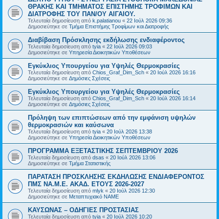
ΘΡΑΚΗΣ ΚΑΙ ΤΜΗΜΑΤΟΣ ΕΠΙΣΤΗΜΗΣ ΤΡΟΦΙΜΩΝ ΚΑΙ
ΔΙΑΤΡΟΦΗΣ ΤΟΥ ΠΑΝ/ΟΥ ΑΙΓΑΙΟΥ.
Τελευταία δημοσίευση από
k.palatianou
«
22 Ιούλ 2026 09:36
Δημοσιεύτηκε σε
Τμήμα Επιστήμης Τροφίμων και Διατροφής
Διαβίβαση Πρόσκλησης εκδήλωσης ενδιαφέροντος
Τελευταία δημοσίευση από
tyia
«
22 Ιούλ 2026 09:03
Δημοσιεύτηκε σε
Υπηρεσία Διοικητικών Υποθέσεων
Εγκύκλιος Υπουργείου για Υψηλές Θερμοκρασίες
Τελευταία δημοσίευση από
Chios_Graf_Dim_Sch
«
20 Ιούλ 2026 16:16
Δημοσιεύτηκε σε
Δημόσιες Σχέσεις
Εγκύκλιος Υπουργείου για Υψηλές Θερμοκρασίες
Τελευταία δημοσίευση από
Chios_Graf_Dim_Sch
«
20 Ιούλ 2026 16:14
Δημοσιεύτηκε σε
Δημόσιες Σχέσεις
Πρόληψη των επιπτώσεων από την εμφάνιση υψηλών
θερμοκρασιών και καύσωνα
Τελευταία δημοσίευση από
tyia
«
20 Ιούλ 2026 13:38
Δημοσιεύτηκε σε
Υπηρεσία Διοικητικών Υποθέσεων
ΠΡΟΓΡΑΜΜΑ ΕΞΕΤΑΣΤΙΚΗΣ ΣΕΠΤΕΜΒΡΙΟΥ 2026
Τελευταία δημοσίευση από
dsas
«
20 Ιούλ 2026 13:06
Δημοσιεύτηκε σε
Τμήμα Στατιστικής
ΠΑΡΑΤΑΣΗ ΠΡΟΣΚΛΗΣΗΣ ΕΚΔΗΛΩΣΗΣ ΕΝΔΙΑΦΕΡΟΝΤΟΣ
ΠΜΣ ΝΑ.Μ.Ε. ΑΚΑΔ. ΕΤΟΥΣ 2026-2027
Τελευταία δημοσίευση από
mlyk
«
20 Ιούλ 2026 12:30
Δημοσιεύτηκε σε
Μεταπτυχιακό ΝΑΜΕ
ΚΑΥΣΩΝΑΣ – ΟΔΗΓΙΕΣ ΠΡΟΣΤΑΣΙΑΣ
Τελευταία δημοσίευση από
tyia
«
20 Ιούλ 2026 10:20