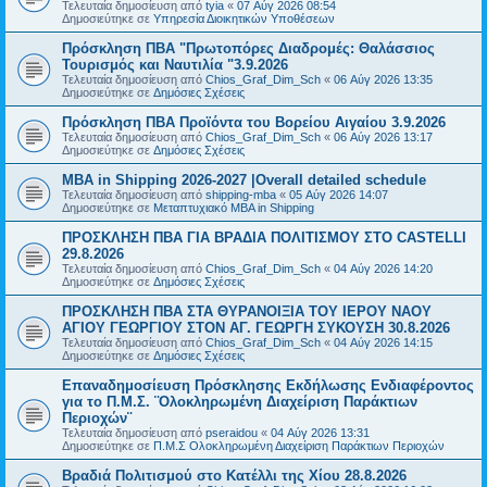
Τελευταία δημοσίευση από
tyia
«
07 Αύγ 2026 08:54
Δημοσιεύτηκε σε
Υπηρεσία Διοικητικών Υποθέσεων
Πρόσκληση ΠΒΑ "Πρωτοπόρες Διαδρομές: Θαλάσσιος
Τουρισμός και Ναυτιλία "3.9.2026
Τελευταία δημοσίευση από
Chios_Graf_Dim_Sch
«
06 Αύγ 2026 13:35
Δημοσιεύτηκε σε
Δημόσιες Σχέσεις
Πρόσκληση ΠΒΑ Προϊόντα του Βορείου Αιγαίου 3.9.2026
Τελευταία δημοσίευση από
Chios_Graf_Dim_Sch
«
06 Αύγ 2026 13:17
Δημοσιεύτηκε σε
Δημόσιες Σχέσεις
MBA in Shipping 2026-2027 |Overall detailed schedule
Τελευταία δημοσίευση από
shipping-mba
«
05 Αύγ 2026 14:07
Δημοσιεύτηκε σε
Μεταπτυχιακό MBA in Shipping
ΠΡΟΣΚΛΗΣΗ ΠΒΑ ΓΙΑ ΒΡΑΔΙΑ ΠΟΛΙΤΙΣΜΟΥ ΣΤΟ CASTELLI
29.8.2026
Τελευταία δημοσίευση από
Chios_Graf_Dim_Sch
«
04 Αύγ 2026 14:20
Δημοσιεύτηκε σε
Δημόσιες Σχέσεις
ΠΡΟΣΚΛΗΣΗ ΠΒΑ ΣΤΑ ΘΥΡΑΝΟΙΞΙΑ ΤΟΥ ΙΕΡΟΥ ΝΑΟΥ
ΑΓΙΟΥ ΓΕΩΡΓΙΟΥ ΣΤΟΝ ΑΓ. ΓΕΩΡΓΗ ΣΥΚΟΥΣΗ 30.8.2026
Τελευταία δημοσίευση από
Chios_Graf_Dim_Sch
«
04 Αύγ 2026 14:15
Δημοσιεύτηκε σε
Δημόσιες Σχέσεις
Επαναδημοσίευση Πρόσκλησης Εκδήλωσης Ενδιαφέροντος
για το Π.Μ.Σ. ¨Ολοκληρωμένη Διαχείριση Παράκτιων
Περιοχών¨
Τελευταία δημοσίευση από
pseraidou
«
04 Αύγ 2026 13:31
Δημοσιεύτηκε σε
Π.Μ.Σ Ολοκληρωμένη Διαχείριση Παράκτιων Περιοχών
Βραδιά Πολιτισμού στο Κατέλλι της Χίου 28.8.2026