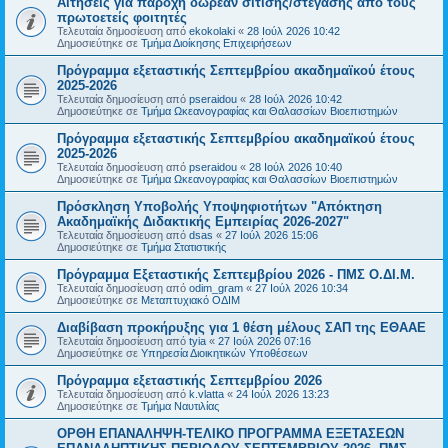
Αιτήσεις για παροχή δωρεάν σίτισης/στέγασης από τους
πρωτοετείς φοιτητές
Τελευταία δημοσίευση από
ekokolaki
«
28 Ιούλ 2026 10:42
Δημοσιεύτηκε σε
Τμήμα Διοίκησης Επιχειρήσεων
Πρόγραμμα εξεταστικής Σεπτεμβρίου ακαδημαϊκού έτους
2025-2026
Τελευταία δημοσίευση από
pseraidou
«
28 Ιούλ 2026 10:42
Δημοσιεύτηκε σε
Τμήμα Ωκεανογραφίας και Θαλασσίων Βιοεπιστημών
Πρόγραμμα εξεταστικής Σεπτεμβρίου ακαδημαϊκού έτους
2025-2026
Τελευταία δημοσίευση από
pseraidou
«
28 Ιούλ 2026 10:40
Δημοσιεύτηκε σε
Τμήμα Ωκεανογραφίας και Θαλασσίων Βιοεπιστημών
Πρόσκληση Υποβολής Υποψηφιοτήτων "Απόκτηση
Ακαδημαϊκής Διδακτικής Εμπειρίας 2026-2027"
Τελευταία δημοσίευση από
dsas
«
27 Ιούλ 2026 15:06
Δημοσιεύτηκε σε
Τμήμα Στατιστικής
Πρόγραμμα Εξεταστικής Σεπτεμβρίου 2026 - ΠΜΣ Ο.ΔΙ.Μ.
Τελευταία δημοσίευση από
odim_gram
«
27 Ιούλ 2026 10:34
Δημοσιεύτηκε σε
Μεταπτυχιακό ΟΔΙΜ
Διαβίβαση προκήρυξης για 1 θέση μέλους ΣΑΠ της ΕΘΑΑΕ
Τελευταία δημοσίευση από
tyia
«
27 Ιούλ 2026 07:16
Δημοσιεύτηκε σε
Υπηρεσία Διοικητικών Υποθέσεων
Πρόγραμμα εξεταστικής Σεπτεμβρίου 2026
Τελευταία δημοσίευση από
k.vlatta
«
24 Ιούλ 2026 13:23
Δημοσιεύτηκε σε
Τμήμα Ναυτιλίας
ΟΡΘΗ ΕΠΑΝΑΛΗΨΗ-ΤΕΛΙΚΟ ΠΡΟΓΡΑΜΜΑ ΕΞΕΤΑΣΕΩΝ