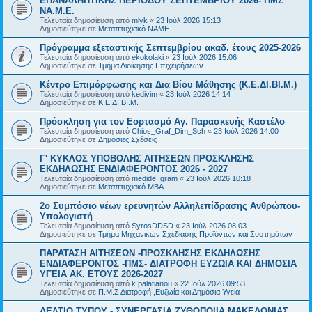
ΕΠΑΝΑΛΗΠΤΙΚΗΣ ΠΕΡΙΟΔΟΥ ΣΕΠΤΕΜΒΡΙΟΥ 2026- ΠΜΣ
ΝΑ.Μ.Ε.
Τελευταία δημοσίευση από
mlyk
«
23 Ιούλ 2026 15:13
Δημοσιεύτηκε σε
Μεταπτυχιακό ΝΑΜΕ
Πρόγραμμα εξεταστικής Σεπτεμβρίου ακαδ. έτους 2025-2026
Τελευταία δημοσίευση από
ekokolaki
«
23 Ιούλ 2026 15:06
Δημοσιεύτηκε σε
Τμήμα Διοίκησης Επιχειρήσεων
Κέντρο Επιμόρφωσης και Δια Βίου Μάθησης (Κ.Ε.ΔΙ.ΒΙ.Μ.)
Τελευταία δημοσίευση από
kedivim
«
23 Ιούλ 2026 14:14
Δημοσιεύτηκε σε
Κ.Ε.ΔΙ.ΒΙ.Μ.
Πρόσκληση για τον Εορτασμό Αγ. Παρασκευής Καστέλο
Τελευταία δημοσίευση από
Chios_Graf_Dim_Sch
«
23 Ιούλ 2026 14:00
Δημοσιεύτηκε σε
Δημόσιες Σχέσεις
Γ' ΚΥΚΛΟΣ ΥΠΟΒΟΛΗΣ ΑΙΤΗΣΕΩΝ ΠΡΟΣΚΛΗΣΗΣ
ΕΚΔΗΛΩΣΗΣ ΕΝΔΙΑΦΕΡΟΝΤΟΣ 2026 - 2027
Τελευταία δημοσίευση από
medide_gram
«
23 Ιούλ 2026 10:18
Δημοσιεύτηκε σε
Μεταπτυχιακό MBA
2ο Συμπόσιο νέων ερευνητών Αλληλεπίδρασης Ανθρώπου-
Υπολογιστή
Τελευταία δημοσίευση από
SyrosDDSD
«
23 Ιούλ 2026 08:03
Δημοσιεύτηκε σε
Τμήμα Μηχανικών Σχεδίασης Προϊόντων και Συστημάτων
ΠΑΡΑΤΑΣΗ ΑΙΤΗΣΕΩΝ -ΠΡΟΣΚΛΗΣΗΣ ΕΚΔΗΛΩΣΗΣ
ΕΝΔΙΑΦΕΡΟΝΤΟΣ -ΠΜΣ- ΔΙΑΤΡΟΦΗ ΕΥΖΩΙΑ ΚΑΙ ΔΗΜΟΣΙΑ
ΥΓΕΙΑ AK. ETOYΣ 2026-2027
Τελευταία δημοσίευση από
k.palatianou
«
22 Ιούλ 2026 09:53
Δημοσιεύτηκε σε
Π.Μ.Σ Διατροφή ,Ευζωία και Δημόσια Υγεία
ΔΕΛΤΙΟ ΤΥΠΟΥ - ΣΥΝΕΡΓΑΣΙΑ ΖΥΘΟΠΟΙΙΑ ΜΑΚΕΔΟΝΙΑΣ