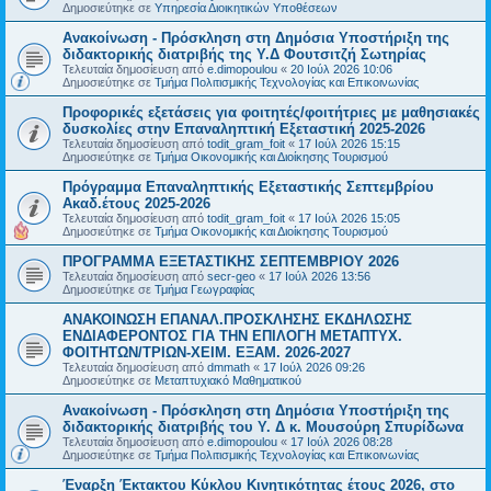
Δημοσιεύτηκε σε
Υπηρεσία Διοικητικών Υποθέσεων
Ανακοίνωση - Πρόσκληση στη Δημόσια Υποστήριξη της
διδακτορικής διατριβής της Υ.Δ Φουτσιτζή Σωτηρίας
Τελευταία δημοσίευση από
e.dimopoulou
«
20 Ιούλ 2026 10:06
Δημοσιεύτηκε σε
Τμήμα Πολιτισμικής Τεχνολογίας και Επικοινωνίας
Προφορικές εξετάσεις για φοιτητές/φοιτήτριες με μαθησιακές
δυσκολίες στην Επαναληπτική Εξεταστική 2025-2026
Τελευταία δημοσίευση από
todit_gram_foit
«
17 Ιούλ 2026 15:15
Δημοσιεύτηκε σε
Τμήμα Οικονομικής και Διοίκησης Τουρισμού
Πρόγραμμα Επαναληπτικής Εξεταστικής Σεπτεμβρίου
Ακαδ.έτους 2025-2026
Τελευταία δημοσίευση από
todit_gram_foit
«
17 Ιούλ 2026 15:05
Δημοσιεύτηκε σε
Τμήμα Οικονομικής και Διοίκησης Τουρισμού
ΠΡΟΓΡΑΜΜΑ ΕΞΕΤΑΣΤΙΚΗΣ ΣΕΠΤΕΜΒΡΙΟΥ 2026
Τελευταία δημοσίευση από
secr-geo
«
17 Ιούλ 2026 13:56
Δημοσιεύτηκε σε
Τμήμα Γεωγραφίας
ΑΝΑΚΟΙΝΩΣΗ ΕΠΑΝΑΛ.ΠΡΟΣΚΛΗΣΗΣ ΕΚΔΗΛΩΣΗΣ
ΕΝΔΙΑΦΕΡΟΝΤΟΣ ΓΙΑ ΤΗΝ ΕΠΙΛΟΓΗ ΜΕΤΑΠΤΥΧ.
ΦΟΙΤΗΤΩΝ/ΤΡΙΩΝ-ΧΕΙΜ. ΕΞΑΜ. 2026-2027
Τελευταία δημοσίευση από
dmmath
«
17 Ιούλ 2026 09:26
Δημοσιεύτηκε σε
Μεταπτυχιακό Μαθηματικού
Ανακοίνωση - Πρόσκληση στη Δημόσια Υποστήριξη της
διδακτορικής διατριβής του Υ. Δ κ. Μουσούρη Σπυρίδωνα
Τελευταία δημοσίευση από
e.dimopoulou
«
17 Ιούλ 2026 08:28
Δημοσιεύτηκε σε
Τμήμα Πολιτισμικής Τεχνολογίας και Επικοινωνίας
Έναρξη Έκτακτου Κύκλου Κινητικότητας έτους 2026, στο