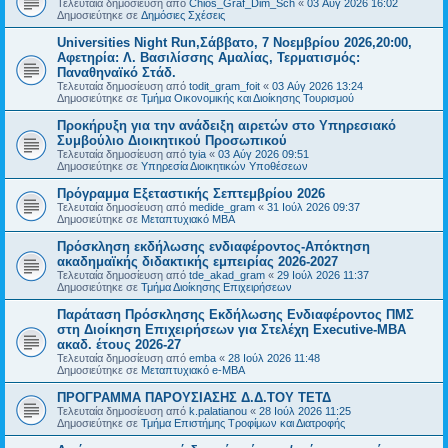
Τελευταία δημοσίευση από
Chios_Graf_Dim_Sch
«
03 Αύγ 2026 16:02
Δημοσιεύτηκε σε
Δημόσιες Σχέσεις
Universities Night Run,Σάββατο, 7 Νοεμβρίου 2026,20:00,
Αφετηρία: Λ. Βασιλίσσης Αμαλίας, Τερματισμός:
Παναθηναϊκό Στάδ.
Τελευταία δημοσίευση από
todit_gram_foit
«
03 Αύγ 2026 13:24
Δημοσιεύτηκε σε
Τμήμα Οικονομικής και Διοίκησης Τουρισμού
Προκήρυξη για την ανάδειξη αιρετών στο Υπηρεσιακό
Συμβούλιο Διοικητικού Προσωπικού
Τελευταία δημοσίευση από
tyia
«
03 Αύγ 2026 09:51
Δημοσιεύτηκε σε
Υπηρεσία Διοικητικών Υποθέσεων
Πρόγραμμα Εξεταστικής Σεπτεμβρίου 2026
Τελευταία δημοσίευση από
medide_gram
«
31 Ιούλ 2026 09:37
Δημοσιεύτηκε σε
Μεταπτυχιακό MBA
Πρόσκληση εκδήλωσης ενδιαφέροντος-Απόκτηση
ακαδημαϊκής διδακτικής εμπειρίας 2026-2027
Τελευταία δημοσίευση από
tde_akad_gram
«
29 Ιούλ 2026 11:37
Δημοσιεύτηκε σε
Τμήμα Διοίκησης Επιχειρήσεων
Παράταση Πρόσκλησης Εκδήλωσης Ενδιαφέροντος ΠΜΣ
στη Διοίκηση Επιχειρήσεων για Στελέχη Executive-MBΑ
ακαδ. έτους 2026-27
Τελευταία δημοσίευση από
emba
«
28 Ιούλ 2026 11:48
Δημοσιεύτηκε σε
Μεταπτυχιακό e-MBA
ΠΡΟΓΡΑΜΜΑ ΠΑΡΟΥΣΙΑΣΗΣ Δ.Δ.ΤΟΥ ΤΕΤΔ
Τελευταία δημοσίευση από
k.palatianou
«
28 Ιούλ 2026 11:25
Δημοσιεύτηκε σε
Τμήμα Επιστήμης Τροφίμων και Διατροφής