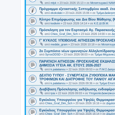
από
mlyk
»
23 Ιούλ 2026 15:13
» σε
Μεταπτυχιακό ΝΑΜ
Πρόγραμμα εξεταστικής Σεπτεμβρίου ακαδ. έτο
από
ekokolaki
»
23 Ιούλ 2026 15:06
» σε
Τμήμα Διοίκησ
Κέντρο Επιμόρφωσης και Δια Βίου Μάθησης (Κ.
από
kedivim
»
23 Ιούλ 2026 14:14
» σε
Κ.Ε.ΔΙ.ΒΙ.Μ.
Πρόσκληση για τον Εορτασμό Αγ. Παρασκευής
από
Chios_Graf_Dim_Sch
»
23 Ιούλ 2026 14:00
» σε
Δη
Γ' ΚΥΚΛΟΣ ΥΠΟΒΟΛΗΣ ΑΙΤΗΣΕΩΝ ΠΡΟΣΚΛΗΣΗ
από
medide_gram
»
23 Ιούλ 2026 10:18
» σε
Μεταπτυχι
2ο Συμπόσιο νέων ερευνητών Αλληλεπίδρασ
από
SyrosDDSD
»
23 Ιούλ 2026 08:03
» σε
Τμήμα Μηχανικώ
ΠΑΡΑΤΑΣΗ ΑΙΤΗΣΕΩΝ -ΠΡΟΣΚΛΗΣΗΣ ΕΚΔΗΛΩΣ
ΔΗΜΟΣΙΑ ΥΓΕΙΑ AK. ETOYΣ 2026-2027
από
k.palatianou
»
22 Ιούλ 2026 09:53
» σε
Π.Μ.Σ Διατρο
ΔΕΛΤΙΟ ΤΥΠΟΥ - ΣΥΝΕΡΓΑΣΙΑ ΖΥΘΟΠΟΙΙΑ Μ
ΤΡΟΦΙΜΩΝ ΚΑΙ ΔΙΑΤΡΟΦΗΣ ΤΟΥ ΠΑΝ/ΟΥ ΑΙΓΑ
από
k.palatianou
»
22 Ιούλ 2026 09:36
» σε
Τμήμα Επιστ
Διαβίβαση Πρόσκλησης εκδήλωσης ενδιαφέρο
από
tyia
»
22 Ιούλ 2026 09:03
» σε
Υπηρεσία Διοικητικ
Εγκύκλιος Υπουργείου για Υψηλές Θερμοκρασ
από
Chios_Graf_Dim_Sch
»
20 Ιούλ 2026 16:16
» σε
Δημόσι
Εγκύκλιος Υπουργείου για Υψηλές Θερμοκρασ
από
Chios_Graf_Dim_Sch
»
20 Ιούλ 2026 16:14
» σε
Δημόσι