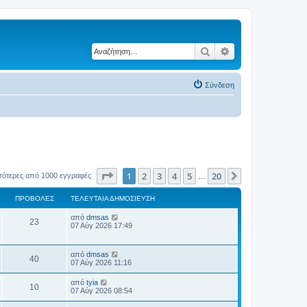
Αναζήτηση
Ειδική αναζήτηση
Σύνδεση
Σελίδα
1
από
20
1
2
3
4
5
20
Επόμενη
σότερες από 1000 εγγραφές
…
ΠΡΟΒΟΛΈΣ
ΤΕΛΕΥΤΑΊΑ ΔΗΜΟΣΊΕΥΣΗ
Τ
από
dmsas
Π
23
ε
07 Αύγ 2026 17:49
λ
ρ
ε
υ
Τ
από
dmsas
ο
Π
τ
40
ε
07 Αύγ 2026 11:16
α
λ
β
ί
ρ
ε
Τ
α
από
tyia
Π
10
υ
ε
δ
07 Αύγ 2026 08:54
ο
ο
τ
λ
η
α
ρ
ε
μ