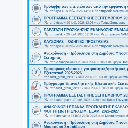
Πρόληψη των επιπτώσεων από την εμφάνιση 
από
tyia
»
20 Ιούλ 2026 13:38
» σε
Υπηρεσία Διοικητικ
ΠΡΟΓΡΑΜΜΑ ΕΞΕΤΑΣΤΙΚΗΣ ΣΕΠΤΕΜΒΡΙΟΥ 20
από
dsas
»
20 Ιούλ 2026 13:06
» σε
Τμήμα Στατιστικής
ΠΑΡΑΤΑΣΗ ΠΡΟΣΚΛΗΣΗΣ ΕΚΔΗΛΩΣΗΣ ΕΝΔΙΑΦΕ
από
mlyk
»
20 Ιούλ 2026 12:30
» σε
Μεταπτυχιακό ΝΑΜ
ΚΑΥΣΩΝΑΣ – ΟΔΗΓΙΕΣ ΠΡΟΣΤΑΣΙΑΣ
από
tyia
»
20 Ιούλ 2026 10:20
» σε
Υπηρεσία Διοικητικ
Ανακοίνωση - Πρόσκληση στη Δημόσια Υποστήρ
Σωτηρίας
από
e.dimopoulou
»
20 Ιούλ 2026 10:06
» σε
Τμήμα Πολι
Προφορικές εξετάσεις για φοιτητές/φοιτήτριε
Εξεταστική 2025-2026
από
todit_gram_foit
»
17 Ιούλ 2026 15:15
» σε
Τμήμα Οικονομ
Πρόγραμμα Επαναληπτικής Εξεταστικής Σεπτε
από
todit_gram_foit
»
17 Ιούλ 2026 15:05
» σε
Τμήμα Οικ
ΠΡΟΓΡΑΜΜΑ ΕΞΕΤΑΣΤΙΚΗΣ ΣΕΠΤΕΜΒΡΙΟΥ 20
από
secr-geo
»
17 Ιούλ 2026 13:56
» σε
Τμήμα Γεωγραφ
ΑΝΑΚΟΙΝΩΣΗ ΕΠΑΝΑΛ.ΠΡΟΣΚΛΗΣΗΣ ΕΚΔΗΛΩΣ
ΦΟΙΤΗΤΩΝ/ΤΡΙΩΝ-ΧΕΙΜ. ΕΞΑΜ. 2026-2027
από
dmmath
»
17 Ιούλ 2026 09:26
» σε
Μεταπτυχιακό Μ
Ανακοίνωση - Πρόσκληση στη Δημόσια Υποστήρι
Μουσούρη Σπυρίδωνα