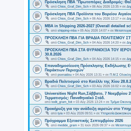
Πρόσκληση ΠΒΑ "Πρωτοπόρες Διαδρομές: Θαλά
από
Chios_Graf_Dim_Sch
»
06 Αύγ 2026 13:35
» σε
Δη
Πρόσκληση ΠΒΑ Προϊόντα του Βορείου Αιγαίου
από
Chios_Graf_Dim_Sch
»
06 Αύγ 2026 13:17
» σε
Δη
MBA in Shipping 2026-2027 |Overall detailed s
από
shipping-mba
»
05 Αύγ 2026 14:07
» σε
Μεταπτυχια
ΠΡΟΣΚΛΗΣΗ ΠΒΑ ΓΙΑ ΒΡΑΔΙΑ ΠΟΛΙΤΙΣΜΟΥ ΣΤΟ
από
Chios_Graf_Dim_Sch
»
04 Αύγ 2026 14:20
» σε
Δη
ΠΡΟΣΚΛΗΣΗ ΠΒΑ ΣΤΑ ΘΥΡΑΝΟΙΞΙΑ ΤΟΥ ΙΕΡΟ
30.8.2026
από
Chios_Graf_Dim_Sch
»
04 Αύγ 2026 14:15
» σε
Δη
Επαναδημοσίευση Πρόσκλησης Εκδήλωσης Ενδι
Παράκτιων Περιοχών¨
από
pseraidou
»
04 Αύγ 2026 13:31
» σε
Π.Μ.Σ Ολοκληρ
Βραδιά Πολιτισμού στο Κατέλλι της Χίου 28.8.
από
Chios_Graf_Dim_Sch
»
03 Αύγ 2026 16:02
» σε
Δη
Universities Night Run,Σάββατο, 7 Νοεμβρίου 2
Τερματισμός: Παναθηναϊκό Στάδ.
από
todit_gram_foit
»
03 Αύγ 2026 13:24
» σε
Τμήμα Οικονομ
Προκήρυξη για την ανάδειξη αιρετών στο Υπη
από
tyia
»
03 Αύγ 2026 09:51
» σε
Υπηρεσία Διοικητικ
Πρόγραμμα Εξεταστικής Σεπτεμβρίου 2026
από
medide_gram
»
31 Ιούλ 2026 09:37
» σε
Μεταπτυχι