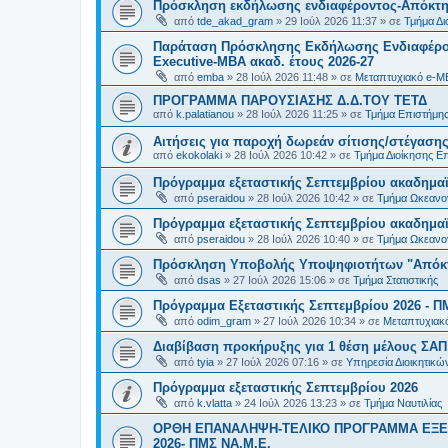
Πρόσκληση εκδήλωσης ενδιαφέροντος-Απόκτησ
από
tde_akad_gram
»
29 Ιούλ 2026 11:37
» σε
Τμήμα Δι
Παράταση Πρόσκλησης Εκδήλωσης Ενδιαφέρον
Executive-MBΑ ακαδ. έτους 2026-27
από
emba
»
28 Ιούλ 2026 11:48
» σε
Μεταπτυχιακό e-M
ΠΡΟΓΡΑΜΜΑ ΠΑΡΟΥΣΙΑΣΗΣ Δ.Δ.ΤΟΥ ΤΕΤΔ
από
k.palatianou
»
28 Ιούλ 2026 11:25
» σε
Τμήμα Επιστήμης
Αιτήσεις για παροχή δωρεάν σίτισης/στέγασης
από
ekokolaki
»
28 Ιούλ 2026 10:42
» σε
Τμήμα Διοίκησης Ε
Πρόγραμμα εξεταστικής Σεπτεμβρίου ακαδημαϊ
από
pseraidou
»
28 Ιούλ 2026 10:42
» σε
Τμήμα Ωκεανο
Πρόγραμμα εξεταστικής Σεπτεμβρίου ακαδημαϊ
από
pseraidou
»
28 Ιούλ 2026 10:40
» σε
Τμήμα Ωκεανο
Πρόσκληση Υποβολής Υποψηφιοτήτων "Απόκτη
από
dsas
»
27 Ιούλ 2026 15:06
» σε
Τμήμα Στατιστικής
Πρόγραμμα Εξεταστικής Σεπτεμβρίου 2026 - Π
από
odim_gram
»
27 Ιούλ 2026 10:34
» σε
Μεταπτυχιακ
Διαβίβαση προκήρυξης για 1 θέση μέλους ΣΑ
από
tyia
»
27 Ιούλ 2026 07:16
» σε
Υπηρεσία Διοικητικ
Πρόγραμμα εξεταστικής Σεπτεμβρίου 2026
από
k.vlatta
»
24 Ιούλ 2026 13:23
» σε
Τμήμα Ναυτιλίας
ΟΡΘΗ ΕΠΑΝΑΛΗΨΗ-ΤΕΛΙΚΟ ΠΡΟΓΡΑΜΜΑ ΕΞΕ
2026- ΠΜΣ ΝΑ.Μ.Ε.