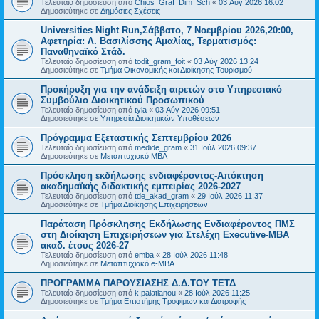
Τελευταία δημοσίευση από
Chios_Graf_Dim_Sch
«
03 Αύγ 2026 16:02
Δημοσιεύτηκε σε
Δημόσιες Σχέσεις
Universities Night Run,Σάββατο, 7 Νοεμβρίου 2026,20:00,
Αφετηρία: Λ. Βασιλίσσης Αμαλίας, Τερματισμός:
Παναθηναϊκό Στάδ.
Τελευταία δημοσίευση από
todit_gram_foit
«
03 Αύγ 2026 13:24
Δημοσιεύτηκε σε
Τμήμα Οικονομικής και Διοίκησης Τουρισμού
Προκήρυξη για την ανάδειξη αιρετών στο Υπηρεσιακό
Συμβούλιο Διοικητικού Προσωπικού
Τελευταία δημοσίευση από
tyia
«
03 Αύγ 2026 09:51
Δημοσιεύτηκε σε
Υπηρεσία Διοικητικών Υποθέσεων
Πρόγραμμα Εξεταστικής Σεπτεμβρίου 2026
Τελευταία δημοσίευση από
medide_gram
«
31 Ιούλ 2026 09:37
Δημοσιεύτηκε σε
Μεταπτυχιακό MBA
Πρόσκληση εκδήλωσης ενδιαφέροντος-Απόκτηση
ακαδημαϊκής διδακτικής εμπειρίας 2026-2027
Τελευταία δημοσίευση από
tde_akad_gram
«
29 Ιούλ 2026 11:37
Δημοσιεύτηκε σε
Τμήμα Διοίκησης Επιχειρήσεων
Παράταση Πρόσκλησης Εκδήλωσης Ενδιαφέροντος ΠΜΣ
στη Διοίκηση Επιχειρήσεων για Στελέχη Executive-MBΑ
ακαδ. έτους 2026-27
Τελευταία δημοσίευση από
emba
«
28 Ιούλ 2026 11:48
Δημοσιεύτηκε σε
Μεταπτυχιακό e-MBA
ΠΡΟΓΡΑΜΜΑ ΠΑΡΟΥΣΙΑΣΗΣ Δ.Δ.ΤΟΥ ΤΕΤΔ
Τελευταία δημοσίευση από
k.palatianou
«
28 Ιούλ 2026 11:25
Δημοσιεύτηκε σε
Τμήμα Επιστήμης Τροφίμων και Διατροφής