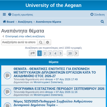
University of the Aegean
Συχνές ερωτήσεις
Σύνδεση
Α
Board
Αναζήτηση
Αναπάντητα θέματα
ν
Αναπάντητα θέματα
α
Επιστροφή στην ειδική αναζήτηση
ζ
Αναζήτηση
Ειδική αναζήτηση
ή
Αναζήτηση για περισσότερες από 1000 εγγραφές
τ
Σελίδα
1
από
20
1
2
3
4
5
20
Επόμενη
…
η
σ
Θέματα
η
ΘΕΜΑΤΑ - ΘΕΜΑΤΙΚΕΣ ΕΝΟΤΗΤΕΣ ΓΙΑ ΕΚΠΟΝΗΣΗ
ΜΕΤΑΠΤΥΧΙΑΚΩΝ ΔΙΠΛΩΜΑΤΙΚΩΝ ΕΡΓΑΣΙΩΝ ΚΑΤΑ ΤΟ
ΑΚΑΔΗΜΑΪΚΟ ΕΤΟΣ 2026-27
Τελευταία δημοσίευση από
dmsas
«
07 Αύγ 2026 17:49
Δημοσιεύτηκε σε
Μεταπτυχιακό Στατιστικής
ΠΡΟΓΡΑΜΜΑ ΕΞΕΤΑΣΤΙΚΗΣ ΠΕΡΙΟΔΟΥ ΣΕΠΤΕΜΒΡΙΟΥ 2026
Τελευταία δημοσίευση από
dmsas
«
07 Αύγ 2026 11:16
Δημοσιεύτηκε σε
Μεταπτυχιακό Στατιστικής
Νόμος 5225/2025-Πειθαρχικό Συμβούλιο Ανθρώπινου
Δυναμικού Δημόσιου Τομέα –