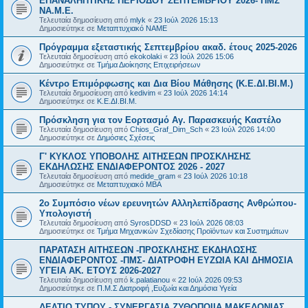
ΕΠΑΝΑΛΗΠΤΙΚΗΣ ΠΕΡΙΟΔΟΥ ΣΕΠΤΕΜΒΡΙΟΥ 2026- ΠΜΣ
ΝΑ.Μ.Ε.
Τελευταία δημοσίευση από
mlyk
«
23 Ιούλ 2026 15:13
Δημοσιεύτηκε σε
Μεταπτυχιακό ΝΑΜΕ
Πρόγραμμα εξεταστικής Σεπτεμβρίου ακαδ. έτους 2025-2026
Τελευταία δημοσίευση από
ekokolaki
«
23 Ιούλ 2026 15:06
Δημοσιεύτηκε σε
Τμήμα Διοίκησης Επιχειρήσεων
Κέντρο Επιμόρφωσης και Δια Βίου Μάθησης (Κ.Ε.ΔΙ.ΒΙ.Μ.)
Τελευταία δημοσίευση από
kedivim
«
23 Ιούλ 2026 14:14
Δημοσιεύτηκε σε
Κ.Ε.ΔΙ.ΒΙ.Μ.
Πρόσκληση για τον Εορτασμό Αγ. Παρασκευής Καστέλο
Τελευταία δημοσίευση από
Chios_Graf_Dim_Sch
«
23 Ιούλ 2026 14:00
Δημοσιεύτηκε σε
Δημόσιες Σχέσεις
Γ' ΚΥΚΛΟΣ ΥΠΟΒΟΛΗΣ ΑΙΤΗΣΕΩΝ ΠΡΟΣΚΛΗΣΗΣ
ΕΚΔΗΛΩΣΗΣ ΕΝΔΙΑΦΕΡΟΝΤΟΣ 2026 - 2027
Τελευταία δημοσίευση από
medide_gram
«
23 Ιούλ 2026 10:18
Δημοσιεύτηκε σε
Μεταπτυχιακό MBA
2ο Συμπόσιο νέων ερευνητών Αλληλεπίδρασης Ανθρώπου-
Υπολογιστή
Τελευταία δημοσίευση από
SyrosDDSD
«
23 Ιούλ 2026 08:03
Δημοσιεύτηκε σε
Τμήμα Μηχανικών Σχεδίασης Προϊόντων και Συστημάτων
ΠΑΡΑΤΑΣΗ ΑΙΤΗΣΕΩΝ -ΠΡΟΣΚΛΗΣΗΣ ΕΚΔΗΛΩΣΗΣ
ΕΝΔΙΑΦΕΡΟΝΤΟΣ -ΠΜΣ- ΔΙΑΤΡΟΦΗ ΕΥΖΩΙΑ ΚΑΙ ΔΗΜΟΣΙΑ
ΥΓΕΙΑ AK. ETOYΣ 2026-2027
Τελευταία δημοσίευση από
k.palatianou
«
22 Ιούλ 2026 09:53
Δημοσιεύτηκε σε
Π.Μ.Σ Διατροφή ,Ευζωία και Δημόσια Υγεία
ΔΕΛΤΙΟ ΤΥΠΟΥ - ΣΥΝΕΡΓΑΣΙΑ ΖΥΘΟΠΟΙΙΑ ΜΑΚΕΔΟΝΙΑΣ