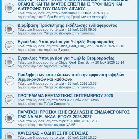
ΘΡΑΚΗΣ ΚΑΙ ΤΜΗΜΑΤΟΣ ΕΠΙΣΤΗΜΗΣ ΤΡΟΦΙΜΩΝ ΚΑΙ
ΔΙΑΤΡΟΦΗΣ ΤΟΥ ΠΑΝ/ΟΥ ΑΙΓΑΙΟΥ.
Τελευταία δημοσίευση από
k.palatianou
«
22 Ιούλ 2026 09:36
Δημοσιεύτηκε σε
Τμήμα Επιστήμης Τροφίμων και Διατροφής
Διαβίβαση Πρόσκλησης εκδήλωσης ενδιαφέροντος
Τελευταία δημοσίευση από
tyia
«
22 Ιούλ 2026 09:03
Δημοσιεύτηκε σε
Υπηρεσία Διοικητικών Υποθέσεων
Εγκύκλιος Υπουργείου για Υψηλές Θερμοκρασίες
Τελευταία δημοσίευση από
Chios_Graf_Dim_Sch
«
20 Ιούλ 2026 16:16
Δημοσιεύτηκε σε
Δημόσιες Σχέσεις
Εγκύκλιος Υπουργείου για Υψηλές Θερμοκρασίες
Τελευταία δημοσίευση από
Chios_Graf_Dim_Sch
«
20 Ιούλ 2026 16:14
Δημοσιεύτηκε σε
Δημόσιες Σχέσεις
Πρόληψη των επιπτώσεων από την εμφάνιση υψηλών
θερμοκρασιών και καύσωνα
Τελευταία δημοσίευση από
tyia
«
20 Ιούλ 2026 13:38
Δημοσιεύτηκε σε
Υπηρεσία Διοικητικών Υποθέσεων
ΠΡΟΓΡΑΜΜΑ ΕΞΕΤΑΣΤΙΚΗΣ ΣΕΠΤΕΜΒΡΙΟΥ 2026
Τελευταία δημοσίευση από
dsas
«
20 Ιούλ 2026 13:06
Δημοσιεύτηκε σε
Τμήμα Στατιστικής
ΠΑΡΑΤΑΣΗ ΠΡΟΣΚΛΗΣΗΣ ΕΚΔΗΛΩΣΗΣ ΕΝΔΙΑΦΕΡΟΝΤΟΣ
ΠΜΣ ΝΑ.Μ.Ε. ΑΚΑΔ. ΕΤΟΥΣ 2026-2027
Τελευταία δημοσίευση από
mlyk
«
20 Ιούλ 2026 12:30
Δημοσιεύτηκε σε
Μεταπτυχιακό ΝΑΜΕ
ΚΑΥΣΩΝΑΣ – ΟΔΗΓΙΕΣ ΠΡΟΣΤΑΣΙΑΣ
Τελευταία δημοσίευση από
tyia
«
20 Ιούλ 2026 10:20