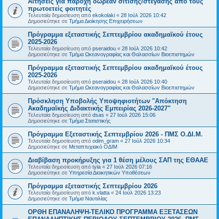
Αιτήσεις για παροχή δωρεάν σίτισης/στέγασης από τους
πρωτοετείς φοιτητές
Τελευταία δημοσίευση από
ekokolaki
«
28 Ιούλ 2026 10:42
Δημοσιεύτηκε σε
Τμήμα Διοίκησης Επιχειρήσεων
Πρόγραμμα εξεταστικής Σεπτεμβρίου ακαδημαϊκού έτους
2025-2026
Τελευταία δημοσίευση από
pseraidou
«
28 Ιούλ 2026 10:42
Δημοσιεύτηκε σε
Τμήμα Ωκεανογραφίας και Θαλασσίων Βιοεπιστημών
Πρόγραμμα εξεταστικής Σεπτεμβρίου ακαδημαϊκού έτους
2025-2026
Τελευταία δημοσίευση από
pseraidou
«
28 Ιούλ 2026 10:40
Δημοσιεύτηκε σε
Τμήμα Ωκεανογραφίας και Θαλασσίων Βιοεπιστημών
Πρόσκληση Υποβολής Υποψηφιοτήτων "Απόκτηση
Ακαδημαϊκής Διδακτικής Εμπειρίας 2026-2027"
Τελευταία δημοσίευση από
dsas
«
27 Ιούλ 2026 15:06
Δημοσιεύτηκε σε
Τμήμα Στατιστικής
Πρόγραμμα Εξεταστικής Σεπτεμβρίου 2026 - ΠΜΣ Ο.ΔΙ.Μ.
Τελευταία δημοσίευση από
odim_gram
«
27 Ιούλ 2026 10:34
Δημοσιεύτηκε σε
Μεταπτυχιακό ΟΔΙΜ
Διαβίβαση προκήρυξης για 1 θέση μέλους ΣΑΠ της ΕΘΑΑΕ
Τελευταία δημοσίευση από
tyia
«
27 Ιούλ 2026 07:16
Δημοσιεύτηκε σε
Υπηρεσία Διοικητικών Υποθέσεων
Πρόγραμμα εξεταστικής Σεπτεμβρίου 2026
Τελευταία δημοσίευση από
k.vlatta
«
24 Ιούλ 2026 13:23
Δημοσιεύτηκε σε
Τμήμα Ναυτιλίας
ΟΡΘΗ ΕΠΑΝΑΛΗΨΗ-ΤΕΛΙΚΟ ΠΡΟΓΡΑΜΜΑ ΕΞΕΤΑΣΕΩΝ