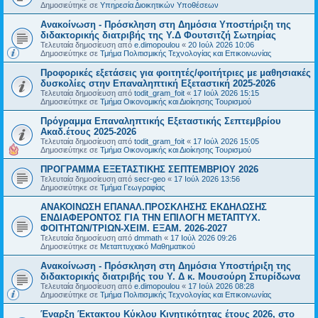
Δημοσιεύτηκε σε
Υπηρεσία Διοικητικών Υποθέσεων
Ανακοίνωση - Πρόσκληση στη Δημόσια Υποστήριξη της
διδακτορικής διατριβής της Υ.Δ Φουτσιτζή Σωτηρίας
Τελευταία δημοσίευση από
e.dimopoulou
«
20 Ιούλ 2026 10:06
Δημοσιεύτηκε σε
Τμήμα Πολιτισμικής Τεχνολογίας και Επικοινωνίας
Προφορικές εξετάσεις για φοιτητές/φοιτήτριες με μαθησιακές
δυσκολίες στην Επαναληπτική Εξεταστική 2025-2026
Τελευταία δημοσίευση από
todit_gram_foit
«
17 Ιούλ 2026 15:15
Δημοσιεύτηκε σε
Τμήμα Οικονομικής και Διοίκησης Τουρισμού
Πρόγραμμα Επαναληπτικής Εξεταστικής Σεπτεμβρίου
Ακαδ.έτους 2025-2026
Τελευταία δημοσίευση από
todit_gram_foit
«
17 Ιούλ 2026 15:05
Δημοσιεύτηκε σε
Τμήμα Οικονομικής και Διοίκησης Τουρισμού
ΠΡΟΓΡΑΜΜΑ ΕΞΕΤΑΣΤΙΚΗΣ ΣΕΠΤΕΜΒΡΙΟΥ 2026
Τελευταία δημοσίευση από
secr-geo
«
17 Ιούλ 2026 13:56
Δημοσιεύτηκε σε
Τμήμα Γεωγραφίας
ΑΝΑΚΟΙΝΩΣΗ ΕΠΑΝΑΛ.ΠΡΟΣΚΛΗΣΗΣ ΕΚΔΗΛΩΣΗΣ
ΕΝΔΙΑΦΕΡΟΝΤΟΣ ΓΙΑ ΤΗΝ ΕΠΙΛΟΓΗ ΜΕΤΑΠΤΥΧ.
ΦΟΙΤΗΤΩΝ/ΤΡΙΩΝ-ΧΕΙΜ. ΕΞΑΜ. 2026-2027
Τελευταία δημοσίευση από
dmmath
«
17 Ιούλ 2026 09:26
Δημοσιεύτηκε σε
Μεταπτυχιακό Μαθηματικού
Ανακοίνωση - Πρόσκληση στη Δημόσια Υποστήριξη της
διδακτορικής διατριβής του Υ. Δ κ. Μουσούρη Σπυρίδωνα
Τελευταία δημοσίευση από
e.dimopoulou
«
17 Ιούλ 2026 08:28
Δημοσιεύτηκε σε
Τμήμα Πολιτισμικής Τεχνολογίας και Επικοινωνίας
Έναρξη Έκτακτου Κύκλου Κινητικότητας έτους 2026, στο