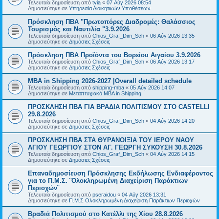
Τελευταία δημοσίευση από
tyia
«
07 Αύγ 2026 08:54
Δημοσιεύτηκε σε
Υπηρεσία Διοικητικών Υποθέσεων
Πρόσκληση ΠΒΑ "Πρωτοπόρες Διαδρομές: Θαλάσσιος
Τουρισμός και Ναυτιλία "3.9.2026
Τελευταία δημοσίευση από
Chios_Graf_Dim_Sch
«
06 Αύγ 2026 13:35
Δημοσιεύτηκε σε
Δημόσιες Σχέσεις
Πρόσκληση ΠΒΑ Προϊόντα του Βορείου Αιγαίου 3.9.2026
Τελευταία δημοσίευση από
Chios_Graf_Dim_Sch
«
06 Αύγ 2026 13:17
Δημοσιεύτηκε σε
Δημόσιες Σχέσεις
MBA in Shipping 2026-2027 |Overall detailed schedule
Τελευταία δημοσίευση από
shipping-mba
«
05 Αύγ 2026 14:07
Δημοσιεύτηκε σε
Μεταπτυχιακό MBA in Shipping
ΠΡΟΣΚΛΗΣΗ ΠΒΑ ΓΙΑ ΒΡΑΔΙΑ ΠΟΛΙΤΙΣΜΟΥ ΣΤΟ CASTELLI
29.8.2026
Τελευταία δημοσίευση από
Chios_Graf_Dim_Sch
«
04 Αύγ 2026 14:20
Δημοσιεύτηκε σε
Δημόσιες Σχέσεις
ΠΡΟΣΚΛΗΣΗ ΠΒΑ ΣΤΑ ΘΥΡΑΝΟΙΞΙΑ ΤΟΥ ΙΕΡΟΥ ΝΑΟΥ
ΑΓΙΟΥ ΓΕΩΡΓΙΟΥ ΣΤΟΝ ΑΓ. ΓΕΩΡΓΗ ΣΥΚΟΥΣΗ 30.8.2026
Τελευταία δημοσίευση από
Chios_Graf_Dim_Sch
«
04 Αύγ 2026 14:15
Δημοσιεύτηκε σε
Δημόσιες Σχέσεις
Επαναδημοσίευση Πρόσκλησης Εκδήλωσης Ενδιαφέροντος
για το Π.Μ.Σ. ¨Ολοκληρωμένη Διαχείριση Παράκτιων
Περιοχών¨
Τελευταία δημοσίευση από
pseraidou
«
04 Αύγ 2026 13:31
Δημοσιεύτηκε σε
Π.Μ.Σ Ολοκληρωμένη Διαχείριση Παράκτιων Περιοχών
Βραδιά Πολιτισμού στο Κατέλλι της Χίου 28.8.2026