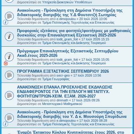
Δημοσιεύτηκε σε
Υπηρεσία Διοικητικών Υποθέσεων
Ανακοίνωση - Πρόσκληση στη Δημόσια Υποστήριξη της
διδακτορικής διατριβής της Υ.Δ Φουτσιτζή Σωτηρίας
Τελευταία δημοσίευση από
e.dimopoulou
«
20 Ιούλ 2026 10:06
Δημοσιεύτηκε σε
Τμήμα Πολιτισμικής Τεχνολογίας και Επικοινωνίας
Προφορικές εξετάσεις για φοιτητές/φοιτήτριες με μαθησιακές
δυσκολίες στην Επαναληπτική Εξεταστική 2025-2026
Τελευταία δημοσίευση από
todit_gram_foit
«
17 Ιούλ 2026 15:15
Δημοσιεύτηκε σε
Τμήμα Οικονομικής και Διοίκησης Τουρισμού
Πρόγραμμα Επαναληπτικής Εξεταστικής Σεπτεμβρίου
Ακαδ.έτους 2025-2026
Τελευταία δημοσίευση από
todit_gram_foit
«
17 Ιούλ 2026 15:05
Δημοσιεύτηκε σε
Τμήμα Οικονομικής και Διοίκησης Τουρισμού
ΠΡΟΓΡΑΜΜΑ ΕΞΕΤΑΣΤΙΚΗΣ ΣΕΠΤΕΜΒΡΙΟΥ 2026
Τελευταία δημοσίευση από
secr-geo
«
17 Ιούλ 2026 13:56
Δημοσιεύτηκε σε
Τμήμα Γεωγραφίας
ΑΝΑΚΟΙΝΩΣΗ ΕΠΑΝΑΛ.ΠΡΟΣΚΛΗΣΗΣ ΕΚΔΗΛΩΣΗΣ
ΕΝΔΙΑΦΕΡΟΝΤΟΣ ΓΙΑ ΤΗΝ ΕΠΙΛΟΓΗ ΜΕΤΑΠΤΥΧ.
ΦΟΙΤΗΤΩΝ/ΤΡΙΩΝ-ΧΕΙΜ. ΕΞΑΜ. 2026-2027
Τελευταία δημοσίευση από
dmmath
«
17 Ιούλ 2026 09:26
Δημοσιεύτηκε σε
Μεταπτυχιακό Μαθηματικού
Ανακοίνωση - Πρόσκληση στη Δημόσια Υποστήριξη της
διδακτορικής διατριβής του Υ. Δ κ. Μουσούρη Σπυρίδωνα
Τελευταία δημοσίευση από
e.dimopoulou
«
17 Ιούλ 2026 08:28
Δημοσιεύτηκε σε
Τμήμα Πολιτισμικής Τεχνολογίας και Επικοινωνίας
Έναρξη Έκτακτου Κύκλου Κινητικότητας έτους 2026, στο