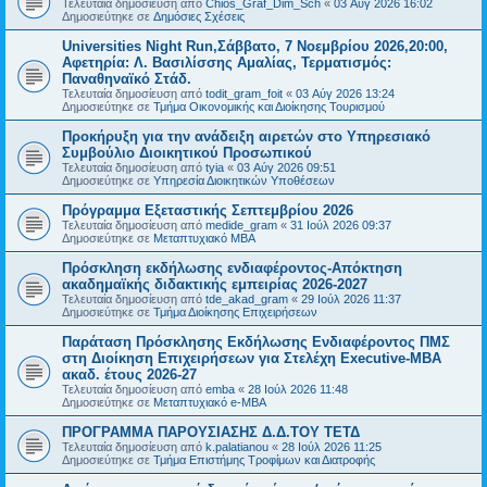
Τελευταία δημοσίευση από
Chios_Graf_Dim_Sch
«
03 Αύγ 2026 16:02
Δημοσιεύτηκε σε
Δημόσιες Σχέσεις
Universities Night Run,Σάββατο, 7 Νοεμβρίου 2026,20:00,
Αφετηρία: Λ. Βασιλίσσης Αμαλίας, Τερματισμός:
Παναθηναϊκό Στάδ.
Τελευταία δημοσίευση από
todit_gram_foit
«
03 Αύγ 2026 13:24
Δημοσιεύτηκε σε
Τμήμα Οικονομικής και Διοίκησης Τουρισμού
Προκήρυξη για την ανάδειξη αιρετών στο Υπηρεσιακό
Συμβούλιο Διοικητικού Προσωπικού
Τελευταία δημοσίευση από
tyia
«
03 Αύγ 2026 09:51
Δημοσιεύτηκε σε
Υπηρεσία Διοικητικών Υποθέσεων
Πρόγραμμα Εξεταστικής Σεπτεμβρίου 2026
Τελευταία δημοσίευση από
medide_gram
«
31 Ιούλ 2026 09:37
Δημοσιεύτηκε σε
Μεταπτυχιακό MBA
Πρόσκληση εκδήλωσης ενδιαφέροντος-Απόκτηση
ακαδημαϊκής διδακτικής εμπειρίας 2026-2027
Τελευταία δημοσίευση από
tde_akad_gram
«
29 Ιούλ 2026 11:37
Δημοσιεύτηκε σε
Τμήμα Διοίκησης Επιχειρήσεων
Παράταση Πρόσκλησης Εκδήλωσης Ενδιαφέροντος ΠΜΣ
στη Διοίκηση Επιχειρήσεων για Στελέχη Executive-MBΑ
ακαδ. έτους 2026-27
Τελευταία δημοσίευση από
emba
«
28 Ιούλ 2026 11:48
Δημοσιεύτηκε σε
Μεταπτυχιακό e-MBA
ΠΡΟΓΡΑΜΜΑ ΠΑΡΟΥΣΙΑΣΗΣ Δ.Δ.ΤΟΥ ΤΕΤΔ
Τελευταία δημοσίευση από
k.palatianou
«
28 Ιούλ 2026 11:25
Δημοσιεύτηκε σε
Τμήμα Επιστήμης Τροφίμων και Διατροφής