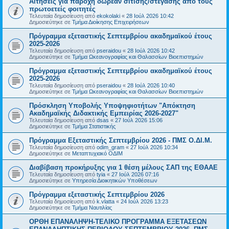
Αιτήσεις για παροχή δωρεάν σίτισης/στέγασης από τους
πρωτοετείς φοιτητές
Τελευταία δημοσίευση από
ekokolaki
«
28 Ιούλ 2026 10:42
Δημοσιεύτηκε σε
Τμήμα Διοίκησης Επιχειρήσεων
Πρόγραμμα εξεταστικής Σεπτεμβρίου ακαδημαϊκού έτους
2025-2026
Τελευταία δημοσίευση από
pseraidou
«
28 Ιούλ 2026 10:42
Δημοσιεύτηκε σε
Τμήμα Ωκεανογραφίας και Θαλασσίων Βιοεπιστημών
Πρόγραμμα εξεταστικής Σεπτεμβρίου ακαδημαϊκού έτους
2025-2026
Τελευταία δημοσίευση από
pseraidou
«
28 Ιούλ 2026 10:40
Δημοσιεύτηκε σε
Τμήμα Ωκεανογραφίας και Θαλασσίων Βιοεπιστημών
Πρόσκληση Υποβολής Υποψηφιοτήτων "Απόκτηση
Ακαδημαϊκής Διδακτικής Εμπειρίας 2026-2027"
Τελευταία δημοσίευση από
dsas
«
27 Ιούλ 2026 15:06
Δημοσιεύτηκε σε
Τμήμα Στατιστικής
Πρόγραμμα Εξεταστικής Σεπτεμβρίου 2026 - ΠΜΣ Ο.ΔΙ.Μ.
Τελευταία δημοσίευση από
odim_gram
«
27 Ιούλ 2026 10:34
Δημοσιεύτηκε σε
Μεταπτυχιακό ΟΔΙΜ
Διαβίβαση προκήρυξης για 1 θέση μέλους ΣΑΠ της ΕΘΑΑΕ
Τελευταία δημοσίευση από
tyia
«
27 Ιούλ 2026 07:16
Δημοσιεύτηκε σε
Υπηρεσία Διοικητικών Υποθέσεων
Πρόγραμμα εξεταστικής Σεπτεμβρίου 2026
Τελευταία δημοσίευση από
k.vlatta
«
24 Ιούλ 2026 13:23
Δημοσιεύτηκε σε
Τμήμα Ναυτιλίας
ΟΡΘΗ ΕΠΑΝΑΛΗΨΗ-ΤΕΛΙΚΟ ΠΡΟΓΡΑΜΜΑ ΕΞΕΤΑΣΕΩΝ