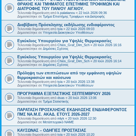
ΘΡΑΚΗΣ ΚΑΙ ΤΜΗΜΑΤΟΣ ΕΠΙΣΤΗΜΗΣ ΤΡΟΦΙΜΩΝ ΚΑΙ
ΔΙΑΤΡΟΦΗΣ ΤΟΥ ΠΑΝ/ΟΥ ΑΙΓΑΙΟΥ.
Τελευταία δημοσίευση από
k.palatianou
«
22 Ιούλ 2026 09:36
Δημοσιεύτηκε σε
Τμήμα Επιστήμης Τροφίμων και Διατροφής
Διαβίβαση Πρόσκλησης εκδήλωσης ενδιαφέροντος
Τελευταία δημοσίευση από
tyia
«
22 Ιούλ 2026 09:03
Δημοσιεύτηκε σε
Υπηρεσία Διοικητικών Υποθέσεων
Εγκύκλιος Υπουργείου για Υψηλές Θερμοκρασίες
Τελευταία δημοσίευση από
Chios_Graf_Dim_Sch
«
20 Ιούλ 2026 16:16
Δημοσιεύτηκε σε
Δημόσιες Σχέσεις
Εγκύκλιος Υπουργείου για Υψηλές Θερμοκρασίες
Τελευταία δημοσίευση από
Chios_Graf_Dim_Sch
«
20 Ιούλ 2026 16:14
Δημοσιεύτηκε σε
Δημόσιες Σχέσεις
Πρόληψη των επιπτώσεων από την εμφάνιση υψηλών
θερμοκρασιών και καύσωνα
Τελευταία δημοσίευση από
tyia
«
20 Ιούλ 2026 13:38
Δημοσιεύτηκε σε
Υπηρεσία Διοικητικών Υποθέσεων
ΠΡΟΓΡΑΜΜΑ ΕΞΕΤΑΣΤΙΚΗΣ ΣΕΠΤΕΜΒΡΙΟΥ 2026
Τελευταία δημοσίευση από
dsas
«
20 Ιούλ 2026 13:06
Δημοσιεύτηκε σε
Τμήμα Στατιστικής
ΠΑΡΑΤΑΣΗ ΠΡΟΣΚΛΗΣΗΣ ΕΚΔΗΛΩΣΗΣ ΕΝΔΙΑΦΕΡΟΝΤΟΣ
ΠΜΣ ΝΑ.Μ.Ε. ΑΚΑΔ. ΕΤΟΥΣ 2026-2027
Τελευταία δημοσίευση από
mlyk
«
20 Ιούλ 2026 12:30
Δημοσιεύτηκε σε
Μεταπτυχιακό ΝΑΜΕ
ΚΑΥΣΩΝΑΣ – ΟΔΗΓΙΕΣ ΠΡΟΣΤΑΣΙΑΣ
Τελευταία δημοσίευση από
tyia
«
20 Ιούλ 2026 10:20