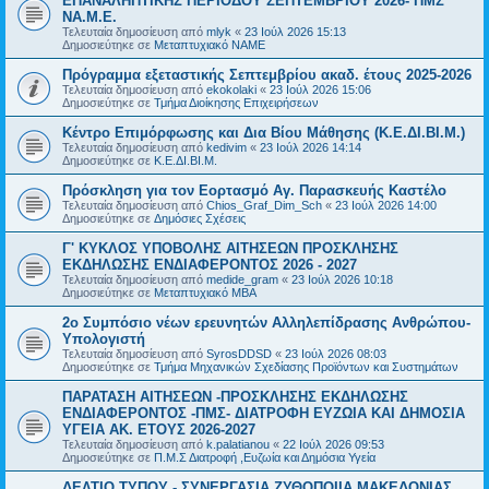
ΕΠΑΝΑΛΗΠΤΙΚΗΣ ΠΕΡΙΟΔΟΥ ΣΕΠΤΕΜΒΡΙΟΥ 2026- ΠΜΣ
ΝΑ.Μ.Ε.
Τελευταία δημοσίευση από
mlyk
«
23 Ιούλ 2026 15:13
Δημοσιεύτηκε σε
Μεταπτυχιακό ΝΑΜΕ
Πρόγραμμα εξεταστικής Σεπτεμβρίου ακαδ. έτους 2025-2026
Τελευταία δημοσίευση από
ekokolaki
«
23 Ιούλ 2026 15:06
Δημοσιεύτηκε σε
Τμήμα Διοίκησης Επιχειρήσεων
Κέντρο Επιμόρφωσης και Δια Βίου Μάθησης (Κ.Ε.ΔΙ.ΒΙ.Μ.)
Τελευταία δημοσίευση από
kedivim
«
23 Ιούλ 2026 14:14
Δημοσιεύτηκε σε
Κ.Ε.ΔΙ.ΒΙ.Μ.
Πρόσκληση για τον Εορτασμό Αγ. Παρασκευής Καστέλο
Τελευταία δημοσίευση από
Chios_Graf_Dim_Sch
«
23 Ιούλ 2026 14:00
Δημοσιεύτηκε σε
Δημόσιες Σχέσεις
Γ' ΚΥΚΛΟΣ ΥΠΟΒΟΛΗΣ ΑΙΤΗΣΕΩΝ ΠΡΟΣΚΛΗΣΗΣ
ΕΚΔΗΛΩΣΗΣ ΕΝΔΙΑΦΕΡΟΝΤΟΣ 2026 - 2027
Τελευταία δημοσίευση από
medide_gram
«
23 Ιούλ 2026 10:18
Δημοσιεύτηκε σε
Μεταπτυχιακό MBA
2ο Συμπόσιο νέων ερευνητών Αλληλεπίδρασης Ανθρώπου-
Υπολογιστή
Τελευταία δημοσίευση από
SyrosDDSD
«
23 Ιούλ 2026 08:03
Δημοσιεύτηκε σε
Τμήμα Μηχανικών Σχεδίασης Προϊόντων και Συστημάτων
ΠΑΡΑΤΑΣΗ ΑΙΤΗΣΕΩΝ -ΠΡΟΣΚΛΗΣΗΣ ΕΚΔΗΛΩΣΗΣ
ΕΝΔΙΑΦΕΡΟΝΤΟΣ -ΠΜΣ- ΔΙΑΤΡΟΦΗ ΕΥΖΩΙΑ ΚΑΙ ΔΗΜΟΣΙΑ
ΥΓΕΙΑ AK. ETOYΣ 2026-2027
Τελευταία δημοσίευση από
k.palatianou
«
22 Ιούλ 2026 09:53
Δημοσιεύτηκε σε
Π.Μ.Σ Διατροφή ,Ευζωία και Δημόσια Υγεία
ΔΕΛΤΙΟ ΤΥΠΟΥ - ΣΥΝΕΡΓΑΣΙΑ ΖΥΘΟΠΟΙΙΑ ΜΑΚΕΔΟΝΙΑΣ