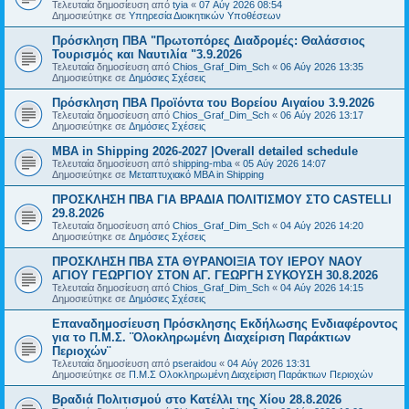
Τελευταία δημοσίευση από
tyia
«
07 Αύγ 2026 08:54
Δημοσιεύτηκε σε
Υπηρεσία Διοικητικών Υποθέσεων
Πρόσκληση ΠΒΑ "Πρωτοπόρες Διαδρομές: Θαλάσσιος
Τουρισμός και Ναυτιλία "3.9.2026
Τελευταία δημοσίευση από
Chios_Graf_Dim_Sch
«
06 Αύγ 2026 13:35
Δημοσιεύτηκε σε
Δημόσιες Σχέσεις
Πρόσκληση ΠΒΑ Προϊόντα του Βορείου Αιγαίου 3.9.2026
Τελευταία δημοσίευση από
Chios_Graf_Dim_Sch
«
06 Αύγ 2026 13:17
Δημοσιεύτηκε σε
Δημόσιες Σχέσεις
MBA in Shipping 2026-2027 |Overall detailed schedule
Τελευταία δημοσίευση από
shipping-mba
«
05 Αύγ 2026 14:07
Δημοσιεύτηκε σε
Μεταπτυχιακό MBA in Shipping
ΠΡΟΣΚΛΗΣΗ ΠΒΑ ΓΙΑ ΒΡΑΔΙΑ ΠΟΛΙΤΙΣΜΟΥ ΣΤΟ CASTELLI
29.8.2026
Τελευταία δημοσίευση από
Chios_Graf_Dim_Sch
«
04 Αύγ 2026 14:20
Δημοσιεύτηκε σε
Δημόσιες Σχέσεις
ΠΡΟΣΚΛΗΣΗ ΠΒΑ ΣΤΑ ΘΥΡΑΝΟΙΞΙΑ ΤΟΥ ΙΕΡΟΥ ΝΑΟΥ
ΑΓΙΟΥ ΓΕΩΡΓΙΟΥ ΣΤΟΝ ΑΓ. ΓΕΩΡΓΗ ΣΥΚΟΥΣΗ 30.8.2026
Τελευταία δημοσίευση από
Chios_Graf_Dim_Sch
«
04 Αύγ 2026 14:15
Δημοσιεύτηκε σε
Δημόσιες Σχέσεις
Επαναδημοσίευση Πρόσκλησης Εκδήλωσης Ενδιαφέροντος
για το Π.Μ.Σ. ¨Ολοκληρωμένη Διαχείριση Παράκτιων
Περιοχών¨
Τελευταία δημοσίευση από
pseraidou
«
04 Αύγ 2026 13:31
Δημοσιεύτηκε σε
Π.Μ.Σ Ολοκληρωμένη Διαχείριση Παράκτιων Περιοχών
Βραδιά Πολιτισμού στο Κατέλλι της Χίου 28.8.2026