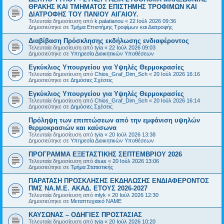
ΘΡΑΚΗΣ ΚΑΙ ΤΜΗΜΑΤΟΣ ΕΠΙΣΤΗΜΗΣ ΤΡΟΦΙΜΩΝ ΚΑΙ
ΔΙΑΤΡΟΦΗΣ ΤΟΥ ΠΑΝ/ΟΥ ΑΙΓΑΙΟΥ.
Τελευταία δημοσίευση από
k.palatianou
«
22 Ιούλ 2026 09:36
Δημοσιεύτηκε σε
Τμήμα Επιστήμης Τροφίμων και Διατροφής
Διαβίβαση Πρόσκλησης εκδήλωσης ενδιαφέροντος
Τελευταία δημοσίευση από
tyia
«
22 Ιούλ 2026 09:03
Δημοσιεύτηκε σε
Υπηρεσία Διοικητικών Υποθέσεων
Εγκύκλιος Υπουργείου για Υψηλές Θερμοκρασίες
Τελευταία δημοσίευση από
Chios_Graf_Dim_Sch
«
20 Ιούλ 2026 16:16
Δημοσιεύτηκε σε
Δημόσιες Σχέσεις
Εγκύκλιος Υπουργείου για Υψηλές Θερμοκρασίες
Τελευταία δημοσίευση από
Chios_Graf_Dim_Sch
«
20 Ιούλ 2026 16:14
Δημοσιεύτηκε σε
Δημόσιες Σχέσεις
Πρόληψη των επιπτώσεων από την εμφάνιση υψηλών
θερμοκρασιών και καύσωνα
Τελευταία δημοσίευση από
tyia
«
20 Ιούλ 2026 13:38
Δημοσιεύτηκε σε
Υπηρεσία Διοικητικών Υποθέσεων
ΠΡΟΓΡΑΜΜΑ ΕΞΕΤΑΣΤΙΚΗΣ ΣΕΠΤΕΜΒΡΙΟΥ 2026
Τελευταία δημοσίευση από
dsas
«
20 Ιούλ 2026 13:06
Δημοσιεύτηκε σε
Τμήμα Στατιστικής
ΠΑΡΑΤΑΣΗ ΠΡΟΣΚΛΗΣΗΣ ΕΚΔΗΛΩΣΗΣ ΕΝΔΙΑΦΕΡΟΝΤΟΣ
ΠΜΣ ΝΑ.Μ.Ε. ΑΚΑΔ. ΕΤΟΥΣ 2026-2027
Τελευταία δημοσίευση από
mlyk
«
20 Ιούλ 2026 12:30
Δημοσιεύτηκε σε
Μεταπτυχιακό ΝΑΜΕ
ΚΑΥΣΩΝΑΣ – ΟΔΗΓΙΕΣ ΠΡΟΣΤΑΣΙΑΣ
Τελευταία δημοσίευση από
tyia
«
20 Ιούλ 2026 10:20