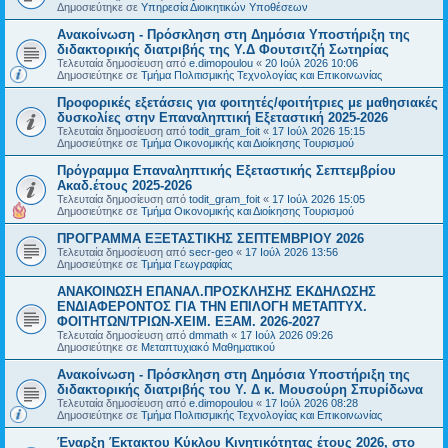
Δημοσιεύτηκε σε
Υπηρεσία Διοικητικών Υποθέσεων
Ανακοίνωση - Πρόσκληση στη Δημόσια Υποστήριξη της
διδακτορικής διατριβής της Υ.Δ Φουτσιτζή Σωτηρίας
Τελευταία δημοσίευση από
e.dimopoulou
«
20 Ιούλ 2026 10:06
Δημοσιεύτηκε σε
Τμήμα Πολιτισμικής Τεχνολογίας και Επικοινωνίας
Προφορικές εξετάσεις για φοιτητές/φοιτήτριες με μαθησιακές
δυσκολίες στην Επαναληπτική Εξεταστική 2025-2026
Τελευταία δημοσίευση από
todit_gram_foit
«
17 Ιούλ 2026 15:15
Δημοσιεύτηκε σε
Τμήμα Οικονομικής και Διοίκησης Τουρισμού
Πρόγραμμα Επαναληπτικής Εξεταστικής Σεπτεμβρίου
Ακαδ.έτους 2025-2026
Τελευταία δημοσίευση από
todit_gram_foit
«
17 Ιούλ 2026 15:05
Δημοσιεύτηκε σε
Τμήμα Οικονομικής και Διοίκησης Τουρισμού
ΠΡΟΓΡΑΜΜΑ ΕΞΕΤΑΣΤΙΚΗΣ ΣΕΠΤΕΜΒΡΙΟΥ 2026
Τελευταία δημοσίευση από
secr-geo
«
17 Ιούλ 2026 13:56
Δημοσιεύτηκε σε
Τμήμα Γεωγραφίας
ΑΝΑΚΟΙΝΩΣΗ ΕΠΑΝΑΛ.ΠΡΟΣΚΛΗΣΗΣ ΕΚΔΗΛΩΣΗΣ
ΕΝΔΙΑΦΕΡΟΝΤΟΣ ΓΙΑ ΤΗΝ ΕΠΙΛΟΓΗ ΜΕΤΑΠΤΥΧ.
ΦΟΙΤΗΤΩΝ/ΤΡΙΩΝ-ΧΕΙΜ. ΕΞΑΜ. 2026-2027
Τελευταία δημοσίευση από
dmmath
«
17 Ιούλ 2026 09:26
Δημοσιεύτηκε σε
Μεταπτυχιακό Μαθηματικού
Ανακοίνωση - Πρόσκληση στη Δημόσια Υποστήριξη της
διδακτορικής διατριβής του Υ. Δ κ. Μουσούρη Σπυρίδωνα
Τελευταία δημοσίευση από
e.dimopoulou
«
17 Ιούλ 2026 08:28
Δημοσιεύτηκε σε
Τμήμα Πολιτισμικής Τεχνολογίας και Επικοινωνίας
Έναρξη Έκτακτου Κύκλου Κινητικότητας έτους 2026, στο