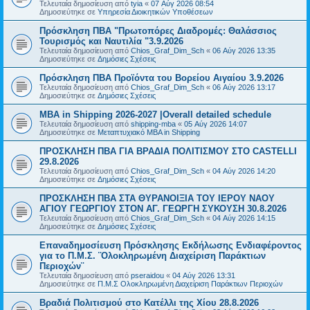
Τελευταία δημοσίευση από
tyia
«
07 Αύγ 2026 08:54
Δημοσιεύτηκε σε
Υπηρεσία Διοικητικών Υποθέσεων
Πρόσκληση ΠΒΑ "Πρωτοπόρες Διαδρομές: Θαλάσσιος
Τουρισμός και Ναυτιλία "3.9.2026
Τελευταία δημοσίευση από
Chios_Graf_Dim_Sch
«
06 Αύγ 2026 13:35
Δημοσιεύτηκε σε
Δημόσιες Σχέσεις
Πρόσκληση ΠΒΑ Προϊόντα του Βορείου Αιγαίου 3.9.2026
Τελευταία δημοσίευση από
Chios_Graf_Dim_Sch
«
06 Αύγ 2026 13:17
Δημοσιεύτηκε σε
Δημόσιες Σχέσεις
MBA in Shipping 2026-2027 |Overall detailed schedule
Τελευταία δημοσίευση από
shipping-mba
«
05 Αύγ 2026 14:07
Δημοσιεύτηκε σε
Μεταπτυχιακό MBA in Shipping
ΠΡΟΣΚΛΗΣΗ ΠΒΑ ΓΙΑ ΒΡΑΔΙΑ ΠΟΛΙΤΙΣΜΟΥ ΣΤΟ CASTELLI
29.8.2026
Τελευταία δημοσίευση από
Chios_Graf_Dim_Sch
«
04 Αύγ 2026 14:20
Δημοσιεύτηκε σε
Δημόσιες Σχέσεις
ΠΡΟΣΚΛΗΣΗ ΠΒΑ ΣΤΑ ΘΥΡΑΝΟΙΞΙΑ ΤΟΥ ΙΕΡΟΥ ΝΑΟΥ
ΑΓΙΟΥ ΓΕΩΡΓΙΟΥ ΣΤΟΝ ΑΓ. ΓΕΩΡΓΗ ΣΥΚΟΥΣΗ 30.8.2026
Τελευταία δημοσίευση από
Chios_Graf_Dim_Sch
«
04 Αύγ 2026 14:15
Δημοσιεύτηκε σε
Δημόσιες Σχέσεις
Επαναδημοσίευση Πρόσκλησης Εκδήλωσης Ενδιαφέροντος
για το Π.Μ.Σ. ¨Ολοκληρωμένη Διαχείριση Παράκτιων
Περιοχών¨
Τελευταία δημοσίευση από
pseraidou
«
04 Αύγ 2026 13:31
Δημοσιεύτηκε σε
Π.Μ.Σ Ολοκληρωμένη Διαχείριση Παράκτιων Περιοχών
Βραδιά Πολιτισμού στο Κατέλλι της Χίου 28.8.2026