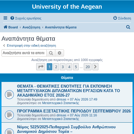
University of the Aegean
Συχνές ερωτήσεις
Σύνδεση
Α
Board
Αναζήτηση
Αναπάντητα θέματα
ν
Αναπάντητα θέματα
α
Επιστροφή στην ειδική αναζήτηση
ζ
Αναζήτηση
Ειδική αναζήτηση
ή
Αναζήτηση για περισσότερες από 1000 εγγραφές
τ
Σελίδα
1
από
20
1
2
3
4
5
20
Επόμενη
…
η
σ
Θέματα
η
ΘΕΜΑΤΑ - ΘΕΜΑΤΙΚΕΣ ΕΝΟΤΗΤΕΣ ΓΙΑ ΕΚΠΟΝΗΣΗ
ΜΕΤΑΠΤΥΧΙΑΚΩΝ ΔΙΠΛΩΜΑΤΙΚΩΝ ΕΡΓΑΣΙΩΝ ΚΑΤΑ ΤΟ
ΑΚΑΔΗΜΑΪΚΟ ΕΤΟΣ 2026-27
Τελευταία δημοσίευση από
dmsas
«
07 Αύγ 2026 17:49
Δημοσιεύτηκε σε
Μεταπτυχιακό Στατιστικής
ΠΡΟΓΡΑΜΜΑ ΕΞΕΤΑΣΤΙΚΗΣ ΠΕΡΙΟΔΟΥ ΣΕΠΤΕΜΒΡΙΟΥ 2026
Τελευταία δημοσίευση από
dmsas
«
07 Αύγ 2026 11:16
Δημοσιεύτηκε σε
Μεταπτυχιακό Στατιστικής
Νόμος 5225/2025-Πειθαρχικό Συμβούλιο Ανθρώπινου
Δυναμικού Δημόσιου Τομέα –