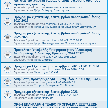
Αιτήσεις για παροχή δωρεάν σίτισης/στέγασης από τους
πρωτοετείς φοιτητές
Τελευταία δημοσίευση από
ekokolaki
«
28 Ιούλ 2026 10:42
Δημοσιεύτηκε σε
Τμήμα Διοίκησης Επιχειρήσεων
Πρόγραμμα εξεταστικής Σεπτεμβρίου ακαδημαϊκού έτους
2025-2026
Τελευταία δημοσίευση από
pseraidou
«
28 Ιούλ 2026 10:42
Δημοσιεύτηκε σε
Τμήμα Ωκεανογραφίας και Θαλασσίων Βιοεπιστημών
Πρόγραμμα εξεταστικής Σεπτεμβρίου ακαδημαϊκού έτους
2025-2026
Τελευταία δημοσίευση από
pseraidou
«
28 Ιούλ 2026 10:40
Δημοσιεύτηκε σε
Τμήμα Ωκεανογραφίας και Θαλασσίων Βιοεπιστημών
Πρόσκληση Υποβολής Υποψηφιοτήτων "Απόκτηση
Ακαδημαϊκής Διδακτικής Εμπειρίας 2026-2027"
Τελευταία δημοσίευση από
dsas
«
27 Ιούλ 2026 15:06
Δημοσιεύτηκε σε
Τμήμα Στατιστικής
Πρόγραμμα Εξεταστικής Σεπτεμβρίου 2026 - ΠΜΣ Ο.ΔΙ.Μ.
Τελευταία δημοσίευση από
odim_gram
«
27 Ιούλ 2026 10:34
Δημοσιεύτηκε σε
Μεταπτυχιακό ΟΔΙΜ
Διαβίβαση προκήρυξης για 1 θέση μέλους ΣΑΠ της ΕΘΑΑΕ
Τελευταία δημοσίευση από
tyia
«
27 Ιούλ 2026 07:16
Δημοσιεύτηκε σε
Υπηρεσία Διοικητικών Υποθέσεων
Πρόγραμμα εξεταστικής Σεπτεμβρίου 2026
Τελευταία δημοσίευση από
k.vlatta
«
24 Ιούλ 2026 13:23
Δημοσιεύτηκε σε
Τμήμα Ναυτιλίας
ΟΡΘΗ ΕΠΑΝΑΛΗΨΗ-ΤΕΛΙΚΟ ΠΡΟΓΡΑΜΜΑ ΕΞΕΤΑΣΕΩΝ