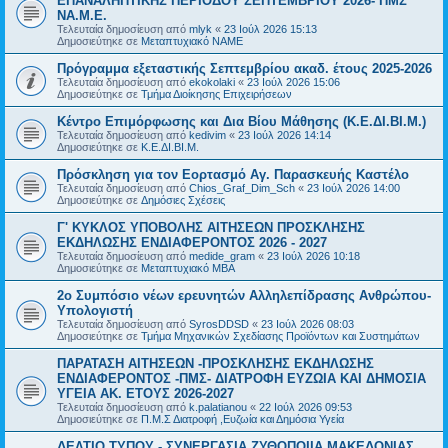
ΕΠΑΝΑΛΗΠΤΙΚΗΣ ΠΕΡΙΟΔΟΥ ΣΕΠΤΕΜΒΡΙΟΥ 2026- ΠΜΣ
ΝΑ.Μ.Ε.
Τελευταία δημοσίευση από
mlyk
«
23 Ιούλ 2026 15:13
Δημοσιεύτηκε σε
Μεταπτυχιακό ΝΑΜΕ
Πρόγραμμα εξεταστικής Σεπτεμβρίου ακαδ. έτους 2025-2026
Τελευταία δημοσίευση από
ekokolaki
«
23 Ιούλ 2026 15:06
Δημοσιεύτηκε σε
Τμήμα Διοίκησης Επιχειρήσεων
Κέντρο Επιμόρφωσης και Δια Βίου Μάθησης (Κ.Ε.ΔΙ.ΒΙ.Μ.)
Τελευταία δημοσίευση από
kedivim
«
23 Ιούλ 2026 14:14
Δημοσιεύτηκε σε
Κ.Ε.ΔΙ.ΒΙ.Μ.
Πρόσκληση για τον Εορτασμό Αγ. Παρασκευής Καστέλο
Τελευταία δημοσίευση από
Chios_Graf_Dim_Sch
«
23 Ιούλ 2026 14:00
Δημοσιεύτηκε σε
Δημόσιες Σχέσεις
Γ' ΚΥΚΛΟΣ ΥΠΟΒΟΛΗΣ ΑΙΤΗΣΕΩΝ ΠΡΟΣΚΛΗΣΗΣ
ΕΚΔΗΛΩΣΗΣ ΕΝΔΙΑΦΕΡΟΝΤΟΣ 2026 - 2027
Τελευταία δημοσίευση από
medide_gram
«
23 Ιούλ 2026 10:18
Δημοσιεύτηκε σε
Μεταπτυχιακό MBA
2ο Συμπόσιο νέων ερευνητών Αλληλεπίδρασης Ανθρώπου-
Υπολογιστή
Τελευταία δημοσίευση από
SyrosDDSD
«
23 Ιούλ 2026 08:03
Δημοσιεύτηκε σε
Τμήμα Μηχανικών Σχεδίασης Προϊόντων και Συστημάτων
ΠΑΡΑΤΑΣΗ ΑΙΤΗΣΕΩΝ -ΠΡΟΣΚΛΗΣΗΣ ΕΚΔΗΛΩΣΗΣ
ΕΝΔΙΑΦΕΡΟΝΤΟΣ -ΠΜΣ- ΔΙΑΤΡΟΦΗ ΕΥΖΩΙΑ ΚΑΙ ΔΗΜΟΣΙΑ
ΥΓΕΙΑ AK. ETOYΣ 2026-2027
Τελευταία δημοσίευση από
k.palatianou
«
22 Ιούλ 2026 09:53
Δημοσιεύτηκε σε
Π.Μ.Σ Διατροφή ,Ευζωία και Δημόσια Υγεία
ΔΕΛΤΙΟ ΤΥΠΟΥ - ΣΥΝΕΡΓΑΣΙΑ ΖΥΘΟΠΟΙΙΑ ΜΑΚΕΔΟΝΙΑΣ