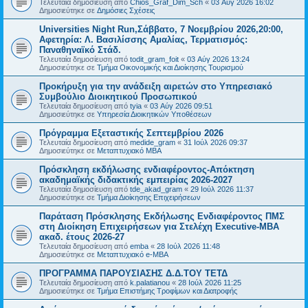
Τελευταία δημοσίευση από
Chios_Graf_Dim_Sch
«
03 Αύγ 2026 16:02
Δημοσιεύτηκε σε
Δημόσιες Σχέσεις
Universities Night Run,Σάββατο, 7 Νοεμβρίου 2026,20:00,
Αφετηρία: Λ. Βασιλίσσης Αμαλίας, Τερματισμός:
Παναθηναϊκό Στάδ.
Τελευταία δημοσίευση από
todit_gram_foit
«
03 Αύγ 2026 13:24
Δημοσιεύτηκε σε
Τμήμα Οικονομικής και Διοίκησης Τουρισμού
Προκήρυξη για την ανάδειξη αιρετών στο Υπηρεσιακό
Συμβούλιο Διοικητικού Προσωπικού
Τελευταία δημοσίευση από
tyia
«
03 Αύγ 2026 09:51
Δημοσιεύτηκε σε
Υπηρεσία Διοικητικών Υποθέσεων
Πρόγραμμα Εξεταστικής Σεπτεμβρίου 2026
Τελευταία δημοσίευση από
medide_gram
«
31 Ιούλ 2026 09:37
Δημοσιεύτηκε σε
Μεταπτυχιακό MBA
Πρόσκληση εκδήλωσης ενδιαφέροντος-Απόκτηση
ακαδημαϊκής διδακτικής εμπειρίας 2026-2027
Τελευταία δημοσίευση από
tde_akad_gram
«
29 Ιούλ 2026 11:37
Δημοσιεύτηκε σε
Τμήμα Διοίκησης Επιχειρήσεων
Παράταση Πρόσκλησης Εκδήλωσης Ενδιαφέροντος ΠΜΣ
στη Διοίκηση Επιχειρήσεων για Στελέχη Executive-MBΑ
ακαδ. έτους 2026-27
Τελευταία δημοσίευση από
emba
«
28 Ιούλ 2026 11:48
Δημοσιεύτηκε σε
Μεταπτυχιακό e-MBA
ΠΡΟΓΡΑΜΜΑ ΠΑΡΟΥΣΙΑΣΗΣ Δ.Δ.ΤΟΥ ΤΕΤΔ
Τελευταία δημοσίευση από
k.palatianou
«
28 Ιούλ 2026 11:25
Δημοσιεύτηκε σε
Τμήμα Επιστήμης Τροφίμων και Διατροφής