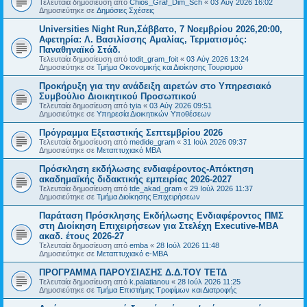
Τελευταία δημοσίευση από
Chios_Graf_Dim_Sch
«
03 Αύγ 2026 16:02
Δημοσιεύτηκε σε
Δημόσιες Σχέσεις
Universities Night Run,Σάββατο, 7 Νοεμβρίου 2026,20:00,
Αφετηρία: Λ. Βασιλίσσης Αμαλίας, Τερματισμός:
Παναθηναϊκό Στάδ.
Τελευταία δημοσίευση από
todit_gram_foit
«
03 Αύγ 2026 13:24
Δημοσιεύτηκε σε
Τμήμα Οικονομικής και Διοίκησης Τουρισμού
Προκήρυξη για την ανάδειξη αιρετών στο Υπηρεσιακό
Συμβούλιο Διοικητικού Προσωπικού
Τελευταία δημοσίευση από
tyia
«
03 Αύγ 2026 09:51
Δημοσιεύτηκε σε
Υπηρεσία Διοικητικών Υποθέσεων
Πρόγραμμα Εξεταστικής Σεπτεμβρίου 2026
Τελευταία δημοσίευση από
medide_gram
«
31 Ιούλ 2026 09:37
Δημοσιεύτηκε σε
Μεταπτυχιακό MBA
Πρόσκληση εκδήλωσης ενδιαφέροντος-Απόκτηση
ακαδημαϊκής διδακτικής εμπειρίας 2026-2027
Τελευταία δημοσίευση από
tde_akad_gram
«
29 Ιούλ 2026 11:37
Δημοσιεύτηκε σε
Τμήμα Διοίκησης Επιχειρήσεων
Παράταση Πρόσκλησης Εκδήλωσης Ενδιαφέροντος ΠΜΣ
στη Διοίκηση Επιχειρήσεων για Στελέχη Executive-MBΑ
ακαδ. έτους 2026-27
Τελευταία δημοσίευση από
emba
«
28 Ιούλ 2026 11:48
Δημοσιεύτηκε σε
Μεταπτυχιακό e-MBA
ΠΡΟΓΡΑΜΜΑ ΠΑΡΟΥΣΙΑΣΗΣ Δ.Δ.ΤΟΥ ΤΕΤΔ
Τελευταία δημοσίευση από
k.palatianou
«
28 Ιούλ 2026 11:25
Δημοσιεύτηκε σε
Τμήμα Επιστήμης Τροφίμων και Διατροφής