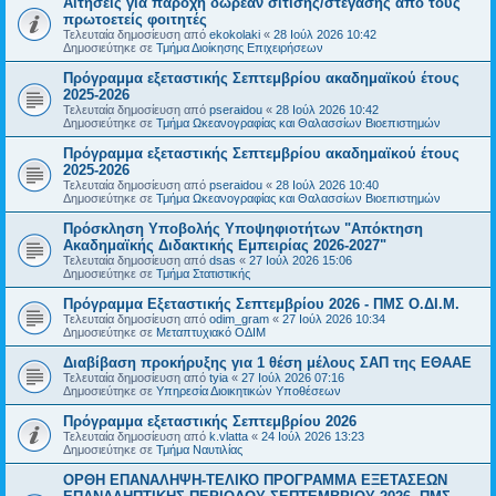
Αιτήσεις για παροχή δωρεάν σίτισης/στέγασης από τους
πρωτοετείς φοιτητές
Τελευταία δημοσίευση από
ekokolaki
«
28 Ιούλ 2026 10:42
Δημοσιεύτηκε σε
Τμήμα Διοίκησης Επιχειρήσεων
Πρόγραμμα εξεταστικής Σεπτεμβρίου ακαδημαϊκού έτους
2025-2026
Τελευταία δημοσίευση από
pseraidou
«
28 Ιούλ 2026 10:42
Δημοσιεύτηκε σε
Τμήμα Ωκεανογραφίας και Θαλασσίων Βιοεπιστημών
Πρόγραμμα εξεταστικής Σεπτεμβρίου ακαδημαϊκού έτους
2025-2026
Τελευταία δημοσίευση από
pseraidou
«
28 Ιούλ 2026 10:40
Δημοσιεύτηκε σε
Τμήμα Ωκεανογραφίας και Θαλασσίων Βιοεπιστημών
Πρόσκληση Υποβολής Υποψηφιοτήτων "Απόκτηση
Ακαδημαϊκής Διδακτικής Εμπειρίας 2026-2027"
Τελευταία δημοσίευση από
dsas
«
27 Ιούλ 2026 15:06
Δημοσιεύτηκε σε
Τμήμα Στατιστικής
Πρόγραμμα Εξεταστικής Σεπτεμβρίου 2026 - ΠΜΣ Ο.ΔΙ.Μ.
Τελευταία δημοσίευση από
odim_gram
«
27 Ιούλ 2026 10:34
Δημοσιεύτηκε σε
Μεταπτυχιακό ΟΔΙΜ
Διαβίβαση προκήρυξης για 1 θέση μέλους ΣΑΠ της ΕΘΑΑΕ
Τελευταία δημοσίευση από
tyia
«
27 Ιούλ 2026 07:16
Δημοσιεύτηκε σε
Υπηρεσία Διοικητικών Υποθέσεων
Πρόγραμμα εξεταστικής Σεπτεμβρίου 2026
Τελευταία δημοσίευση από
k.vlatta
«
24 Ιούλ 2026 13:23
Δημοσιεύτηκε σε
Τμήμα Ναυτιλίας
ΟΡΘΗ ΕΠΑΝΑΛΗΨΗ-ΤΕΛΙΚΟ ΠΡΟΓΡΑΜΜΑ ΕΞΕΤΑΣΕΩΝ