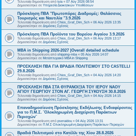
Τελευταία δημοσίευση από
tyia
«
07 Αύγ 2026 08:54
Δημοσιεύτηκε σε
Υπηρεσία Διοικητικών Υποθέσεων
Πρόσκληση ΠΒΑ "Πρωτοπόρες Διαδρομές: Θαλάσσιος
Τουρισμός και Ναυτιλία "3.9.2026
Τελευταία δημοσίευση από
Chios_Graf_Dim_Sch
«
06 Αύγ 2026 13:35
Δημοσιεύτηκε σε
Δημόσιες Σχέσεις
Πρόσκληση ΠΒΑ Προϊόντα του Βορείου Αιγαίου 3.9.2026
Τελευταία δημοσίευση από
Chios_Graf_Dim_Sch
«
06 Αύγ 2026 13:17
Δημοσιεύτηκε σε
Δημόσιες Σχέσεις
MBA in Shipping 2026-2027 |Overall detailed schedule
Τελευταία δημοσίευση από
shipping-mba
«
05 Αύγ 2026 14:07
Δημοσιεύτηκε σε
Μεταπτυχιακό MBA in Shipping
ΠΡΟΣΚΛΗΣΗ ΠΒΑ ΓΙΑ ΒΡΑΔΙΑ ΠΟΛΙΤΙΣΜΟΥ ΣΤΟ CASTELLI
29.8.2026
Τελευταία δημοσίευση από
Chios_Graf_Dim_Sch
«
04 Αύγ 2026 14:20
Δημοσιεύτηκε σε
Δημόσιες Σχέσεις
ΠΡΟΣΚΛΗΣΗ ΠΒΑ ΣΤΑ ΘΥΡΑΝΟΙΞΙΑ ΤΟΥ ΙΕΡΟΥ ΝΑΟΥ
ΑΓΙΟΥ ΓΕΩΡΓΙΟΥ ΣΤΟΝ ΑΓ. ΓΕΩΡΓΗ ΣΥΚΟΥΣΗ 30.8.2026
Τελευταία δημοσίευση από
Chios_Graf_Dim_Sch
«
04 Αύγ 2026 14:15
Δημοσιεύτηκε σε
Δημόσιες Σχέσεις
Επαναδημοσίευση Πρόσκλησης Εκδήλωσης Ενδιαφέροντος
για το Π.Μ.Σ. ¨Ολοκληρωμένη Διαχείριση Παράκτιων
Περιοχών¨
Τελευταία δημοσίευση από
pseraidou
«
04 Αύγ 2026 13:31
Δημοσιεύτηκε σε
Π.Μ.Σ Ολοκληρωμένη Διαχείριση Παράκτιων Περιοχών
Βραδιά Πολιτισμού στο Κατέλλι της Χίου 28.8.2026