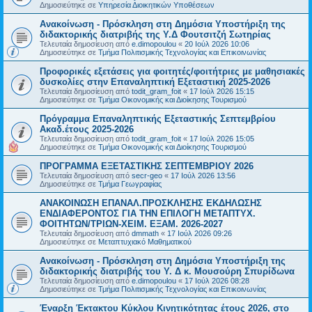
Δημοσιεύτηκε σε
Υπηρεσία Διοικητικών Υποθέσεων
Ανακοίνωση - Πρόσκληση στη Δημόσια Υποστήριξη της
διδακτορικής διατριβής της Υ.Δ Φουτσιτζή Σωτηρίας
Τελευταία δημοσίευση από
e.dimopoulou
«
20 Ιούλ 2026 10:06
Δημοσιεύτηκε σε
Τμήμα Πολιτισμικής Τεχνολογίας και Επικοινωνίας
Προφορικές εξετάσεις για φοιτητές/φοιτήτριες με μαθησιακές
δυσκολίες στην Επαναληπτική Εξεταστική 2025-2026
Τελευταία δημοσίευση από
todit_gram_foit
«
17 Ιούλ 2026 15:15
Δημοσιεύτηκε σε
Τμήμα Οικονομικής και Διοίκησης Τουρισμού
Πρόγραμμα Επαναληπτικής Εξεταστικής Σεπτεμβρίου
Ακαδ.έτους 2025-2026
Τελευταία δημοσίευση από
todit_gram_foit
«
17 Ιούλ 2026 15:05
Δημοσιεύτηκε σε
Τμήμα Οικονομικής και Διοίκησης Τουρισμού
ΠΡΟΓΡΑΜΜΑ ΕΞΕΤΑΣΤΙΚΗΣ ΣΕΠΤΕΜΒΡΙΟΥ 2026
Τελευταία δημοσίευση από
secr-geo
«
17 Ιούλ 2026 13:56
Δημοσιεύτηκε σε
Τμήμα Γεωγραφίας
ΑΝΑΚΟΙΝΩΣΗ ΕΠΑΝΑΛ.ΠΡΟΣΚΛΗΣΗΣ ΕΚΔΗΛΩΣΗΣ
ΕΝΔΙΑΦΕΡΟΝΤΟΣ ΓΙΑ ΤΗΝ ΕΠΙΛΟΓΗ ΜΕΤΑΠΤΥΧ.
ΦΟΙΤΗΤΩΝ/ΤΡΙΩΝ-ΧΕΙΜ. ΕΞΑΜ. 2026-2027
Τελευταία δημοσίευση από
dmmath
«
17 Ιούλ 2026 09:26
Δημοσιεύτηκε σε
Μεταπτυχιακό Μαθηματικού
Ανακοίνωση - Πρόσκληση στη Δημόσια Υποστήριξη της
διδακτορικής διατριβής του Υ. Δ κ. Μουσούρη Σπυρίδωνα
Τελευταία δημοσίευση από
e.dimopoulou
«
17 Ιούλ 2026 08:28
Δημοσιεύτηκε σε
Τμήμα Πολιτισμικής Τεχνολογίας και Επικοινωνίας
Έναρξη Έκτακτου Κύκλου Κινητικότητας έτους 2026, στο