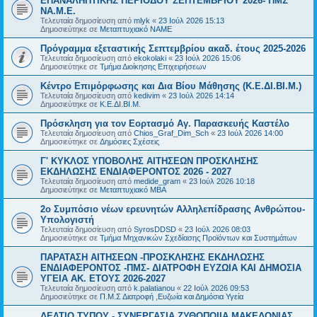
ΕΠΑΝΑΛΗΠΤΙΚΗΣ ΠΕΡΙΟΔΟΥ ΣΕΠΤΕΜΒΡΙΟΥ 2026- ΠΜΣ
ΝΑ.Μ.Ε.
Τελευταία δημοσίευση από
mlyk
«
23 Ιούλ 2026 15:13
Δημοσιεύτηκε σε
Μεταπτυχιακό ΝΑΜΕ
Πρόγραμμα εξεταστικής Σεπτεμβρίου ακαδ. έτους 2025-2026
Τελευταία δημοσίευση από
ekokolaki
«
23 Ιούλ 2026 15:06
Δημοσιεύτηκε σε
Τμήμα Διοίκησης Επιχειρήσεων
Κέντρο Επιμόρφωσης και Δια Βίου Μάθησης (Κ.Ε.ΔΙ.ΒΙ.Μ.)
Τελευταία δημοσίευση από
kedivim
«
23 Ιούλ 2026 14:14
Δημοσιεύτηκε σε
Κ.Ε.ΔΙ.ΒΙ.Μ.
Πρόσκληση για τον Εορτασμό Αγ. Παρασκευής Καστέλο
Τελευταία δημοσίευση από
Chios_Graf_Dim_Sch
«
23 Ιούλ 2026 14:00
Δημοσιεύτηκε σε
Δημόσιες Σχέσεις
Γ' ΚΥΚΛΟΣ ΥΠΟΒΟΛΗΣ ΑΙΤΗΣΕΩΝ ΠΡΟΣΚΛΗΣΗΣ
ΕΚΔΗΛΩΣΗΣ ΕΝΔΙΑΦΕΡΟΝΤΟΣ 2026 - 2027
Τελευταία δημοσίευση από
medide_gram
«
23 Ιούλ 2026 10:18
Δημοσιεύτηκε σε
Μεταπτυχιακό MBA
2ο Συμπόσιο νέων ερευνητών Αλληλεπίδρασης Ανθρώπου-
Υπολογιστή
Τελευταία δημοσίευση από
SyrosDDSD
«
23 Ιούλ 2026 08:03
Δημοσιεύτηκε σε
Τμήμα Μηχανικών Σχεδίασης Προϊόντων και Συστημάτων
ΠΑΡΑΤΑΣΗ ΑΙΤΗΣΕΩΝ -ΠΡΟΣΚΛΗΣΗΣ ΕΚΔΗΛΩΣΗΣ
ΕΝΔΙΑΦΕΡΟΝΤΟΣ -ΠΜΣ- ΔΙΑΤΡΟΦΗ ΕΥΖΩΙΑ ΚΑΙ ΔΗΜΟΣΙΑ
ΥΓΕΙΑ AK. ETOYΣ 2026-2027
Τελευταία δημοσίευση από
k.palatianou
«
22 Ιούλ 2026 09:53
Δημοσιεύτηκε σε
Π.Μ.Σ Διατροφή ,Ευζωία και Δημόσια Υγεία
ΔΕΛΤΙΟ ΤΥΠΟΥ - ΣΥΝΕΡΓΑΣΙΑ ΖΥΘΟΠΟΙΙΑ ΜΑΚΕΔΟΝΙΑΣ