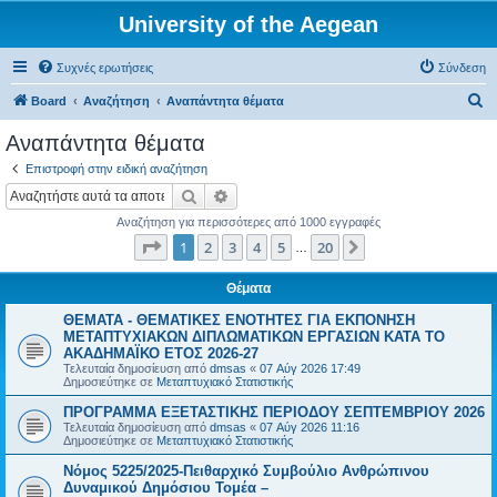
University of the Aegean
Συχνές ερωτήσεις
Σύνδεση
Α
Board
Αναζήτηση
Αναπάντητα θέματα
ν
Αναπάντητα θέματα
α
Επιστροφή στην ειδική αναζήτηση
ζ
Αναζήτηση
Ειδική αναζήτηση
ή
Αναζήτηση για περισσότερες από 1000 εγγραφές
τ
Σελίδα
1
από
20
1
2
3
4
5
20
Επόμενη
…
η
σ
Θέματα
η
ΘΕΜΑΤΑ - ΘΕΜΑΤΙΚΕΣ ΕΝΟΤΗΤΕΣ ΓΙΑ ΕΚΠΟΝΗΣΗ
ΜΕΤΑΠΤΥΧΙΑΚΩΝ ΔΙΠΛΩΜΑΤΙΚΩΝ ΕΡΓΑΣΙΩΝ ΚΑΤΑ ΤΟ
ΑΚΑΔΗΜΑΪΚΟ ΕΤΟΣ 2026-27
Τελευταία δημοσίευση από
dmsas
«
07 Αύγ 2026 17:49
Δημοσιεύτηκε σε
Μεταπτυχιακό Στατιστικής
ΠΡΟΓΡΑΜΜΑ ΕΞΕΤΑΣΤΙΚΗΣ ΠΕΡΙΟΔΟΥ ΣΕΠΤΕΜΒΡΙΟΥ 2026
Τελευταία δημοσίευση από
dmsas
«
07 Αύγ 2026 11:16
Δημοσιεύτηκε σε
Μεταπτυχιακό Στατιστικής
Νόμος 5225/2025-Πειθαρχικό Συμβούλιο Ανθρώπινου
Δυναμικού Δημόσιου Τομέα –