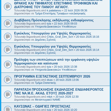
ΘΡΑΚΗΣ ΚΑΙ ΤΜΗΜΑΤΟΣ ΕΠΙΣΤΗΜΗΣ ΤΡΟΦΙΜΩΝ ΚΑΙ
ΔΙΑΤΡΟΦΗΣ ΤΟΥ ΠΑΝ/ΟΥ ΑΙΓΑΙΟΥ.
Τελευταία δημοσίευση από
k.palatianou
«
22 Ιούλ 2026 09:36
Δημοσιεύτηκε σε
Τμήμα Επιστήμης Τροφίμων και Διατροφής
Διαβίβαση Πρόσκλησης εκδήλωσης ενδιαφέροντος
Τελευταία δημοσίευση από
tyia
«
22 Ιούλ 2026 09:03
Δημοσιεύτηκε σε
Υπηρεσία Διοικητικών Υποθέσεων
Εγκύκλιος Υπουργείου για Υψηλές Θερμοκρασίες
Τελευταία δημοσίευση από
Chios_Graf_Dim_Sch
«
20 Ιούλ 2026 16:16
Δημοσιεύτηκε σε
Δημόσιες Σχέσεις
Εγκύκλιος Υπουργείου για Υψηλές Θερμοκρασίες
Τελευταία δημοσίευση από
Chios_Graf_Dim_Sch
«
20 Ιούλ 2026 16:14
Δημοσιεύτηκε σε
Δημόσιες Σχέσεις
Πρόληψη των επιπτώσεων από την εμφάνιση υψηλών
θερμοκρασιών και καύσωνα
Τελευταία δημοσίευση από
tyia
«
20 Ιούλ 2026 13:38
Δημοσιεύτηκε σε
Υπηρεσία Διοικητικών Υποθέσεων
ΠΡΟΓΡΑΜΜΑ ΕΞΕΤΑΣΤΙΚΗΣ ΣΕΠΤΕΜΒΡΙΟΥ 2026
Τελευταία δημοσίευση από
dsas
«
20 Ιούλ 2026 13:06
Δημοσιεύτηκε σε
Τμήμα Στατιστικής
ΠΑΡΑΤΑΣΗ ΠΡΟΣΚΛΗΣΗΣ ΕΚΔΗΛΩΣΗΣ ΕΝΔΙΑΦΕΡΟΝΤΟΣ
ΠΜΣ ΝΑ.Μ.Ε. ΑΚΑΔ. ΕΤΟΥΣ 2026-2027
Τελευταία δημοσίευση από
mlyk
«
20 Ιούλ 2026 12:30
Δημοσιεύτηκε σε
Μεταπτυχιακό ΝΑΜΕ
ΚΑΥΣΩΝΑΣ – ΟΔΗΓΙΕΣ ΠΡΟΣΤΑΣΙΑΣ
Τελευταία δημοσίευση από
tyia
«
20 Ιούλ 2026 10:20