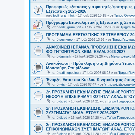
Προφορικές εξετάσεις για φοιτητές/φοιτήτριε
Εξεταστική 2025-2026
από
todit_gram_foit
»
17 Ιούλ 2026 15:15
» σε
Τμήμα Οικονομ
Πρόγραμμα Επαναληπτικής Εξεταστικής Σεπτε
από
todit_gram_foit
»
17 Ιούλ 2026 15:05
» σε
Τμήμα Οικ
ΠΡΟΓΡΑΜΜΑ ΕΞΕΤΑΣΤΙΚΗΣ ΣΕΠΤΕΜΒΡΙΟΥ 20
από
secr-geo
»
17 Ιούλ 2026 13:56
» σε
Τμήμα Γεωγραφ
ΑΝΑΚΟΙΝΩΣΗ ΕΠΑΝΑΛ.ΠΡΟΣΚΛΗΣΗΣ ΕΚΔΗΛΩΣ
ΦΟΙΤΗΤΩΝ/ΤΡΙΩΝ-ΧΕΙΜ. ΕΞΑΜ. 2026-2027
από
dmmath
»
17 Ιούλ 2026 09:26
» σε
Μεταπτυχιακό Μ
Ανακοίνωση - Πρόσκληση στη Δημόσια Υποστήρι
Μουσούρη Σπυρίδωνα
από
e.dimopoulou
»
17 Ιούλ 2026 08:28
» σε
Τμήμα Πολι
Έναρξη Έκτακτου Κύκλου Κινητικότητας έτους 2
από
tyia
»
17 Ιούλ 2026 07:47
» σε
Υπηρεσία Διοικητικ
2η ΠΡΟΣΚΛΗΣΗ ΕΚΔΗΛΩΣΗΣ ΕΝΔΙΑΦΕΡΟΝΤΟΣ
ΝΕΟΦΥΗ ΕΠΙΧΕΙΡΗΜΑΤΙΚΟΤΗΤΑ" ΑΚΑΔ. ΕΤΟΥΣ
από
dicsd
»
16 Ιούλ 2026 14:21
» σε
Τμήμα Πληροφορικ
2η ΠΡΟΣΚΛΗΣΗ ΕΚΔΗΛΩΣΗΣ ΕΝΔΙΑΦΕΡΟΝΤΟΣ
ΣΥΣΤΗΜΑΤΑ" ΑΚΑΔ. ΕΤΟΥΣ 2026-2027
από
dicsd
»
16 Ιούλ 2026 14:20
» σε
Τμήμα Πληροφορικ
2η ΠΡΟΣΚΛΗΣΗ ΕΚΔΗΛΩΣΗΣ ΕΝΔΙΑΦΕΡΟΝΤΟ
ΕΠΙΚΟΙΝΩΝΙΑΚΩΝ ΣΥΣΤΗΜΑΤΩΝ" ΑΚΑΔ. ΕΤΟΥΣ
από
dicsd
»
16 Ιούλ 2026 14:20
» σε
Τμήμα Πληροφορικ