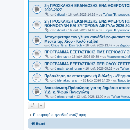
2η ΠΡΟΣΚΛΗΣΗ ΕΚΔΗΛΩΣΗΣ ΕΝΔΙΑΦΕΡΟΝΤΟΣ
2026-2027
από
dicsd
»
16 Ιούλ 2026 14:19
» σε
Τμήμα Πληροφορικ
2η ΠΡΟΣΚΛΗΣΗ ΕΚΔΗΛΩΣΗΣ ΕΝΔΙΑΦΕΡΟΝΤΟΣ
ΝΟΗΜΟΣΥΝΗ ΚΑΙ ΣΥΓΧΡΟΝΑ ΔΙΚΤΥΑ» 2026-20
από
dicsd
»
16 Ιούλ 2026 14:18
» σε
Τμήμα Πληροφορικ
Αποχαιρεταμε τον γλυκο συνάδελφο-μασκοτ τ
Μεστά της Χίου - Καλό ταξίδι!
από
Chios_Graf_Dim_Sch
»
16 Ιούλ 2026 13:47
» σε
Δημόσι
ΠΡΟΓΡΑΜΜΑ ΕΞΕΤΑΣΤΙΚΗΣ ΠΜΣ ΠΕΡΙΟΔΟΥ Σ
από
dmmath
»
16 Ιούλ 2026 09:39
» σε
Μεταπτυχιακό Μ
ΠΡΟΓΡΑΜΜΑ ΕΞΕΤΑΣΤΙΚΗΣ ΠΕΡΙΟΔΟΥ ΣΕΠΤΕ
από
math_akad_gram
»
16 Ιούλ 2026 09:26
» σε
Τμήμα
Πρόσκληση σε επιστημονική διάλεξη - «Ψηφια
από
tde_akad_gram
»
15 Ιούλ 2026 14:20
» σε
Τμήμα Δ
Ανακοίνωση-Πρόσκληση για τη δημόσια υποστήρ
Υ.Δ. κ. Ψωμά Παναγιώτη
από
chios-tmod
»
13 Ιούλ 2026 13:09
» σε
Τμήμα Μηχανι
Επιστροφή στην ειδική αναζήτηση
Board