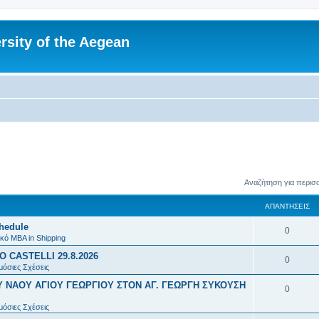
rsity of the Aegean
Αναζήτηση για περισ
ΑΠΑΝΤΉΣΕΙΣ
chedule
Α
0
κό MBA in Shipping
π
 CASTELLI 29.8.2026
Α
0
α
μόσιες Σχέσεις
π
Υ ΝΑΟΥ ΑΓΙΟΥ ΓΕΩΡΓΙΟΥ ΣΤΟΝ ΑΓ. ΓΕΩΡΓΗ ΣΥΚΟΥΣΗ
ν
Α
0
α
τ
π
μόσιες Σχέσεις
ν