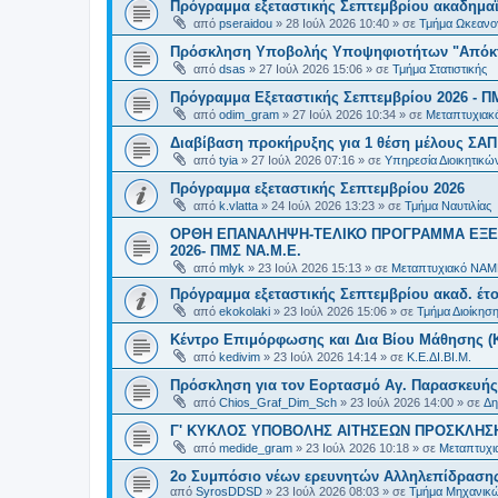
Πρόγραμμα εξεταστικής Σεπτεμβρίου ακαδημαϊ
από
pseraidou
»
28 Ιούλ 2026 10:40
» σε
Τμήμα Ωκεανο
Πρόσκληση Υποβολής Υποψηφιοτήτων "Απόκτη
από
dsas
»
27 Ιούλ 2026 15:06
» σε
Τμήμα Στατιστικής
Πρόγραμμα Εξεταστικής Σεπτεμβρίου 2026 - Π
από
odim_gram
»
27 Ιούλ 2026 10:34
» σε
Μεταπτυχιακ
Διαβίβαση προκήρυξης για 1 θέση μέλους ΣΑ
από
tyia
»
27 Ιούλ 2026 07:16
» σε
Υπηρεσία Διοικητικ
Πρόγραμμα εξεταστικής Σεπτεμβρίου 2026
από
k.vlatta
»
24 Ιούλ 2026 13:23
» σε
Τμήμα Ναυτιλίας
ΟΡΘΗ ΕΠΑΝΑΛΗΨΗ-ΤΕΛΙΚΟ ΠΡΟΓΡΑΜΜΑ ΕΞΕ
2026- ΠΜΣ ΝΑ.Μ.Ε.
από
mlyk
»
23 Ιούλ 2026 15:13
» σε
Μεταπτυχιακό ΝΑΜ
Πρόγραμμα εξεταστικής Σεπτεμβρίου ακαδ. έτο
από
ekokolaki
»
23 Ιούλ 2026 15:06
» σε
Τμήμα Διοίκησ
Κέντρο Επιμόρφωσης και Δια Βίου Μάθησης (Κ.
από
kedivim
»
23 Ιούλ 2026 14:14
» σε
Κ.Ε.ΔΙ.ΒΙ.Μ.
Πρόσκληση για τον Εορτασμό Αγ. Παρασκευής
από
Chios_Graf_Dim_Sch
»
23 Ιούλ 2026 14:00
» σε
Δη
Γ' ΚΥΚΛΟΣ ΥΠΟΒΟΛΗΣ ΑΙΤΗΣΕΩΝ ΠΡΟΣΚΛΗΣΗ
από
medide_gram
»
23 Ιούλ 2026 10:18
» σε
Μεταπτυχι
2ο Συμπόσιο νέων ερευνητών Αλληλεπίδρασ
από
SyrosDDSD
»
23 Ιούλ 2026 08:03
» σε
Τμήμα Μηχανικώ