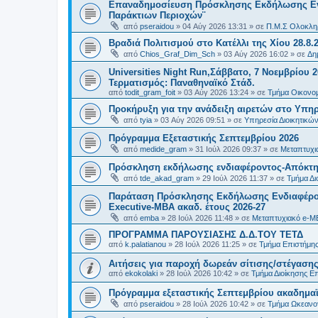
Επαναδημοσίευση Πρόσκλησης Εκδήλωσης Ενδι
Παράκτιων Περιοχών¨
από
pseraidou
»
04 Αύγ 2026 13:31
» σε
Π.Μ.Σ Ολοκληρ
Βραδιά Πολιτισμού στο Κατέλλι της Χίου 28.8.
από
Chios_Graf_Dim_Sch
»
03 Αύγ 2026 16:02
» σε
Δη
Universities Night Run,Σάββατο, 7 Νοεμβρίου 2
Τερματισμός: Παναθηναϊκό Στάδ.
από
todit_gram_foit
»
03 Αύγ 2026 13:24
» σε
Τμήμα Οικονομ
Προκήρυξη για την ανάδειξη αιρετών στο Υπη
από
tyia
»
03 Αύγ 2026 09:51
» σε
Υπηρεσία Διοικητικ
Πρόγραμμα Εξεταστικής Σεπτεμβρίου 2026
από
medide_gram
»
31 Ιούλ 2026 09:37
» σε
Μεταπτυχι
Πρόσκληση εκδήλωσης ενδιαφέροντος-Απόκτησ
από
tde_akad_gram
»
29 Ιούλ 2026 11:37
» σε
Τμήμα Δι
Παράταση Πρόσκλησης Εκδήλωσης Ενδιαφέρον
Executive-MBΑ ακαδ. έτους 2026-27
από
emba
»
28 Ιούλ 2026 11:48
» σε
Μεταπτυχιακό e-M
ΠΡΟΓΡΑΜΜΑ ΠΑΡΟΥΣΙΑΣΗΣ Δ.Δ.ΤΟΥ ΤΕΤΔ
από
k.palatianou
»
28 Ιούλ 2026 11:25
» σε
Τμήμα Επιστήμης
Αιτήσεις για παροχή δωρεάν σίτισης/στέγασης
από
ekokolaki
»
28 Ιούλ 2026 10:42
» σε
Τμήμα Διοίκησης Ε
Πρόγραμμα εξεταστικής Σεπτεμβρίου ακαδημαϊ
από
pseraidou
»
28 Ιούλ 2026 10:42
» σε
Τμήμα Ωκεανο