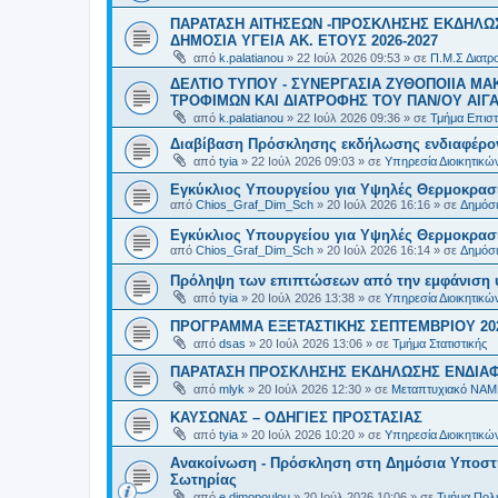
ΠΑΡΑΤΑΣΗ ΑΙΤΗΣΕΩΝ -ΠΡΟΣΚΛΗΣΗΣ ΕΚΔΗΛΩΣ
ΔΗΜΟΣΙΑ ΥΓΕΙΑ AK. ETOYΣ 2026-2027
από
k.palatianou
»
22 Ιούλ 2026 09:53
» σε
Π.Μ.Σ Διατρο
ΔΕΛΤΙΟ ΤΥΠΟΥ - ΣΥΝΕΡΓΑΣΙΑ ΖΥΘΟΠΟΙΙΑ Μ
ΤΡΟΦΙΜΩΝ ΚΑΙ ΔΙΑΤΡΟΦΗΣ ΤΟΥ ΠΑΝ/ΟΥ ΑΙΓΑ
από
k.palatianou
»
22 Ιούλ 2026 09:36
» σε
Τμήμα Επιστ
Διαβίβαση Πρόσκλησης εκδήλωσης ενδιαφέρο
από
tyia
»
22 Ιούλ 2026 09:03
» σε
Υπηρεσία Διοικητικ
Εγκύκλιος Υπουργείου για Υψηλές Θερμοκρασ
από
Chios_Graf_Dim_Sch
»
20 Ιούλ 2026 16:16
» σε
Δημόσι
Εγκύκλιος Υπουργείου για Υψηλές Θερμοκρασ
από
Chios_Graf_Dim_Sch
»
20 Ιούλ 2026 16:14
» σε
Δημόσι
Πρόληψη των επιπτώσεων από την εμφάνιση 
από
tyia
»
20 Ιούλ 2026 13:38
» σε
Υπηρεσία Διοικητικ
ΠΡΟΓΡΑΜΜΑ ΕΞΕΤΑΣΤΙΚΗΣ ΣΕΠΤΕΜΒΡΙΟΥ 20
από
dsas
»
20 Ιούλ 2026 13:06
» σε
Τμήμα Στατιστικής
ΠΑΡΑΤΑΣΗ ΠΡΟΣΚΛΗΣΗΣ ΕΚΔΗΛΩΣΗΣ ΕΝΔΙΑΦΕ
από
mlyk
»
20 Ιούλ 2026 12:30
» σε
Μεταπτυχιακό ΝΑΜ
ΚΑΥΣΩΝΑΣ – ΟΔΗΓΙΕΣ ΠΡΟΣΤΑΣΙΑΣ
από
tyia
»
20 Ιούλ 2026 10:20
» σε
Υπηρεσία Διοικητικ
Ανακοίνωση - Πρόσκληση στη Δημόσια Υποστήρ
Σωτηρίας
από
e.dimopoulou
»
20 Ιούλ 2026 10:06
» σε
Τμήμα Πολι