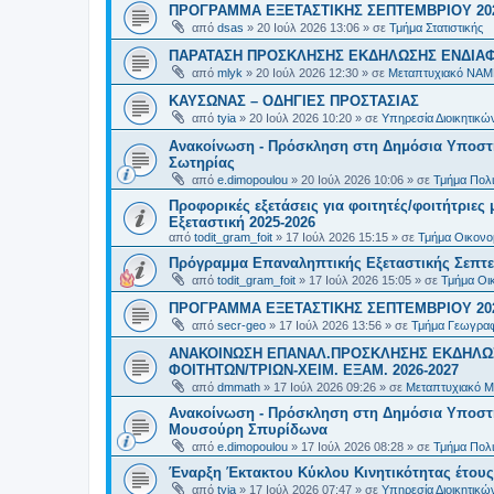
ΠΡΟΓΡΑΜΜΑ ΕΞΕΤΑΣΤΙΚΗΣ ΣΕΠΤΕΜΒΡΙΟΥ 20
από
dsas
»
20 Ιούλ 2026 13:06
» σε
Τμήμα Στατιστικής
ΠΑΡΑΤΑΣΗ ΠΡΟΣΚΛΗΣΗΣ ΕΚΔΗΛΩΣΗΣ ΕΝΔΙΑΦΕ
από
mlyk
»
20 Ιούλ 2026 12:30
» σε
Μεταπτυχιακό ΝΑΜ
ΚΑΥΣΩΝΑΣ – ΟΔΗΓΙΕΣ ΠΡΟΣΤΑΣΙΑΣ
από
tyia
»
20 Ιούλ 2026 10:20
» σε
Υπηρεσία Διοικητικ
Ανακοίνωση - Πρόσκληση στη Δημόσια Υποστήρ
Σωτηρίας
από
e.dimopoulou
»
20 Ιούλ 2026 10:06
» σε
Τμήμα Πολι
Προφορικές εξετάσεις για φοιτητές/φοιτήτριε
Εξεταστική 2025-2026
από
todit_gram_foit
»
17 Ιούλ 2026 15:15
» σε
Τμήμα Οικονομ
Πρόγραμμα Επαναληπτικής Εξεταστικής Σεπτε
από
todit_gram_foit
»
17 Ιούλ 2026 15:05
» σε
Τμήμα Οικ
ΠΡΟΓΡΑΜΜΑ ΕΞΕΤΑΣΤΙΚΗΣ ΣΕΠΤΕΜΒΡΙΟΥ 20
από
secr-geo
»
17 Ιούλ 2026 13:56
» σε
Τμήμα Γεωγραφ
ΑΝΑΚΟΙΝΩΣΗ ΕΠΑΝΑΛ.ΠΡΟΣΚΛΗΣΗΣ ΕΚΔΗΛΩΣ
ΦΟΙΤΗΤΩΝ/ΤΡΙΩΝ-ΧΕΙΜ. ΕΞΑΜ. 2026-2027
από
dmmath
»
17 Ιούλ 2026 09:26
» σε
Μεταπτυχιακό Μ
Ανακοίνωση - Πρόσκληση στη Δημόσια Υποστήρι
Μουσούρη Σπυρίδωνα
από
e.dimopoulou
»
17 Ιούλ 2026 08:28
» σε
Τμήμα Πολι
Έναρξη Έκτακτου Κύκλου Κινητικότητας έτους 2
από
tyia
»
17 Ιούλ 2026 07:47
» σε
Υπηρεσία Διοικητικ