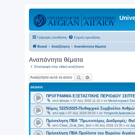
Unive
Γρήγορες συνδέσεις
Συχνές ερωτήσεις
Board
Αναζήτηση
Αναπάντητα θέματα
Αναπάντητα θέματα
Επιστροφή στην ειδική αναζήτηση
Αναζήτηση
Ειδική αναζήτηση
ΘΈΜΑΤΑ
ΠΡΟΓΡΑΜΜΑ ΕΞΕΤΑΣΤΙΚΗΣ ΠΕΡΙΟΔΟΥ ΣΕΠΤΕ
από
dmsas
»
07 Αύγ 2026 11:16
» σε
Μεταπτυχιακό Στατ
Νόμος 5225/2025-Πειθαρχικό Συμβούλιο Ανθρώ
από
tyia
»
07 Αύγ 2026 08:54
» σε
Υπηρεσία Διοικητικ
Πρόσκληση ΠΒΑ "Πρωτοπόρες Διαδρομές: Θαλά
από
Chios_Graf_Dim_Sch
»
06 Αύγ 2026 13:35
» σε
Δη
Πρόσκληση ΠΒΑ Προϊόντα του Βορείου Αιγαίου