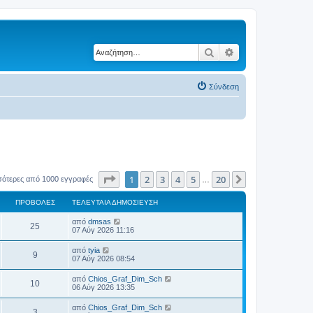
Αναζήτηση
Ειδική αναζήτηση
Σύνδεση
Σελίδα
1
από
20
1
2
3
4
5
20
Επόμενη
σότερες από 1000 εγγραφές
…
ΠΡΟΒΟΛΈΣ
ΤΕΛΕΥΤΑΊΑ ΔΗΜΟΣΊΕΥΣΗ
Τ
από
dmsas
Π
25
ε
07 Αύγ 2026 11:16
λ
ρ
ε
Τ
από
tyia
Π
9
υ
ε
07 Αύγ 2026 08:54
ο
τ
λ
α
ρ
ε
Τ
από
Chios_Graf_Dim_Sch
β
ί
Π
10
υ
ε
06 Αύγ 2026 13:35
α
ο
τ
λ
δ
ο
α
ρ
ε
η
Τ
από
Chios_Graf_Dim_Sch
β
ί
Π
3
υ
μ