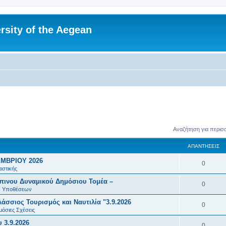
rsity of the Aegean
Αναζήτηση για περισ
ΑΠΑΝΤΉΣΕΙΣ
ΜΒΡΙΟΥ 2026
Α
0
ιστικής
π
πινου Δυναμικού Δημόσιου Τομέα –
Α
0
α
ών Υποθέσεων
π
σσιος Τουρισμός και Ναυτιλία "3.9.2026
ν
Α
0
α
μόσιες Σχέσεις
τ
π
 3.9.2026
ν
Α
0