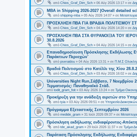
από
Chios_Graf_Dim_Sch
»
06 Αύγ 2026 13:17
» σε
Δη
MBA in Shipping 2026-2027 |Overall detailed s
από
shipping-mba
»
05 Αύγ 2026 14:07
» σε
Μεταπτυχια
ΠΡΟΣΚΛΗΣΗ ΠΒΑ ΓΙΑ ΒΡΑΔΙΑ ΠΟΛΙΤΙΣΜΟΥ ΣΤΟ
από
Chios_Graf_Dim_Sch
»
04 Αύγ 2026 14:20
» σε
Δη
ΠΡΟΣΚΛΗΣΗ ΠΒΑ ΣΤΑ ΘΥΡΑΝΟΙΞΙΑ ΤΟΥ ΙΕΡΟ
30.8.2026
από
Chios_Graf_Dim_Sch
»
04 Αύγ 2026 14:15
» σε
Δη
Επαναδημοσίευση Πρόσκλησης Εκδήλωσης Ενδι
Παράκτιων Περιοχών¨
από
pseraidou
»
04 Αύγ 2026 13:31
» σε
Π.Μ.Σ Ολοκληρ
Βραδιά Πολιτισμού στο Κατέλλι της Χίου 28.8.
από
Chios_Graf_Dim_Sch
»
03 Αύγ 2026 16:02
» σε
Δη
Universities Night Run,Σάββατο, 7 Νοεμβρίου 2
Τερματισμός: Παναθηναϊκό Στάδ.
από
todit_gram_foit
»
03 Αύγ 2026 13:24
» σε
Τμήμα Οικονομ
Προκήρυξη για την ανάδειξη αιρετών στο Υπη
από
tyia
»
03 Αύγ 2026 09:51
» σε
Υπηρεσία Διοικητικ
Πρόγραμμα Εξεταστικής Σεπτεμβρίου 2026
από
medide_gram
»
31 Ιούλ 2026 09:37
» σε
Μεταπτυχι
Πρόσκληση εκδήλωσης ενδιαφέροντος-Απόκτησ
από
tde_akad_gram
»
29 Ιούλ 2026 11:37
» σε
Τμήμα Δι
Παράταση Πρόσκλησης Εκδήλωσης Ενδιαφέρον