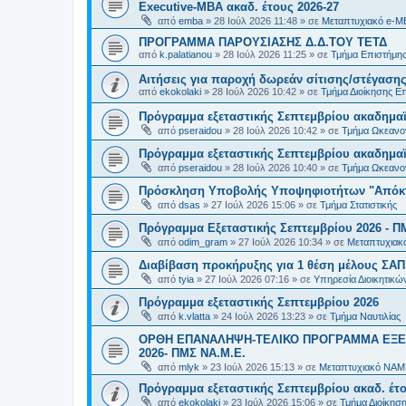
Executive-MBΑ ακαδ. έτους 2026-27
από
emba
»
28 Ιούλ 2026 11:48
» σε
Μεταπτυχιακό e-M
ΠΡΟΓΡΑΜΜΑ ΠΑΡΟΥΣΙΑΣΗΣ Δ.Δ.ΤΟΥ ΤΕΤΔ
από
k.palatianou
»
28 Ιούλ 2026 11:25
» σε
Τμήμα Επιστήμης
Αιτήσεις για παροχή δωρεάν σίτισης/στέγασης
από
ekokolaki
»
28 Ιούλ 2026 10:42
» σε
Τμήμα Διοίκησης Ε
Πρόγραμμα εξεταστικής Σεπτεμβρίου ακαδημαϊ
από
pseraidou
»
28 Ιούλ 2026 10:42
» σε
Τμήμα Ωκεανο
Πρόγραμμα εξεταστικής Σεπτεμβρίου ακαδημαϊ
από
pseraidou
»
28 Ιούλ 2026 10:40
» σε
Τμήμα Ωκεανο
Πρόσκληση Υποβολής Υποψηφιοτήτων "Απόκτη
από
dsas
»
27 Ιούλ 2026 15:06
» σε
Τμήμα Στατιστικής
Πρόγραμμα Εξεταστικής Σεπτεμβρίου 2026 - Π
από
odim_gram
»
27 Ιούλ 2026 10:34
» σε
Μεταπτυχιακ
Διαβίβαση προκήρυξης για 1 θέση μέλους ΣΑ
από
tyia
»
27 Ιούλ 2026 07:16
» σε
Υπηρεσία Διοικητικ
Πρόγραμμα εξεταστικής Σεπτεμβρίου 2026
από
k.vlatta
»
24 Ιούλ 2026 13:23
» σε
Τμήμα Ναυτιλίας
ΟΡΘΗ ΕΠΑΝΑΛΗΨΗ-ΤΕΛΙΚΟ ΠΡΟΓΡΑΜΜΑ ΕΞΕ
2026- ΠΜΣ ΝΑ.Μ.Ε.
από
mlyk
»
23 Ιούλ 2026 15:13
» σε
Μεταπτυχιακό ΝΑΜ
Πρόγραμμα εξεταστικής Σεπτεμβρίου ακαδ. έτο
από
ekokolaki
»
23 Ιούλ 2026 15:06
» σε
Τμήμα Διοίκησ