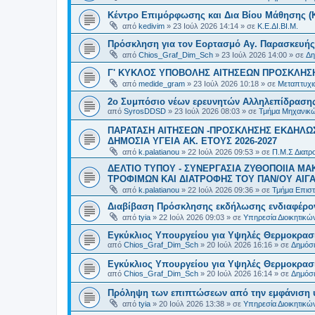
Κέντρο Επιμόρφωσης και Δια Βίου Μάθησης (Κ.
από
kedivim
»
23 Ιούλ 2026 14:14
» σε
Κ.Ε.ΔΙ.ΒΙ.Μ.
Πρόσκληση για τον Εορτασμό Αγ. Παρασκευής
από
Chios_Graf_Dim_Sch
»
23 Ιούλ 2026 14:00
» σε
Δη
Γ' ΚΥΚΛΟΣ ΥΠΟΒΟΛΗΣ ΑΙΤΗΣΕΩΝ ΠΡΟΣΚΛΗΣΗ
από
medide_gram
»
23 Ιούλ 2026 10:18
» σε
Μεταπτυχι
2ο Συμπόσιο νέων ερευνητών Αλληλεπίδρασ
από
SyrosDDSD
»
23 Ιούλ 2026 08:03
» σε
Τμήμα Μηχανικώ
ΠΑΡΑΤΑΣΗ ΑΙΤΗΣΕΩΝ -ΠΡΟΣΚΛΗΣΗΣ ΕΚΔΗΛΩΣ
ΔΗΜΟΣΙΑ ΥΓΕΙΑ AK. ETOYΣ 2026-2027
από
k.palatianou
»
22 Ιούλ 2026 09:53
» σε
Π.Μ.Σ Διατρο
ΔΕΛΤΙΟ ΤΥΠΟΥ - ΣΥΝΕΡΓΑΣΙΑ ΖΥΘΟΠΟΙΙΑ Μ
ΤΡΟΦΙΜΩΝ ΚΑΙ ΔΙΑΤΡΟΦΗΣ ΤΟΥ ΠΑΝ/ΟΥ ΑΙΓΑ
από
k.palatianou
»
22 Ιούλ 2026 09:36
» σε
Τμήμα Επιστ
Διαβίβαση Πρόσκλησης εκδήλωσης ενδιαφέρο
από
tyia
»
22 Ιούλ 2026 09:03
» σε
Υπηρεσία Διοικητικ
Εγκύκλιος Υπουργείου για Υψηλές Θερμοκρασ
από
Chios_Graf_Dim_Sch
»
20 Ιούλ 2026 16:16
» σε
Δημόσι
Εγκύκλιος Υπουργείου για Υψηλές Θερμοκρασ
από
Chios_Graf_Dim_Sch
»
20 Ιούλ 2026 16:14
» σε
Δημόσι
Πρόληψη των επιπτώσεων από την εμφάνιση 
από
tyia
»
20 Ιούλ 2026 13:38
» σε
Υπηρεσία Διοικητικ