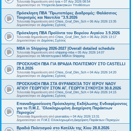
Τελευταία δημοσίευση από
tyia
«
07 Αύγ 2026 08:54
Δημοσιεύτηκε σε
Υπηρεσία Διοικητικών Υποθέσεων
Πρόσκληση ΠΒΑ "Πρωτοπόρες Διαδρομές: Θαλάσσιος
Τουρισμός και Ναυτιλία "3.9.2026
Τελευταία δημοσίευση από
Chios_Graf_Dim_Sch
«
06 Αύγ 2026 13:35
Δημοσιεύτηκε σε
Δημόσιες Σχέσεις
Πρόσκληση ΠΒΑ Προϊόντα του Βορείου Αιγαίου 3.9.2026
Τελευταία δημοσίευση από
Chios_Graf_Dim_Sch
«
06 Αύγ 2026 13:17
Δημοσιεύτηκε σε
Δημόσιες Σχέσεις
MBA in Shipping 2026-2027 |Overall detailed schedule
Τελευταία δημοσίευση από
shipping-mba
«
05 Αύγ 2026 14:07
Δημοσιεύτηκε σε
Μεταπτυχιακό MBA in Shipping
ΠΡΟΣΚΛΗΣΗ ΠΒΑ ΓΙΑ ΒΡΑΔΙΑ ΠΟΛΙΤΙΣΜΟΥ ΣΤΟ CASTELLI
29.8.2026
Τελευταία δημοσίευση από
Chios_Graf_Dim_Sch
«
04 Αύγ 2026 14:20
Δημοσιεύτηκε σε
Δημόσιες Σχέσεις
ΠΡΟΣΚΛΗΣΗ ΠΒΑ ΣΤΑ ΘΥΡΑΝΟΙΞΙΑ ΤΟΥ ΙΕΡΟΥ ΝΑΟΥ
ΑΓΙΟΥ ΓΕΩΡΓΙΟΥ ΣΤΟΝ ΑΓ. ΓΕΩΡΓΗ ΣΥΚΟΥΣΗ 30.8.2026
Τελευταία δημοσίευση από
Chios_Graf_Dim_Sch
«
04 Αύγ 2026 14:15
Δημοσιεύτηκε σε
Δημόσιες Σχέσεις
Επαναδημοσίευση Πρόσκλησης Εκδήλωσης Ενδιαφέροντος
για το Π.Μ.Σ. ¨Ολοκληρωμένη Διαχείριση Παράκτιων
Περιοχών¨
Τελευταία δημοσίευση από
pseraidou
«
04 Αύγ 2026 13:31
Δημοσιεύτηκε σε
Π.Μ.Σ Ολοκληρωμένη Διαχείριση Παράκτιων Περιοχών
Βραδιά Πολιτισμού στο Κατέλλι της Χίου 28.8.2026