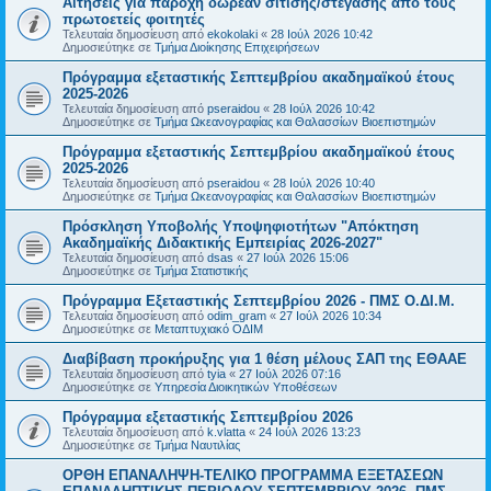
Αιτήσεις για παροχή δωρεάν σίτισης/στέγασης από τους
πρωτοετείς φοιτητές
Τελευταία δημοσίευση από
ekokolaki
«
28 Ιούλ 2026 10:42
Δημοσιεύτηκε σε
Τμήμα Διοίκησης Επιχειρήσεων
Πρόγραμμα εξεταστικής Σεπτεμβρίου ακαδημαϊκού έτους
2025-2026
Τελευταία δημοσίευση από
pseraidou
«
28 Ιούλ 2026 10:42
Δημοσιεύτηκε σε
Τμήμα Ωκεανογραφίας και Θαλασσίων Βιοεπιστημών
Πρόγραμμα εξεταστικής Σεπτεμβρίου ακαδημαϊκού έτους
2025-2026
Τελευταία δημοσίευση από
pseraidou
«
28 Ιούλ 2026 10:40
Δημοσιεύτηκε σε
Τμήμα Ωκεανογραφίας και Θαλασσίων Βιοεπιστημών
Πρόσκληση Υποβολής Υποψηφιοτήτων "Απόκτηση
Ακαδημαϊκής Διδακτικής Εμπειρίας 2026-2027"
Τελευταία δημοσίευση από
dsas
«
27 Ιούλ 2026 15:06
Δημοσιεύτηκε σε
Τμήμα Στατιστικής
Πρόγραμμα Εξεταστικής Σεπτεμβρίου 2026 - ΠΜΣ Ο.ΔΙ.Μ.
Τελευταία δημοσίευση από
odim_gram
«
27 Ιούλ 2026 10:34
Δημοσιεύτηκε σε
Μεταπτυχιακό ΟΔΙΜ
Διαβίβαση προκήρυξης για 1 θέση μέλους ΣΑΠ της ΕΘΑΑΕ
Τελευταία δημοσίευση από
tyia
«
27 Ιούλ 2026 07:16
Δημοσιεύτηκε σε
Υπηρεσία Διοικητικών Υποθέσεων
Πρόγραμμα εξεταστικής Σεπτεμβρίου 2026
Τελευταία δημοσίευση από
k.vlatta
«
24 Ιούλ 2026 13:23
Δημοσιεύτηκε σε
Τμήμα Ναυτιλίας
ΟΡΘΗ ΕΠΑΝΑΛΗΨΗ-ΤΕΛΙΚΟ ΠΡΟΓΡΑΜΜΑ ΕΞΕΤΑΣΕΩΝ