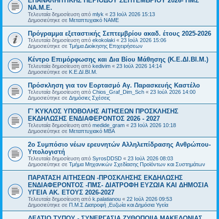
ΕΠΑΝΑΛΗΠΤΙΚΗΣ ΠΕΡΙΟΔΟΥ ΣΕΠΤΕΜΒΡΙΟΥ 2026- ΠΜΣ
ΝΑ.Μ.Ε.
Τελευταία δημοσίευση από
mlyk
«
23 Ιούλ 2026 15:13
Δημοσιεύτηκε σε
Μεταπτυχιακό ΝΑΜΕ
Πρόγραμμα εξεταστικής Σεπτεμβρίου ακαδ. έτους 2025-2026
Τελευταία δημοσίευση από
ekokolaki
«
23 Ιούλ 2026 15:06
Δημοσιεύτηκε σε
Τμήμα Διοίκησης Επιχειρήσεων
Κέντρο Επιμόρφωσης και Δια Βίου Μάθησης (Κ.Ε.ΔΙ.ΒΙ.Μ.)
Τελευταία δημοσίευση από
kedivim
«
23 Ιούλ 2026 14:14
Δημοσιεύτηκε σε
Κ.Ε.ΔΙ.ΒΙ.Μ.
Πρόσκληση για τον Εορτασμό Αγ. Παρασκευής Καστέλο
Τελευταία δημοσίευση από
Chios_Graf_Dim_Sch
«
23 Ιούλ 2026 14:00
Δημοσιεύτηκε σε
Δημόσιες Σχέσεις
Γ' ΚΥΚΛΟΣ ΥΠΟΒΟΛΗΣ ΑΙΤΗΣΕΩΝ ΠΡΟΣΚΛΗΣΗΣ
ΕΚΔΗΛΩΣΗΣ ΕΝΔΙΑΦΕΡΟΝΤΟΣ 2026 - 2027
Τελευταία δημοσίευση από
medide_gram
«
23 Ιούλ 2026 10:18
Δημοσιεύτηκε σε
Μεταπτυχιακό MBA
2ο Συμπόσιο νέων ερευνητών Αλληλεπίδρασης Ανθρώπου-
Υπολογιστή
Τελευταία δημοσίευση από
SyrosDDSD
«
23 Ιούλ 2026 08:03
Δημοσιεύτηκε σε
Τμήμα Μηχανικών Σχεδίασης Προϊόντων και Συστημάτων
ΠΑΡΑΤΑΣΗ ΑΙΤΗΣΕΩΝ -ΠΡΟΣΚΛΗΣΗΣ ΕΚΔΗΛΩΣΗΣ
ΕΝΔΙΑΦΕΡΟΝΤΟΣ -ΠΜΣ- ΔΙΑΤΡΟΦΗ ΕΥΖΩΙΑ ΚΑΙ ΔΗΜΟΣΙΑ
ΥΓΕΙΑ AK. ETOYΣ 2026-2027
Τελευταία δημοσίευση από
k.palatianou
«
22 Ιούλ 2026 09:53
Δημοσιεύτηκε σε
Π.Μ.Σ Διατροφή ,Ευζωία και Δημόσια Υγεία
ΔΕΛΤΙΟ ΤΥΠΟΥ - ΣΥΝΕΡΓΑΣΙΑ ΖΥΘΟΠΟΙΙΑ ΜΑΚΕΔΟΝΙΑΣ