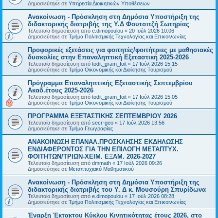
Δημοσιεύτηκε σε
Υπηρεσία Διοικητικών Υποθέσεων
Ανακοίνωση - Πρόσκληση στη Δημόσια Υποστήριξη της
διδακτορικής διατριβής της Υ.Δ Φουτσιτζή Σωτηρίας
Τελευταία δημοσίευση από
e.dimopoulou
«
20 Ιούλ 2026 10:06
Δημοσιεύτηκε σε
Τμήμα Πολιτισμικής Τεχνολογίας και Επικοινωνίας
Προφορικές εξετάσεις για φοιτητές/φοιτήτριες με μαθησιακές
δυσκολίες στην Επαναληπτική Εξεταστική 2025-2026
Τελευταία δημοσίευση από
todit_gram_foit
«
17 Ιούλ 2026 15:15
Δημοσιεύτηκε σε
Τμήμα Οικονομικής και Διοίκησης Τουρισμού
Πρόγραμμα Επαναληπτικής Εξεταστικής Σεπτεμβρίου
Ακαδ.έτους 2025-2026
Τελευταία δημοσίευση από
todit_gram_foit
«
17 Ιούλ 2026 15:05
Δημοσιεύτηκε σε
Τμήμα Οικονομικής και Διοίκησης Τουρισμού
ΠΡΟΓΡΑΜΜΑ ΕΞΕΤΑΣΤΙΚΗΣ ΣΕΠΤΕΜΒΡΙΟΥ 2026
Τελευταία δημοσίευση από
secr-geo
«
17 Ιούλ 2026 13:56
Δημοσιεύτηκε σε
Τμήμα Γεωγραφίας
ΑΝΑΚΟΙΝΩΣΗ ΕΠΑΝΑΛ.ΠΡΟΣΚΛΗΣΗΣ ΕΚΔΗΛΩΣΗΣ
ΕΝΔΙΑΦΕΡΟΝΤΟΣ ΓΙΑ ΤΗΝ ΕΠΙΛΟΓΗ ΜΕΤΑΠΤΥΧ.
ΦΟΙΤΗΤΩΝ/ΤΡΙΩΝ-ΧΕΙΜ. ΕΞΑΜ. 2026-2027
Τελευταία δημοσίευση από
dmmath
«
17 Ιούλ 2026 09:26
Δημοσιεύτηκε σε
Μεταπτυχιακό Μαθηματικού
Ανακοίνωση - Πρόσκληση στη Δημόσια Υποστήριξη της
διδακτορικής διατριβής του Υ. Δ κ. Μουσούρη Σπυρίδωνα
Τελευταία δημοσίευση από
e.dimopoulou
«
17 Ιούλ 2026 08:28
Δημοσιεύτηκε σε
Τμήμα Πολιτισμικής Τεχνολογίας και Επικοινωνίας
Έναρξη Έκτακτου Κύκλου Κινητικότητας έτους 2026, στο