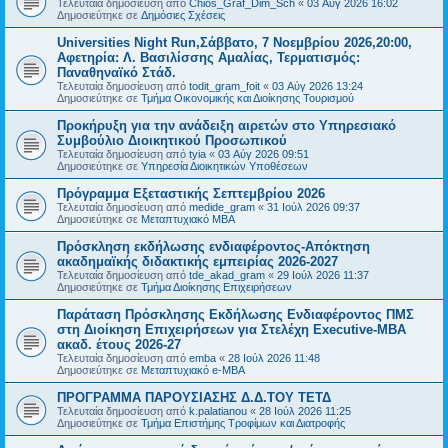
Τελευταία δημοσίευση από
Chios_Graf_Dim_Sch
«
03 Αύγ 2026 16:02
Δημοσιεύτηκε σε
Δημόσιες Σχέσεις
Universities Night Run,Σάββατο, 7 Νοεμβρίου 2026,20:00,
Αφετηρία: Λ. Βασιλίσσης Αμαλίας, Τερματισμός:
Παναθηναϊκό Στάδ.
Τελευταία δημοσίευση από
todit_gram_foit
«
03 Αύγ 2026 13:24
Δημοσιεύτηκε σε
Τμήμα Οικονομικής και Διοίκησης Τουρισμού
Προκήρυξη για την ανάδειξη αιρετών στο Υπηρεσιακό
Συμβούλιο Διοικητικού Προσωπικού
Τελευταία δημοσίευση από
tyia
«
03 Αύγ 2026 09:51
Δημοσιεύτηκε σε
Υπηρεσία Διοικητικών Υποθέσεων
Πρόγραμμα Εξεταστικής Σεπτεμβρίου 2026
Τελευταία δημοσίευση από
medide_gram
«
31 Ιούλ 2026 09:37
Δημοσιεύτηκε σε
Μεταπτυχιακό MBA
Πρόσκληση εκδήλωσης ενδιαφέροντος-Απόκτηση
ακαδημαϊκής διδακτικής εμπειρίας 2026-2027
Τελευταία δημοσίευση από
tde_akad_gram
«
29 Ιούλ 2026 11:37
Δημοσιεύτηκε σε
Τμήμα Διοίκησης Επιχειρήσεων
Παράταση Πρόσκλησης Εκδήλωσης Ενδιαφέροντος ΠΜΣ
στη Διοίκηση Επιχειρήσεων για Στελέχη Executive-MBΑ
ακαδ. έτους 2026-27
Τελευταία δημοσίευση από
emba
«
28 Ιούλ 2026 11:48
Δημοσιεύτηκε σε
Μεταπτυχιακό e-MBA
ΠΡΟΓΡΑΜΜΑ ΠΑΡΟΥΣΙΑΣΗΣ Δ.Δ.ΤΟΥ ΤΕΤΔ
Τελευταία δημοσίευση από
k.palatianou
«
28 Ιούλ 2026 11:25
Δημοσιεύτηκε σε
Τμήμα Επιστήμης Τροφίμων και Διατροφής