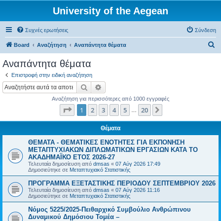
University of the Aegean
Συχνές ερωτήσεις
Σύνδεση
Α
Board
Αναζήτηση
Αναπάντητα θέματα
ν
Αναπάντητα θέματα
α
Επιστροφή στην ειδική αναζήτηση
ζ
Αναζήτηση
Ειδική αναζήτηση
ή
Αναζήτηση για περισσότερες από 1000 εγγραφές
τ
Σελίδα
1
από
20
1
2
3
4
5
20
Επόμενη
…
η
σ
Θέματα
η
ΘΕΜΑΤΑ - ΘΕΜΑΤΙΚΕΣ ΕΝΟΤΗΤΕΣ ΓΙΑ ΕΚΠΟΝΗΣΗ
ΜΕΤΑΠΤΥΧΙΑΚΩΝ ΔΙΠΛΩΜΑΤΙΚΩΝ ΕΡΓΑΣΙΩΝ ΚΑΤΑ ΤΟ
ΑΚΑΔΗΜΑΪΚΟ ΕΤΟΣ 2026-27
Τελευταία δημοσίευση από
dmsas
«
07 Αύγ 2026 17:49
Δημοσιεύτηκε σε
Μεταπτυχιακό Στατιστικής
ΠΡΟΓΡΑΜΜΑ ΕΞΕΤΑΣΤΙΚΗΣ ΠΕΡΙΟΔΟΥ ΣΕΠΤΕΜΒΡΙΟΥ 2026
Τελευταία δημοσίευση από
dmsas
«
07 Αύγ 2026 11:16
Δημοσιεύτηκε σε
Μεταπτυχιακό Στατιστικής
Νόμος 5225/2025-Πειθαρχικό Συμβούλιο Ανθρώπινου
Δυναμικού Δημόσιου Τομέα –