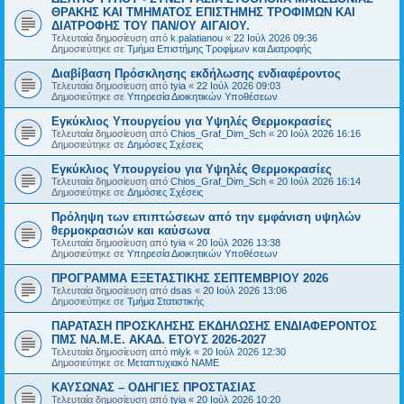
ΘΡΑΚΗΣ ΚΑΙ ΤΜΗΜΑΤΟΣ ΕΠΙΣΤΗΜΗΣ ΤΡΟΦΙΜΩΝ ΚΑΙ
ΔΙΑΤΡΟΦΗΣ ΤΟΥ ΠΑΝ/ΟΥ ΑΙΓΑΙΟΥ.
Τελευταία δημοσίευση από
k.palatianou
«
22 Ιούλ 2026 09:36
Δημοσιεύτηκε σε
Τμήμα Επιστήμης Τροφίμων και Διατροφής
Διαβίβαση Πρόσκλησης εκδήλωσης ενδιαφέροντος
Τελευταία δημοσίευση από
tyia
«
22 Ιούλ 2026 09:03
Δημοσιεύτηκε σε
Υπηρεσία Διοικητικών Υποθέσεων
Εγκύκλιος Υπουργείου για Υψηλές Θερμοκρασίες
Τελευταία δημοσίευση από
Chios_Graf_Dim_Sch
«
20 Ιούλ 2026 16:16
Δημοσιεύτηκε σε
Δημόσιες Σχέσεις
Εγκύκλιος Υπουργείου για Υψηλές Θερμοκρασίες
Τελευταία δημοσίευση από
Chios_Graf_Dim_Sch
«
20 Ιούλ 2026 16:14
Δημοσιεύτηκε σε
Δημόσιες Σχέσεις
Πρόληψη των επιπτώσεων από την εμφάνιση υψηλών
θερμοκρασιών και καύσωνα
Τελευταία δημοσίευση από
tyia
«
20 Ιούλ 2026 13:38
Δημοσιεύτηκε σε
Υπηρεσία Διοικητικών Υποθέσεων
ΠΡΟΓΡΑΜΜΑ ΕΞΕΤΑΣΤΙΚΗΣ ΣΕΠΤΕΜΒΡΙΟΥ 2026
Τελευταία δημοσίευση από
dsas
«
20 Ιούλ 2026 13:06
Δημοσιεύτηκε σε
Τμήμα Στατιστικής
ΠΑΡΑΤΑΣΗ ΠΡΟΣΚΛΗΣΗΣ ΕΚΔΗΛΩΣΗΣ ΕΝΔΙΑΦΕΡΟΝΤΟΣ
ΠΜΣ ΝΑ.Μ.Ε. ΑΚΑΔ. ΕΤΟΥΣ 2026-2027
Τελευταία δημοσίευση από
mlyk
«
20 Ιούλ 2026 12:30
Δημοσιεύτηκε σε
Μεταπτυχιακό ΝΑΜΕ
ΚΑΥΣΩΝΑΣ – ΟΔΗΓΙΕΣ ΠΡΟΣΤΑΣΙΑΣ
Τελευταία δημοσίευση από
tyia
«
20 Ιούλ 2026 10:20