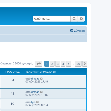
Αναζήτηση
Ειδική αναζήτηση
Σύνδεση
Σελίδα
1
από
20
1
2
3
4
5
20
Επόμενη
σότερες από 1000 εγγραφές
…
ΠΡΟΒΟΛΈΣ
ΤΕΛΕΥΤΑΊΑ ΔΗΜΟΣΊΕΥΣΗ
Τ
από
dmsas
Π
34
ε
07 Αύγ 2026 17:49
λ
ρ
ε
υ
Τ
από
dmsas
ο
Π
τ
43
ε
07 Αύγ 2026 11:16
α
λ
β
ί
ρ
ε
Τ
α
από
tyia
Π
10
υ
ε
δ
07 Αύγ 2026 08:54
ο
ο
τ
λ
η
α
ρ
ε
μ