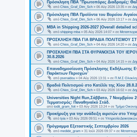
Πρόσκληση ΠΒΑ "Πρωτοπόρες Διαδρομές: Θαλά
από
Chios_Graf_Dim_Sch
»
06 Αύγ 2026 13:35
» σε
Δη
Πρόσκληση ΠΒΑ Προϊόντα του Βορείου Αιγαίου
από
Chios_Graf_Dim_Sch
»
06 Αύγ 2026 13:17
» σε
Δη
MBA in Shipping 2026-2027 |Overall detailed s
από
shipping-mba
»
05 Αύγ 2026 14:07
» σε
Μεταπτυχια
ΠΡΟΣΚΛΗΣΗ ΠΒΑ ΓΙΑ ΒΡΑΔΙΑ ΠΟΛΙΤΙΣΜΟΥ ΣΤΟ
από
Chios_Graf_Dim_Sch
»
04 Αύγ 2026 14:20
» σε
Δη
ΠΡΟΣΚΛΗΣΗ ΠΒΑ ΣΤΑ ΘΥΡΑΝΟΙΞΙΑ ΤΟΥ ΙΕΡΟ
30.8.2026
από
Chios_Graf_Dim_Sch
»
04 Αύγ 2026 14:15
» σε
Δη
Επαναδημοσίευση Πρόσκλησης Εκδήλωσης Ενδι
Παράκτιων Περιοχών¨
από
pseraidou
»
04 Αύγ 2026 13:31
» σε
Π.Μ.Σ Ολοκληρ
Βραδιά Πολιτισμού στο Κατέλλι της Χίου 28.8.
από
Chios_Graf_Dim_Sch
»
03 Αύγ 2026 16:02
» σε
Δη
Universities Night Run,Σάββατο, 7 Νοεμβρίου 2
Τερματισμός: Παναθηναϊκό Στάδ.
από
todit_gram_foit
»
03 Αύγ 2026 13:24
» σε
Τμήμα Οικονομ
Προκήρυξη για την ανάδειξη αιρετών στο Υπη
από
tyia
»
03 Αύγ 2026 09:51
» σε
Υπηρεσία Διοικητικ
Πρόγραμμα Εξεταστικής Σεπτεμβρίου 2026
από
medide_gram
»
31 Ιούλ 2026 09:37
» σε
Μεταπτυχι