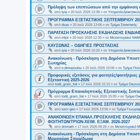
Πρόληψη των επιπτώσεων από την εμφάνιση 
από
tyia
»
20 Ιούλ 2026 13:38
» σε
Υπηρεσία Διοικητικ
ΠΡΟΓΡΑΜΜΑ ΕΞΕΤΑΣΤΙΚΗΣ ΣΕΠΤΕΜΒΡΙΟΥ 20
από
dsas
»
20 Ιούλ 2026 13:06
» σε
Τμήμα Στατιστικής
ΠΑΡΑΤΑΣΗ ΠΡΟΣΚΛΗΣΗΣ ΕΚΔΗΛΩΣΗΣ ΕΝΔΙΑΦΕ
από
mlyk
»
20 Ιούλ 2026 12:30
» σε
Μεταπτυχιακό ΝΑΜ
ΚΑΥΣΩΝΑΣ – ΟΔΗΓΙΕΣ ΠΡΟΣΤΑΣΙΑΣ
από
tyia
»
20 Ιούλ 2026 10:20
» σε
Υπηρεσία Διοικητικ
Ανακοίνωση - Πρόσκληση στη Δημόσια Υποστήρ
Σωτηρίας
από
e.dimopoulou
»
20 Ιούλ 2026 10:06
» σε
Τμήμα Πολι
Προφορικές εξετάσεις για φοιτητές/φοιτήτριε
Εξεταστική 2025-2026
από
todit_gram_foit
»
17 Ιούλ 2026 15:15
» σε
Τμήμα Οικονομ
Πρόγραμμα Επαναληπτικής Εξεταστικής Σεπτε
από
todit_gram_foit
»
17 Ιούλ 2026 15:05
» σε
Τμήμα Οικ
ΠΡΟΓΡΑΜΜΑ ΕΞΕΤΑΣΤΙΚΗΣ ΣΕΠΤΕΜΒΡΙΟΥ 20
από
secr-geo
»
17 Ιούλ 2026 13:56
» σε
Τμήμα Γεωγραφ
ΑΝΑΚΟΙΝΩΣΗ ΕΠΑΝΑΛ.ΠΡΟΣΚΛΗΣΗΣ ΕΚΔΗΛΩΣ
ΦΟΙΤΗΤΩΝ/ΤΡΙΩΝ-ΧΕΙΜ. ΕΞΑΜ. 2026-2027
από
dmmath
»
17 Ιούλ 2026 09:26
» σε
Μεταπτυχιακό Μ
Ανακοίνωση - Πρόσκληση στη Δημόσια Υποστήρι
Μουσούρη Σπυρίδωνα