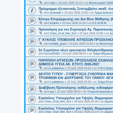
από
mlyk
»
23 Ιούλ 2026 15:13
» σε
Μεταπτυχιακό ΝΑΜ
Πρόγραμμα εξεταστικής Σεπτεμβρίου ακαδ. έτο
από
ekokolaki
»
23 Ιούλ 2026 15:06
» σε
Τμήμα Διοίκησ
Κέντρο Επιμόρφωσης και Δια Βίου Μάθησης (Κ.
από
kedivim
»
23 Ιούλ 2026 14:14
» σε
Κ.Ε.ΔΙ.ΒΙ.Μ.
Πρόσκληση για τον Εορτασμό Αγ. Παρασκευής
από
Chios_Graf_Dim_Sch
»
23 Ιούλ 2026 14:00
» σε
Δη
Γ' ΚΥΚΛΟΣ ΥΠΟΒΟΛΗΣ ΑΙΤΗΣΕΩΝ ΠΡΟΣΚΛΗΣΗ
από
medide_gram
»
23 Ιούλ 2026 10:18
» σε
Μεταπτυχι
2ο Συμπόσιο νέων ερευνητών Αλληλεπίδρασ
από
SyrosDDSD
»
23 Ιούλ 2026 08:03
» σε
Τμήμα Μηχανικώ
ΠΑΡΑΤΑΣΗ ΑΙΤΗΣΕΩΝ -ΠΡΟΣΚΛΗΣΗΣ ΕΚΔΗΛΩΣ
ΔΗΜΟΣΙΑ ΥΓΕΙΑ AK. ETOYΣ 2026-2027
από
k.palatianou
»
22 Ιούλ 2026 09:53
» σε
Π.Μ.Σ Διατρο
ΔΕΛΤΙΟ ΤΥΠΟΥ - ΣΥΝΕΡΓΑΣΙΑ ΖΥΘΟΠΟΙΙΑ Μ
ΤΡΟΦΙΜΩΝ ΚΑΙ ΔΙΑΤΡΟΦΗΣ ΤΟΥ ΠΑΝ/ΟΥ ΑΙΓΑ
από
k.palatianou
»
22 Ιούλ 2026 09:36
» σε
Τμήμα Επιστ
Διαβίβαση Πρόσκλησης εκδήλωσης ενδιαφέρο
από
tyia
»
22 Ιούλ 2026 09:03
» σε
Υπηρεσία Διοικητικ
Εγκύκλιος Υπουργείου για Υψηλές Θερμοκρασ
από
Chios_Graf_Dim_Sch
»
20 Ιούλ 2026 16:16
» σε
Δημόσι
Εγκύκλιος Υπουργείου για Υψηλές Θερμοκρασ
από
Chios_Graf_Dim_Sch
»
20 Ιούλ 2026 16:14
» σε
Δημόσι