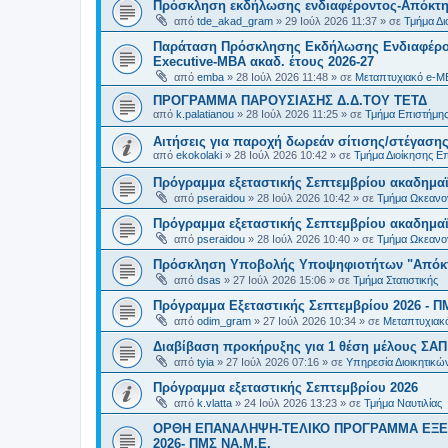
Πρόσκληση εκδήλωσης ενδιαφέροντος-Απόκτησ
από
tde_akad_gram
»
29 Ιούλ 2026 11:37
» σε
Τμήμα Δι
Παράταση Πρόσκλησης Εκδήλωσης Ενδιαφέρον
Executive-MBΑ ακαδ. έτους 2026-27
από
emba
»
28 Ιούλ 2026 11:48
» σε
Μεταπτυχιακό e-M
ΠΡΟΓΡΑΜΜΑ ΠΑΡΟΥΣΙΑΣΗΣ Δ.Δ.ΤΟΥ ΤΕΤΔ
από
k.palatianou
»
28 Ιούλ 2026 11:25
» σε
Τμήμα Επιστήμης
Αιτήσεις για παροχή δωρεάν σίτισης/στέγασης
από
ekokolaki
»
28 Ιούλ 2026 10:42
» σε
Τμήμα Διοίκησης Ε
Πρόγραμμα εξεταστικής Σεπτεμβρίου ακαδημαϊ
από
pseraidou
»
28 Ιούλ 2026 10:42
» σε
Τμήμα Ωκεανο
Πρόγραμμα εξεταστικής Σεπτεμβρίου ακαδημαϊ
από
pseraidou
»
28 Ιούλ 2026 10:40
» σε
Τμήμα Ωκεανο
Πρόσκληση Υποβολής Υποψηφιοτήτων "Απόκτη
από
dsas
»
27 Ιούλ 2026 15:06
» σε
Τμήμα Στατιστικής
Πρόγραμμα Εξεταστικής Σεπτεμβρίου 2026 - Π
από
odim_gram
»
27 Ιούλ 2026 10:34
» σε
Μεταπτυχιακ
Διαβίβαση προκήρυξης για 1 θέση μέλους ΣΑ
από
tyia
»
27 Ιούλ 2026 07:16
» σε
Υπηρεσία Διοικητικ
Πρόγραμμα εξεταστικής Σεπτεμβρίου 2026
από
k.vlatta
»
24 Ιούλ 2026 13:23
» σε
Τμήμα Ναυτιλίας
ΟΡΘΗ ΕΠΑΝΑΛΗΨΗ-ΤΕΛΙΚΟ ΠΡΟΓΡΑΜΜΑ ΕΞΕ
2026- ΠΜΣ ΝΑ.Μ.Ε.