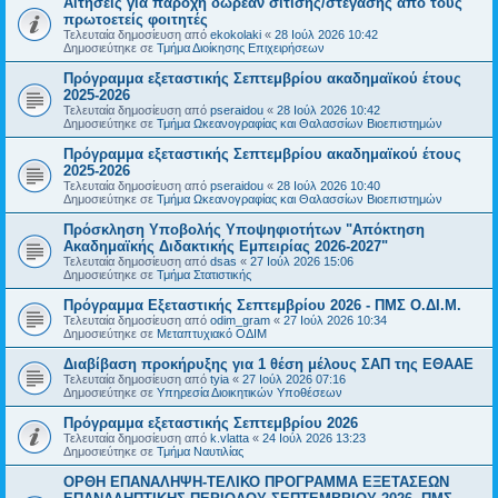
Αιτήσεις για παροχή δωρεάν σίτισης/στέγασης από τους
πρωτοετείς φοιτητές
Τελευταία δημοσίευση από
ekokolaki
«
28 Ιούλ 2026 10:42
Δημοσιεύτηκε σε
Τμήμα Διοίκησης Επιχειρήσεων
Πρόγραμμα εξεταστικής Σεπτεμβρίου ακαδημαϊκού έτους
2025-2026
Τελευταία δημοσίευση από
pseraidou
«
28 Ιούλ 2026 10:42
Δημοσιεύτηκε σε
Τμήμα Ωκεανογραφίας και Θαλασσίων Βιοεπιστημών
Πρόγραμμα εξεταστικής Σεπτεμβρίου ακαδημαϊκού έτους
2025-2026
Τελευταία δημοσίευση από
pseraidou
«
28 Ιούλ 2026 10:40
Δημοσιεύτηκε σε
Τμήμα Ωκεανογραφίας και Θαλασσίων Βιοεπιστημών
Πρόσκληση Υποβολής Υποψηφιοτήτων "Απόκτηση
Ακαδημαϊκής Διδακτικής Εμπειρίας 2026-2027"
Τελευταία δημοσίευση από
dsas
«
27 Ιούλ 2026 15:06
Δημοσιεύτηκε σε
Τμήμα Στατιστικής
Πρόγραμμα Εξεταστικής Σεπτεμβρίου 2026 - ΠΜΣ Ο.ΔΙ.Μ.
Τελευταία δημοσίευση από
odim_gram
«
27 Ιούλ 2026 10:34
Δημοσιεύτηκε σε
Μεταπτυχιακό ΟΔΙΜ
Διαβίβαση προκήρυξης για 1 θέση μέλους ΣΑΠ της ΕΘΑΑΕ
Τελευταία δημοσίευση από
tyia
«
27 Ιούλ 2026 07:16
Δημοσιεύτηκε σε
Υπηρεσία Διοικητικών Υποθέσεων
Πρόγραμμα εξεταστικής Σεπτεμβρίου 2026
Τελευταία δημοσίευση από
k.vlatta
«
24 Ιούλ 2026 13:23
Δημοσιεύτηκε σε
Τμήμα Ναυτιλίας
ΟΡΘΗ ΕΠΑΝΑΛΗΨΗ-ΤΕΛΙΚΟ ΠΡΟΓΡΑΜΜΑ ΕΞΕΤΑΣΕΩΝ