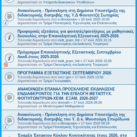
Δημοσιεύτηκε σε
Υπηρεσία Διοικητικών Υποθέσεων
Ανακοίνωση - Πρόσκληση στη Δημόσια Υποστήριξη της
διδακτορικής διατριβής της Υ.Δ Φουτσιτζή Σωτηρίας
Τελευταία δημοσίευση από
e.dimopoulou
«
20 Ιούλ 2026 10:06
Δημοσιεύτηκε σε
Τμήμα Πολιτισμικής Τεχνολογίας και Επικοινωνίας
Προφορικές εξετάσεις για φοιτητές/φοιτήτριες με μαθησιακές
δυσκολίες στην Επαναληπτική Εξεταστική 2025-2026
Τελευταία δημοσίευση από
todit_gram_foit
«
17 Ιούλ 2026 15:15
Δημοσιεύτηκε σε
Τμήμα Οικονομικής και Διοίκησης Τουρισμού
Πρόγραμμα Επαναληπτικής Εξεταστικής Σεπτεμβρίου
Ακαδ.έτους 2025-2026
Τελευταία δημοσίευση από
todit_gram_foit
«
17 Ιούλ 2026 15:05
Δημοσιεύτηκε σε
Τμήμα Οικονομικής και Διοίκησης Τουρισμού
ΠΡΟΓΡΑΜΜΑ ΕΞΕΤΑΣΤΙΚΗΣ ΣΕΠΤΕΜΒΡΙΟΥ 2026
Τελευταία δημοσίευση από
secr-geo
«
17 Ιούλ 2026 13:56
Δημοσιεύτηκε σε
Τμήμα Γεωγραφίας
ΑΝΑΚΟΙΝΩΣΗ ΕΠΑΝΑΛ.ΠΡΟΣΚΛΗΣΗΣ ΕΚΔΗΛΩΣΗΣ
ΕΝΔΙΑΦΕΡΟΝΤΟΣ ΓΙΑ ΤΗΝ ΕΠΙΛΟΓΗ ΜΕΤΑΠΤΥΧ.
ΦΟΙΤΗΤΩΝ/ΤΡΙΩΝ-ΧΕΙΜ. ΕΞΑΜ. 2026-2027
Τελευταία δημοσίευση από
dmmath
«
17 Ιούλ 2026 09:26
Δημοσιεύτηκε σε
Μεταπτυχιακό Μαθηματικού
Ανακοίνωση - Πρόσκληση στη Δημόσια Υποστήριξη της
διδακτορικής διατριβής του Υ. Δ κ. Μουσούρη Σπυρίδωνα
Τελευταία δημοσίευση από
e.dimopoulou
«
17 Ιούλ 2026 08:28
Δημοσιεύτηκε σε
Τμήμα Πολιτισμικής Τεχνολογίας και Επικοινωνίας
Έναρξη Έκτακτου Κύκλου Κινητικότητας έτους 2026, στο