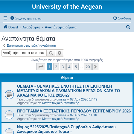
University of the Aegean
Συχνές ερωτήσεις
Σύνδεση
Α
Board
Αναζήτηση
Αναπάντητα θέματα
ν
Αναπάντητα θέματα
α
Επιστροφή στην ειδική αναζήτηση
ζ
Αναζήτηση
Ειδική αναζήτηση
ή
Αναζήτηση για περισσότερες από 1000 εγγραφές
τ
Σελίδα
1
από
20
1
2
3
4
5
20
Επόμενη
…
η
σ
Θέματα
η
ΘΕΜΑΤΑ - ΘΕΜΑΤΙΚΕΣ ΕΝΟΤΗΤΕΣ ΓΙΑ ΕΚΠΟΝΗΣΗ
ΜΕΤΑΠΤΥΧΙΑΚΩΝ ΔΙΠΛΩΜΑΤΙΚΩΝ ΕΡΓΑΣΙΩΝ ΚΑΤΑ ΤΟ
ΑΚΑΔΗΜΑΪΚΟ ΕΤΟΣ 2026-27
Τελευταία δημοσίευση από
dmsas
«
07 Αύγ 2026 17:49
Δημοσιεύτηκε σε
Μεταπτυχιακό Στατιστικής
ΠΡΟΓΡΑΜΜΑ ΕΞΕΤΑΣΤΙΚΗΣ ΠΕΡΙΟΔΟΥ ΣΕΠΤΕΜΒΡΙΟΥ 2026
Τελευταία δημοσίευση από
dmsas
«
07 Αύγ 2026 11:16
Δημοσιεύτηκε σε
Μεταπτυχιακό Στατιστικής
Νόμος 5225/2025-Πειθαρχικό Συμβούλιο Ανθρώπινου
Δυναμικού Δημόσιου Τομέα –