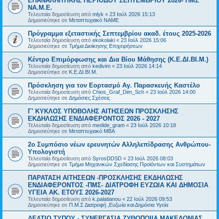
ΕΠΑΝΑΛΗΠΤΙΚΗΣ ΠΕΡΙΟΔΟΥ ΣΕΠΤΕΜΒΡΙΟΥ 2026- ΠΜΣ
ΝΑ.Μ.Ε.
Τελευταία δημοσίευση από
mlyk
«
23 Ιούλ 2026 15:13
Δημοσιεύτηκε σε
Μεταπτυχιακό ΝΑΜΕ
Πρόγραμμα εξεταστικής Σεπτεμβρίου ακαδ. έτους 2025-2026
Τελευταία δημοσίευση από
ekokolaki
«
23 Ιούλ 2026 15:06
Δημοσιεύτηκε σε
Τμήμα Διοίκησης Επιχειρήσεων
Κέντρο Επιμόρφωσης και Δια Βίου Μάθησης (Κ.Ε.ΔΙ.ΒΙ.Μ.)
Τελευταία δημοσίευση από
kedivim
«
23 Ιούλ 2026 14:14
Δημοσιεύτηκε σε
Κ.Ε.ΔΙ.ΒΙ.Μ.
Πρόσκληση για τον Εορτασμό Αγ. Παρασκευής Καστέλο
Τελευταία δημοσίευση από
Chios_Graf_Dim_Sch
«
23 Ιούλ 2026 14:00
Δημοσιεύτηκε σε
Δημόσιες Σχέσεις
Γ' ΚΥΚΛΟΣ ΥΠΟΒΟΛΗΣ ΑΙΤΗΣΕΩΝ ΠΡΟΣΚΛΗΣΗΣ
ΕΚΔΗΛΩΣΗΣ ΕΝΔΙΑΦΕΡΟΝΤΟΣ 2026 - 2027
Τελευταία δημοσίευση από
medide_gram
«
23 Ιούλ 2026 10:18
Δημοσιεύτηκε σε
Μεταπτυχιακό MBA
2ο Συμπόσιο νέων ερευνητών Αλληλεπίδρασης Ανθρώπου-
Υπολογιστή
Τελευταία δημοσίευση από
SyrosDDSD
«
23 Ιούλ 2026 08:03
Δημοσιεύτηκε σε
Τμήμα Μηχανικών Σχεδίασης Προϊόντων και Συστημάτων
ΠΑΡΑΤΑΣΗ ΑΙΤΗΣΕΩΝ -ΠΡΟΣΚΛΗΣΗΣ ΕΚΔΗΛΩΣΗΣ
ΕΝΔΙΑΦΕΡΟΝΤΟΣ -ΠΜΣ- ΔΙΑΤΡΟΦΗ ΕΥΖΩΙΑ ΚΑΙ ΔΗΜΟΣΙΑ
ΥΓΕΙΑ AK. ETOYΣ 2026-2027
Τελευταία δημοσίευση από
k.palatianou
«
22 Ιούλ 2026 09:53
Δημοσιεύτηκε σε
Π.Μ.Σ Διατροφή ,Ευζωία και Δημόσια Υγεία
ΔΕΛΤΙΟ ΤΥΠΟΥ - ΣΥΝΕΡΓΑΣΙΑ ΖΥΘΟΠΟΙΙΑ ΜΑΚΕΔΟΝΙΑΣ