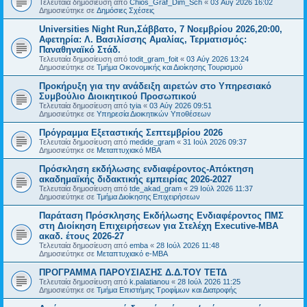
Τελευταία δημοσίευση από
Chios_Graf_Dim_Sch
«
03 Αύγ 2026 16:02
Δημοσιεύτηκε σε
Δημόσιες Σχέσεις
Universities Night Run,Σάββατο, 7 Νοεμβρίου 2026,20:00,
Αφετηρία: Λ. Βασιλίσσης Αμαλίας, Τερματισμός:
Παναθηναϊκό Στάδ.
Τελευταία δημοσίευση από
todit_gram_foit
«
03 Αύγ 2026 13:24
Δημοσιεύτηκε σε
Τμήμα Οικονομικής και Διοίκησης Τουρισμού
Προκήρυξη για την ανάδειξη αιρετών στο Υπηρεσιακό
Συμβούλιο Διοικητικού Προσωπικού
Τελευταία δημοσίευση από
tyia
«
03 Αύγ 2026 09:51
Δημοσιεύτηκε σε
Υπηρεσία Διοικητικών Υποθέσεων
Πρόγραμμα Εξεταστικής Σεπτεμβρίου 2026
Τελευταία δημοσίευση από
medide_gram
«
31 Ιούλ 2026 09:37
Δημοσιεύτηκε σε
Μεταπτυχιακό MBA
Πρόσκληση εκδήλωσης ενδιαφέροντος-Απόκτηση
ακαδημαϊκής διδακτικής εμπειρίας 2026-2027
Τελευταία δημοσίευση από
tde_akad_gram
«
29 Ιούλ 2026 11:37
Δημοσιεύτηκε σε
Τμήμα Διοίκησης Επιχειρήσεων
Παράταση Πρόσκλησης Εκδήλωσης Ενδιαφέροντος ΠΜΣ
στη Διοίκηση Επιχειρήσεων για Στελέχη Executive-MBΑ
ακαδ. έτους 2026-27
Τελευταία δημοσίευση από
emba
«
28 Ιούλ 2026 11:48
Δημοσιεύτηκε σε
Μεταπτυχιακό e-MBA
ΠΡΟΓΡΑΜΜΑ ΠΑΡΟΥΣΙΑΣΗΣ Δ.Δ.ΤΟΥ ΤΕΤΔ
Τελευταία δημοσίευση από
k.palatianou
«
28 Ιούλ 2026 11:25
Δημοσιεύτηκε σε
Τμήμα Επιστήμης Τροφίμων και Διατροφής