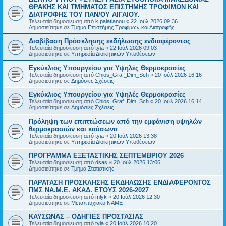
ΘΡΑΚΗΣ ΚΑΙ ΤΜΗΜΑΤΟΣ ΕΠΙΣΤΗΜΗΣ ΤΡΟΦΙΜΩΝ ΚΑΙ
ΔΙΑΤΡΟΦΗΣ ΤΟΥ ΠΑΝ/ΟΥ ΑΙΓΑΙΟΥ.
Τελευταία δημοσίευση από
k.palatianou
«
22 Ιούλ 2026 09:36
Δημοσιεύτηκε σε
Τμήμα Επιστήμης Τροφίμων και Διατροφής
Διαβίβαση Πρόσκλησης εκδήλωσης ενδιαφέροντος
Τελευταία δημοσίευση από
tyia
«
22 Ιούλ 2026 09:03
Δημοσιεύτηκε σε
Υπηρεσία Διοικητικών Υποθέσεων
Εγκύκλιος Υπουργείου για Υψηλές Θερμοκρασίες
Τελευταία δημοσίευση από
Chios_Graf_Dim_Sch
«
20 Ιούλ 2026 16:16
Δημοσιεύτηκε σε
Δημόσιες Σχέσεις
Εγκύκλιος Υπουργείου για Υψηλές Θερμοκρασίες
Τελευταία δημοσίευση από
Chios_Graf_Dim_Sch
«
20 Ιούλ 2026 16:14
Δημοσιεύτηκε σε
Δημόσιες Σχέσεις
Πρόληψη των επιπτώσεων από την εμφάνιση υψηλών
θερμοκρασιών και καύσωνα
Τελευταία δημοσίευση από
tyia
«
20 Ιούλ 2026 13:38
Δημοσιεύτηκε σε
Υπηρεσία Διοικητικών Υποθέσεων
ΠΡΟΓΡΑΜΜΑ ΕΞΕΤΑΣΤΙΚΗΣ ΣΕΠΤΕΜΒΡΙΟΥ 2026
Τελευταία δημοσίευση από
dsas
«
20 Ιούλ 2026 13:06
Δημοσιεύτηκε σε
Τμήμα Στατιστικής
ΠΑΡΑΤΑΣΗ ΠΡΟΣΚΛΗΣΗΣ ΕΚΔΗΛΩΣΗΣ ΕΝΔΙΑΦΕΡΟΝΤΟΣ
ΠΜΣ ΝΑ.Μ.Ε. ΑΚΑΔ. ΕΤΟΥΣ 2026-2027
Τελευταία δημοσίευση από
mlyk
«
20 Ιούλ 2026 12:30
Δημοσιεύτηκε σε
Μεταπτυχιακό ΝΑΜΕ
ΚΑΥΣΩΝΑΣ – ΟΔΗΓΙΕΣ ΠΡΟΣΤΑΣΙΑΣ
Τελευταία δημοσίευση από
tyia
«
20 Ιούλ 2026 10:20