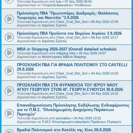
Τελευταία δημοσίευση από
tyia
«
07 Αύγ 2026 08:54
Δημοσιεύτηκε σε
Υπηρεσία Διοικητικών Υποθέσεων
Πρόσκληση ΠΒΑ "Πρωτοπόρες Διαδρομές: Θαλάσσιος
Τουρισμός και Ναυτιλία "3.9.2026
Τελευταία δημοσίευση από
Chios_Graf_Dim_Sch
«
06 Αύγ 2026 13:35
Δημοσιεύτηκε σε
Δημόσιες Σχέσεις
Πρόσκληση ΠΒΑ Προϊόντα του Βορείου Αιγαίου 3.9.2026
Τελευταία δημοσίευση από
Chios_Graf_Dim_Sch
«
06 Αύγ 2026 13:17
Δημοσιεύτηκε σε
Δημόσιες Σχέσεις
MBA in Shipping 2026-2027 |Overall detailed schedule
Τελευταία δημοσίευση από
shipping-mba
«
05 Αύγ 2026 14:07
Δημοσιεύτηκε σε
Μεταπτυχιακό MBA in Shipping
ΠΡΟΣΚΛΗΣΗ ΠΒΑ ΓΙΑ ΒΡΑΔΙΑ ΠΟΛΙΤΙΣΜΟΥ ΣΤΟ CASTELLI
29.8.2026
Τελευταία δημοσίευση από
Chios_Graf_Dim_Sch
«
04 Αύγ 2026 14:20
Δημοσιεύτηκε σε
Δημόσιες Σχέσεις
ΠΡΟΣΚΛΗΣΗ ΠΒΑ ΣΤΑ ΘΥΡΑΝΟΙΞΙΑ ΤΟΥ ΙΕΡΟΥ ΝΑΟΥ
ΑΓΙΟΥ ΓΕΩΡΓΙΟΥ ΣΤΟΝ ΑΓ. ΓΕΩΡΓΗ ΣΥΚΟΥΣΗ 30.8.2026
Τελευταία δημοσίευση από
Chios_Graf_Dim_Sch
«
04 Αύγ 2026 14:15
Δημοσιεύτηκε σε
Δημόσιες Σχέσεις
Επαναδημοσίευση Πρόσκλησης Εκδήλωσης Ενδιαφέροντος
για το Π.Μ.Σ. ¨Ολοκληρωμένη Διαχείριση Παράκτιων
Περιοχών¨
Τελευταία δημοσίευση από
pseraidou
«
04 Αύγ 2026 13:31
Δημοσιεύτηκε σε
Π.Μ.Σ Ολοκληρωμένη Διαχείριση Παράκτιων Περιοχών
Βραδιά Πολιτισμού στο Κατέλλι της Χίου 28.8.2026