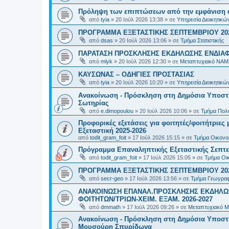
Πρόληψη των επιπτώσεων από την εμφάνιση 
από
tyia
»
20 Ιούλ 2026 13:38
» σε
Υπηρεσία Διοικητικ
ΠΡΟΓΡΑΜΜΑ ΕΞΕΤΑΣΤΙΚΗΣ ΣΕΠΤΕΜΒΡΙΟΥ 20
από
dsas
»
20 Ιούλ 2026 13:06
» σε
Τμήμα Στατιστικής
ΠΑΡΑΤΑΣΗ ΠΡΟΣΚΛΗΣΗΣ ΕΚΔΗΛΩΣΗΣ ΕΝΔΙΑΦΕ
από
mlyk
»
20 Ιούλ 2026 12:30
» σε
Μεταπτυχιακό ΝΑΜ
ΚΑΥΣΩΝΑΣ – ΟΔΗΓΙΕΣ ΠΡΟΣΤΑΣΙΑΣ
από
tyia
»
20 Ιούλ 2026 10:20
» σε
Υπηρεσία Διοικητικ
Ανακοίνωση - Πρόσκληση στη Δημόσια Υποστήρ
Σωτηρίας
από
e.dimopoulou
»
20 Ιούλ 2026 10:06
» σε
Τμήμα Πολι
Προφορικές εξετάσεις για φοιτητές/φοιτήτριε
Εξεταστική 2025-2026
από
todit_gram_foit
»
17 Ιούλ 2026 15:15
» σε
Τμήμα Οικονομ
Πρόγραμμα Επαναληπτικής Εξεταστικής Σεπτε
από
todit_gram_foit
»
17 Ιούλ 2026 15:05
» σε
Τμήμα Οικ
ΠΡΟΓΡΑΜΜΑ ΕΞΕΤΑΣΤΙΚΗΣ ΣΕΠΤΕΜΒΡΙΟΥ 20
από
secr-geo
»
17 Ιούλ 2026 13:56
» σε
Τμήμα Γεωγραφ
ΑΝΑΚΟΙΝΩΣΗ ΕΠΑΝΑΛ.ΠΡΟΣΚΛΗΣΗΣ ΕΚΔΗΛΩΣ
ΦΟΙΤΗΤΩΝ/ΤΡΙΩΝ-ΧΕΙΜ. ΕΞΑΜ. 2026-2027
από
dmmath
»
17 Ιούλ 2026 09:26
» σε
Μεταπτυχιακό Μ
Ανακοίνωση - Πρόσκληση στη Δημόσια Υποστήρι
Μουσούρη Σπυρίδωνα