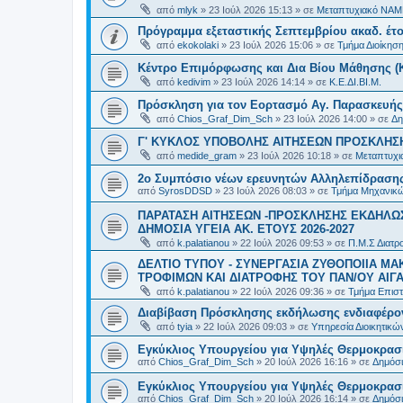
από
mlyk
»
23 Ιούλ 2026 15:13
» σε
Μεταπτυχιακό ΝΑΜ
Πρόγραμμα εξεταστικής Σεπτεμβρίου ακαδ. έτο
από
ekokolaki
»
23 Ιούλ 2026 15:06
» σε
Τμήμα Διοίκησ
Κέντρο Επιμόρφωσης και Δια Βίου Μάθησης (Κ.
από
kedivim
»
23 Ιούλ 2026 14:14
» σε
Κ.Ε.ΔΙ.ΒΙ.Μ.
Πρόσκληση για τον Εορτασμό Αγ. Παρασκευής
από
Chios_Graf_Dim_Sch
»
23 Ιούλ 2026 14:00
» σε
Δη
Γ' ΚΥΚΛΟΣ ΥΠΟΒΟΛΗΣ ΑΙΤΗΣΕΩΝ ΠΡΟΣΚΛΗΣΗ
από
medide_gram
»
23 Ιούλ 2026 10:18
» σε
Μεταπτυχι
2ο Συμπόσιο νέων ερευνητών Αλληλεπίδρασ
από
SyrosDDSD
»
23 Ιούλ 2026 08:03
» σε
Τμήμα Μηχανικώ
ΠΑΡΑΤΑΣΗ ΑΙΤΗΣΕΩΝ -ΠΡΟΣΚΛΗΣΗΣ ΕΚΔΗΛΩΣ
ΔΗΜΟΣΙΑ ΥΓΕΙΑ AK. ETOYΣ 2026-2027
από
k.palatianou
»
22 Ιούλ 2026 09:53
» σε
Π.Μ.Σ Διατρο
ΔΕΛΤΙΟ ΤΥΠΟΥ - ΣΥΝΕΡΓΑΣΙΑ ΖΥΘΟΠΟΙΙΑ Μ
ΤΡΟΦΙΜΩΝ ΚΑΙ ΔΙΑΤΡΟΦΗΣ ΤΟΥ ΠΑΝ/ΟΥ ΑΙΓΑ
από
k.palatianou
»
22 Ιούλ 2026 09:36
» σε
Τμήμα Επιστ
Διαβίβαση Πρόσκλησης εκδήλωσης ενδιαφέρο
από
tyia
»
22 Ιούλ 2026 09:03
» σε
Υπηρεσία Διοικητικ
Εγκύκλιος Υπουργείου για Υψηλές Θερμοκρασ
από
Chios_Graf_Dim_Sch
»
20 Ιούλ 2026 16:16
» σε
Δημόσι
Εγκύκλιος Υπουργείου για Υψηλές Θερμοκρασ
από
Chios_Graf_Dim_Sch
»
20 Ιούλ 2026 16:14
» σε
Δημόσι