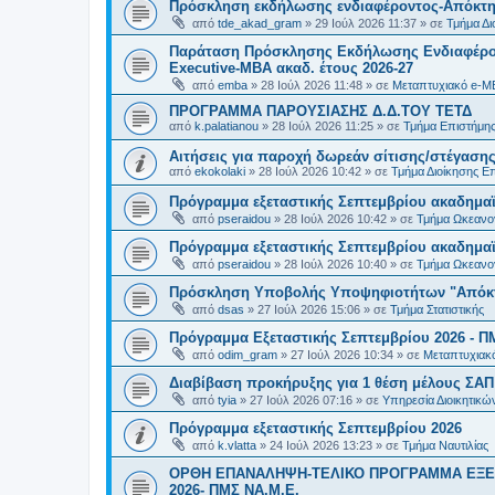
Πρόσκληση εκδήλωσης ενδιαφέροντος-Απόκτησ
από
tde_akad_gram
»
29 Ιούλ 2026 11:37
» σε
Τμήμα Δι
Παράταση Πρόσκλησης Εκδήλωσης Ενδιαφέρον
Executive-MBΑ ακαδ. έτους 2026-27
από
emba
»
28 Ιούλ 2026 11:48
» σε
Μεταπτυχιακό e-M
ΠΡΟΓΡΑΜΜΑ ΠΑΡΟΥΣΙΑΣΗΣ Δ.Δ.ΤΟΥ ΤΕΤΔ
από
k.palatianou
»
28 Ιούλ 2026 11:25
» σε
Τμήμα Επιστήμης
Αιτήσεις για παροχή δωρεάν σίτισης/στέγασης
από
ekokolaki
»
28 Ιούλ 2026 10:42
» σε
Τμήμα Διοίκησης Ε
Πρόγραμμα εξεταστικής Σεπτεμβρίου ακαδημαϊ
από
pseraidou
»
28 Ιούλ 2026 10:42
» σε
Τμήμα Ωκεανο
Πρόγραμμα εξεταστικής Σεπτεμβρίου ακαδημαϊ
από
pseraidou
»
28 Ιούλ 2026 10:40
» σε
Τμήμα Ωκεανο
Πρόσκληση Υποβολής Υποψηφιοτήτων "Απόκτη
από
dsas
»
27 Ιούλ 2026 15:06
» σε
Τμήμα Στατιστικής
Πρόγραμμα Εξεταστικής Σεπτεμβρίου 2026 - Π
από
odim_gram
»
27 Ιούλ 2026 10:34
» σε
Μεταπτυχιακ
Διαβίβαση προκήρυξης για 1 θέση μέλους ΣΑ
από
tyia
»
27 Ιούλ 2026 07:16
» σε
Υπηρεσία Διοικητικ
Πρόγραμμα εξεταστικής Σεπτεμβρίου 2026
από
k.vlatta
»
24 Ιούλ 2026 13:23
» σε
Τμήμα Ναυτιλίας
ΟΡΘΗ ΕΠΑΝΑΛΗΨΗ-ΤΕΛΙΚΟ ΠΡΟΓΡΑΜΜΑ ΕΞΕ
2026- ΠΜΣ ΝΑ.Μ.Ε.