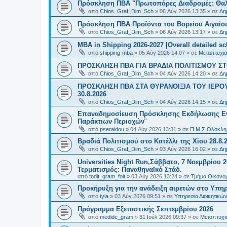
Πρόσκληση ΠΒΑ "Πρωτοπόρες Διαδρομές: Θαλά
από
Chios_Graf_Dim_Sch
»
06 Αύγ 2026 13:35
» σε
Δη
Πρόσκληση ΠΒΑ Προϊόντα του Βορείου Αιγαίου
από
Chios_Graf_Dim_Sch
»
06 Αύγ 2026 13:17
» σε
Δη
MBA in Shipping 2026-2027 |Overall detailed s
από
shipping-mba
»
05 Αύγ 2026 14:07
» σε
Μεταπτυχια
ΠΡΟΣΚΛΗΣΗ ΠΒΑ ΓΙΑ ΒΡΑΔΙΑ ΠΟΛΙΤΙΣΜΟΥ ΣΤΟ
από
Chios_Graf_Dim_Sch
»
04 Αύγ 2026 14:20
» σε
Δη
ΠΡΟΣΚΛΗΣΗ ΠΒΑ ΣΤΑ ΘΥΡΑΝΟΙΞΙΑ ΤΟΥ ΙΕΡΟ
30.8.2026
από
Chios_Graf_Dim_Sch
»
04 Αύγ 2026 14:15
» σε
Δη
Επαναδημοσίευση Πρόσκλησης Εκδήλωσης Ενδι
Παράκτιων Περιοχών¨
από
pseraidou
»
04 Αύγ 2026 13:31
» σε
Π.Μ.Σ Ολοκληρ
Βραδιά Πολιτισμού στο Κατέλλι της Χίου 28.8.
από
Chios_Graf_Dim_Sch
»
03 Αύγ 2026 16:02
» σε
Δη
Universities Night Run,Σάββατο, 7 Νοεμβρίου 2
Τερματισμός: Παναθηναϊκό Στάδ.
από
todit_gram_foit
»
03 Αύγ 2026 13:24
» σε
Τμήμα Οικονομ
Προκήρυξη για την ανάδειξη αιρετών στο Υπη
από
tyia
»
03 Αύγ 2026 09:51
» σε
Υπηρεσία Διοικητικ
Πρόγραμμα Εξεταστικής Σεπτεμβρίου 2026
από
medide_gram
»
31 Ιούλ 2026 09:37
» σε
Μεταπτυχι