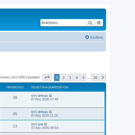
Αναζήτηση
Ειδική αναζήτηση
Σύνδεση
Σελίδα
1
από
20
1
2
3
4
5
20
Επόμενη
σότερες από 1000 εγγραφές
…
ΠΡΟΒΟΛΈΣ
ΤΕΛΕΥΤΑΊΑ ΔΗΜΟΣΊΕΥΣΗ
Τ
από
dmsas
Π
39
ε
07 Αύγ 2026 17:49
λ
ρ
ε
υ
Τ
από
dmsas
ο
Π
τ
45
ε
07 Αύγ 2026 11:16
α
λ
β
ί
ρ
ε
Τ
α
από
tyia
Π
13
υ
ε
δ
07 Αύγ 2026 08:54
ο
ο
τ
λ
η
α
ρ
ε
μ